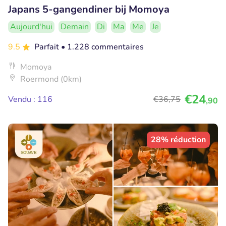
Japans 5-gangendiner bij Momoya
Aujourd'hui
Demain
Di
Ma
Me
Je
9.5
Parfait
• 1.228 commentaires
Momoya
Roermond (0km)
€24
Vendu : 116
€36
,75
,90
28% réduction