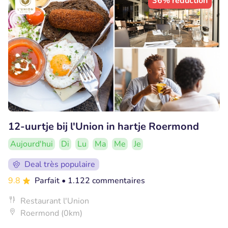
36% réduction
12-uurtje bij l'Union in hartje Roermond
Aujourd'hui
Di
Lu
Ma
Me
Je
Deal très populaire
9.8
Parfait
• 1.122 commentaires
Restaurant l'Union
Roermond (0km)