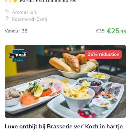
9.2
Parfait
• 51 commentaires
Aroma Huis
Roermond (0km)
€25
Vendu : 38
€35
,95
26% réduction
Luxe ontbijt bij Brasserie ver´Koch in hartje