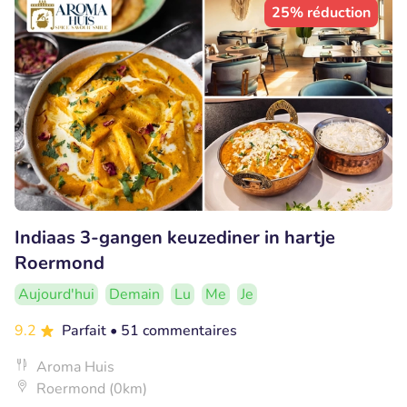
25% réduction
Indiaas 3-gangen keuzediner in hartje
Roermond
Aujourd'hui
Demain
Lu
Me
Je
9.2
Parfait
• 51 commentaires
Aroma Huis
Roermond (0km)