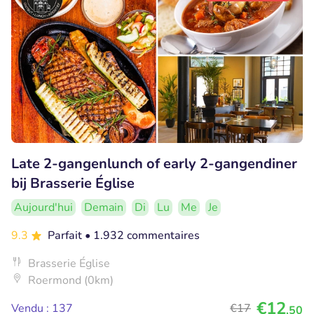
Late 2-gangenlunch of early 2-gangendiner
bij Brasserie Église
Aujourd'hui
Demain
Di
Lu
Me
Je
9.3
Parfait
• 1.932 commentaires
Brasserie Église
Roermond (0km)
€12
Vendu : 137
€17
,50