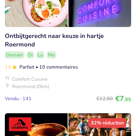
Ontbijtgerecht naar keuze in hartje
Roermond
Demain
Di
Lu
Me
10
Parfait
• 10 commentaires
Comfort Cuisine
Roermond (0km)
€7
Vendu : 141
€12
,50
,95
32% réduction