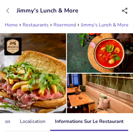
+31208089263
Jimmy's Lunch & More
Disponible jusqu'à 23:00 heures
Home
Restaurants
Roermond
Jimmy's Lunch & More
hotos
Localisation
Informations Sur Le Restaurant