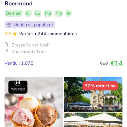
Roermond
Demain
Di
Lu
Ma
Me
Je
Deal très populaire
9.8
Parfait
• 244 commentaires
Brasserie ver'Koch
Roermond (0km)
€14
Vendu : 1.878
€19
37% réduction