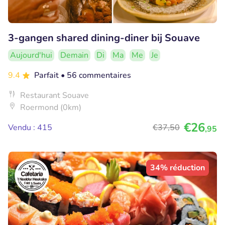
3-gangen shared dining-diner bij Souave
Aujourd'hui
Demain
Di
Ma
Me
Je
9.4
Parfait
• 56 commentaires
Restaurant Souave
Roermond (0km)
€26
Vendu : 415
€37
,50
,95
34% réduction