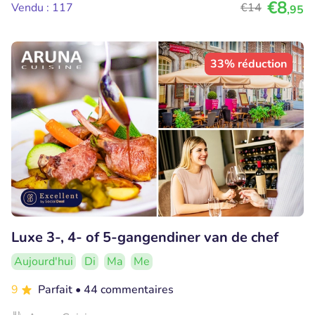
€8
Vendu : 117
€14
,95
33% réduction
Luxe 3-, 4- of 5-gangendiner van de chef
Aujourd'hui
Di
Ma
Me
9
Parfait
• 44 commentaires