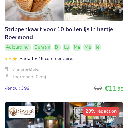
Strippenkaart voor 10 bollen ijs in hartje
Roermond
Aujourd'hui
Demain
Di
Lu
Ma
Me
Je
9.8
Parfait
• 45 commentaires
Munsteriëske
Roermond (0km)
€11
Vendu : 399
€19
,95
20% réduction