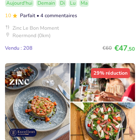
Aujourd'hui
Demain
Di
Lu
Ma
10
Parfait
• 4 commentaires
Zinc Le Bon Moment
Roermond (0km)
€47
Vendu : 208
€60
,50
29% réduction