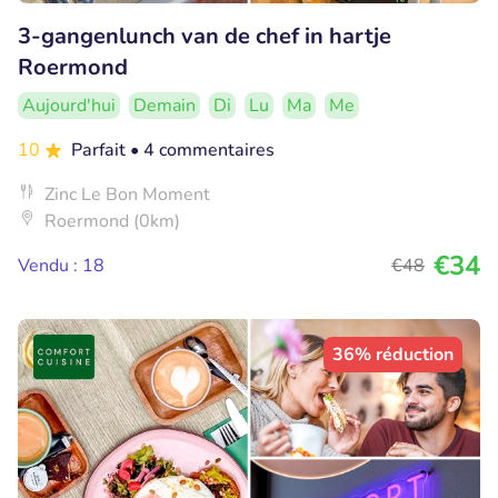
3-gangenlunch van de chef in hartje
Roermond
Aujourd'hui
Demain
Di
Lu
Ma
Me
10
Parfait
• 4 commentaires
Zinc Le Bon Moment
Roermond (0km)
€34
Vendu : 18
€48
36% réduction