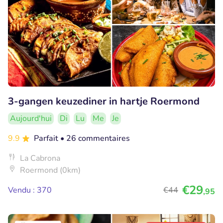
3-gangen keuzediner in hartje Roermond
Aujourd'hui
Di
Lu
Me
Je
9.9
Parfait
• 26 commentaires
La Cabrona
Roermond (0km)
€29
Vendu : 370
€44
,95