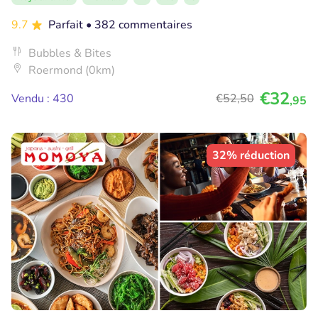
9.7
Parfait
• 382 commentaires
Bubbles & Bites
Roermond (0km)
€32
Vendu : 430
€52
,50
,95
32% réduction