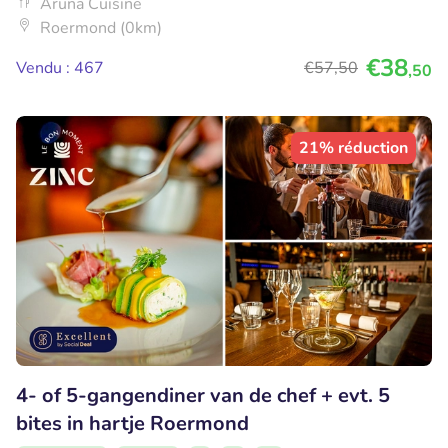
Aruna Cuisine
Roermond (0km)
€38
Vendu : 467
€57
,50
,50
21% réduction
4- of 5-gangendiner van de chef + evt. 5
bites in hartje Roermond