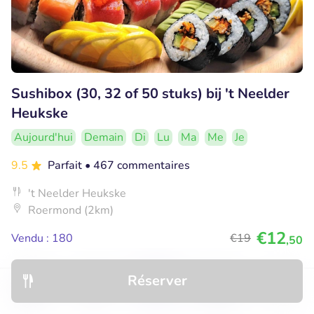
Sushibox (30, 32 of 50 stuks) bij 't Neelder
Heukske
Aujourd'hui
Demain
Di
Lu
Ma
Me
Je
9.5
Parfait
• 467 commentaires
't Neelder Heukske
Roermond (2km)
€12
Vendu : 180
€19
,50
Réserver
34% réduction
Découvrir
Hôtels
Restaurants
Réservations
Menu