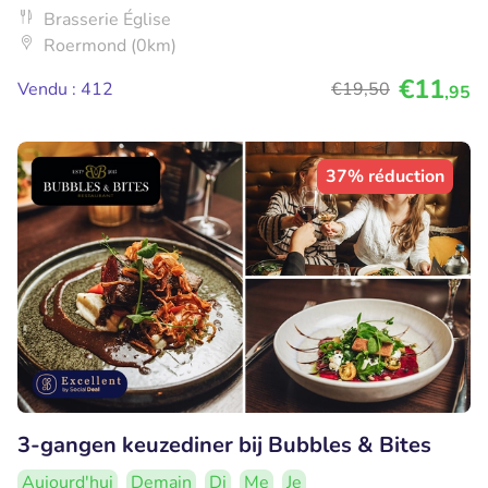
Brasserie Église
Roermond (0km)
€11
Vendu : 412
€19
,50
,95
37% réduction
3-gangen keuzediner bij Bubbles & Bites
Aujourd'hui
Demain
Di
Me
Je