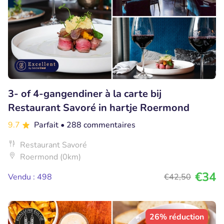
3- of 4-gangendiner à la carte bij
Restaurant Savoré in hartje Roermond
9.7
Parfait
• 288 commentaires
Restaurant Savoré
Roermond (0km)
€34
Vendu : 498
€42
,50
26% réduction