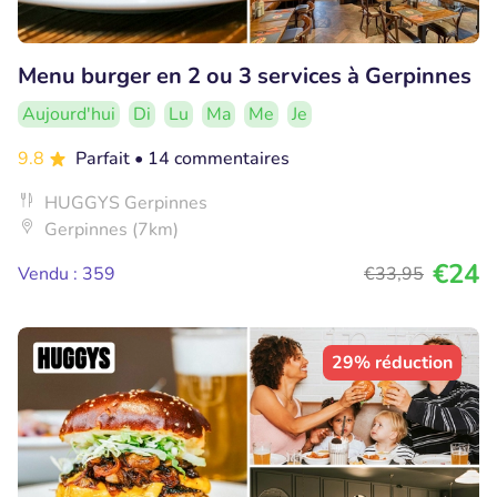
Menu burger en 2 ou 3 services à Gerpinnes
Aujourd'hui
Di
Lu
Ma
Me
Je
9.8
Parfait
• 14 commentaires
HUGGYS Gerpinnes
Gerpinnes (7km)
€24
Vendu : 359
€33
,95
29% réduction