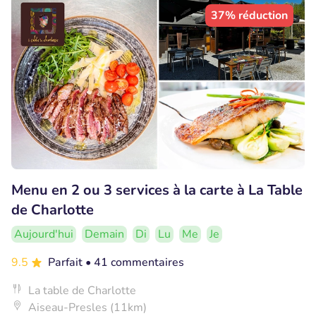
37% réduction
Menu en 2 ou 3 services à la carte à La Table
de Charlotte
Aujourd'hui
Demain
Di
Lu
Me
Je
9.5
Parfait
• 41 commentaires
La table de Charlotte
Aiseau-Presles (11km)