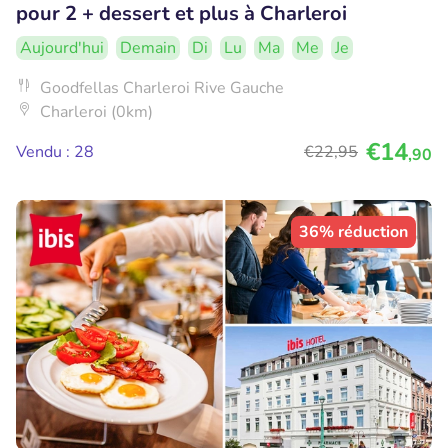
pour 2 + dessert et plus à Charleroi
Aujourd'hui
Demain
Di
Lu
Ma
Me
Je
Goodfellas Charleroi Rive Gauche
Charleroi (0km)
€14
Vendu : 28
€22
,95
,90
36% réduction