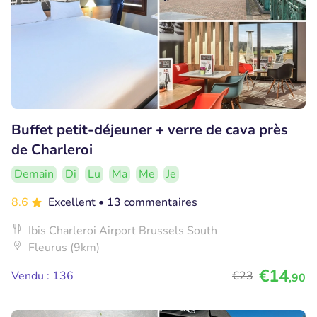
Buffet petit-déjeuner + verre de cava près
de Charleroi
Demain
Di
Lu
Ma
Me
Je
8.6
Excellent
• 13 commentaires
Ibis Charleroi Airport Brussels South
Fleurus (9km)
€14
Vendu : 136
€23
,90