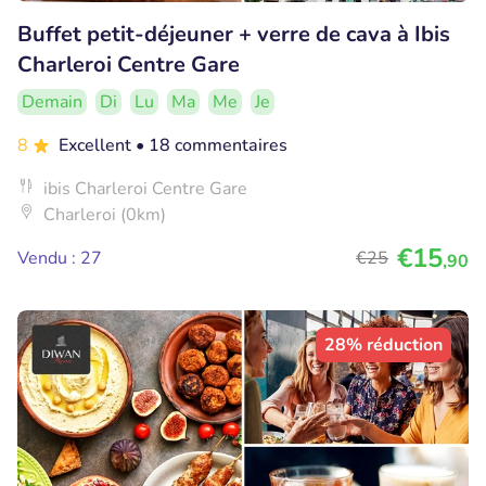
Buffet petit-déjeuner + verre de cava à Ibis
Charleroi Centre Gare
Demain
Di
Lu
Ma
Me
Je
8
Excellent
• 18 commentaires
ibis Charleroi Centre Gare
Charleroi (0km)
€15
Vendu : 27
€25
,90
28% réduction