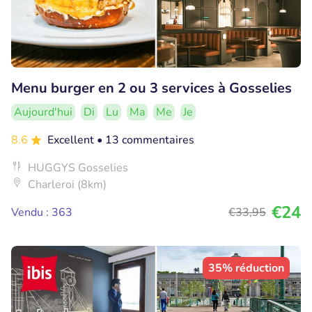
Menu burger en 2 ou 3 services à Gosselies
Aujourd'hui
Di
Lu
Ma
Me
Je
8.6
Excellent
• 13 commentaires
HUGGYS Gosselies
Charleroi (8km)
€24
Vendu : 363
€33
,95
35% réduction