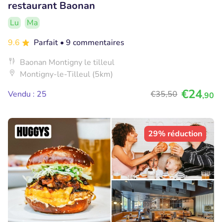
restaurant Baonan
Lu
Ma
9.6
Parfait
• 9 commentaires
Baonan Montigny le tilleul
Montigny-le-Tilleul (5km)
€24
Vendu : 25
€35
,50
,90
29% réduction