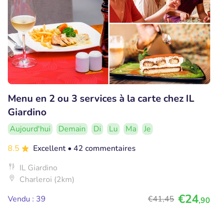
Menu en 2 ou 3 services à la carte chez IL
Giardino
Aujourd'hui
Demain
Di
Lu
Ma
Je
8.5
Excellent
• 42 commentaires
IL Giardino
Charleroi (2km)
€24
Vendu : 39
€41
,45
,90