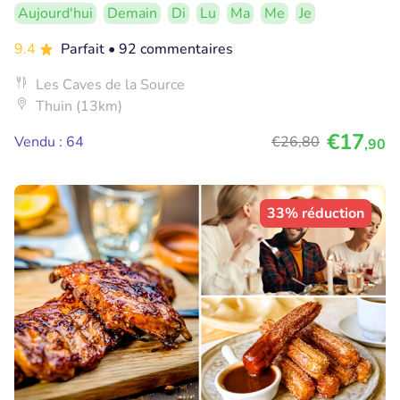
Aujourd'hui
Demain
Di
Lu
Ma
Me
Je
9.4
Parfait
• 92 commentaires
Les Caves de la Source
Thuin (13km)
€17
Vendu : 64
€26
,80
,90
33% réduction