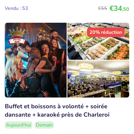
€34
Vendu : 53
€55
,50
20% réduction
Buffet et boissons à volonté + soirée
dansante + karaoké près de Charleroi
Aujourd'hui
Demain