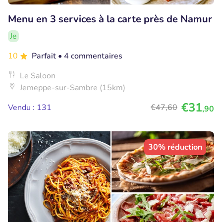
Menu en 3 services à la carte près de Namur
Je
10
Parfait
• 4 commentaires
Le Saloon
Jemeppe-sur-Sambre (15km)
€31
Vendu : 131
€47
,60
,90
30% réduction