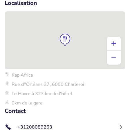
Localisation
Kap Africa
Rue d''Orléans 37, 6000 Charleroi
Le Havre à 327 km de l'hôtel
0km de la gare
Contact
+31208089263