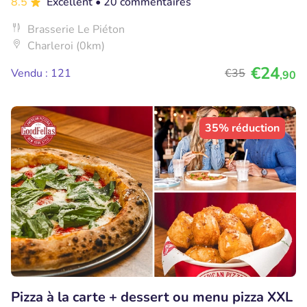
8.5
Excellent
• 20 commentaires
Brasserie Le Piéton
Charleroi (0km)
€24
Vendu : 121
€35
,90
35% réduction
Pizza à la carte + dessert ou menu pizza XXL