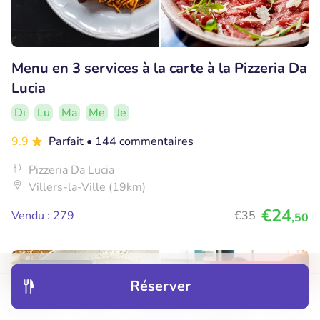
Menu en 3 services à la carte à la Pizzeria Da
Lucia
Di
Lu
Ma
Me
Je
9.9
Parfait
• 144 commentaires
Pizzeria Da Lucia
Villers-la-Ville (19km)
€24
Vendu : 279
€35
,50
36% réduction
Réserver
Découvrir
Hôtels
Restaurants
Réservations
Menu