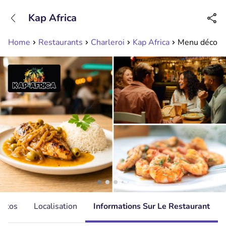
+31208089263
Kap Africa
Disponible jusqu'à 23:00 heures
Home
Restaurants
Charleroi
Kap Africa
Menu découver
hotos
Localisation
Informations Sur Le Restaurant