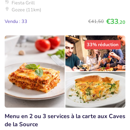
Fiesta Grill
Gozee (11km)
€33
Vendu : 33
€41
,50
,20
33% réduction
Menu en 2 ou 3 services à la carte aux Caves
de la Source