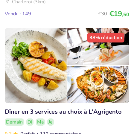
Charleroi (3km)
€19
Vendu : 149
€30
,50
38% réduction
Dîner en 3 services au choix à L'Agrigento
Demain
Di
Ma
Je