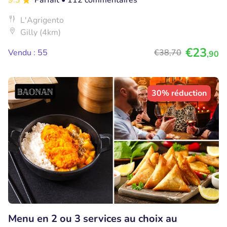
9.3
Parfait
• 112 commentaires
L'Agrigento
Gilly (4km)
€23
Vendu : 55
€38
,70
,90
30% réduction
Menu en 2 ou 3 services au choix au