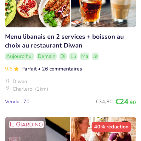
Menu libanais en 2 services + boisson au
choix au restaurant Diwan
Aujourd'hui
Demain
Di
Lu
Ma
Je
9.6
Parfait
• 26 commentaires
Diwan
Charleroi (1km)
€24
Vendu : 70
€34
,80
,90
40% réduction