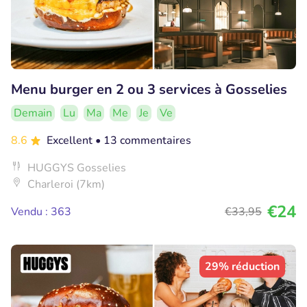
Menu burger en 2 ou 3 services à Gosselies
Demain
Lu
Ma
Me
Je
Ve
8.6
Excellent
• 13 commentaires
HUGGYS Gosselies
Charleroi (7km)
€24
Vendu : 363
€33
,95
29% réduction