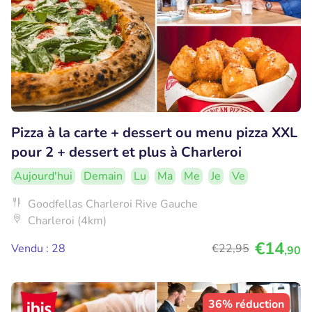
Pizza à la carte + dessert ou menu pizza XXL
pour 2 + dessert et plus à Charleroi
Aujourd'hui
Demain
Lu
Ma
Me
Je
Ve
Goodfellas Charleroi Rive Gauche
Charleroi (4km)
€14
Vendu : 28
€22
,95
,90
36% réduction