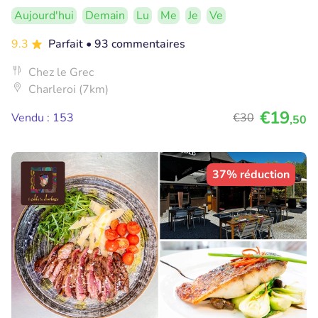
Aujourd'hui
Demain
Lu
Me
Je
Ve
9.3
Parfait
• 93 commentaires
Chez le Grec
Charleroi (7km)
€19
Vendu : 153
€30
,50
37% réduction