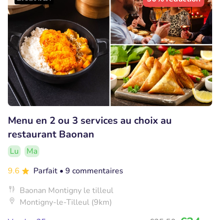
Menu en 2 ou 3 services au choix au
restaurant Baonan
Lu
Ma
9.6
Parfait
• 9 commentaires
Baonan Montigny le tilleul
Montigny-le-Tilleul (9km)