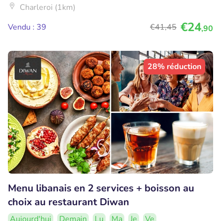
Charleroi (1km)
€24
Vendu : 39
€41
,45
,90
28% réduction
Menu libanais en 2 services + boisson au
choix au restaurant Diwan
Aujourd'hui
Demain
Lu
Ma
Je
Ve