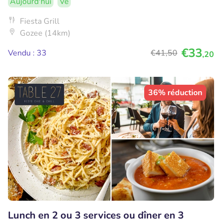
Aujourd'hui
Ve
Fiesta Grill
Gozee (14km)
€33
Vendu : 33
€41
,50
,20
36% réduction
Lunch en 2 ou 3 services ou dîner en 3