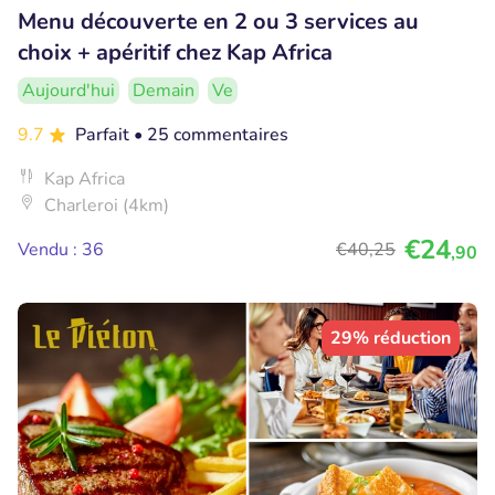
Menu découverte en 2 ou 3 services au
choix + apéritif chez Kap Africa
Aujourd'hui
Demain
Ve
9.7
Parfait
• 25 commentaires
Kap Africa
Charleroi (4km)
€24
Vendu : 36
€40
,25
,90
29% réduction