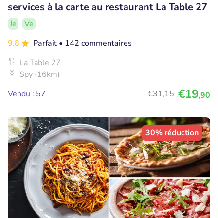
services à la carte au restaurant La Table 27
Je
Ve
9.8
Parfait
• 142 commentaires
La Table 27
Spy (16km)
€19
Vendu : 57
€31
,15
,90
30% réduction