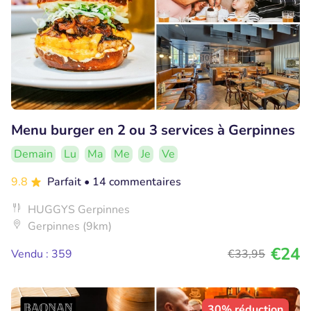
Menu burger en 2 ou 3 services à Gerpinnes
Demain
Lu
Ma
Me
Je
Ve
9.8
Parfait
• 14 commentaires
HUGGYS Gerpinnes
Gerpinnes (9km)
€24
Vendu : 359
€33
,95
30% réduction