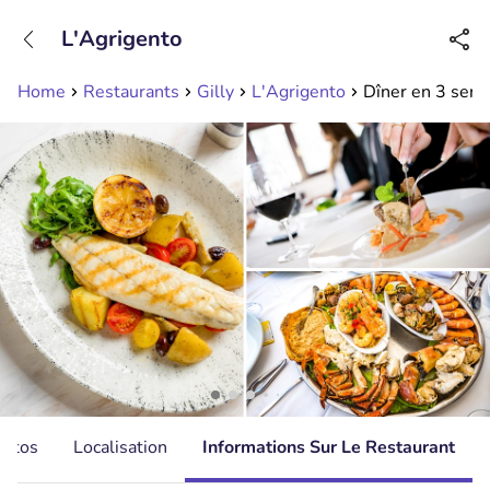
+31208089263
L'Agrigento
Disponible jusqu'à 23:00 heures
Home
Restaurants
Gilly
L'Agrigento
Dîner en 3 servi
hotos
Localisation
Informations Sur Le Restaurant