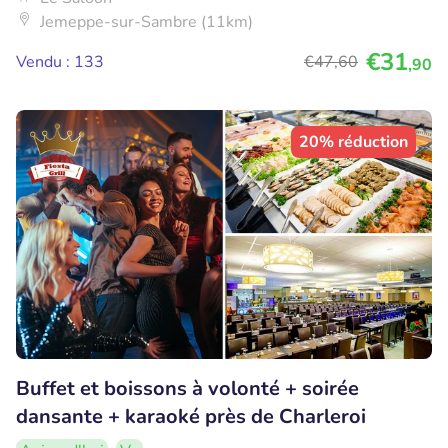
Jemeppe-sur-Sambre (11km)
€31
Vendu : 133
€47
,60
,90
20% réduction
Buffet et boissons à volonté + soirée
dansante + karaoké près de Charleroi