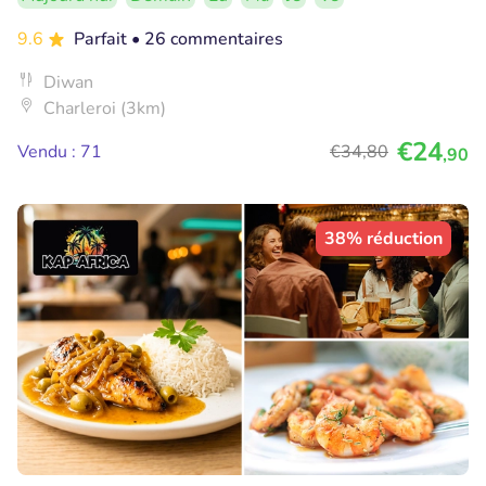
9.6
Parfait
• 26 commentaires
Diwan
Charleroi (3km)
€24
Vendu : 71
€34
,80
,90
38% réduction