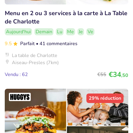
Menu en 2 ou 3 services à la carte à La Table
de Charlotte
Aujourd'hui
Demain
Lu
Me
Je
Ve
9.5
Parfait
• 41 commentaires
La table de Charlotte
Aiseau-Presles (7km)
€34
Vendu : 62
€55
,50
29% réduction