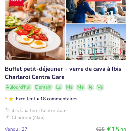
Buffet petit-déjeuner + verre de cava à Ibis
Charleroi Centre Gare
Aujourd'hui
Demain
Lu
Ma
Me
Je
Ve
8
Excellent
• 18 commentaires
ibis Charleroi Centre Gare
Charleroi (4km)
€15
Vendu : 27
€25
,90