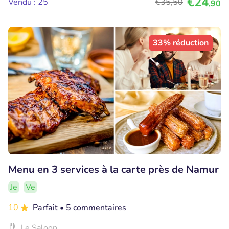
€24
Vendu : 25
€35
,50
,90
33% réduction
Menu en 3 services à la carte près de Namur
Je
Ve
10
Parfait
• 5 commentaires
Le Saloon