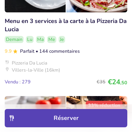
Menu en 3 services à la carte à la Pizzeria Da
Lucia
Demain
Lu
Ma
Me
Je
9.9
Parfait
• 144 commentaires
Pizzeria Da Lucia
Villers-la-Ville (16km)
€24
Vendu : 279
€35
,50
33% réduction
Réserver
Découvrir
Hôtels
Restaurants
Réservations
Menu