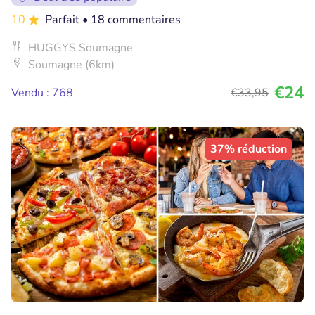
10
Parfait
• 18 commentaires
HUGGYS Soumagne
Soumagne (6km)
€24
Vendu : 768
€33
,95
37% réduction