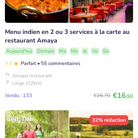
Menu indien en 2 ou 3 services à la carte au
restaurant Amaya
Aujourd'hui
Demain
Ma
Me
Je
Ve
Sa
9.5
Parfait
• 55 commentaires
Amaya restaurant
Liège (12km)
€16
Vendu : 133
€26
,70
,50
32% réduction