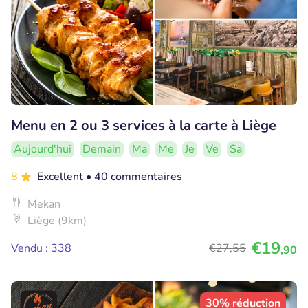
Menu en 2 ou 3 services à la carte à Liège
Aujourd'hui
Demain
Ma
Me
Je
Ve
Sa
8
Excellent
• 40 commentaires
Mekan
Liège (9km)
€19
Vendu : 338
€27
,55
,90
30% réduction