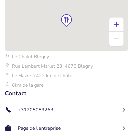
Le Chalet Blegny
Rue Lambert Marlet 23, 4670 Blegny
Le Havre à 422 km de l'hôtel
6km de la gare
Contact
+31208089263
Page de l'entreprise