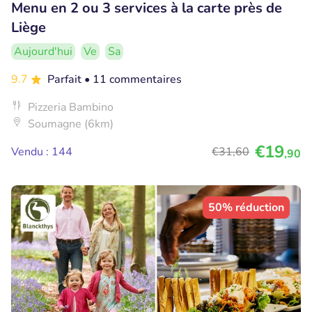
Menu en 2 ou 3 services à la carte près de
Liège
Aujourd'hui
Ve
Sa
9.7
Parfait
• 11 commentaires
Pizzeria Bambino
Soumagne (6km)
€19
Vendu : 144
€31
,60
,90
50% réduction