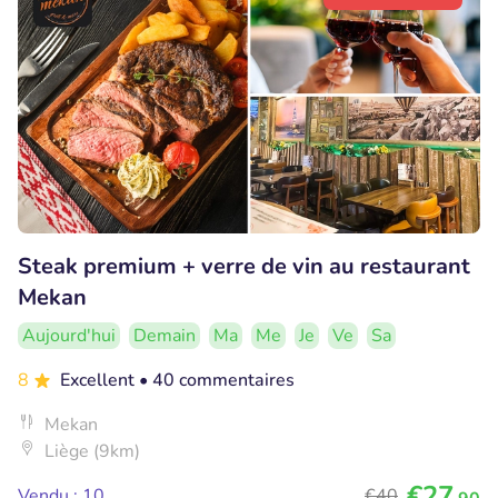
Steak premium + verre de vin au restaurant
Mekan
Aujourd'hui
Demain
Ma
Me
Je
Ve
Sa
8
Excellent
• 40 commentaires
Mekan
Liège (9km)
€27
Vendu : 10
€40