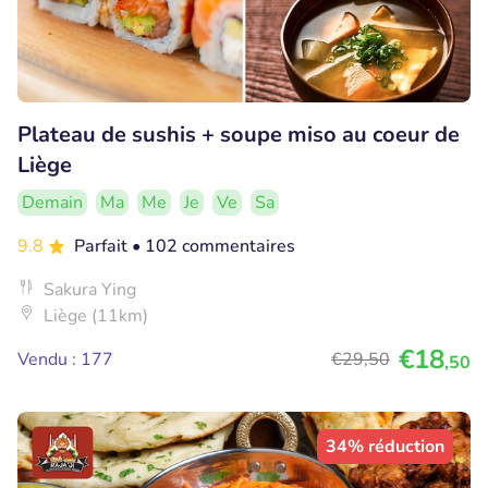
Plateau de sushis + soupe miso au coeur de
Liège
Demain
Ma
Me
Je
Ve
Sa
9.8
Parfait
• 102 commentaires
Sakura Ying
Liège (11km)
€18
Vendu : 177
€29
,50
,50
34% réduction