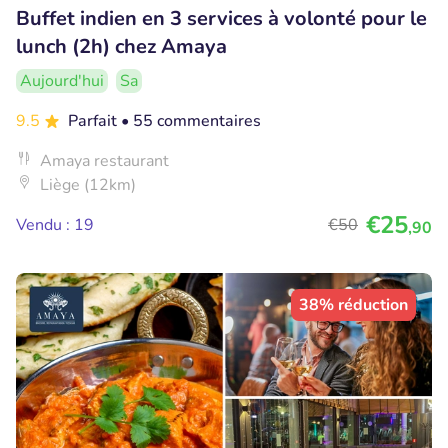
Buffet indien en 3 services à volonté pour le
lunch (2h) chez Amaya
Aujourd'hui
Sa
9.5
Parfait
• 55 commentaires
Amaya restaurant
Liège (12km)
€25
Vendu : 19
€50
,90
38% réduction