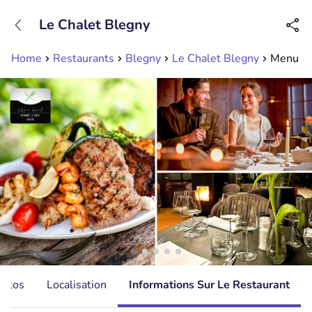
+31208089263
Le Chalet Blegny
Disponible jusqu'à 23:00 heures
Home
Restaurants
Blegny
Le Chalet Blegny
Menu en
hotos
Localisation
Informations Sur Le Restaurant