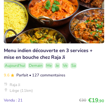
Menu indien découverte en 3 services +
mise en bouche chez Raja Ji
Aujourd'hui
Demain
Me
Je
Ve
Sa
9.6
Parfait
• 127 commentaires
Raja Ji
Liège (11km)
€19
Vendu : 21
€30
,90