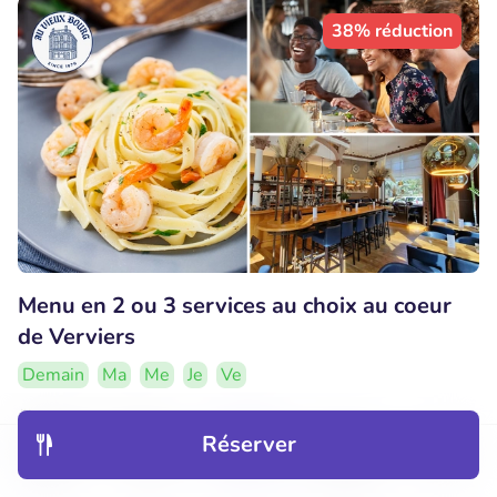
38% réduction
Menu en 2 ou 3 services au choix au coeur
de Verviers
Demain
Ma
Me
Je
Ve
Au Vieux Bourg
Réserver
Verviers (14km)
Découvrir
Hôtels
Restaurants
Réservations
Menu
€24
Vendu : 25
€40
,95