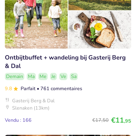
Ontbijtbuffet + wandeling bij Gasterij Berg
& Dal
Demain
Ma
Me
Je
Ve
Sa
9.8
Parfait
• 761 commentaires
Gasterij Berg & Dal
Slenaken (13km)
€11
Vendu : 166
€17
,50
,95