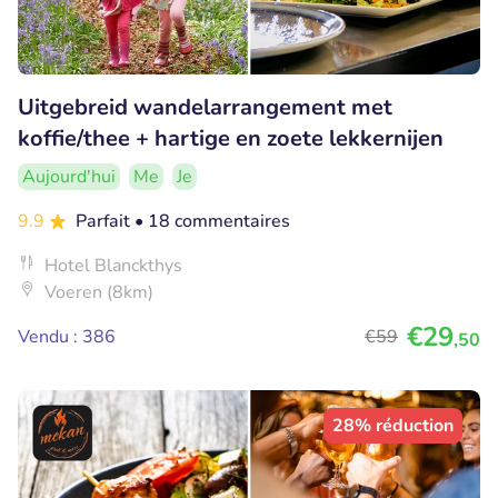
Uitgebreid wandelarrangement met
koffie/thee + hartige en zoete lekkernijen
Aujourd'hui
Me
Je
9.9
Parfait
• 18 commentaires
Hotel Blanckthys
Voeren (8km)
€29
Vendu : 386
€59
,50
28% réduction