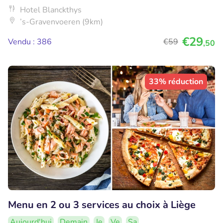
Hotel Blanckthys
’s-Gravenvoeren (9km)
€29
Vendu : 386
€59
,50
33% réduction
Menu en 2 ou 3 services au choix à Liège
Aujourd'hui
Demain
Je
Ve
Sa