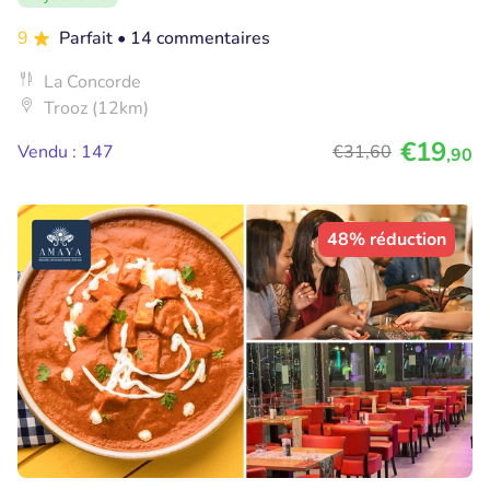
9
Parfait
• 14 commentaires
La Concorde
Trooz (12km)
€19
Vendu : 147
€31
,60
,90
48% réduction