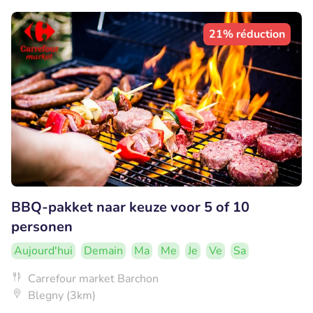
21% réduction
BBQ-pakket naar keuze voor 5 of 10
personen
Aujourd'hui
Demain
Ma
Me
Je
Ve
Sa
Carrefour market Barchon
Blegny (3km)