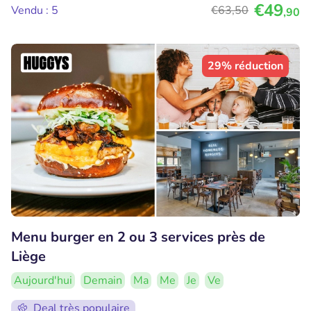
€49
Vendu : 5
€63
,50
,90
29% réduction
Menu burger en 2 ou 3 services près de
Liège
Aujourd'hui
Demain
Ma
Me
Je
Ve
Deal très populaire