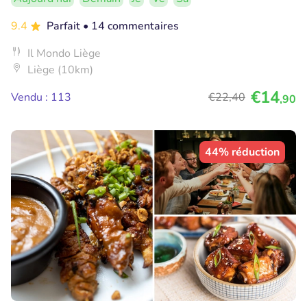
9.4
Parfait
• 14 commentaires
Il Mondo Liège
Liège (10km)
€14
Vendu : 113
€22
,40
,90
44% réduction