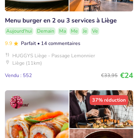
Menu burger en 2 ou 3 services à Liège
Aujourd'hui
Demain
Ma
Me
Je
Ve
9.9
Parfait
• 14 commentaires
HUGGYS Liège - Passage Lemonnier
Liège (11km)
€24
Vendu : 552
€33
,95
37% réduction