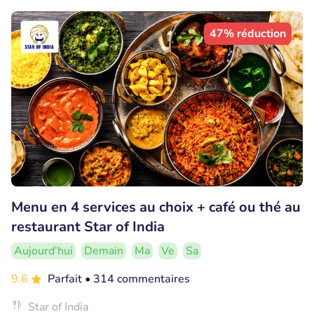
47% réduction
Menu en 4 services au choix + café ou thé au
restaurant Star of India
Aujourd'hui
Demain
Ma
Ve
Sa
9.6
Parfait
• 314 commentaires
Star of India