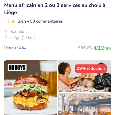
Menu africain en 2 ou 3 services au choix à
Liège
7.5
Bien
• 50 commentaires
Baobab
Liège (11km)
€19
Vendu : 444
€35
,65
,95
29% réduction