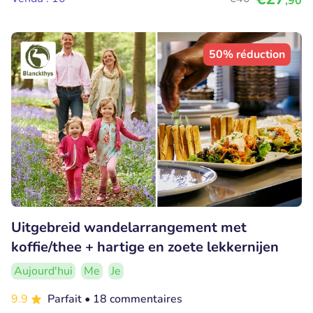
,90
50% réduction
Uitgebreid wandelarrangement met
koffie/thee + hartige en zoete lekkernijen
Aujourd'hui
Me
Je
9.9
Parfait
• 18 commentaires