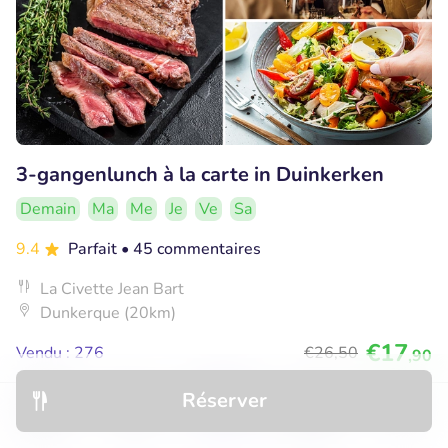
3-gangenlunch à la carte in Duinkerken
Demain
Ma
Me
Je
Ve
Sa
9.4
Parfait
• 45 commentaires
La Civette Jean Bart
Dunkerque (20km)
€17
Vendu : 276
€26
,50
,90
Réserver
Découvrir
Hôtels
Restaurants
Réservations
Menu
50% réduction