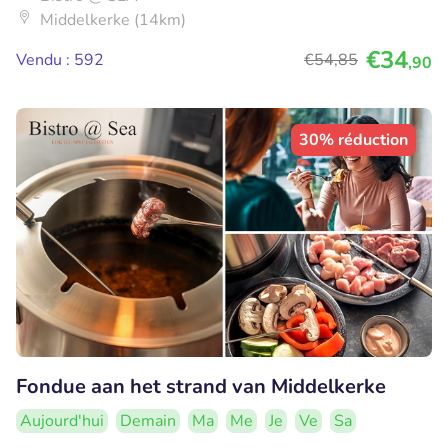
Middelkerke (14km)
€34
Vendu : 592
€54
,85
,90
30% réduction
Fondue aan het strand van Middelkerke
Aujourd'hui
Demain
Ma
Me
Je
Ve
Sa