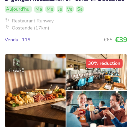
Aujourd'hui
Ma
Me
Je
Ve
Sa
Restaurant Runway
Oostende (17km)
€39
Vendu : 119
€65
30% réduction