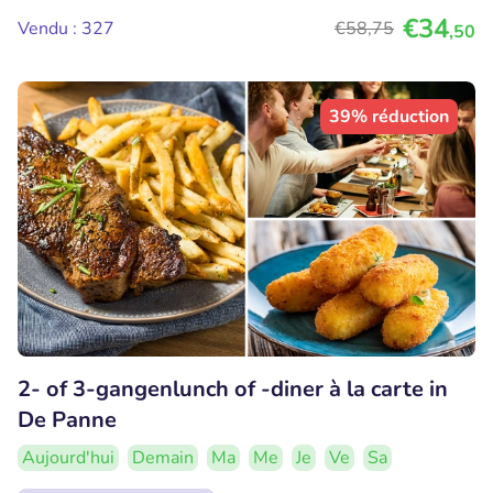
€34
Vendu : 327
€58
,75
,50
39% réduction
2- of 3-gangenlunch of -diner à la carte in
De Panne
Aujourd'hui
Demain
Ma
Me
Je
Ve
Sa