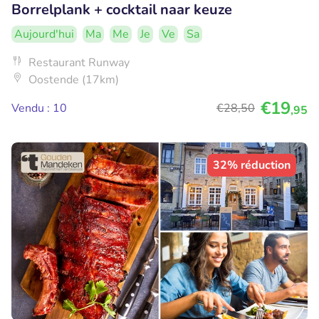
Borrelplank + cocktail naar keuze
Aujourd'hui
Ma
Me
Je
Ve
Sa
Restaurant Runway
Oostende (17km)
€19
Vendu : 10
€28
,50
,95
32% réduction