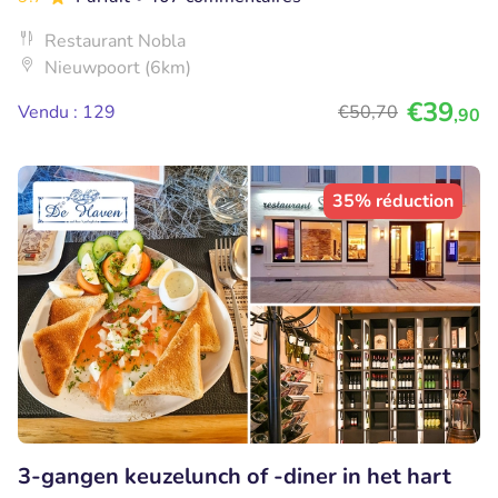
Restaurant Nobla
Nieuwpoort (6km)
€39
Vendu : 129
€50
,70
,90
35% réduction
3-gangen keuzelunch of -diner in het hart