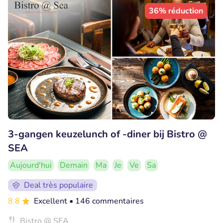
36% réduction
3-gangen keuzelunch of -diner bij Bistro @
SEA
Aujourd'hui
Demain
Ma
Je
Ve
Sa
Deal très populaire
8.8
Excellent
• 146 commentaires
Bistro @ SEA