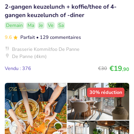
2-gangen keuzelunch + koffie/thee of 4-
gangen keuzelunch of -diner
Demain
Ma
Je
Ve
Sa
9.6
Parfait
• 129 commentaires
Brasserie Kommilfoo De Panne
De Panne (4km)
€19
Vendu : 376
€30
,90
30% réduction