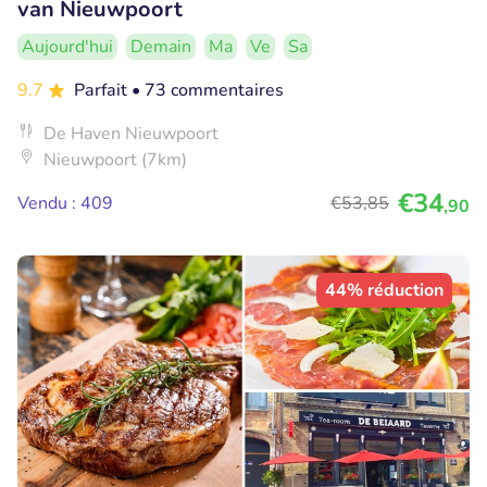
van Nieuwpoort
Aujourd'hui
Demain
Ma
Ve
Sa
9.7
Parfait
• 73 commentaires
De Haven Nieuwpoort
Nieuwpoort (7km)
€34
Vendu : 409
€53
,85
,90
44% réduction