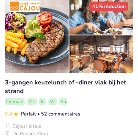
41% réduction
3-gangen keuzelunch of -diner vlak bij het
strand
Demain
Me
Je
Ve
Sa
9.9
Parfait
• 52 commentaires
Cajou Hotels
De Panne (3km)