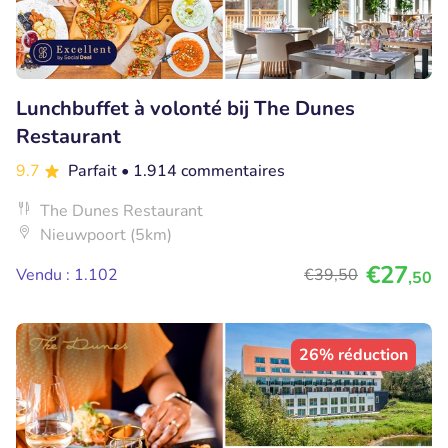
Lunchbuffet à volonté bij The Dunes
Restaurant
9.7
Parfait
• 1.914 commentaires
The Dunes Restaurant
Nieuwpoort (5km)
€27
Vendu : 1.102
€39
,50
,50
26% réduction