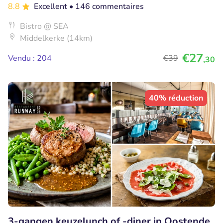
8.8
Excellent
• 146 commentaires
Bistro @ SEA
Middelkerke (14km)
€27
Vendu : 204
€39
,30
40% réduction
3-gangen keuzelunch of -diner in Oostende