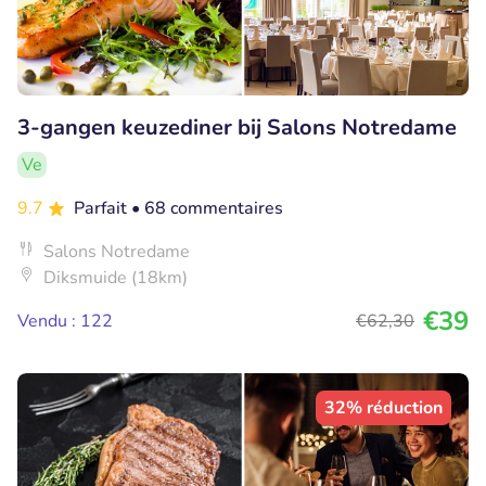
3-gangen keuzediner bij Salons Notredame
Ve
9.7
Parfait
• 68 commentaires
Salons Notredame
Diksmuide (18km)
€39
Vendu : 122
€62
,30
32% réduction