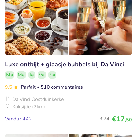
Luxe ontbijt + glaasje bubbels bij Da Vinci
Ma
Me
Je
Ve
Sa
9.5
Parfait
• 510 commentaires
Da Vinci Oostduinkerke
Koksijde (2km)
€17
Vendu : 442
€24
,50