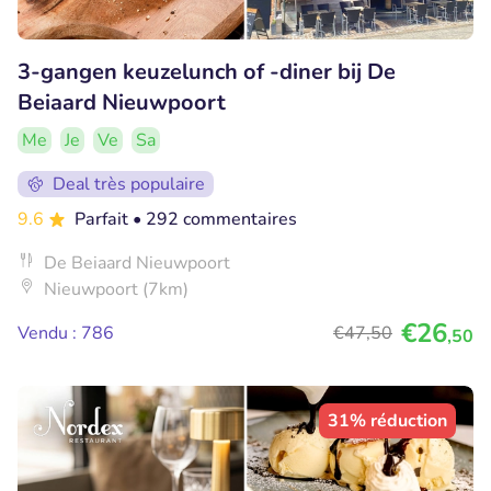
3-gangen keuzelunch of -diner bij De
Beiaard Nieuwpoort
Me
Je
Ve
Sa
Deal très populaire
9.6
Parfait
• 292 commentaires
De Beiaard Nieuwpoort
Nieuwpoort (7km)
€26
Vendu : 786
€47
,50
,50
31% réduction