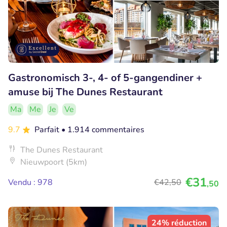
Gastronomisch 3-, 4- of 5-gangendiner +
amuse bij The Dunes Restaurant
Ma
Me
Je
Ve
9.7
Parfait
• 1.914 commentaires
The Dunes Restaurant
Nieuwpoort (5km)
€31
Vendu : 978
€42
,50
,50
24% réduction