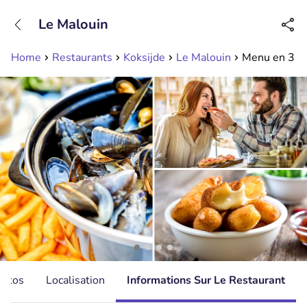
+31208089263
Le Malouin
Disponible jusqu'à 23:00 heures
Home
Restaurants
Koksijde
Le Malouin
Menu en 3 ser
hotos
Localisation
Informations Sur Le Restaurant