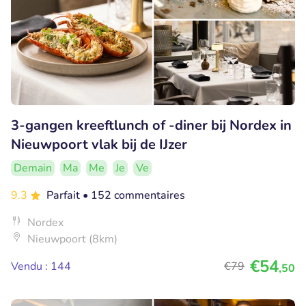
3-gangen kreeftlunch of -diner bij Nordex in
Nieuwpoort vlak bij de IJzer
Demain
Ma
Me
Je
Ve
9.3
Parfait
• 152 commentaires
Nordex
Nieuwpoort (8km)
€54
Vendu : 144
€79
,50