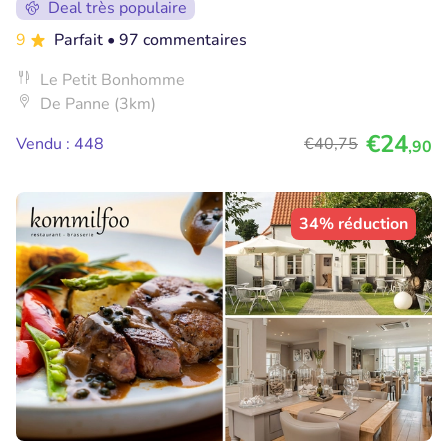
Deal très populaire
9
Parfait
• 97 commentaires
Le Petit Bonhomme
De Panne (3km)
€24
Vendu : 448
€40
,75
,90
34% réduction