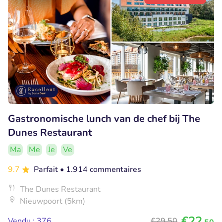
Gastronomische lunch van de chef bij The
Dunes Restaurant
Ma
Me
Je
Ve
9.7
Parfait
• 1.914 commentaires
The Dunes Restaurant
Nieuwpoort (5km)
€22
Vendu : 376
€29
,50