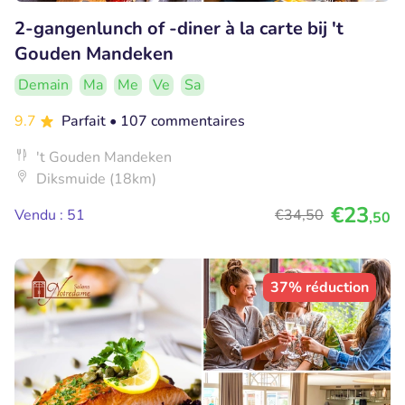
2-gangenlunch of -diner à la carte bij 't
Gouden Mandeken
Demain
Ma
Me
Ve
Sa
9.7
Parfait
• 107 commentaires
't Gouden Mandeken
Diksmuide (18km)
€23
Vendu : 51
€34
,50
,50
37% réduction