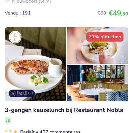
Nieuwpoort (5km)
€49
Vendu : 191
€69
,50
21% réduction
3-gangen keuzelunch bij Restaurant Nobla
Je
9.7
Parfait
• 407 commentaires