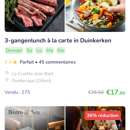
3-gangenlunch à la carte in Duinkerken
Demain
Sa
Lu
Ma
Me
9.4
Parfait
• 45 commentaires
La Civette Jean Bart
Dunkerque (16km)
€17
Vendu : 275
€26
,50
,90
36% réduction