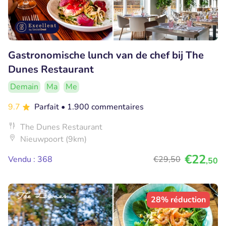
Gastronomische lunch van de chef bij The
Dunes Restaurant
Demain
Ma
Me
9.7
Parfait
• 1.900 commentaires
The Dunes Restaurant
Nieuwpoort (9km)
€22
Vendu : 368
€29
,50
,50
28% réduction