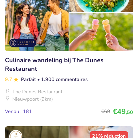
Culinaire wandeling bij The Dunes
Restaurant
9.7
Parfait
• 1.900 commentaires
The Dunes Restaurant
Nieuwpoort (9km)
€49
Vendu : 181
€69
,50
21% réduction