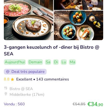
3-gangen keuzelunch of -diner bij Bistro @
SEA
Aujourd'hui
Demain
Sa
Di
Lu
Ma
Deal très populaire
8.8
Excellent
• 143 commentaires
Bistro @ SEA
Middelkerke (17km)
€34
Vendu : 560
€54
,85
,90