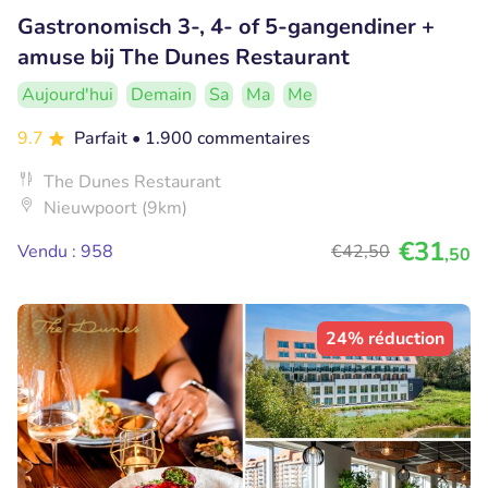
Gastronomisch 3-, 4- of 5-gangendiner +
amuse bij The Dunes Restaurant
Aujourd'hui
Demain
Sa
Ma
Me
9.7
Parfait
• 1.900 commentaires
The Dunes Restaurant
Nieuwpoort (9km)
€31
Vendu : 958
€42
,50
,50
24% réduction