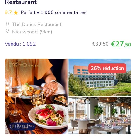
Restaurant
9.7
Parfait
• 1.900 commentaires
The Dunes Restaurant
Nieuwpoort (9km)
€27
Vendu : 1.092
€39
,50
,50
26% réduction