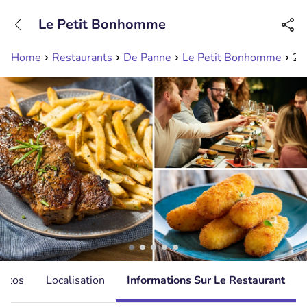
+31208089263
Le Petit Bonhomme
Disponible jusqu'à 23:00 heures
Home
Restaurants
De Panne
Le Petit Bonhomme
2-
hotos
Localisation
Informations Sur Le Restaurant