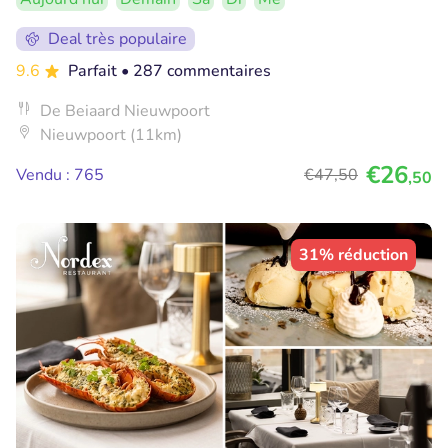
Deal très populaire
9.6
Parfait
• 287 commentaires
De Beiaard Nieuwpoort
Nieuwpoort (11km)
€26
Vendu : 765
€47
,50
,50
31% réduction