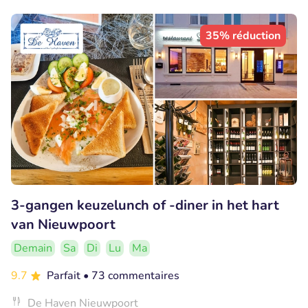
35% réduction
3-gangen keuzelunch of -diner in het hart
van Nieuwpoort
Demain
Sa
Di
Lu
Ma
9.7
Parfait
• 73 commentaires
De Haven Nieuwpoort