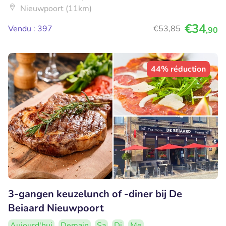
Nieuwpoort (11km)
€34
Vendu : 397
€53
,85
,90
44% réduction
3-gangen keuzelunch of -diner bij De
Beiaard Nieuwpoort
Aujourd'hui
Demain
Sa
Di
Me