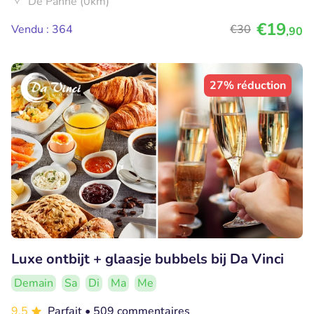
De Panne (0km)
€19
Vendu : 364
€30
,90
27% réduction
Luxe ontbijt + glaasje bubbels bij Da Vinci
Demain
Sa
Di
Ma
Me
9.5
Parfait
• 509 commentaires