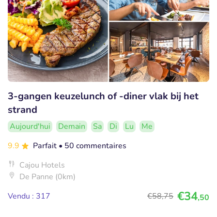
3-gangen keuzelunch of -diner vlak bij het
strand
Aujourd'hui
Demain
Sa
Di
Lu
Me
9.9
Parfait
• 50 commentaires
Cajou Hotels
De Panne (0km)
€34
Vendu : 317
€58
,75
,50