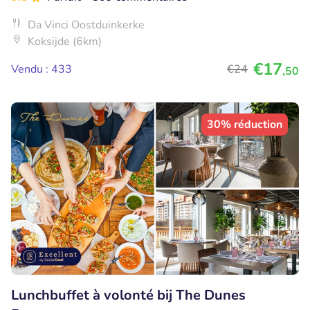
Da Vinci Oostduinkerke
Koksijde (6km)
€17
Vendu : 433
€24
,50
30% réduction
Lunchbuffet à volonté bij The Dunes