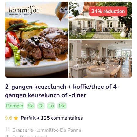
34% réduction
2-gangen keuzelunch + koffie/thee of 4-
gangen keuzelunch of -diner
Demain
Sa
Di
Lu
Ma
9.6
Parfait
• 125 commentaires
Brasserie Kommilfoo De Panne