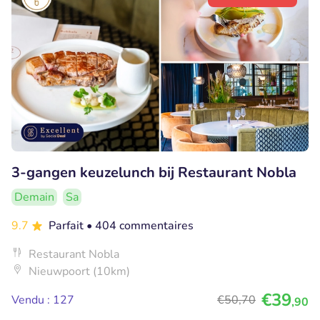
3-gangen keuzelunch bij Restaurant Nobla
Demain
Sa
9.7
Parfait
• 404 commentaires
Restaurant Nobla
Nieuwpoort (10km)
€39
Vendu : 127
€50
,70
,90