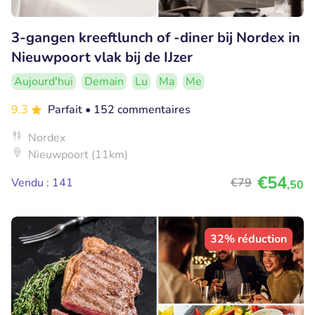
3-gangen kreeftlunch of -diner bij Nordex in
Nieuwpoort vlak bij de IJzer
Aujourd'hui
Demain
Lu
Ma
Me
9.3
Parfait
• 152 commentaires
Nordex
Nieuwpoort (11km)
€54
Vendu : 141
€79
,50
32% réduction