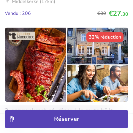
Middelkerke (17km)
€27
Vendu : 206
€39
,30
32% réduction
2-gangenlunch of -diner à la carte bij 't
Gouden Mandeken
Réserver
Découvrir
Hôtels
Restaurants
Réservations
Menu
Demain
Sa
Di
Lu
Ma
Me