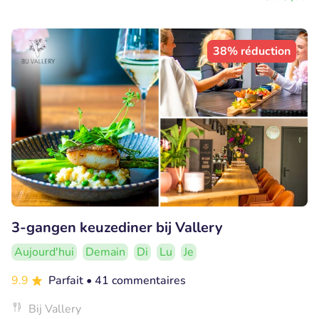
38% réduction
3-gangen keuzediner bij Vallery
Aujourd'hui
Demain
Di
Lu
Je
9.9
Parfait
• 41 commentaires
Bij Vallery