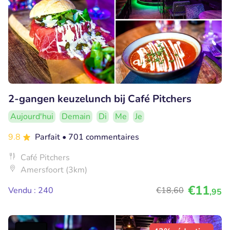
2-gangen keuzelunch bij Café Pitchers
Aujourd'hui
Demain
Di
Me
Je
9.8
Parfait
• 701 commentaires
Café Pitchers
Amersfoort (3km)
€11
Vendu : 240
€18
,60
,95