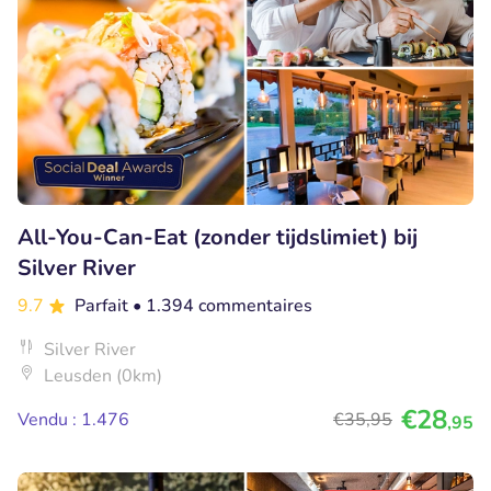
All-You-Can-Eat (zonder tijdslimiet) bij
Silver River
9.7
Parfait
• 1.394 commentaires
Silver River
Leusden (0km)
€28
Vendu : 1.476
€35
,95
,95