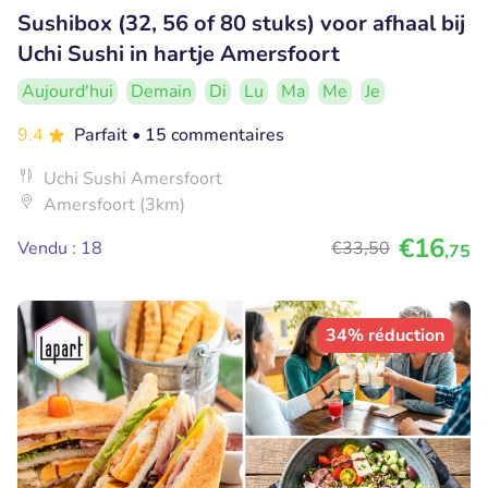
Sushibox (32, 56 of 80 stuks) voor afhaal bij
Uchi Sushi in hartje Amersfoort
Aujourd'hui
Demain
Di
Lu
Ma
Me
Je
9.4
Parfait
• 15 commentaires
Uchi Sushi Amersfoort
Amersfoort (3km)
€16
Vendu : 18
€33
,50
,75
34% réduction