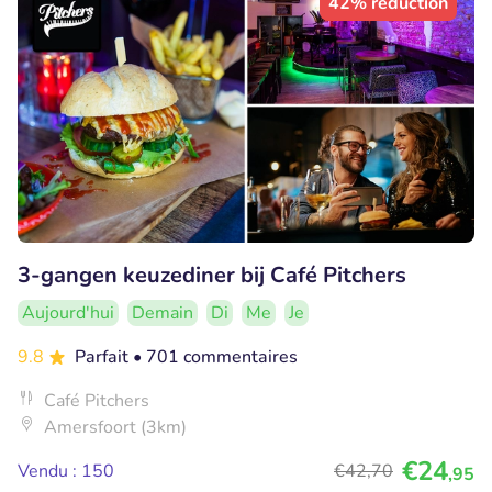
42% réduction
3-gangen keuzediner bij Café Pitchers
Aujourd'hui
Demain
Di
Me
Je
9.8
Parfait
• 701 commentaires
Café Pitchers
Amersfoort (3km)
€24
Vendu : 150
€42
,70
,95