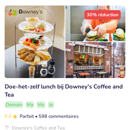
30% réduction
Doe-het-zelf lunch bij Downey's Coffee and
Tea
Demain
Ma
Me
Je
9.6
Parfait
• 598 commentaires
Downey's Coffee and Tea