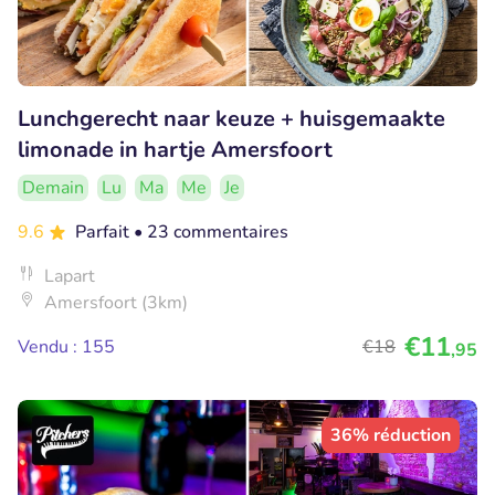
Lunchgerecht naar keuze + huisgemaakte
limonade in hartje Amersfoort
Demain
Lu
Ma
Me
Je
9.6
Parfait
• 23 commentaires
Lapart
Amersfoort (3km)
€11
Vendu : 155
€18
,95
36% réduction