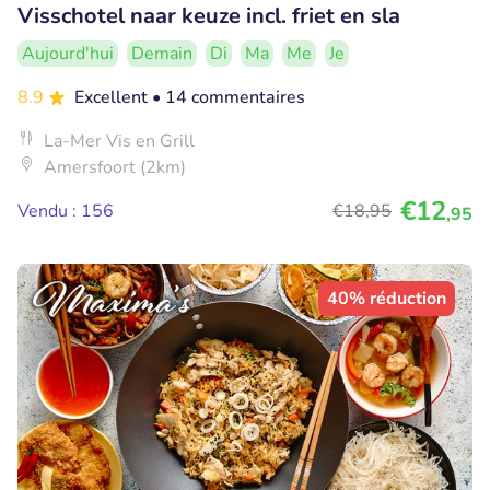
Visschotel naar keuze incl. friet en sla
Aujourd'hui
Demain
Di
Ma
Me
Je
8.9
Excellent
• 14 commentaires
La-Mer Vis en Grill
Amersfoort (2km)
€12
Vendu : 156
€18
,95
,95
40% réduction