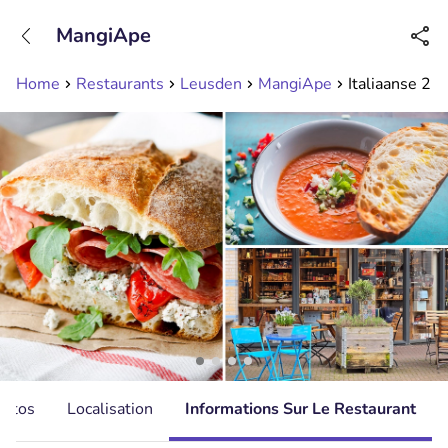
+31208089263
MangiApe
Disponible jusqu'à 23:00 heures
Home
Restaurants
Leusden
MangiApe
Italiaanse 2-
hotos
Localisation
Informations Sur Le Restaurant