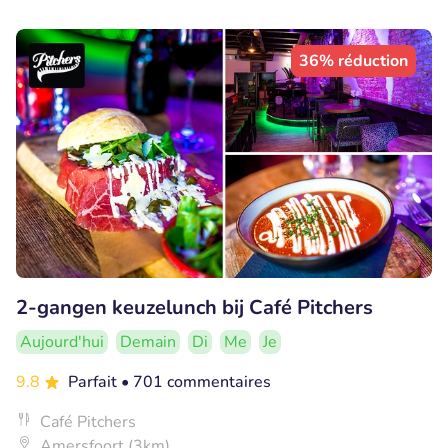
36% réduction
2-gangen keuzelunch bij Café Pitchers
Aujourd'hui
Demain
Di
Me
Je
9.8
Parfait
• 701 commentaires
Café Pitchers
Amersfoort (3km)