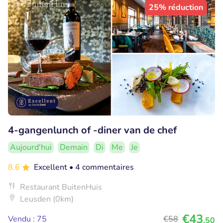
25% réduction
4-gangenlunch of -diner van de chef
Aujourd'hui
Demain
Di
Me
Je
8.6
Excellent
• 4 commentaires
Restaurant BuitenHuis
Leusden (0km)
€43
Vendu : 75
€58
,50