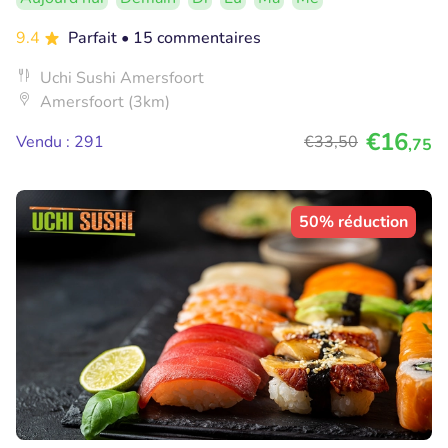
9.4
Parfait
• 15 commentaires
Uchi Sushi Amersfoort
Amersfoort (3km)
€16
Vendu : 291
€33
,50
,75
50% réduction