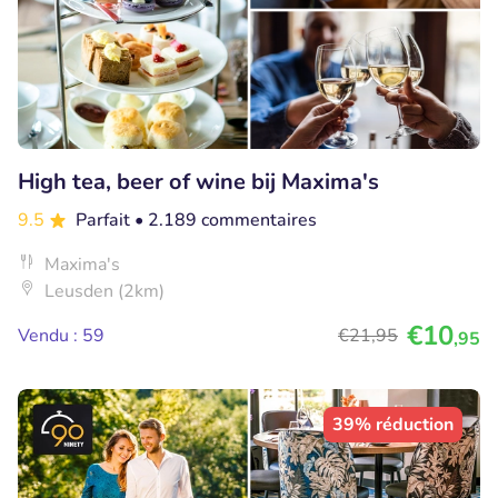
High tea, beer of wine bij Maxima's
9.5
Parfait
• 2.189 commentaires
Maxima's
Leusden (2km)
€10
Vendu : 59
€21
,95
,95
39% réduction