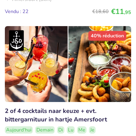
€11
Vendu : 22
€18
,60
,95
40% réduction
2 of 4 cocktails naar keuze + evt.
bittergarnituur in hartje Amersfoort
Aujourd'hui
Demain
Di
Lu
Me
Je