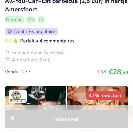
All-You-Can-Eat barbecue (2,5 uur) in hartje
Amersfoort
Demain
Me
Je
Deal très populaire
9.4
Parfait
• 4 commentaires
Somaek Asian Gastrobar
Amersfoort (3km)
€28
Vendu : 277
€38
,50
47% réduction
Réserver
Découvrir
Hôtels
Restaurants
Réservations
Menu