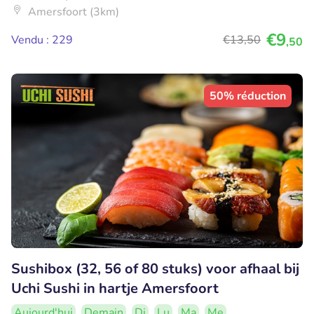
Amersfoort (3km)
€9
Vendu : 229
€13
,50
,50
50% réduction
Sushibox (32, 56 of 80 stuks) voor afhaal bij
Uchi Sushi in hartje Amersfoort
Aujourd'hui
Demain
Di
Lu
Ma
Me