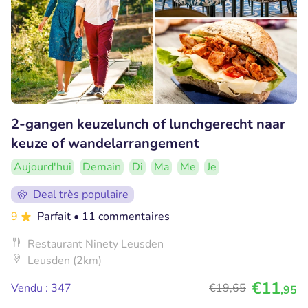
2-gangen keuzelunch of lunchgerecht naar
keuze of wandelarrangement
Aujourd'hui
Demain
Di
Ma
Me
Je
Deal très populaire
9
Parfait
• 11 commentaires
Restaurant Ninety Leusden
Leusden (2km)
€11
Vendu : 347
€19
,65
,95