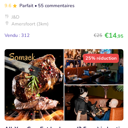
9.6
Parfait
• 55 commentaires
J&D
Amersfoort (3km)
€14
Vendu : 312
€25
,95
25% réduction