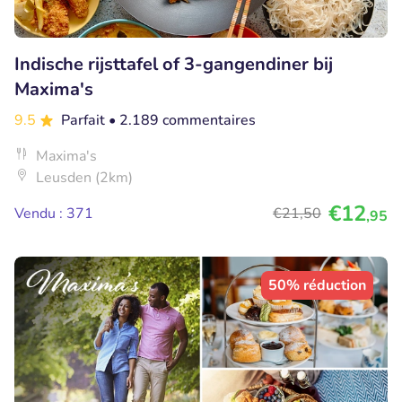
Indische rijsttafel of 3-gangendiner bij
Maxima's
9.5
Parfait
• 2.189 commentaires
Maxima's
Leusden (2km)
€12
Vendu : 371
€21
,50
,95
50% réduction