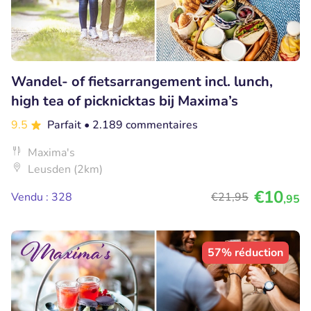
Wandel- of fietsarrangement incl. lunch,
high tea of picknicktas bij Maxima’s
9.5
Parfait
• 2.189 commentaires
Maxima's
Leusden (2km)
€10
Vendu : 328
€21
,95
,95
57% réduction