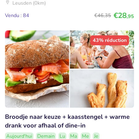
Leusden (0km)
€28
Vendu : 84
€46
,35
,95
43% réduction
Broodje naar keuze + kaasstengel + warme
drank voor afhaal of dine-in
Aujourd'hui
Demain
Lu
Ma
Me
Je