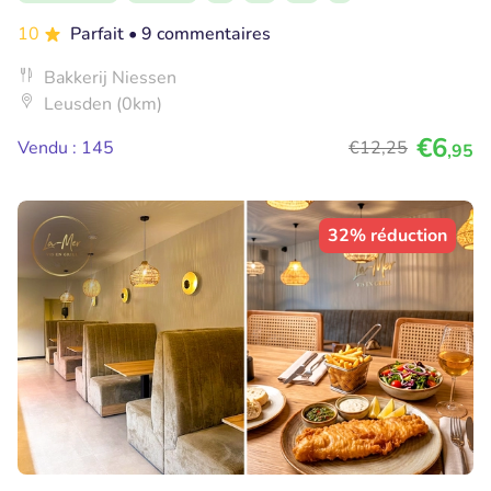
10
Parfait
• 9 commentaires
Bakkerij Niessen
Leusden (0km)
€6
Vendu : 145
€12
,25
,95
32% réduction