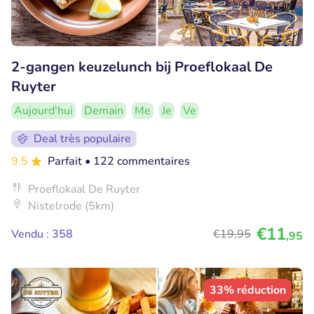
2-gangen keuzelunch bij Proeflokaal De
Ruyter
Aujourd'hui
Demain
Me
Je
Ve
Deal très populaire
9.5
Parfait
• 122 commentaires
Proeflokaal De Ruyter
Nistelrode (5km)
€11
Vendu : 358
€19
,95
,95
33% réduction