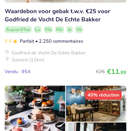
Waardebon voor gebak t.w.v. €25 voor
Godfried de Vocht De Echte Bakker
Aujourd'hui
Lu
Ma
Me
Je
Ve
9.6
Parfait
• 2.250 commentaires
Godfried de Vocht De Echte Bakker
Gemert (12km)
€11
Vendu : 954
€25
,99
40% réduction