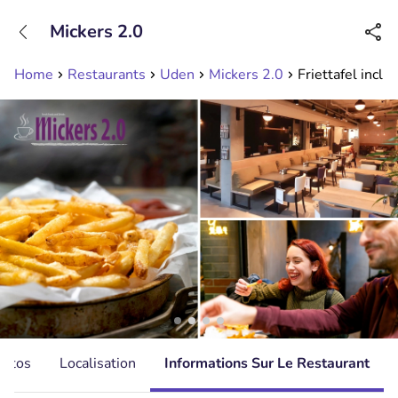
+31208089263
Mickers 2.0
Disponible jusqu'à 23:00 heures
Home
Restaurants
Uden
Mickers 2.0
Friettafel incl.
hotos
Localisation
Informations Sur Le Restaurant