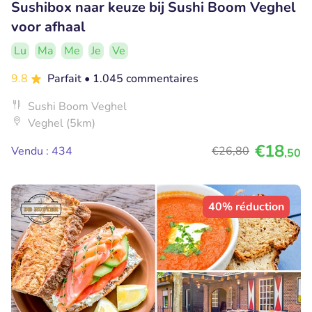
Sushibox naar keuze bij Sushi Boom Veghel
voor afhaal
Lu
Ma
Me
Je
Ve
9.8
Parfait
• 1.045 commentaires
Sushi Boom Veghel
Veghel (5km)
€18
Vendu : 434
€26
,80
,50
40% réduction