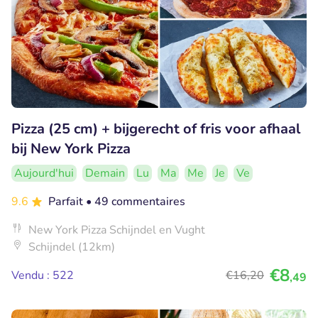
Pizza (25 cm) + bijgerecht of fris voor afhaal
bij New York Pizza
Aujourd'hui
Demain
Lu
Ma
Me
Je
Ve
9.6
Parfait
• 49 commentaires
New York Pizza Schijndel en Vught
Schijndel (12km)
€8
Vendu : 522
€16
,20
,49