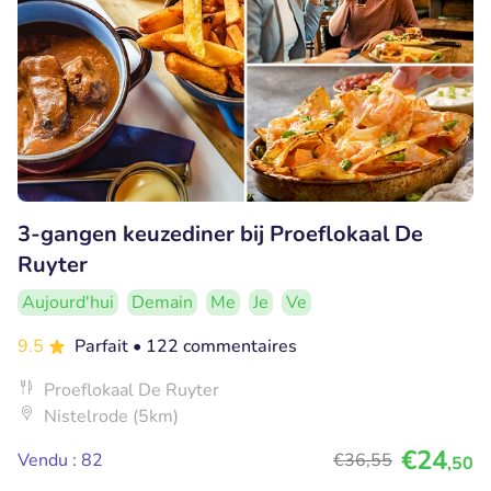
3-gangen keuzediner bij Proeflokaal De
Ruyter
Aujourd'hui
Demain
Me
Je
Ve
9.5
Parfait
• 122 commentaires
Proeflokaal De Ruyter
Nistelrode (5km)
€24
Vendu : 82
€36
,55
,50