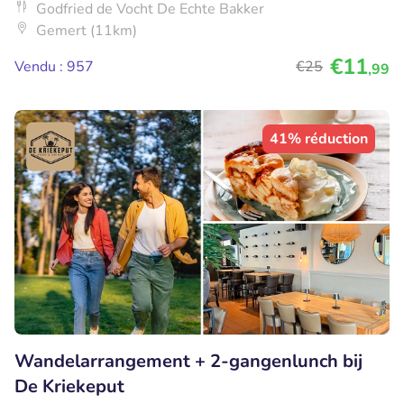
Godfried de Vocht De Echte Bakker
Gemert (11km)
€11
Vendu : 957
€25
,99
41% réduction
Wandelarrangement + 2-gangenlunch bij
De Kriekeput