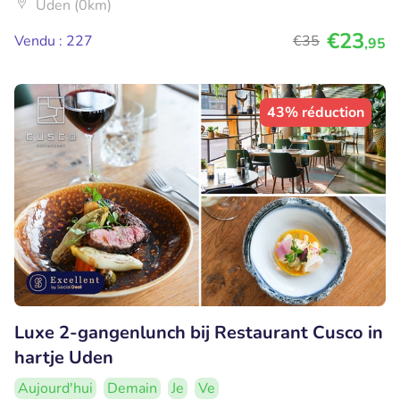
Uden (0km)
€23
Vendu : 227
€35
,95
43% réduction
Luxe 2-gangenlunch bij Restaurant Cusco in
hartje Uden
Aujourd'hui
Demain
Je
Ve