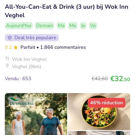
All-You-Can-Eat & Drink (3 uur) bij Wok Inn
Veghel
Aujourd'hui
Demain
Ma
Me
Je
Ve
Deal très populaire
9.2
Parfait
• 1.866 commentaires
Wok Inn Veghel
Veghel (9km)
€32
Vendu : 653
€42
,60
,50
46% réduction