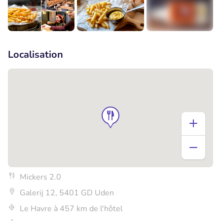
+1
Localisation
Mickers 2.0
Galerij 12, 5401 GD Uden
Le Havre à 457 km de l'hôtel