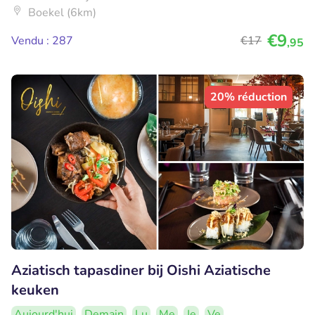
Boekel (6km)
€9
Vendu : 287
€17
,95
20% réduction
Aziatisch tapasdiner bij Oishi Aziatische
keuken
Aujourd'hui
Demain
Lu
Me
Je
Ve