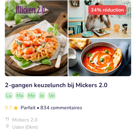
34% réduction
2-gangen keuzelunch bij Mickers 2.0
Lu
Ma
Me
Je
Ve
9.7
Parfait
• 834 commentaires
Mickers 2.0
Uden (0km)