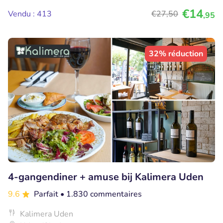
€14
Vendu : 413
€27
,50
,95
32% réduction
4-gangendiner + amuse bij Kalimera Uden
9.6
Parfait
• 1.830 commentaires
Kalimera Uden