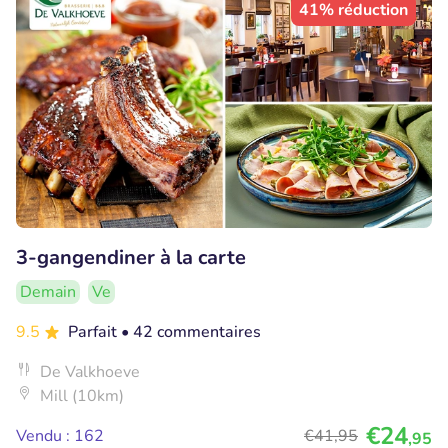
41% réduction
3-gangendiner à la carte
Demain
Ve
9.5
Parfait
• 42 commentaires
De Valkhoeve
Mill (10km)
€24
Vendu : 162
€41
,95
,95