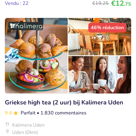
€12
Vendu : 22
€19
,25
,75
46% réduction
Griekse high tea (2 uur) bij Kalimera Uden
9.6
Parfait
• 1.830 commentaires
Kalimera Uden
Uden (0km)