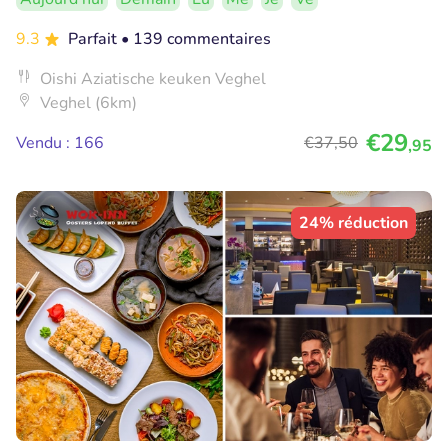
9.3
Parfait
• 139 commentaires
Oishi Aziatische keuken Veghel
Veghel (6km)
€29
Vendu : 166
€37
,50
,95
24% réduction