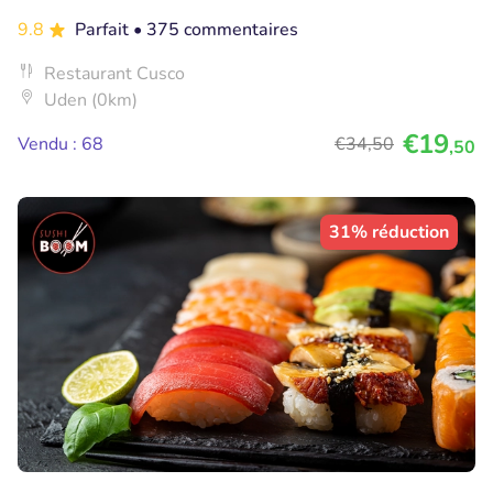
9.8
Parfait
• 375 commentaires
Restaurant Cusco
Uden (0km)
€19
Vendu : 68
€34
,50
,50
31% réduction