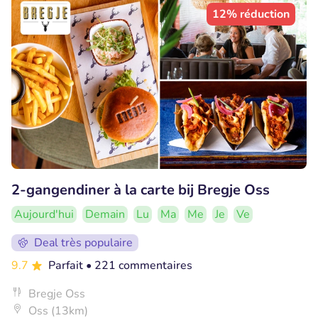
12% réduction
2-gangendiner à la carte bij Bregje Oss
Aujourd'hui
Demain
Lu
Ma
Me
Je
Ve
Deal très populaire
9.7
Parfait
• 221 commentaires
Bregje Oss
Oss (13km)