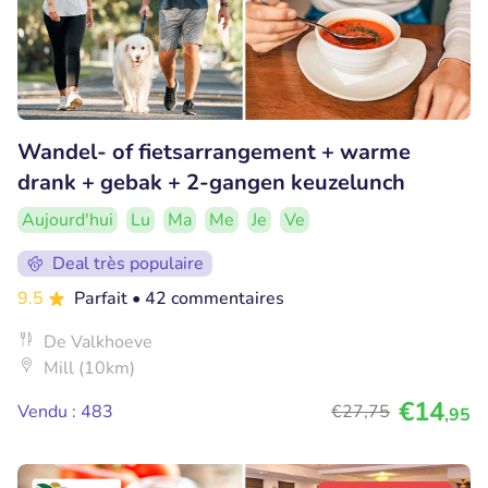
Wandel- of fietsarrangement + warme
drank + gebak + 2-gangen keuzelunch
Aujourd'hui
Lu
Ma
Me
Je
Ve
Deal très populaire
9.5
Parfait
• 42 commentaires
De Valkhoeve
Mill (10km)
€14
Vendu : 483
€27
,75
,95