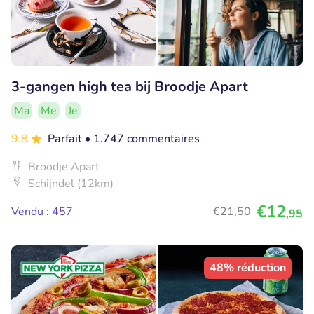
3-gangen high tea bij Broodje Apart
Ma
Me
Je
9.8
Parfait
• 1.747 commentaires
Broodje Apart
Schijndel (12km)
€12
Vendu : 457
€21
,50
,95
48% réduction