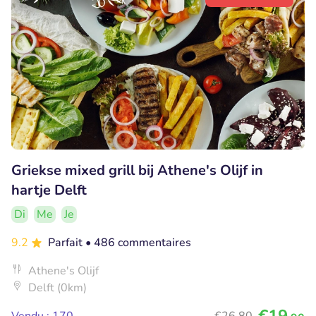
Griekse mixed grill bij Athene's Olijf in
hartje Delft
Di
Me
Je
9.2
Parfait
• 486 commentaires
Athene's Olijf
Delft (0km)