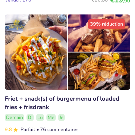
€19
Vendu : 170
€26
,80
,90
39% réduction
Friet + snack(s) of burgermenu of loaded
fries + frisdrank
Demain
Di
Lu
Me
Je
9.8
Parfait
• 76 commentaires