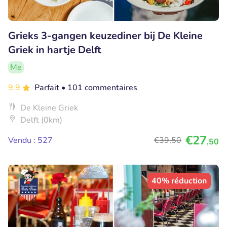
Grieks 3-gangen keuzediner bij De Kleine
Griek in hartje Delft
Me
9.9
Parfait
• 101 commentaires
De Kleine Griek
Delft (0km)
€27
Vendu : 527
€39
,50
,50
40% réduction