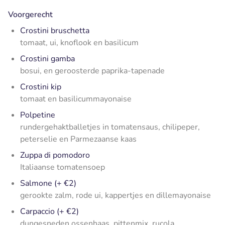
Voorgerecht
Crostini bruschetta
tomaat, ui, knoflook en basilicum
Crostini gamba
bosui, en geroosterde paprika-tapenade
Crostini kip
tomaat en basilicummayonaise
Polpetine
rundergehaktballetjes in tomatensaus, chilipeper,
peterselie en Parmezaanse kaas
Zuppa di pomodoro
Italiaanse tomatensoep
Salmone (+ €2)
gerookte zalm, rode ui, kappertjes en dillemayonaise
Carpaccio (+ €2)
dungesneden ossenhaas, pittenmix, rucola,