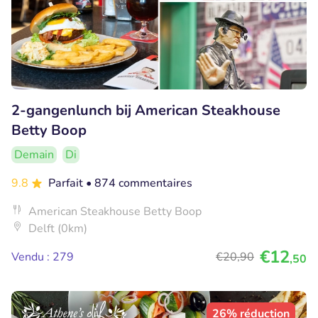
2-gangenlunch bij American Steakhouse
Betty Boop
Demain
Di
9.8
Parfait
• 874 commentaires
American Steakhouse Betty Boop
Delft (0km)
€12
Vendu : 279
€20
,90
,50
26% réduction