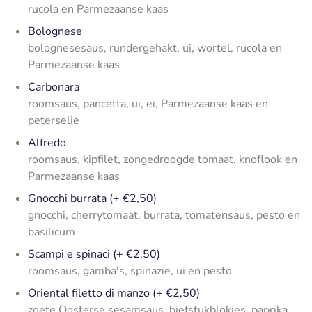
rucola en Parmezaanse kaas
Bolognese
bolognesesaus, rundergehakt, ui, wortel, rucola en
Parmezaanse kaas
Carbonara
roomsaus, pancetta, ui, ei, Parmezaanse kaas en
peterselie
Alfredo
roomsaus, kipfilet, zongedroogde tomaat, knoflook en
Parmezaanse kaas
Gnocchi burrata (+ €2,50)
gnocchi, cherrytomaat, burrata, tomatensaus, pesto en
basilicum
Scampi e spinaci (+ €2,50)
roomsaus, gamba's, spinazie, ui en pesto
Oriental filetto di manzo (+ €2,50)
zoete Oosterse sesamsaus, biefstukblokjes, paprika,