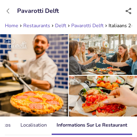
+31208089263
Pavarotti Delft
Disponible jusqu'à 23:00 heures
Home
Restaurants
Delft
Pavarotti Delft
Italiaans 2- 
hotos
Localisation
Informations Sur Le Restaurant