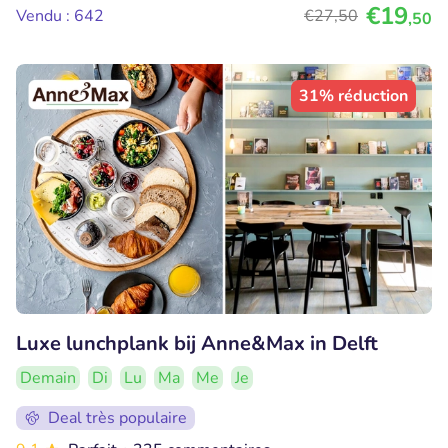
€19
Vendu : 642
€27
,50
,50
31% réduction
Luxe lunchplank bij Anne&Max in Delft
Demain
Di
Lu
Ma
Me
Je
Deal très populaire