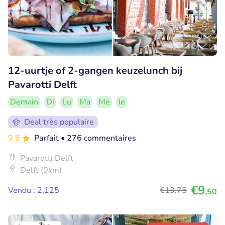
12-uurtje of 2-gangen keuzelunch bij
Pavarotti Delft
Demain
Di
Lu
Ma
Me
Je
Deal très populaire
9.6
Parfait
• 276 commentaires
Pavarotti Delft
Delft (0km)
€9
Vendu : 2.125
€13
,75
,50