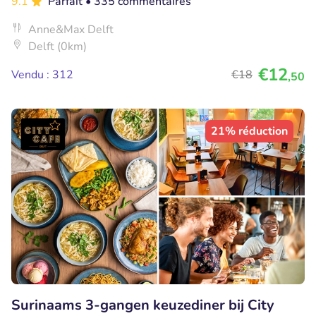
9.1
Parfait
• 335 commentaires
Anne&Max Delft
Delft (0km)
€12
Vendu : 312
€18
,50
21% réduction
Surinaams 3-gangen keuzediner bij City