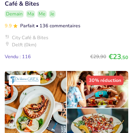
Café & Bites
Demain
Ma
Me
Je
9.9
Parfait
• 136 commentaires
City Café & Bites
Delft (0km)
€23
Vendu : 116
€29
,90
,50
30% réduction