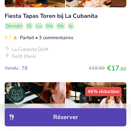
Fiesta Tapas Toren bij La Cubanita
Demain
Di
Lu
Ma
Me
Je
9.7
Parfait
• 3 commentaires
La Cubanita Delft
Delft (0km)
€17
Vendu : 78
€19
,50
,50
46% réduction
Réserver
Découvrir
Hôtels
Restaurants
Réservations
Menu