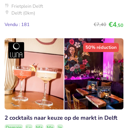
Frietplein Delft
Delft (0km)
€4
Vendu : 181
€7
,40
,50
50% réduction
2 cocktails naar keuze op de markt in Delft
Demain
Lu
Ma
Me
Je