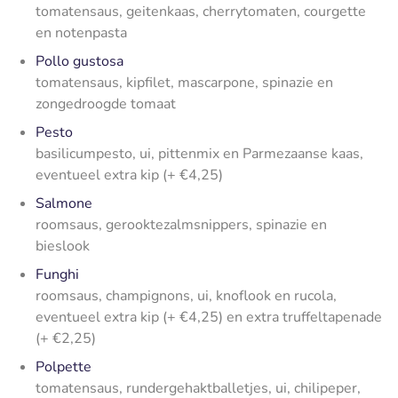
tomatensaus, geitenkaas, cherrytomaten, courgette
en notenpasta
Pollo gustosa
tomatensaus, kipfilet, mascarpone, spinazie en
zongedroogde tomaat
Pesto
basilicumpesto, ui, pittenmix en Parmezaanse kaas,
eventueel extra kip (+ €4,25)
Salmone
roomsaus, gerooktezalmsnippers, spinazie en
bieslook
Funghi
roomsaus, champignons, ui, knoflook en rucola,
eventueel extra kip (+ €4,25) en extra truffeltapenade
(+ €2,25)
Polpette
tomatensaus, rundergehaktballetjes, ui, chilipeper,