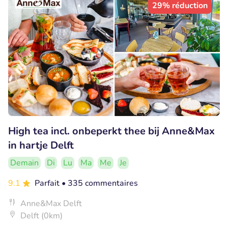
29% réduction
High tea incl. onbeperkt thee bij Anne&Max
in hartje Delft
Demain
Di
Lu
Ma
Me
Je
9.1
Parfait
• 335 commentaires
Anne&Max Delft
Delft (0km)