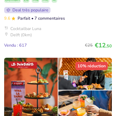
Deal très populaire
9.6
Parfait
• 7 commentaires
Cocktailbar Luna
Delft (0km)
€12
Vendu : 617
€25
,50
10% réduction