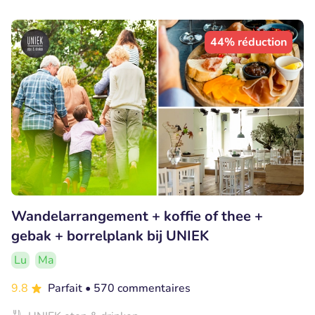
44% réduction
Wandelarrangement + koffie of thee +
gebak + borrelplank bij UNIEK
Lu
Ma
9.8
Parfait
• 570 commentaires