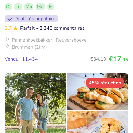
Di
Lu
Ma
Me
Je
Deal très populaire
9.7
Parfait
• 2.245 commentaires
Pannenkoekbakkerij Reuvershoeve
Brummen (2km)
€17
Vendu : 11.434
€34
,10
,95
45% réduction