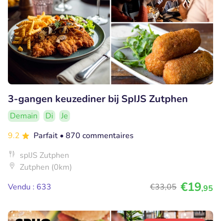
3-gangen keuzediner bij SpIJS Zutphen
Demain
Di
Je
9.2
Parfait
• 870 commentaires
spIJS Zutphen
Zutphen (0km)
€19
Vendu : 633
€33
,05
,95