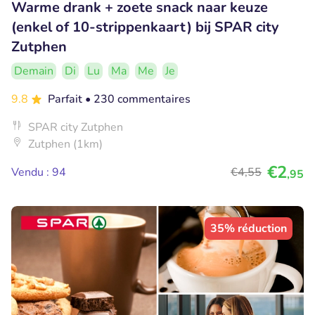
Warme drank + zoete snack naar keuze
(enkel of 10-strippenkaart) bij SPAR city
Zutphen
Demain
Di
Lu
Ma
Me
Je
9.8
Parfait
• 230 commentaires
SPAR city Zutphen
Zutphen (1km)
€2
Vendu : 94
€4
,55
,95
35% réduction