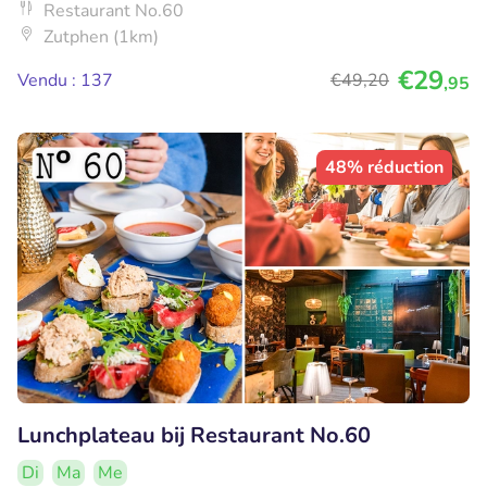
Restaurant No.60
Zutphen (1km)
€29
Vendu : 137
€49
,20
,95
48% réduction
Lunchplateau bij Restaurant No.60
Di
Ma
Me