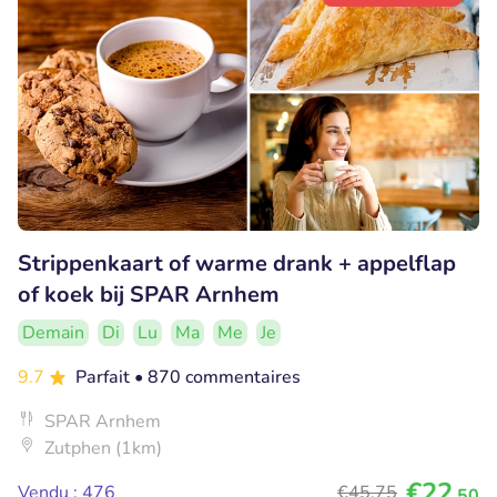
Strippenkaart of warme drank + appelflap
of koek bij SPAR Arnhem
Demain
Di
Lu
Ma
Me
Je
9.7
Parfait
• 870 commentaires
SPAR Arnhem
Zutphen (1km)
€22
Vendu : 476
€45
,75
,50