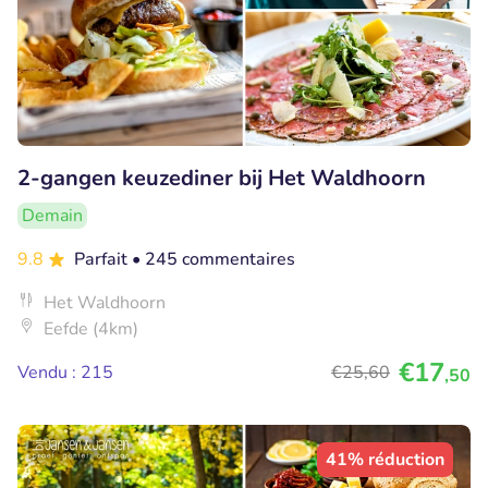
2-gangen keuzediner bij Het Waldhoorn
Demain
9.8
Parfait
• 245 commentaires
Het Waldhoorn
Eefde (4km)
€17
Vendu : 215
€25
,60
,50
41% réduction