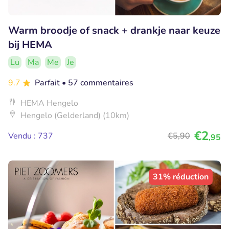
Warm broodje of snack + drankje naar keuze
bij HEMA
Lu
Ma
Me
Je
9.7
Parfait
• 57 commentaires
HEMA Hengelo
Hengelo (Gelderland) (10km)
€2
Vendu : 737
€5
,90
,95
31% réduction