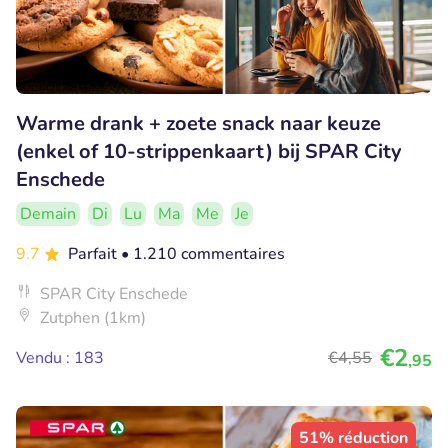
Warme drank + zoete snack naar keuze
(enkel of 10-strippenkaart) bij SPAR City
Enschede
Demain
Di
Lu
Ma
Me
Je
9.7
Parfait
• 1.210 commentaires
SPAR City Enschede
Zutphen (1km)
€2
Vendu : 183
€4
,55
,95
51% réduction