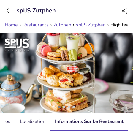
+31208089263
spIJS Zutphen
Disponible jusqu'à 23:00 heures
Home
Restaurants
Zutphen
spIJS Zutphen
High tea (
hotos
Localisation
Informations Sur Le Restaurant