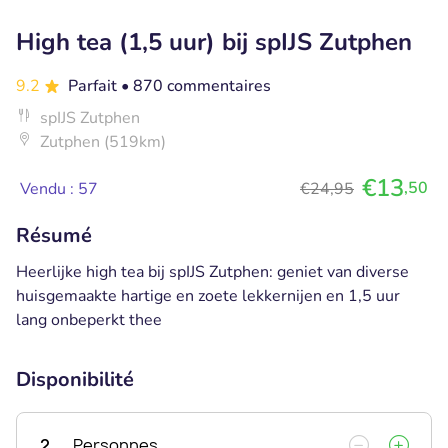
High tea (1,5 uur) bij spIJS Zutphen
9.2
Parfait
• 870 commentaires
spIJS Zutphen
Zutphen (519km)
€13
,50
Vendu : 57
€24,95
Résumé
Heerlijke high tea bij spIJS Zutphen: geniet van diverse
huisgemaakte hartige en zoete lekkernijen en 1,5 uur
lang onbeperkt thee
Disponibilité
2
Personnes