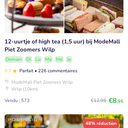
12-uurtje of high tea (1,5 uur) bij ModeMall
Piet Zoomers Wilp
Demain
Di
Lu
Ma
Me
Je
9.7
Parfait
• 226 commentaires
ModeMall Piet Zoomers Wilp
Wilp (10km)
€8
Vendu : 573
€12
,95
,95
48% réduction