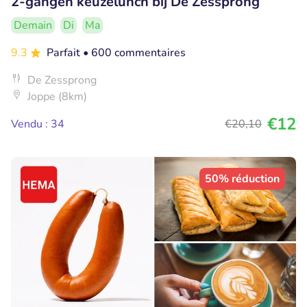
2-gangen keuzelunch bij De Zessprong
Demain
Di
Ma
9.3
Parfait
• 600 commentaires
De Zessprong
Joppe (8km)
€12
Vendu : 34
€20
,10
50% réduction