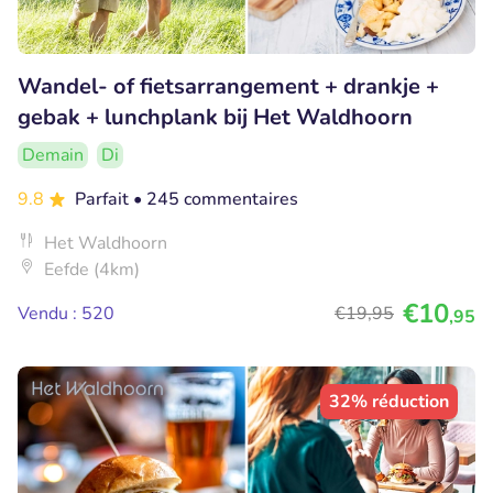
Wandel- of fietsarrangement + drankje +
gebak + lunchplank bij Het Waldhoorn
Demain
Di
9.8
Parfait
• 245 commentaires
Het Waldhoorn
Eefde (4km)
€10
Vendu : 520
€19
,95
,95
32% réduction