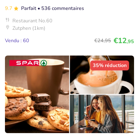
9.7
Parfait
• 536 commentaires
Restaurant No.60
Zutphen (1km)
€12
Vendu : 60
€24
,95
,95
35% réduction