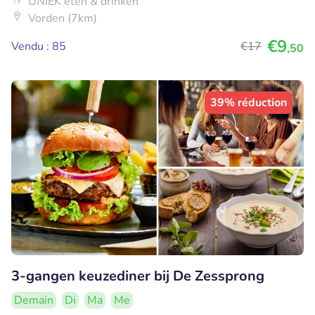
UNIEK eten & drinken
Vorden (7km)
€9
Vendu : 85
€17
,50
39% réduction
3-gangen keuzediner bij De Zessprong
Demain
Di
Ma
Me