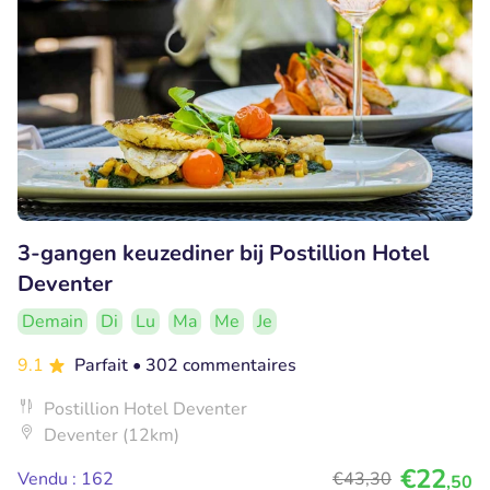
3-gangen keuzediner bij Postillion Hotel
Deventer
Demain
Di
Lu
Ma
Me
Je
9.1
Parfait
• 302 commentaires
Postillion Hotel Deventer
Deventer (12km)
€22
Vendu : 162
€43
,30
,50