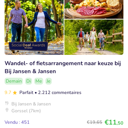
Wandel- of fietsarrangement naar keuze bij
Bij Jansen & Jansen
Demain
Di
Me
Je
9.7
Parfait
• 2.212 commentaires
Bij Jansen & Jansen
Gorssel (7km)
€11
Vendu : 451
€19
,65
,50