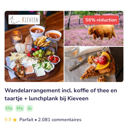
56% réduction
Wandelarrangement incl. koffie of thee en
taartje + lunchplank bij Kieveen
Ma
Me
Je
9.9
Parfait
• 2.081 commentaires