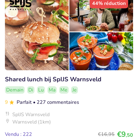
44% réduction
Shared lunch bij SpIJS Warnsveld
Demain
Di
Lu
Ma
Me
Je
9
Parfait
• 227 commentaires
SpIJS Warnsveld
Warnsveld (1km)
€9
Vendu : 222
€16
,95
,50