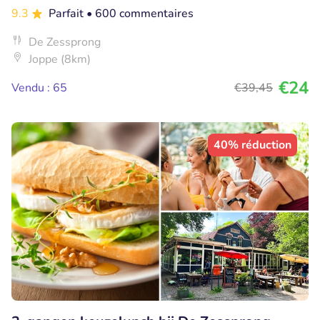
9.3
Parfait
• 600 commentaires
De Zessprong
Joppe (8km)
€24
Vendu : 65
€39
,45
40% réduction