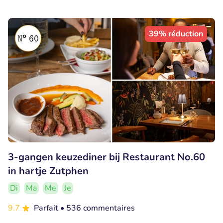
39% réduction
3-gangen keuzediner bij Restaurant No.60
in hartje Zutphen
Di
Ma
Me
Je
9.7
Parfait
• 536 commentaires