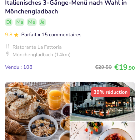
Italienisches 3-Gänge-Menü nach Wahl in
Mönchengladbach
Di
Ma
Me
Je
9.8
Parfait
• 15 commentaires
Ristorante La Fattoria
Mönchengladbach (14km)
€19
Vendu : 108
€29
,80
,90
39% réduction