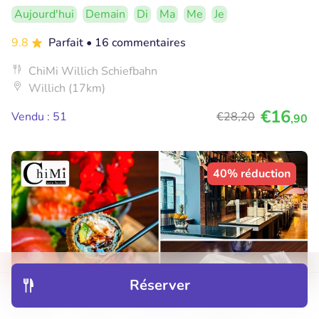
Aujourd'hui
Demain
Di
Ma
Me
Je
9.8
Parfait
• 16 commentaires
ChiMi Willich Schiefbahn
Willich (17km)
€16
Vendu : 51
€28
,20
,90
40% réduction
Réserver
Découvrir
Hôtels
Restaurants
Réservations
Menu