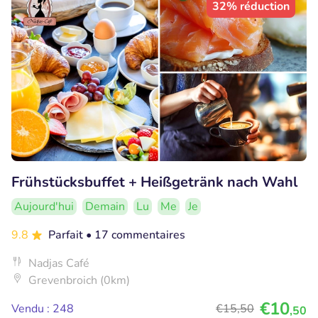
32% réduction
Frühstücksbuffet + Heißgetränk nach Wahl
Aujourd'hui
Demain
Lu
Me
Je
9.8
Parfait
• 17 commentaires
Nadjas Café
Grevenbroich (0km)
€10
Vendu : 248
€15
,50
,50