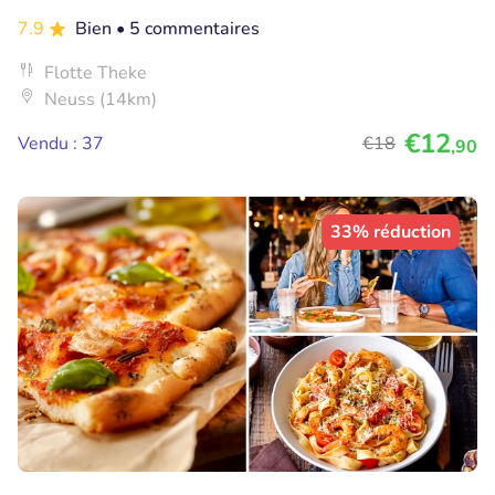
7.9
Bien
• 5 commentaires
Flotte Theke
Neuss (14km)
€12
Vendu : 37
€18
,90
33% réduction