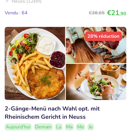
Neuss (12km)
€21
Vendu : 64
€38
,65
,90
28% réduction
2-Gänge-Menü nach Wahl opt. mit
Rheinischem Gericht in Neuss
Aujourd'hui
Demain
Lu
Ma
Me
Je