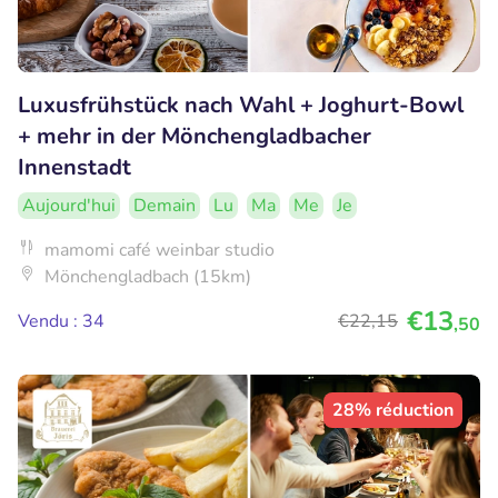
Luxusfrühstück nach Wahl + Joghurt-Bowl
+ mehr in der Mönchengladbacher
Innenstadt
Aujourd'hui
Demain
Lu
Ma
Me
Je
mamomi café weinbar studio
Mönchengladbach (15km)
€13
Vendu : 34
€22
,15
,50
28% réduction