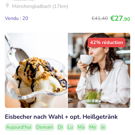
Mönchengladbach (17km)
€27
Vendu : 20
€41
,40
,90
42% réduction
Eisbecher nach Wahl + opt. Heißgetränk
Aujourd'hui
Demain
Di
Lu
Ma
Me
Je