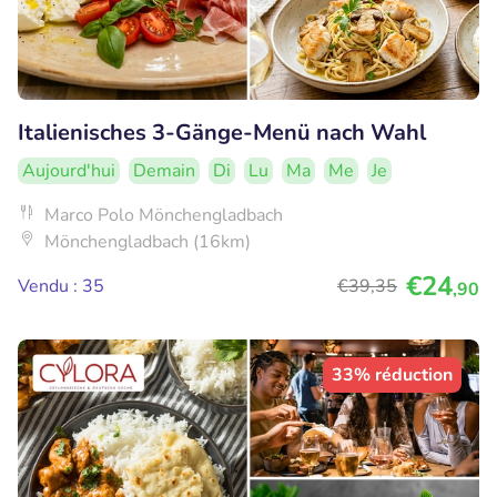
Italienisches 3-Gänge-Menü nach Wahl
Aujourd'hui
Demain
Di
Lu
Ma
Me
Je
Marco Polo Mönchengladbach
Mönchengladbach (16km)
€24
Vendu : 35
€39
,35
,90
33% réduction