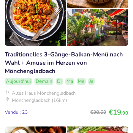
Traditionelles 3-Gänge-Balkan-Menü nach
Wahl + Amuse im Herzen von
Mönchengladbach
Aujourd'hui
Demain
Di
Ma
Me
Je
Altes Haus Mönchengladbach
Mönchengladbach (16km)
€19
Vendu : 23
€38
,50
,90