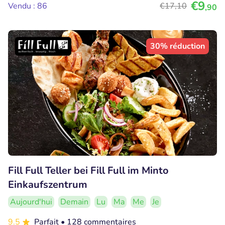
€9
Vendu : 86
€17
,10
,90
30% réduction
Fill Full Teller bei Fill Full im Minto
Einkaufszentrum
Aujourd'hui
Demain
Lu
Ma
Me
Je
9.5
Parfait
• 128 commentaires