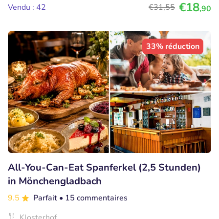
€18
Vendu : 42
€31
,55
,90
33% réduction
All-You-Can-Eat Spanferkel (2,5 Stunden)
in Mönchengladbach
9.5
Parfait
• 15 commentaires
Klosterhof