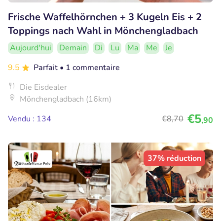
Frische Waffelhörnchen + 3 Kugeln Eis + 2
Toppings nach Wahl in Mönchengladbach
Aujourd'hui
Demain
Di
Lu
Ma
Me
Je
9.5
Parfait
• 1 commentaire
Die Eisdealer
Mönchengladbach (16km)
€5
Vendu : 134
€8
,70
,90
37% réduction