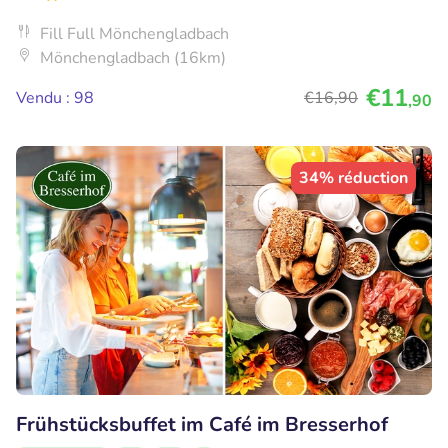
Fill Full Mönchengladbach
Mönchengladbach (16km)
€11
Vendu : 98
€16
,90
,90
34% réduction
Frühstücksbuffet im Café im Bresserhof