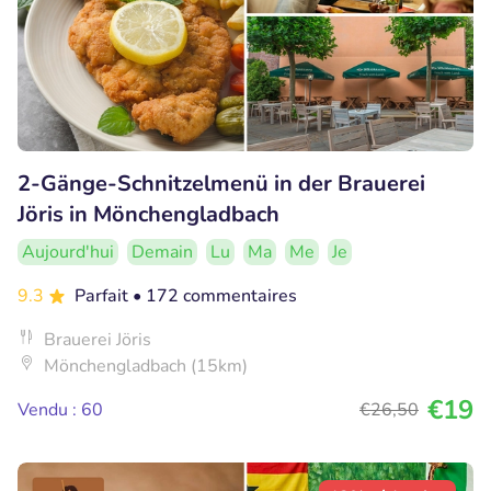
2-Gänge-Schnitzelmenü in der Brauerei
Jöris in Mönchengladbach
Aujourd'hui
Demain
Lu
Ma
Me
Je
9.3
Parfait
• 172 commentaires
Brauerei Jöris
Mönchengladbach (15km)
€19
Vendu : 60
€26
,50