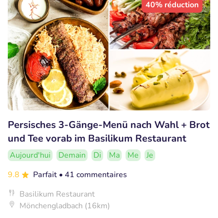
40% réduction
Persisches 3-Gänge-Menü nach Wahl + Brot
und Tee vorab im Basilikum Restaurant
Aujourd'hui
Demain
Di
Ma
Me
Je
9.8
Parfait
• 41 commentaires
Basilikum Restaurant
Mönchengladbach (16km)