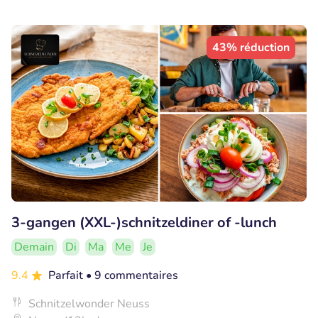
43% réduction
3-gangen (XXL-)schnitzeldiner of -lunch
Demain
Di
Ma
Me
Je
9.4
Parfait
• 9 commentaires
Schnitzelwonder Neuss