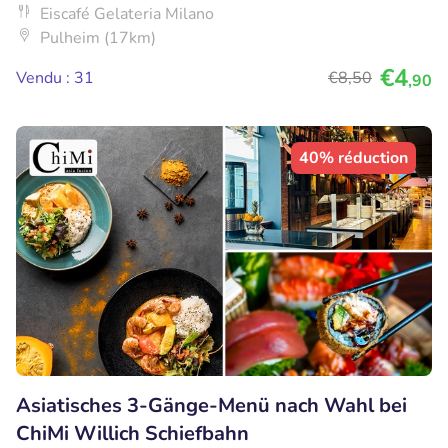
Eiscafé Gelateria Milano
Pulheim (17km)
€4
Vendu : 31
€8
,50
,90
40% réduction
Asiatisches 3-Gänge-Menü nach Wahl bei
ChiMi Willich Schiefbahn