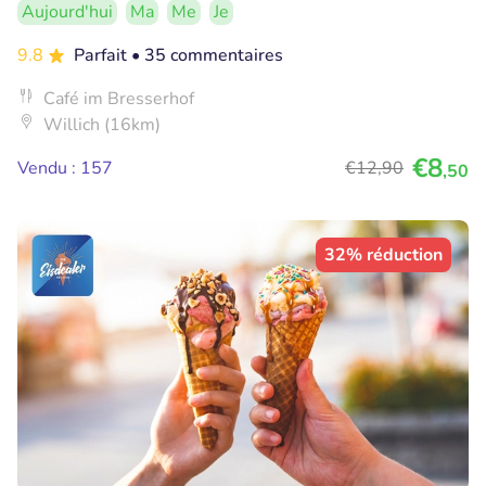
Aujourd'hui
Ma
Me
Je
9.8
Parfait
• 35 commentaires
Café im Bresserhof
Willich (16km)
€8
Vendu : 157
€12
,90
,50
32% réduction