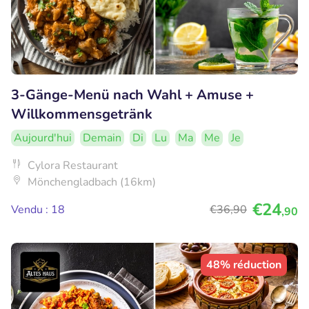
3-Gänge-Menü nach Wahl + Amuse +
Willkommensgetränk
Aujourd'hui
Demain
Di
Lu
Ma
Me
Je
Cylora Restaurant
Mönchengladbach (16km)
€24
Vendu : 18
€36
,90
,90
48% réduction