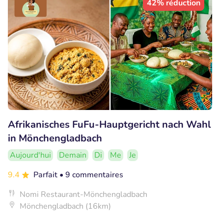
42% réduction
Afrikanisches FuFu-Hauptgericht nach Wahl
in Mönchengladbach
Aujourd'hui
Demain
Di
Me
Je
9.4
Parfait
• 9 commentaires
Nomi Restaurant-Mönchengladbach
Mönchengladbach (16km)