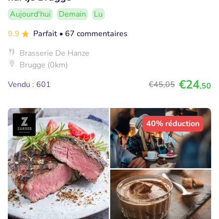
Aujourd'hui
Demain
Lu
9.9
Parfait
• 67 commentaires
Brasserie De Hanze
Brugge (0km)
€24
Vendu : 601
€45
,05
,50
40% réduction