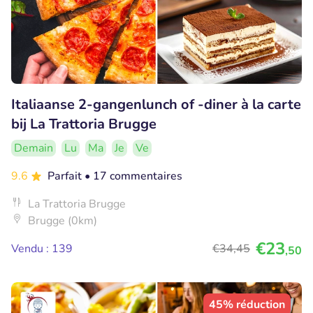
Italiaanse 2-gangenlunch of -diner à la carte
bij La Trattoria Brugge
Demain
Lu
Ma
Je
Ve
9.6
Parfait
• 17 commentaires
La Trattoria Brugge
Brugge (0km)
€23
Vendu : 139
€34
,45
,50
45% réduction