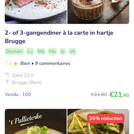
2- of 3-gangendiner à la carte in hartje
Brugge
Demain
Lu
Ma
Me
Je
Ve
7.8
Bien
• 9 commentaires
Zand 23 II
Brugge (0km)
€21
Vendu : 100
€33
,80
,90
35% réduction