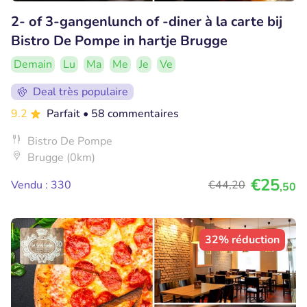
2- of 3-gangenlunch of -diner à la carte bij
Bistro De Pompe in hartje Brugge
Demain
Lu
Ma
Me
Je
Ve
Deal très populaire
9.2
Parfait
• 58 commentaires
Bistro De Pompe
Brugge (0km)
€25
Vendu : 330
€44
,20
,50
32% réduction