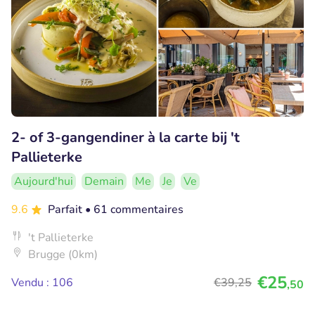
2- of 3-gangendiner à la carte bij 't
Pallieterke
Aujourd'hui
Demain
Me
Je
Ve
9.6
Parfait
• 61 commentaires
't Pallieterke
Brugge (0km)
€25
Vendu : 106
€39
,25
,50