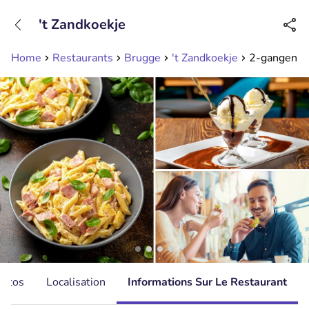
+31208089263
't Zandkoekje
Disponible jusqu'à 23:00 heures
Home
Restaurants
Brugge
't Zandkoekje
2-gangen ke
hotos
Localisation
Informations Sur Le Restaurant