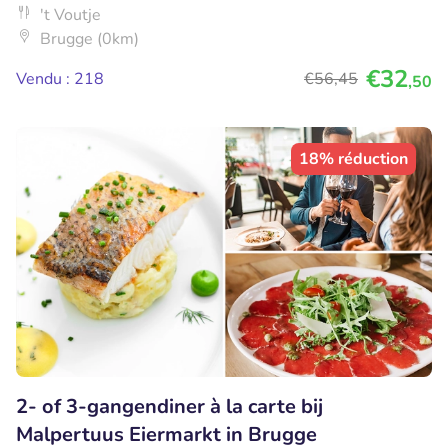
't Voutje
Brugge (0km)
€32
Vendu : 218
€56
,45
,50
18% réduction
2- of 3-gangendiner à la carte bij
Malpertuus Eiermarkt in Brugge