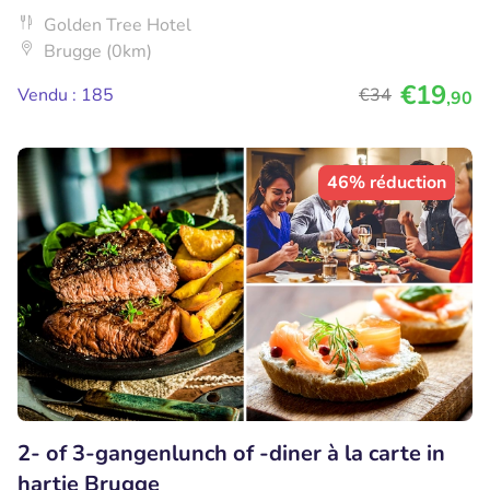
Golden Tree Hotel
Brugge (0km)
€19
Vendu : 185
€34
,90
46% réduction
2- of 3-gangenlunch of -diner à la carte in
hartje Brugge