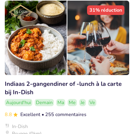
31% réduction
Indiaas 2-gangendiner of -lunch à la carte
bij In-Dish
Aujourd'hui
Demain
Ma
Me
Je
Ve
8.8
Excellent
• 255 commentaires
In-Dish
Brugge (0km)