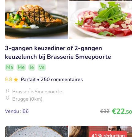
3-gangen keuzediner of 2-gangen
keuzelunch bij Brasserie Smeepoorte
Ma
Me
Je
Ve
9.8
Parfait
• 250 commentaires
Brasserie Smeepoorte
Brugge (0km)
€22
Vendu : 86
€32
,50
41% réduction