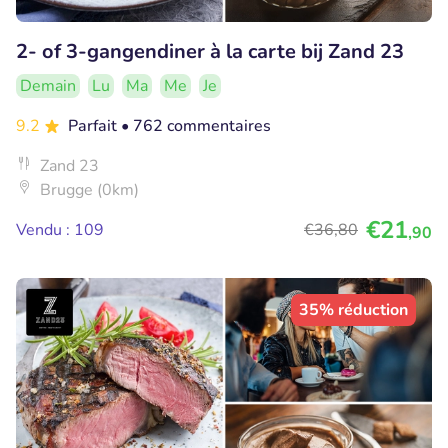
2- of 3-gangendiner à la carte bij Zand 23
Demain
Lu
Ma
Me
Je
9.2
Parfait
• 762 commentaires
Zand 23
Brugge (0km)
€21
Vendu : 109
€36
,80
,90
35% réduction