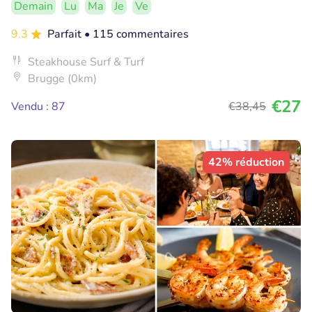
Demain
Lu
Ma
Je
Ve
9.3
Parfait
• 115 commentaires
Steakhouse Surf & Turf
Brugge (0km)
€27
Vendu : 87
€38
,45
42% réduction