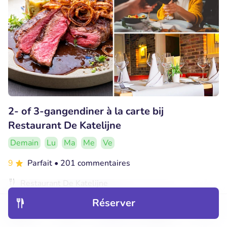
2- of 3-gangendiner à la carte bij
Restaurant De Katelijne
Demain
Lu
Ma
Me
Ve
9
Parfait
• 201 commentaires
Restaurant De Katelijne
Brugge (0km)
Réserver
€22
Vendu : 65
€42
Découvrir
Hôtels
Restaurants
Réservations
Menu
,90