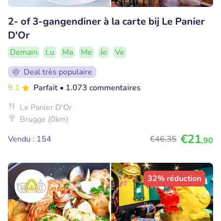
2- of 3-gangendiner à la carte bij Le Panier
D'Or
Demain
Lu
Ma
Me
Je
Ve
Deal très populaire
9.1
Parfait
• 1.073 commentaires
Le Panier D'Or
Brugge (0km)
€21
Vendu : 154
€46
,35
,90
32% réduction