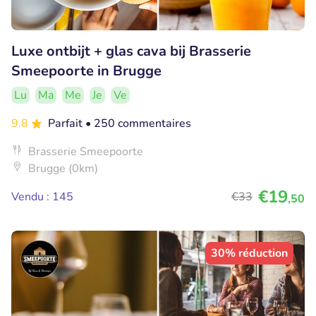
Luxe ontbijt + glas cava bij Brasserie
Smeepoorte in Brugge
Lu
Ma
Me
Je
Ve
9.8
Parfait
• 250 commentaires
Brasserie Smeepoorte
Brugge (0km)
€19
Vendu : 145
€33
,50
30% réduction