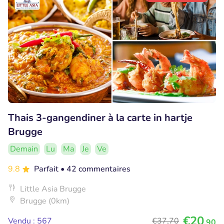
Thais 3-gangendiner à la carte in hartje
Brugge
Demain
Lu
Ma
Je
Ve
9.8
Parfait
• 42 commentaires
Little Asia Brugge
Brugge (0km)
€20
Vendu : 567
€37
,70
,90