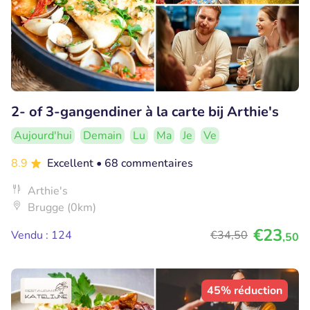
2- of 3-gangendiner à la carte bij Arthie's
Aujourd'hui
Demain
Lu
Ma
Je
Ve
8.9
Excellent
• 68 commentaires
Arthie's
Brugge (0km)
€23
Vendu : 124
€34
,50
,50
45% réduction