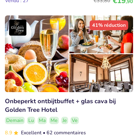
€19
Vendu : 27
€33
,80
,90
41% réduction
Onbeperkt ontbijtbuffet + glas cava bij
Golden Tree Hotel
Demain
Lu
Ma
Me
Je
Ve
8.9
Excellent
• 62 commentaires