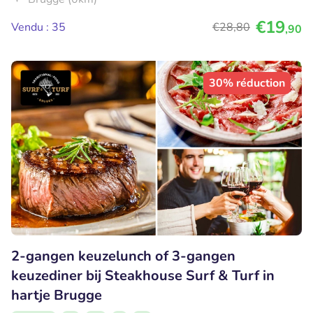
€19
Vendu : 35
€28
,80
,90
30% réduction
2-gangen keuzelunch of 3-gangen
keuzediner bij Steakhouse Surf & Turf in
hartje Brugge