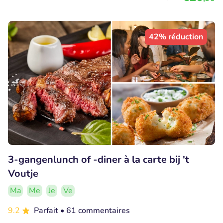
42% réduction
3-gangenlunch of -diner à la carte bij 't
Voutje
Ma
Me
Je
Ve
9.2
Parfait
• 61 commentaires