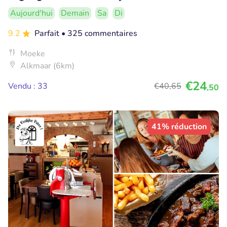
Aujourd'hui
Demain
Sa
Di
9.2
Parfait
• 325 commentaires
Moeke
Alkmaar (6km)
€24
Vendu : 33
€40
,65
,50
41% réduction