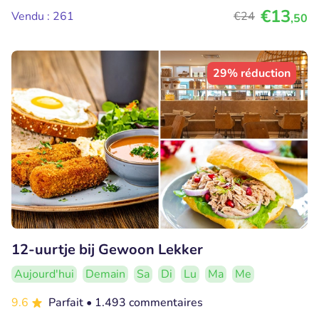
€13
Vendu : 261
€24
,50
29% réduction
12-uurtje bij Gewoon Lekker
Aujourd'hui
Demain
Sa
Di
Lu
Ma
Me
9.6
Parfait
• 1.493 commentaires