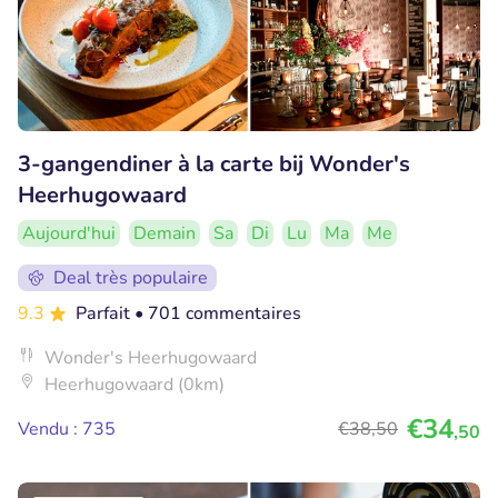
3-gangendiner à la carte bij Wonder's
Heerhugowaard
Aujourd'hui
Demain
Sa
Di
Lu
Ma
Me
Deal très populaire
9.3
Parfait
• 701 commentaires
Wonder's Heerhugowaard
Heerhugowaard (0km)
€34
Vendu : 735
€38
,50
,50