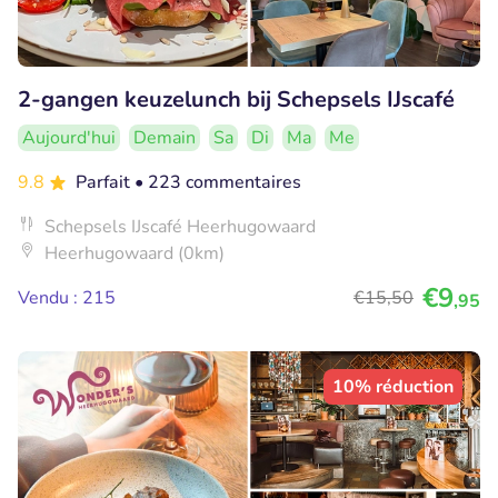
2-gangen keuzelunch bij Schepsels IJscafé
Aujourd'hui
Demain
Sa
Di
Ma
Me
9.8
Parfait
• 223 commentaires
Schepsels IJscafé Heerhugowaard
Heerhugowaard (0km)
€9
Vendu : 215
€15
,50
,95
10% réduction