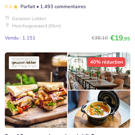
9.6
Parfait
• 1.493 commentaires
Gewoon Lekker
Heerhugowaard (0km)
€19
Vendu : 1.151
€38
,10
,95
40% réduction