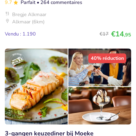
9.7
Parfait
• 264 commentaires
Bregje Alkmaar
Alkmaar (6km)
€14
Vendu : 1.190
€17
,95
40% réduction
3-gangen keuzediner bij Moeke