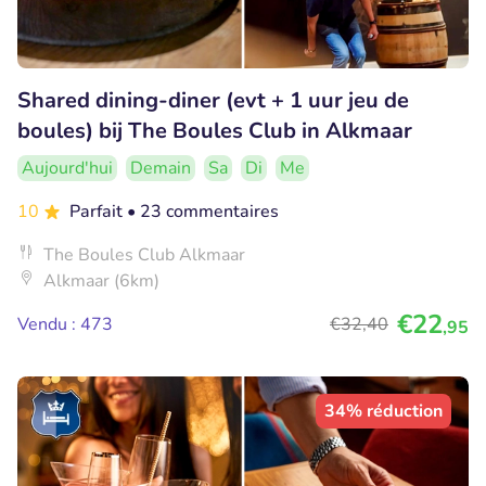
Shared dining-diner (evt + 1 uur jeu de
boules) bij The Boules Club in Alkmaar
Aujourd'hui
Demain
Sa
Di
Me
10
Parfait
• 23 commentaires
The Boules Club Alkmaar
Alkmaar (6km)
€22
Vendu : 473
€32
,40
,95
34% réduction