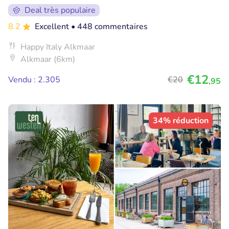
Deal très populaire
8.2
Excellent
• 448 commentaires
Happy Italy Alkmaar
Alkmaar (6km)
€12
Vendu : 2.305
€20
,95
34% réduction