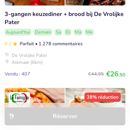
3-gangen keuzediner + brood bij De Vrolijke
Pater
Aujourd'hui
Demain
Sa
Di
Ma
Me
9.2
Parfait
• 1.278 commentaires
De Vrolijke Pater
Alkmaar (6km)
€26
Vendu : 407
€44
,95
,50
28% réduction
Réserver
Découvrir
Hôtels
Restaurants
Réservations
Menu