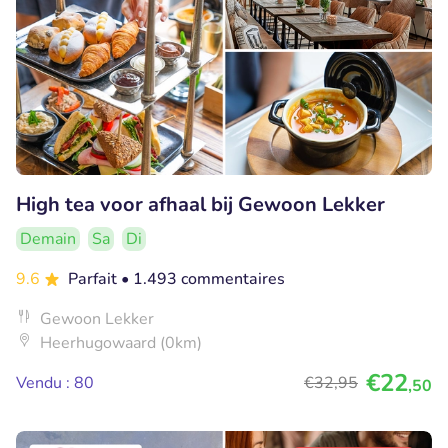
High tea voor afhaal bij Gewoon Lekker
Demain
Sa
Di
9.6
Parfait
• 1.493 commentaires
Gewoon Lekker
Heerhugowaard (0km)
€22
Vendu : 80
€32
,95
,50