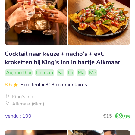
Cocktail naar keuze + nacho's + evt.
kroketten bij King's Inn in hartje Alkmaar
Aujourd'hui
Demain
Sa
Di
Ma
Me
8.6
Excellent
• 313 commentaires
King's Inn
Alkmaar (6km)
€9
Vendu : 100
€15
,95