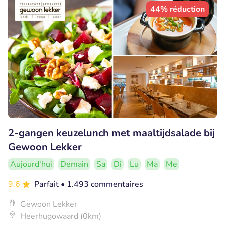
44% réduction
2-gangen keuzelunch met maaltijdsalade bij
Gewoon Lekker
Aujourd'hui
Demain
Sa
Di
Lu
Ma
Me
9.6
Parfait
• 1.493 commentaires
Gewoon Lekker
Heerhugowaard (0km)