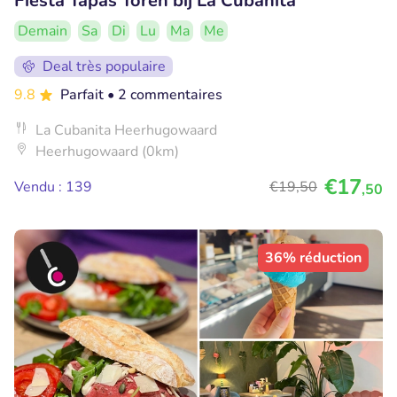
Fiesta Tapas Toren bij La Cubanita
Demain
Sa
Di
Lu
Ma
Me
Deal très populaire
9.8
Parfait
• 2 commentaires
La Cubanita Heerhugowaard
Heerhugowaard (0km)
€17
Vendu : 139
€19
,50
,50
36% réduction