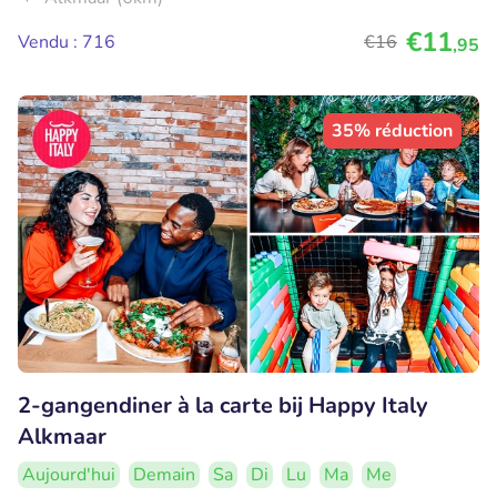
€11
Vendu : 716
€16
,95
35% réduction
2-gangendiner à la carte bij Happy Italy
Alkmaar
Aujourd'hui
Demain
Sa
Di
Lu
Ma
Me