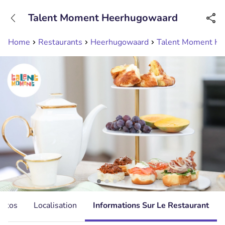
+31208089263
Talent Moment Heerhugowaard
Disponible jusqu'à 23:00 heures
Home
Restaurants
Heerhugowaard
Talent Moment H
hotos
Localisation
Informations Sur Le Restaurant