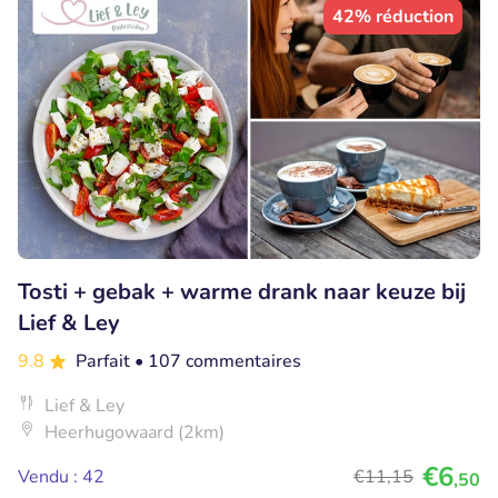
42% réduction
Tosti + gebak + warme drank naar keuze bij
Lief & Ley
9.8
Parfait
• 107 commentaires
Lief & Ley
Heerhugowaard (2km)
€6
Vendu : 42
€11
,15
,50