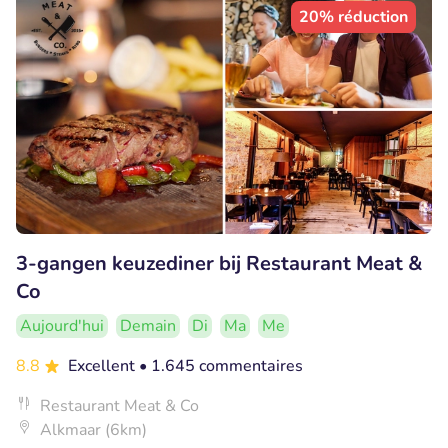
20% réduction
3-gangen keuzediner bij Restaurant Meat &
Co
Aujourd'hui
Demain
Di
Ma
Me
8.8
Excellent
• 1.645 commentaires
Restaurant Meat & Co
Alkmaar (6km)