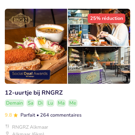
25% réduction
12-uurtje bij RNGRZ
Demain
Sa
Di
Lu
Ma
Me
9.8
Parfait
• 264 commentaires
RNGRZ Alkmaar
Alkmaar (6km)