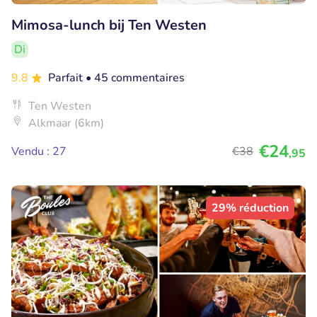
Mimosa-lunch bij Ten Westen
Di
9.8
Parfait
• 45 commentaires
Ten Westen
Alkmaar (6km)
€24
Vendu : 27
€38
,95
29% réduction