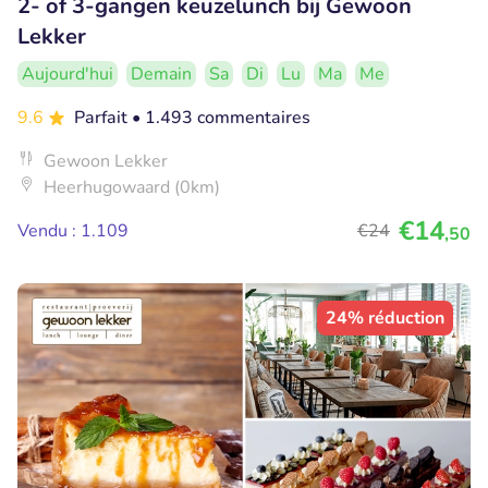
2- of 3-gangen keuzelunch bij Gewoon
Lekker
Aujourd'hui
Demain
Sa
Di
Lu
Ma
Me
9.6
Parfait
• 1.493 commentaires
Gewoon Lekker
Heerhugowaard (0km)
€14
Vendu : 1.109
€24
,50
24% réduction