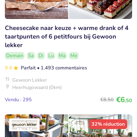
Cheesecake naar keuze + warme drank of 4
taartpunten of 6 petitfours bij Gewoon
lekker
Demain
Sa
Di
Lu
Ma
Me
9.6
Parfait
• 1.493 commentaires
Gewoon Lekker
Heerhugowaard (0km)
€6
Vendu : 295
€8
,50
,50
32% réduction