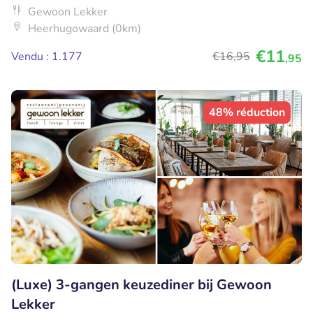
Gewoon Lekker
Heerhugowaard (0km)
€11
Vendu : 1.177
€16
,95
,95
48% réduction
(Luxe) 3-gangen keuzediner bij Gewoon
Lekker