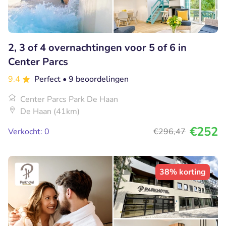
2, 3 of 4 overnachtingen voor 5 of 6 in
Center Parcs
9.4
Perfect
• 9 beoordelingen
Center Parcs Park De Haan
De Haan (41km)
€252
Verkocht: 0
€296
,47
38% korting