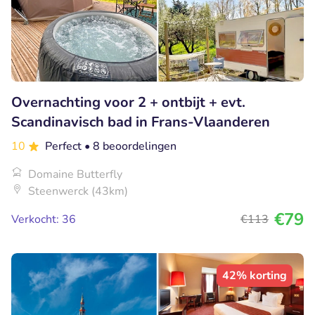
Overnachting voor 2 + ontbijt + evt.
Scandinavisch bad in Frans-Vlaanderen
10
Perfect
• 8 beoordelingen
Domaine Butterfly
Steenwerck (43km)
€79
Verkocht: 36
€113
42% korting