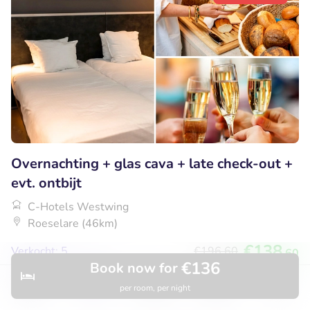
Overnachting + glas cava + late check-out +
evt. ontbijt
C-Hotels Westwing
Roeselare (46km)
€138
Verkocht: 5
€196
,60
,60
€136
Book now for
per room, per night
Discover
Hotels
Restaurants
Bookings
Menu
43% korting