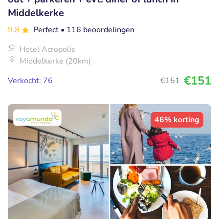
Middelkerke
9.8
Perfect
• 116 beoordelingen
Hotel Acropolis
Middelkerke (20km)
€151
Verkocht: 76
€151
46% korting