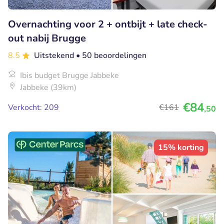
Overnachting voor 2 + ontbijt + late check-
out nabij Brugge
8.5
Uitstekend
• 50 beoordelingen
Ibis budget Brugge Jabbeke
Jabbeke (39km)
€84
Verkocht: 209
€161
,50
15% korting