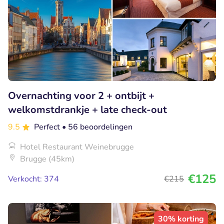
Overnachting voor 2 + ontbijt +
welkomstdrankje + late check-out
9.5
Perfect
• 56 beoordelingen
Hotel Restaurant Weinebrugge
Brugge (45km)
€125
Verkocht: 374
€215
30% korting