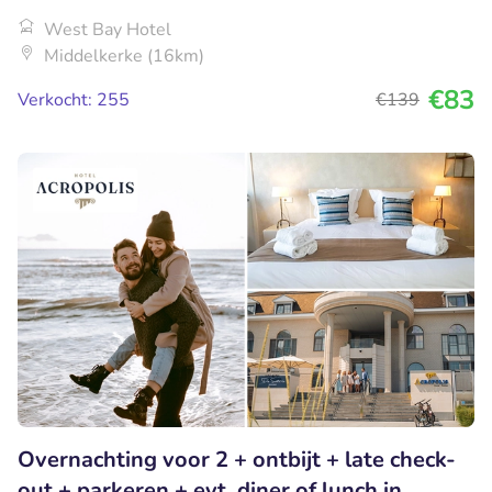
West Bay Hotel
Middelkerke (16km)
€83
Verkocht: 255
€139
Overnachting voor 2 + ontbijt + late check-
out + parkeren + evt. diner of lunch in