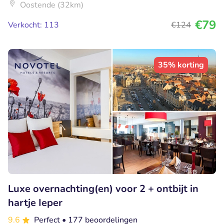
Oostende (32km)
€79
Verkocht: 113
€124
35% korting
Luxe overnachting(en) voor 2 + ontbijt in
hartje Ieper
9.6
Perfect
• 177 beoordelingen