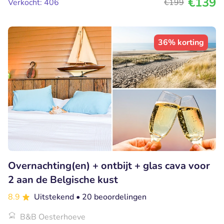
€139
Verkocht: 406
€199
36% korting
Overnachting(en) + ontbijt + glas cava voor
2 aan de Belgische kust
8.9
Uitstekend
• 20 beoordelingen
B&B Oesterhoeve