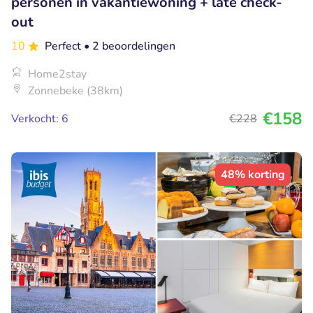
personen in vakantiewoning + late check-
out
10
Perfect
• 2 beoordelingen
Home2stay
Zonnebeke (38km)
€158
Verkocht: 6
€228
48% korting