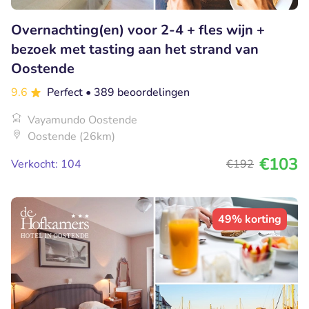
Overnachting(en) voor 2-4 + fles wijn +
bezoek met tasting aan het strand van
Oostende
9.6
Perfect
• 389 beoordelingen
Vayamundo Oostende
Oostende (26km)
€103
Verkocht: 104
€192
49% korting