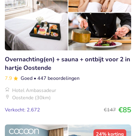
Overnachting(en) + sauna + ontbijt voor 2 in
hartje Oostende
7.9
Goed
• 447 beoordelingen
Hotel Ambassadeur
Oostende (30km)
€85
Verkocht: 2.672
€147
24% korting