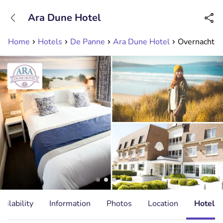
+31208089263
Ara Dune Hotel
Available until 23:00
Home
Hotels
De Panne
Ara Dune Hotel
Overnachting
ailability
Information
Photos
Location
Hotel I