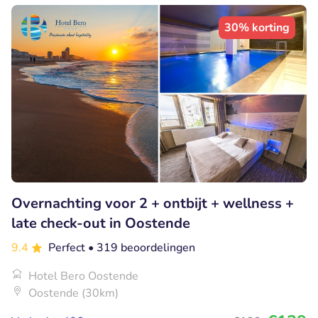
30% korting
Overnachting voor 2 + ontbijt + wellness +
late check-out in Oostende
9.4
Perfect
• 319 beoordelingen
Hotel Bero Oostende
Oostende (30km)