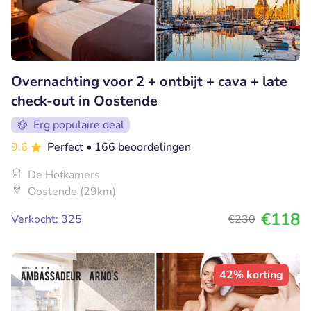
Overnachting voor 2 + ontbijt + cava + late
check-out in Oostende
Erg populaire deal
9.6
Perfect
• 166 beoordelingen
De Hofkamers
Oostende (29km)
€118
Verkocht: 325
€230
42% korting