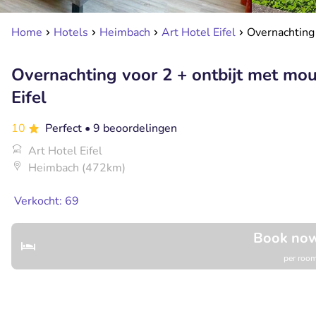
Home
Hotels
Heimbach
Art Hotel Eifel
Overnachting 
Overnachting voor 2 + ontbijt met mou
Eifel
10
Perfect
• 9 beoordelingen
Art Hotel Eifel
Heimbach (472km)
Verkocht: 69
Book now
per room