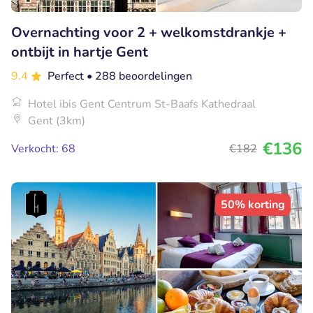
Overnachting voor 2 + welkomstdrankje +
ontbijt in hartje Gent
9.4
Perfect
• 288 beoordelingen
Hotel ibis Gent Centrum St-Baafs Kathedraal
Gent (3km)
€136
Verkocht: 68
€182
50% korting