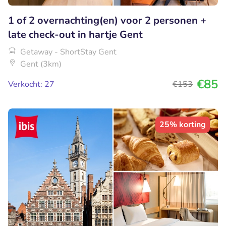
1 of 2 overnachting(en) voor 2 personen +
late check-out in hartje Gent
Getaway - ShortStay Gent
Gent (3km)
€85
Verkocht: 27
€153
25% korting