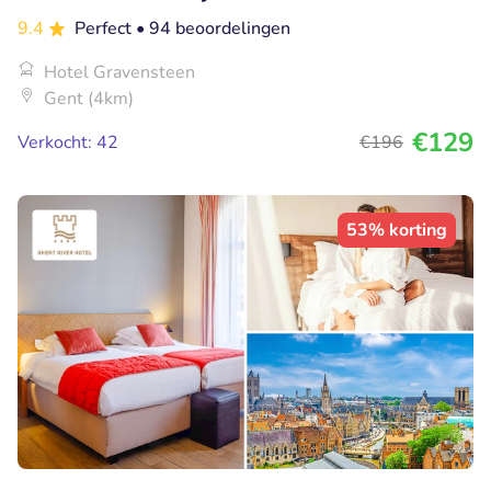
9.4
Perfect
• 94 beoordelingen
Hotel Gravensteen
Gent (4km)
€129
Verkocht: 42
€196
53% korting