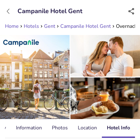
+31208089263
Campanile Hotel Gent
Available until 23:00
Home
Hotels
Gent
Campanile Hotel Gent
Overnachti
ity
Information
Photos
Location
Hotel Info