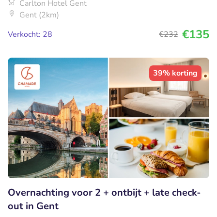
Carlton Hotel Gent
Gent (2km)
€135
Verkocht: 28
€232
39% korting
Overnachting voor 2 + ontbijt + late check-
out in Gent