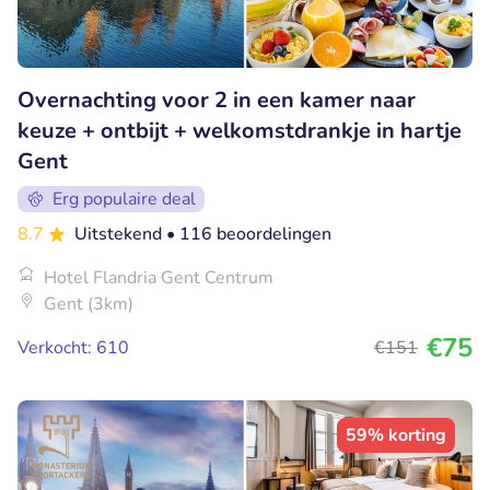
Overnachting voor 2 in een kamer naar
keuze + ontbijt + welkomstdrankje in hartje
Gent
Erg populaire deal
8.7
Uitstekend
• 116 beoordelingen
Hotel Flandria Gent Centrum
Gent (3km)
€75
Verkocht: 610
€151
59% korting