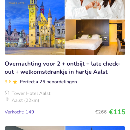
Overnachting voor 2 + ontbijt + late check-
out + welkomstdrankje in hartje Aalst
9.6
Perfect
• 26 beoordelingen
Tower Hotel Aalst
Aalst (22km)
€115
Verkocht: 149
€266