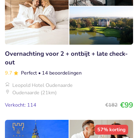
Overnachting voor 2 + ontbijt + late check-
out
9.7
Perfect
• 14 beoordelingen
Leopold Hotel Oudenaarde
Oudenaarde (21km)
€99
Verkocht: 114
€182
57% korting