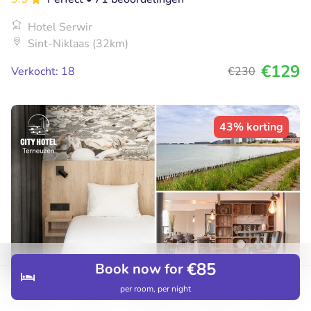
Hotel Serwir
Sint-Niklaas (32km)
€129
Verkocht: 18
€230
43% korting
€85
Book now for
per room, per night
Discover
Hotels
Restaurants
Bookings
Menu
Overnachting voor 2 + ontbijt + late check-