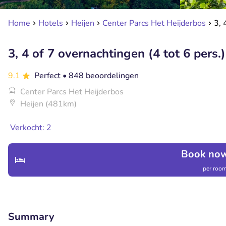
Home
Hotels
Heijen
Center Parcs Het Heijderbos
3, 
3, 4 of 7 overnachtingen (4 tot 6 pers.
9.1
Perfect
• 848 beoordelingen
Center Parcs Het Heijderbos
Heijen (481km)
Verkocht: 2
Book now
per room
Summary