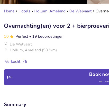
Home
Hotels
Hollum, Ameland
De Welvaart
Overnac
Overnachting(en) voor 2 + bierproever
10
Perfect
• 19 beoordelingen
De Welvaart
Hollum, Ameland (582km)
Verkocht: 76
Book no
per room
Summary