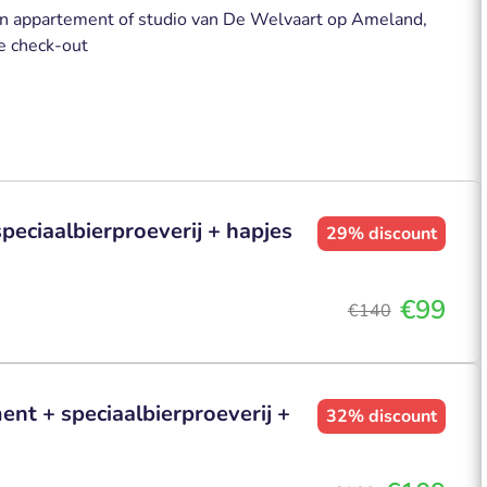
en appartement of studio van De Welvaart op Ameland,
te check-out
peciaalbierproeverij + hapjes
29%
discount
€99
€140
nt + speciaalbierproeverij +
32%
discount