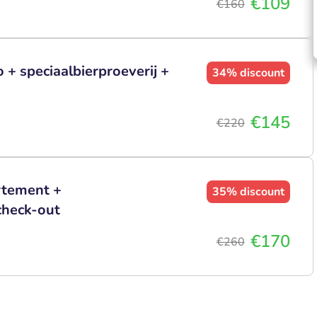
€109
€160
 + speciaalbierproeverij +
34%
discount
€145
€220
rtement +
35%
discount
 check-out
€170
€260