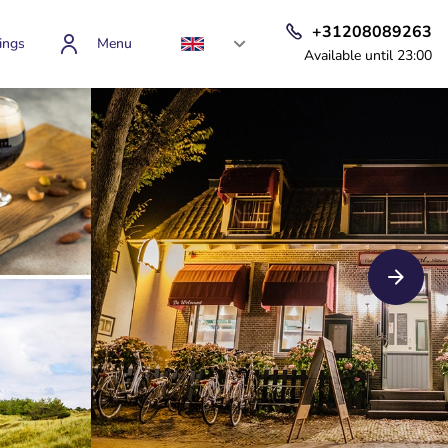
+31208089263
ings
Menu
Available until 23:00