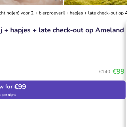
hting(en) voor 2 + bierproeverij + hapjes + late check-out op
ij + hapjes + late check-out op Ameland
€99
€140
€99
w for
, per night