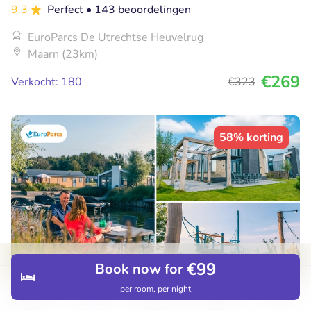
9.3
Perfect
• 143 beoordelingen
EuroParcs De Utrechtse Heuvelrug
Maarn (23km)
€269
Verkocht: 180
€323
58% korting
€99
Book now for
per room, per night
Discover
Hotels
Restaurants
Bookings
Menu
Weekend of midweek weg (12 pers.) in