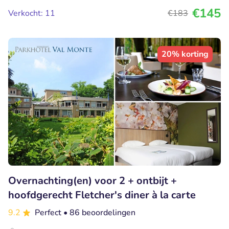
€145
Verkocht: 11
€183
20% korting
Overnachting(en) voor 2 + ontbijt +
hoofdgerecht Fletcher's diner à la carte
9.2
Perfect
• 86 beoordelingen