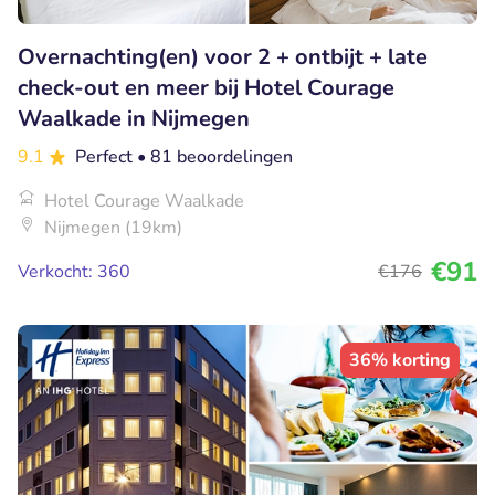
Overnachting(en) voor 2 + ontbijt + late
check-out en meer bij Hotel Courage
Waalkade in Nijmegen
9.1
Perfect
• 81 beoordelingen
Hotel Courage Waalkade
Nijmegen (19km)
€91
Verkocht: 360
€176
36% korting