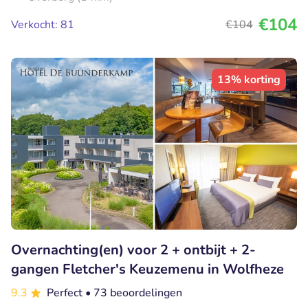
€104
Verkocht: 81
€104
13% korting
Overnachting(en) voor 2 + ontbijt + 2-
gangen Fletcher's Keuzemenu in Wolfheze
9.3
Perfect
• 73 beoordelingen