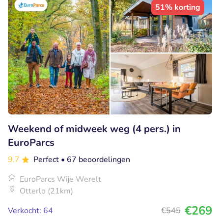
51% korting
Weekend of midweek weg (4 pers.) in
EuroParcs
9.7
Perfect
• 67 beoordelingen
EuroParcs Wije Werelt
Otterlo (21km)
€269
Verkocht: 64
€545