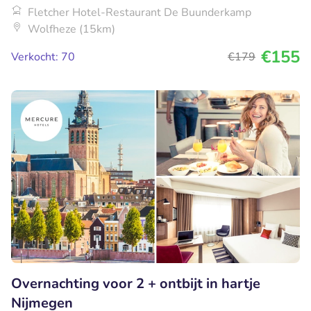
Fletcher Hotel-Restaurant De Buunderkamp
Wolfheze (15km)
€155
Verkocht: 70
€179
Overnachting voor 2 + ontbijt in hartje
Nijmegen