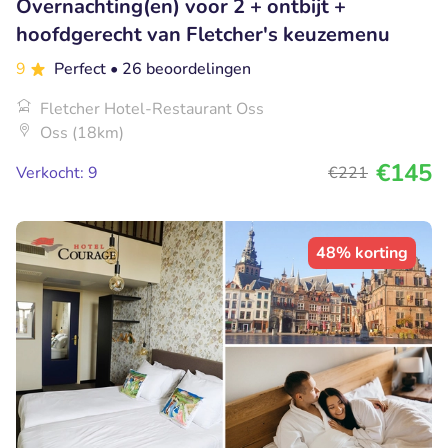
Overnachting(en) voor 2 + ontbijt +
hoofdgerecht van Fletcher's keuzemenu
9
Perfect
• 26 beoordelingen
Fletcher Hotel-Restaurant Oss
Oss (18km)
€145
Verkocht: 9
€221
48% korting