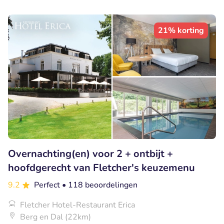
21% korting
Overnachting(en) voor 2 + ontbijt +
hoofdgerecht van Fletcher's keuzemenu
9.2
Perfect
• 118 beoordelingen
Fletcher Hotel-Restaurant Erica
Berg en Dal (22km)