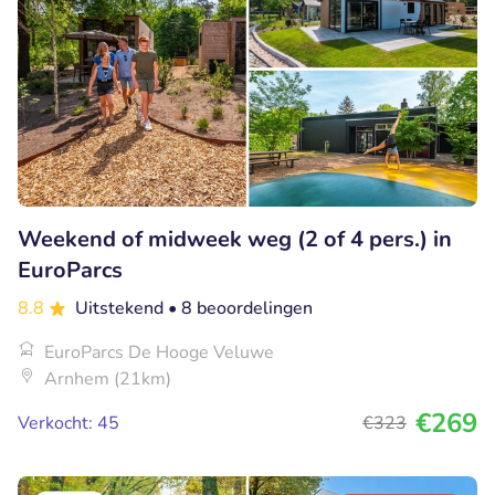
Weekend of midweek weg (2 of 4 pers.) in
EuroParcs
8.8
Uitstekend
• 8 beoordelingen
EuroParcs De Hooge Veluwe
Arnhem (21km)
€269
Verkocht: 45
€323