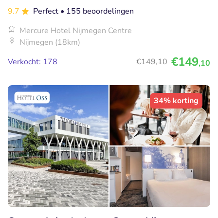
9.7
Perfect
• 155 beoordelingen
Mercure Hotel Nijmegen Centre
Nijmegen (18km)
€149
Verkocht: 178
€149
,10
,10
34% korting