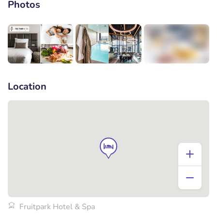
Photos
+8
Location
Fruitpark Hotel & Spa