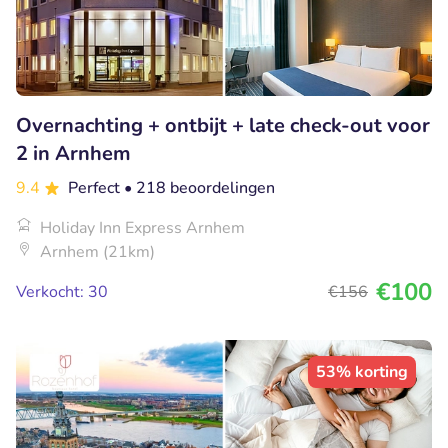
Overnachting + ontbijt + late check-out voor
2 in Arnhem
9.4
Perfect
• 218 beoordelingen
Holiday Inn Express Arnhem
Arnhem (21km)
€100
Verkocht: 30
€156
53% korting