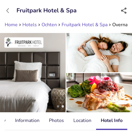
+31208089263
Fruitpark Hotel & Spa
Available until 23:00
Home
Hotels
Ochten
Fruitpark Hotel & Spa
Overnacht
ity
Information
Photos
Location
Hotel Info