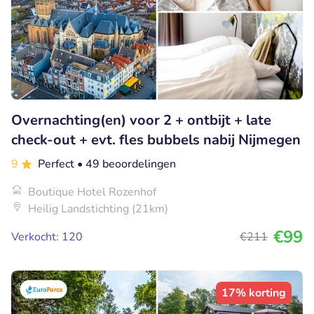
Overnachting(en) voor 2 + ontbijt + late
check-out + evt. fles bubbels nabij Nijmegen
9
Perfect
• 49 beoordelingen
Boutique Hotel Rozenhof
Heilig Landstichting (21km)
€99
Verkocht: 120
€211
17% korting