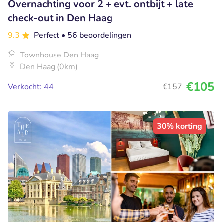
Overnachting voor 2 + evt. ontbijt + late
check-out in Den Haag
9.3
Perfect
• 56 beoordelingen
Townhouse Den Haag
Den Haag (0km)
€105
Verkocht: 44
€157
30% korting