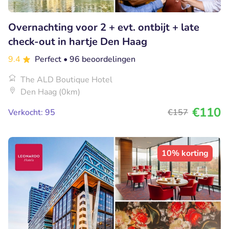
Overnachting voor 2 + evt. ontbijt + late
check-out in hartje Den Haag
9.4
Perfect
• 96 beoordelingen
The ALD Boutique Hotel
Den Haag (0km)
€110
Verkocht: 95
€157
10% korting