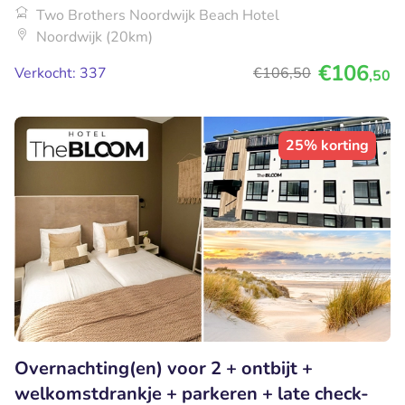
Two Brothers Noordwijk Beach Hotel
Noordwijk (20km)
€106
Verkocht: 337
€106
,50
,50
25% korting
Overnachting(en) voor 2 + ontbijt +
welkomstdrankje + parkeren + late check-