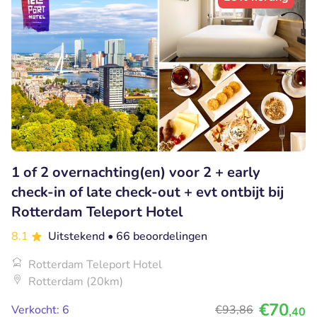
1 of 2 overnachting(en) voor 2 + early
check-in of late check-out + evt ontbijt bij
Rotterdam Teleport Hotel
8.1
Uitstekend
• 66 beoordelingen
Rotterdam Teleport Hotel
Rotterdam (20km)
€70
Verkocht: 6
€93
,86
,40