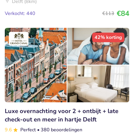
Delft (8km)
€84
Verkocht: 440
€113
42% korting
Luxe overnachting voor 2 + ontbijt + late
check-out en meer in hartje Delft
9.6
Perfect
• 380 beoordelingen