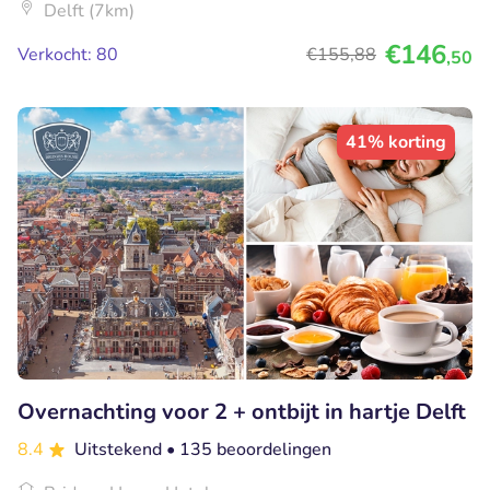
Delft (7km)
€146
Verkocht: 80
€155
,88
,50
41% korting
Overnachting voor 2 + ontbijt in hartje Delft
8.4
Uitstekend
• 135 beoordelingen