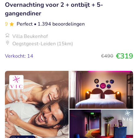
Overnachting voor 2 + ontbijt + 5-
gangendiner
9
Perfect
• 1.394 beoordelingen
Villa Beukenhof
Oegstgeest-Leiden (15km)
€319
Verkocht: 14
€490