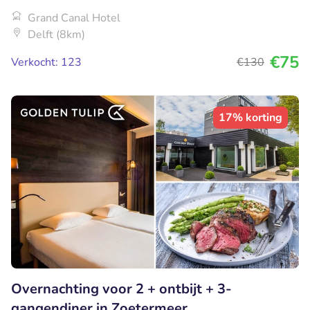
Grand Canal Hotel
Delft (8km)
€75
Verkocht: 123
€130
17% korting
Overnachting voor 2 + ontbijt + 3-
gangendiner in Zoetermeer