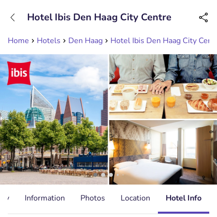
+31208089263
Hotel Ibis Den Haag City Centre
Available until 23:00
Home
Hotels
Den Haag
Hotel Ibis Den Haag City Cent
ity
Information
Photos
Location
Hotel Info