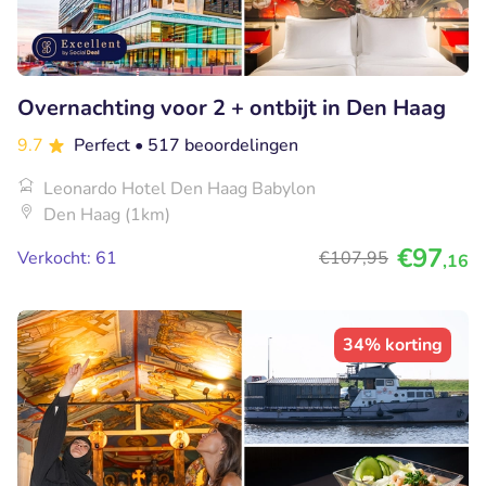
Overnachting voor 2 + ontbijt in Den Haag
9.7
Perfect
• 517 beoordelingen
Leonardo Hotel Den Haag Babylon
Den Haag (1km)
€97
Verkocht: 61
€107
,95
,16
34% korting