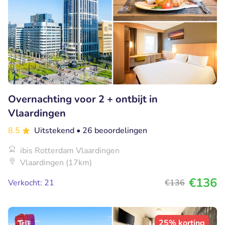
Overnachting voor 2 + ontbijt in
Vlaardingen
8.5
Uitstekend
• 26 beoordelingen
ibis Rotterdam Vlaardingen
Vlaardingen (17km)
€136
Verkocht: 21
€136
25% korting