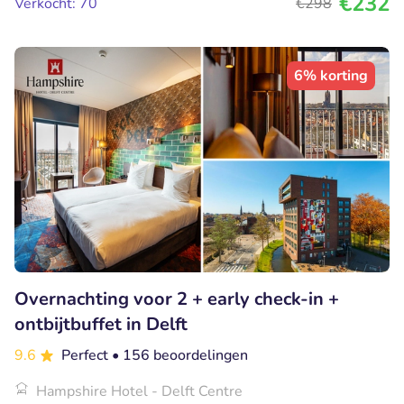
€232
Verkocht: 70
€298
6% korting
Overnachting voor 2 + early check-in +
ontbijtbuffet in Delft
9.6
Perfect
• 156 beoordelingen
Hampshire Hotel - Delft Centre