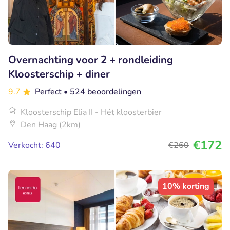
Overnachting voor 2 + rondleiding
Kloosterschip + diner
9.7
Perfect
• 524 beoordelingen
Kloosterschip Elia II - Hét kloosterbier
Den Haag (2km)
€172
Verkocht: 640
€260
10% korting