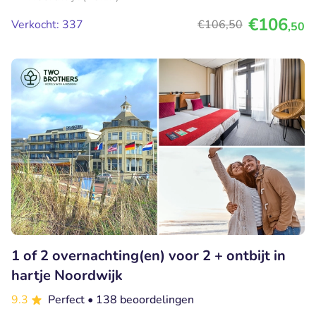
€106
Verkocht: 337
€106
,50
,50
1 of 2 overnachting(en) voor 2 + ontbijt in
hartje Noordwijk
9.3
Perfect
• 138 beoordelingen