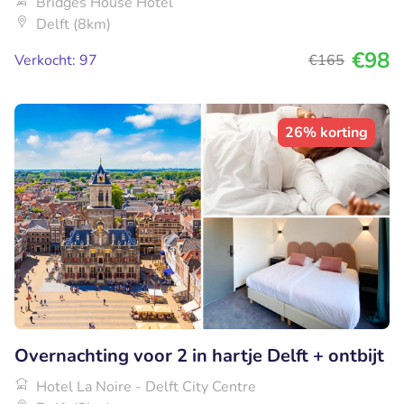
Bridges House Hotel
Delft (8km)
€98
Verkocht: 97
€165
26% korting
Overnachting voor 2 in hartje Delft + ontbijt
Hotel La Noire - Delft City Centre