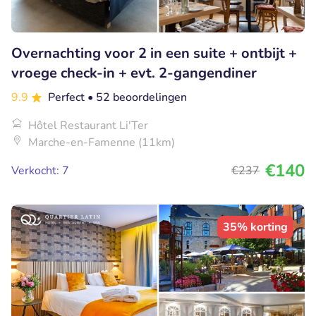
Overnachting voor 2 in een suite + ontbijt +
vroege check-in + evt. 2-gangendiner
9.9
Perfect
• 52 beoordelingen
Hôtel Restaurant Li'Ter
Marche-en-Famenne (11km)
€140
Verkocht: 7
€237
35% korting