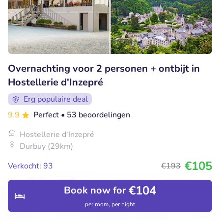
Overnachting voor 2 personen + ontbijt in
Hostellerie d'Inzepré
Erg populaire deal
9.9
Perfect
• 53 beoordelingen
Hostellerie d'Inzepré
Durbuy (29km)
€105
Verkocht: 93
€193
€104
Book now for
32% korting
per room, per night
Discover
Hotels
Restaurants
Bookings
Menu