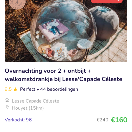
Overnachting voor 2 + ontbijt +
welkomstdrankje bij Lesse'Capade Céleste
9.5
Perfect
• 44 beoordelingen
Lesse'Capade Céleste
Houyet (15km)
€160
Verkocht: 96
€240