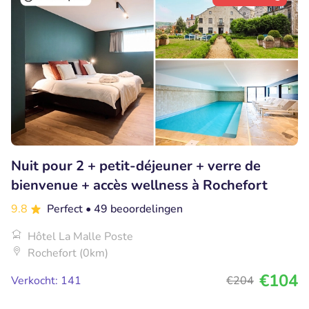
Nuit pour 2 + petit-déjeuner + verre de
bienvenue + accès wellness à Rochefort
9.8
Perfect
• 49 beoordelingen
Hôtel La Malle Poste
Rochefort (0km)
€104
Verkocht: 141
€204