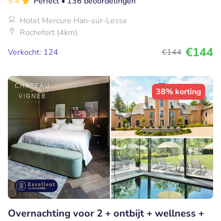
9.4
Perfect
• 136 beoordelingen
Hotel Mercure Han-sur-Lesse
Rochefort (4km)
€144
Verkocht: 124
€144
38% korting
Overnachting voor 2 + ontbijt + wellness +