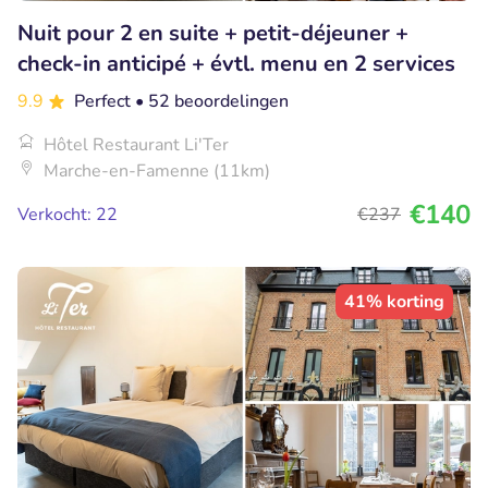
Nuit pour 2 en suite + petit-déjeuner +
check-in anticipé + évtl. menu en 2 services
9.9
Perfect
• 52 beoordelingen
Hôtel Restaurant Li'Ter
Marche-en-Famenne (11km)
€140
Verkocht: 22
€237
41% korting