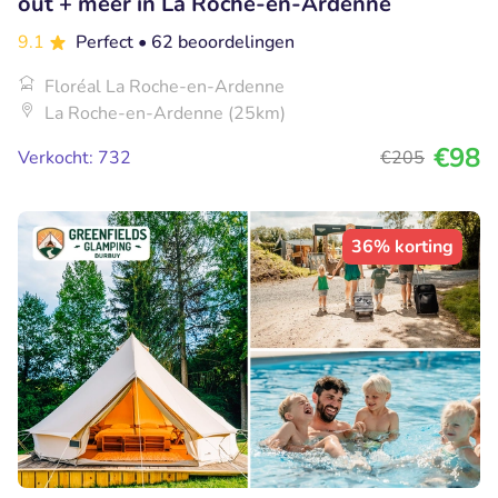
out + meer in La Roche-en-Ardenne
9.1
Perfect
• 62 beoordelingen
Floréal La Roche-en-Ardenne
La Roche-en-Ardenne (25km)
€98
Verkocht: 732
€205
36% korting