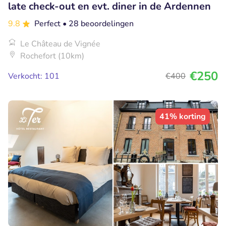
late check-out en evt. diner in de Ardennen
9.8
Perfect
• 28 beoordelingen
Le Château de Vignée
Rochefort (10km)
€250
Verkocht: 101
€400
41% korting