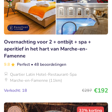
Overnachting voor 2 + ontbijt + spa +
aperitief in het hart van Marche-en-
Famenne
9.8
Perfect
• 48 beoordelingen
Quartier Latin Hotel-Restaurant-Spa
Marche-en-Famenne (11km)
€192
Verkocht: 18
€297
33% korting