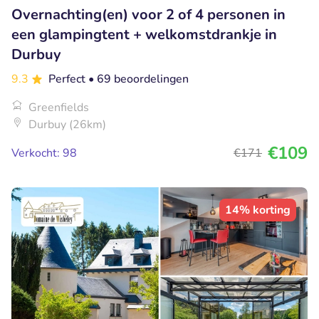
Overnachting(en) voor 2 of 4 personen in
een glampingtent + welkomstdrankje in
Durbuy
9.3
Perfect
• 69 beoordelingen
Greenfields
Durbuy (26km)
€109
Verkocht: 98
€171
14% korting