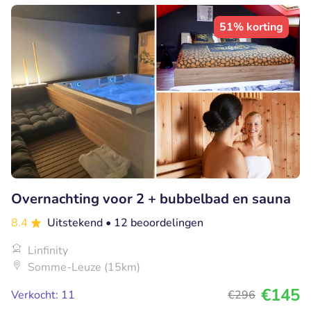
51% korting
Overnachting voor 2 + bubbelbad en sauna
8.4
Uitstekend
• 12 beoordelingen
Linfinity
Somme-Leuze (15km)
€145
Verkocht: 11
€296