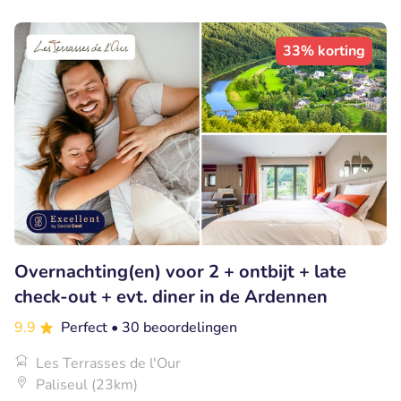
33% korting
Overnachting(en) voor 2 + ontbijt + late
check-out + evt. diner in de Ardennen
9.9
Perfect
• 30 beoordelingen
Les Terrasses de l'Our
Paliseul (23km)