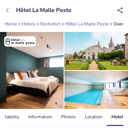
+31208089263
Hôtel La Malle Poste
Available until 23:00
Home
Hotels
Rochefort
Hôtel La Malle Poste
Overna
ailability
Information
Photos
Location
Hotel I