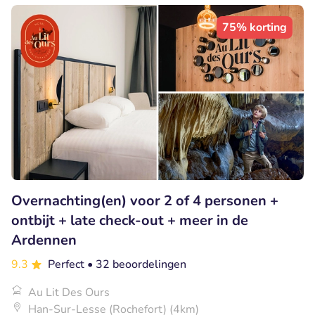
75% korting
Overnachting(en) voor 2 of 4 personen +
ontbijt + late check-out + meer in de
Ardennen
9.3
Perfect
• 32 beoordelingen
Au Lit Des Ours
Han-Sur-Lesse (Rochefort) (4km)