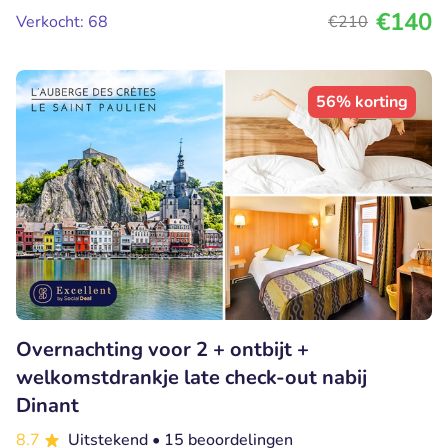
€140
Verkocht: 68
€210
56% korting
Overnachting voor 2 + ontbijt +
welkomstdrankje late check-out nabij
Dinant
8.7
Uitstekend
• 15 beoordelingen