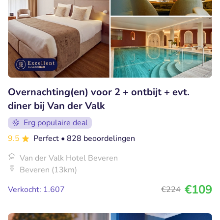
Overnachting(en) voor 2 + ontbijt + evt.
diner bij Van der Valk
Erg populaire deal
9.5
Perfect
• 828 beoordelingen
Van der Valk Hotel Beveren
Beveren (13km)
€109
Verkocht: 1.607
€224