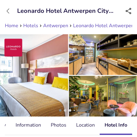
+31208089263
Leonardo Hotel Antwerpen City
Available until 23:00
Centre
Home
Hotels
Antwerpen
Leonardo Hotel Antwerpen C
ity
Information
Photos
Location
Hotel Info