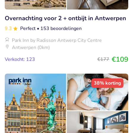
Overnachting voor 2 + ontbijt in Antwerpen
9.3
Perfect
• 153 beoordelingen
Park Inn by Radisson Antwerp City Centre
Antwerpen (0km)
€109
Verkocht: 123
€177
38% korting