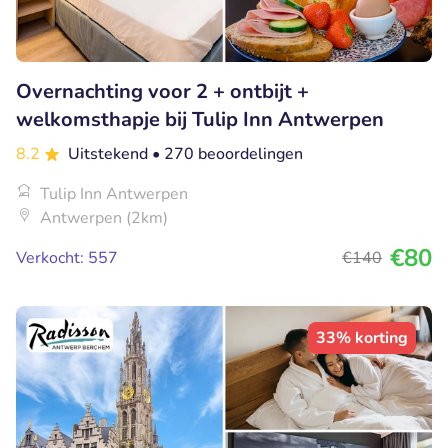
Overnachting voor 2 + ontbijt +
welkomsthapje bij Tulip Inn Antwerpen
8.2
Uitstekend
• 270 beoordelingen
Tulip Inn Antwerpen
Antwerpen (2km)
€80
Verkocht: 557
€140
33% korting