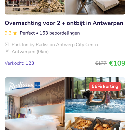
Overnachting voor 2 + ontbijt in Antwerpen
9.3
Perfect
• 153 beoordelingen
Park Inn by Radisson Antwerp City Centre
Antwerpen (0km)
€109
Verkocht: 123
€177
56% korting