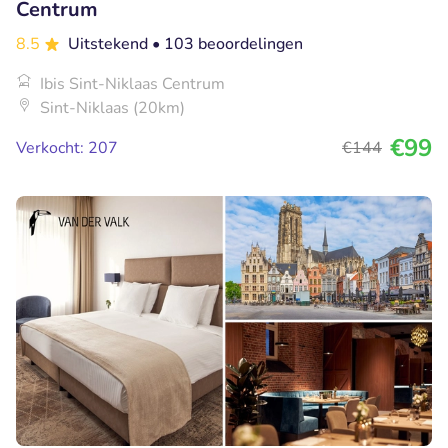
Centrum
8.5
Uitstekend
• 103 beoordelingen
Ibis Sint-Niklaas Centrum
Sint-Niklaas (20km)
€99
Verkocht: 207
€144