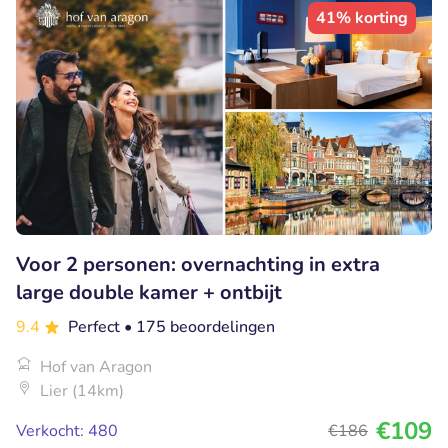
41% korting
Voor 2 personen: overnachting in extra
large double kamer + ontbijt
9.4
Perfect
• 175 beoordelingen
Hof van Aragon
Lier (14km)
€109
Verkocht: 480
€186