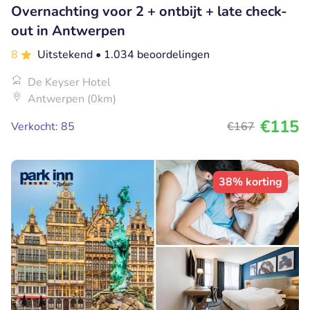
Overnachting voor 2 + ontbijt + late check-
out in Antwerpen
8
Uitstekend
• 1.034 beoordelingen
De Keyser Hotel
Antwerpen (0km)
€115
Verkocht: 85
€167
38% korting