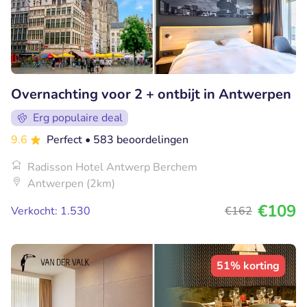
Overnachting voor 2 + ontbijt in Antwerpen
Erg populaire deal
9.6
Perfect
• 583 beoordelingen
Radisson Hotel Antwerp Berchem
Antwerpen (2km)
€109
Verkocht: 1.530
€162
51% korting