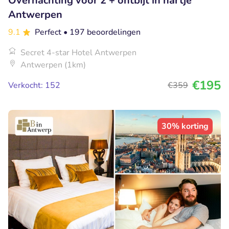
Overnachting voor 2 + ontbijt in hartje
Antwerpen
9.1
Perfect
• 197 beoordelingen
Secret 4-star Hotel Antwerpen
Antwerpen (1km)
€195
Verkocht: 152
€359
30% korting