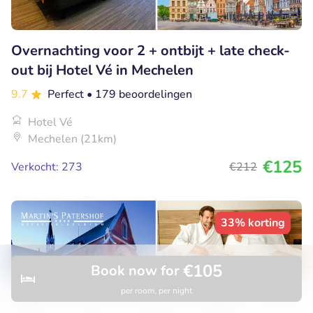
Overnachting voor 2 + ontbijt + late check-
out bij Hotel Vé in Mechelen
9.7
Perfect
• 179 beoordelingen
Hotel Vé
Mechelen (21km)
€125
Verkocht: 273
€212
33% korting
€105
Book now for
per room, per night
Discover
Hotels
Restaurants
Bookings
Menu