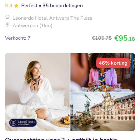
9.4
Perfect
• 35 beoordelingen
Leonardo Hotel Antwerp The Plaza
Antwerpen (1km)
€95
Verkocht: 7
€105
,75
,18
46% korting