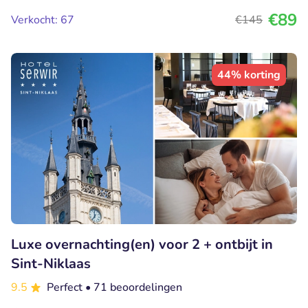
€89
Verkocht: 67
€145
44% korting
Luxe overnachting(en) voor 2 + ontbijt in
Sint-Niklaas
9.5
Perfect
• 71 beoordelingen