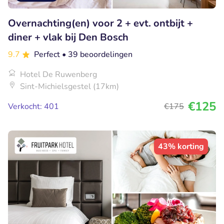
Overnachting(en) voor 2 + evt. ontbijt +
diner + vlak bij Den Bosch
9.7
Perfect
• 39 beoordelingen
Hotel De Ruwenberg
Sint-Michielsgestel (17km)
€125
Verkocht: 401
€175
43% korting