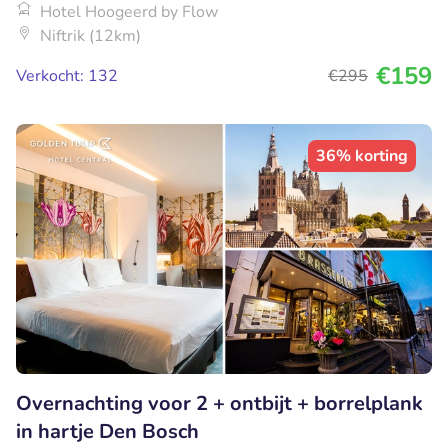
Hotel Hoogeerd by Flow
Niftrik (12km)
€159
Verkocht: 132
€295
36% korting
Overnachting voor 2 + ontbijt + borrelplank
in hartje Den Bosch