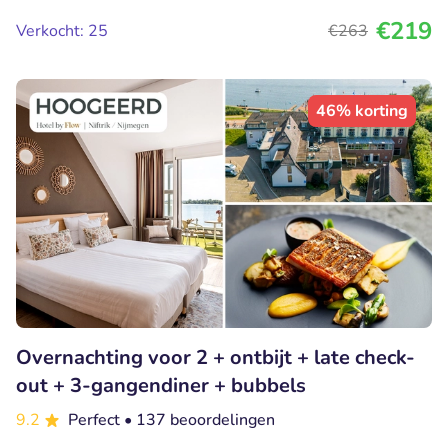
€219
Verkocht: 25
€263
46% korting
Overnachting voor 2 + ontbijt + late check-
out + 3-gangendiner + bubbels
9.2
Perfect
• 137 beoordelingen