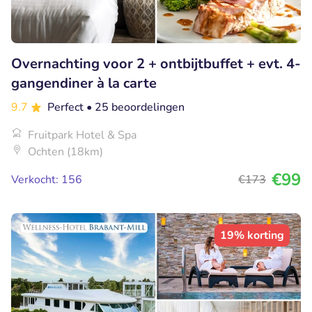
Overnachting voor 2 + ontbijtbuffet + evt. 4-
gangendiner à la carte
9.7
Perfect
• 25 beoordelingen
Fruitpark Hotel & Spa
Ochten (18km)
€99
Verkocht: 156
€173
19% korting