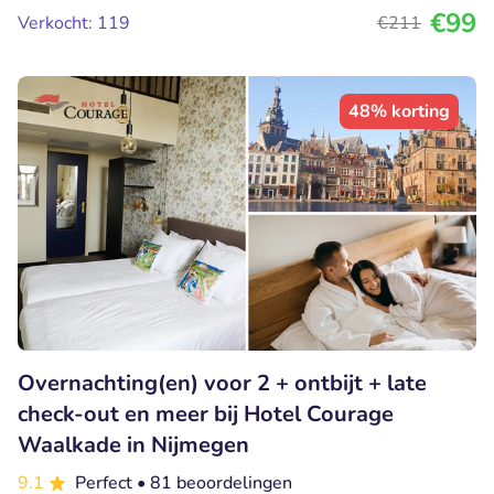
€99
Verkocht: 119
€211
48% korting
Overnachting(en) voor 2 + ontbijt + late
check-out en meer bij Hotel Courage
Waalkade in Nijmegen
9.1
Perfect
• 81 beoordelingen