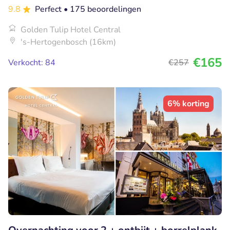
9.8
Perfect
• 175 beoordelingen
Golden Tulip Hotel Central
's-Hertogenbosch (16km)
€165
Verkocht: 84
€257
6% korting