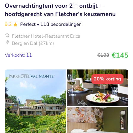
Overnachting(en) voor 2 + ontbijt +
hoofdgerecht van Fletcher's keuzemenu
9.2
Perfect
• 118 beoordelingen
Fletcher Hotel-Restaurant Erica
Berg en Dal (27km)
€145
Verkocht: 11
€183
20% korting