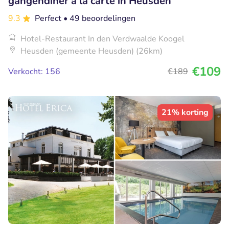
gangendiner à la carte in Heusden
9.3
Perfect
• 49 beoordelingen
Hotel-Restaurant In den Verdwaalde Koogel
Heusden (gemeente Heusden) (26km)
€109
Verkocht: 156
€189
21% korting