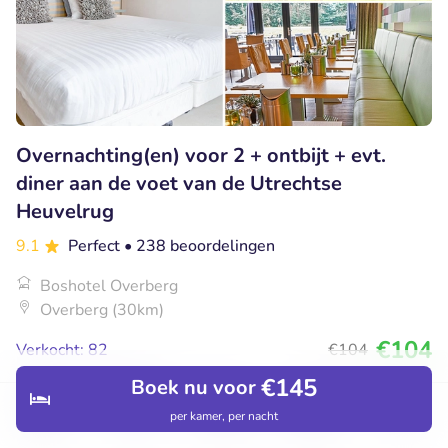
Overnachting(en) voor 2 + ontbijt + evt.
diner aan de voet van de Utrechtse
Heuvelrug
9.1
Perfect
• 238 beoordelingen
Boshotel Overberg
Overberg (30km)
€104
Verkocht: 82
€104
€145
Boek nu voor
per kamer, per nacht
Ontdek
Hotels
Restaurants
Boekingen
Menu