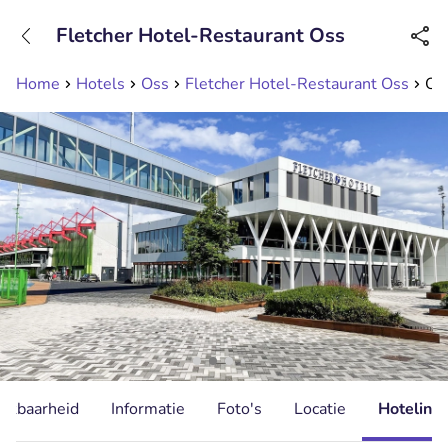
+31208089263
Fletcher Hotel-Restaurant Oss
Bereikbaar tot 23:00 uur
Home
Hotels
Oss
Fletcher Hotel-Restaurant Oss
Ove
hikbaarheid
Informatie
Foto's
Locatie
Hotelinfo