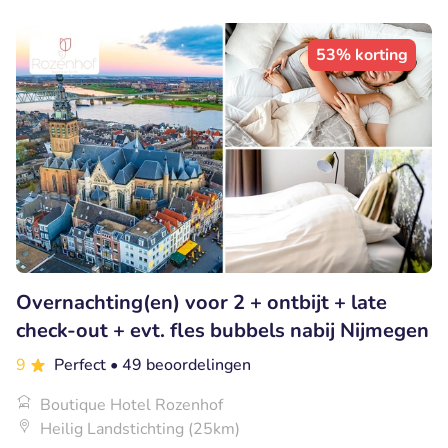
53% korting
Overnachting(en) voor 2 + ontbijt + late
check-out + evt. fles bubbels nabij Nijmegen
9
Perfect
• 49 beoordelingen
Boutique Hotel Rozenhof
Heilig Landstichting (25km)