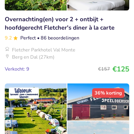
Overnachting(en) voor 2 + ontbijt +
hoofdgerecht Fletcher's diner à la carte
9.2
Perfect
• 86 beoordelingen
Fletcher Parkhotel Val Monte
Berg en Dal (27km)
€125
Verkocht: 9
€157
36% korting