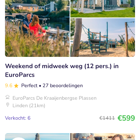
Weekend of midweek weg (12 pers.) in
EuroParcs
9.6
Perfect
• 27 beoordelingen
EuroParcs De Kraaijenbergse Plassen
Linden (21km)
€599
Verkocht: 6
€1411