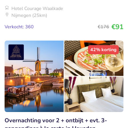
Hotel Courage Waalkade
Nijmegen (25km)
€91
Verkocht: 360
€176
42% korting
Overnachting voor 2 + ontbijt + evt. 3-