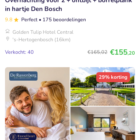
Overnachting voor 2 + ontbijt + borrelplank
in hartje Den Bosch
9.8
Perfect
• 175 beoordelingen
Golden Tulip Hotel Central
's-Hertogenbosch (16km)
€155
Verkocht: 40
€165
,02
,20
29% korting