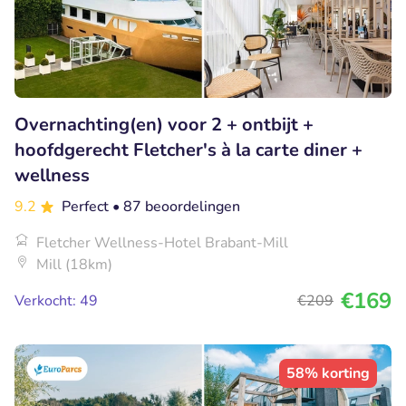
Overnachting(en) voor 2 + ontbijt +
hoofdgerecht Fletcher's à la carte diner +
wellness
9.2
Perfect
• 87 beoordelingen
Fletcher Wellness-Hotel Brabant-Mill
Mill (18km)
€169
Verkocht: 49
€209
58% korting