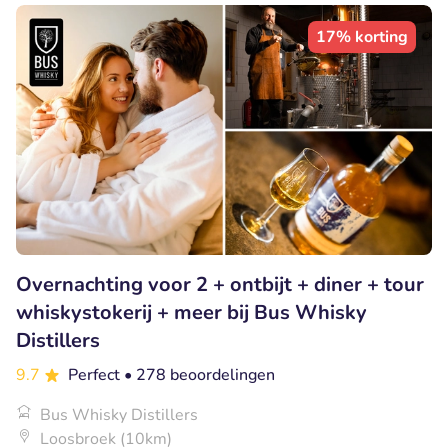
17% korting
Overnachting voor 2 + ontbijt + diner + tour
whiskystokerij + meer bij Bus Whisky
Distillers
9.7
Perfect
• 278 beoordelingen
Bus Whisky Distillers
Loosbroek (10km)