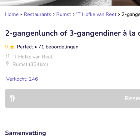
Home
Restaurants
Rumst
'T Hofke van Reet
2-gange
2-gangenlunch of 3-gangendiner à la 
9
Perfect
• 71 beoordelingen
'T Hofke van Reet
Rumst (354km)
Verkocht: 246
Rese
Samenvatting