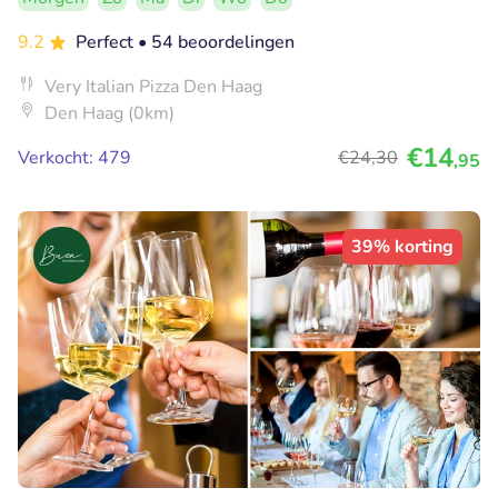
9.2
Perfect
• 54 beoordelingen
Very Italian Pizza Den Haag
Den Haag (0km)
€14
Verkocht: 479
€24
,30
,95
39% korting