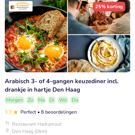
25% korting
Arabisch 3- of 4-gangen keuzediner incl.
drankje in hartje Den Haag
Morgen
Zo
Ma
Di
Wo
Do
9.9
Perfect
• 8 beoordelingen
Restaurant Hadramout
Den Haag (0km)