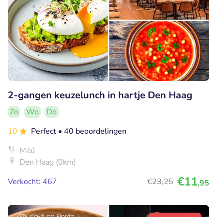
2-gangen keuzelunch in hartje Den Haag
Zo
Wo
Do
10
Perfect
• 40 beoordelingen
Milú
Den Haag (0km)
€11
Verkocht: 467
€23
,25
,95