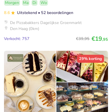
Morgen
Ma
Di
Wo
8.6
Uitstekend
• 52 beoordelingen
De Pizzabakkers Dagelijkse Groenmarkt
Den Haag (0km)
€19
Verkocht: 757
€39
,95
,95
29% korting