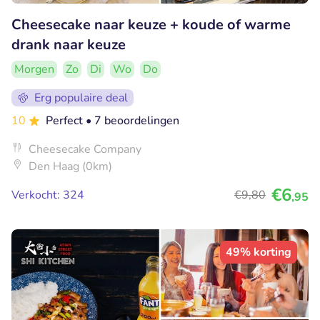
Cheesecake naar keuze + koude of warme
drank naar keuze
Morgen
Zo
Di
Wo
Do
Erg populaire deal
10
Perfect
• 7 beoordelingen
Cheesecake Company
Den Haag (0km)
€6
Verkocht: 324
€9
,80
,95
49% korting