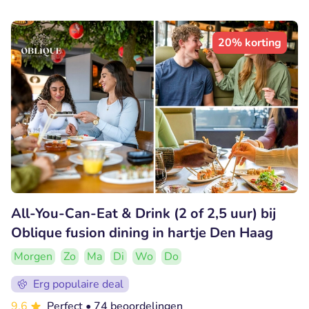
20% korting
All-You-Can-Eat & Drink (2 of 2,5 uur) bij
Oblique fusion dining in hartje Den Haag
Morgen
Zo
Ma
Di
Wo
Do
Erg populaire deal
9.6
Perfect
• 74 beoordelingen