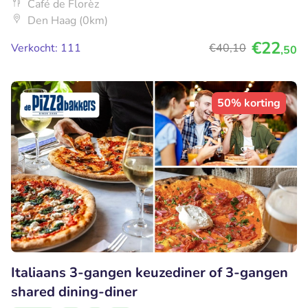
Café de Florèz
Den Haag (0km)
€22
Verkocht: 111
€40
,10
,50
50% korting
Italiaans 3-gangen keuzediner of 3-gangen
shared dining-diner