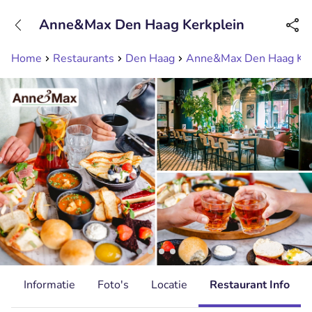
+31208089263
Anne&Max Den Haag Kerkplein
Bereikbaar tot 23:00 uur
Home
Restaurants
Den Haag
Anne&Max Den Haag Ker
d
Informatie
Foto's
Locatie
Restaurant Info