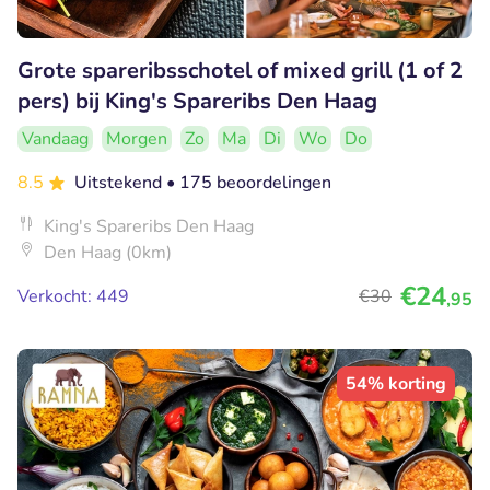
Grote spareribsschotel of mixed grill (1 of 2
pers) bij King's Spareribs Den Haag
Vandaag
Morgen
Zo
Ma
Di
Wo
Do
8.5
Uitstekend
• 175 beoordelingen
King's Spareribs Den Haag
Den Haag (0km)
€24
Verkocht: 449
€30
,95
54% korting