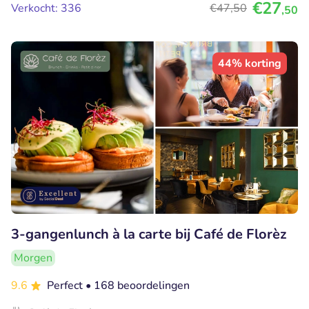
€27
Verkocht: 336
€47
,50
,50
44% korting
3-gangenlunch à la carte bij Café de Florèz
Morgen
9.6
Perfect
• 168 beoordelingen