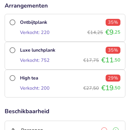
Arrangementen
Ontbijtplank
35%
€9
,25
Verkocht: 220
€14,25
Luxe lunchplank
35%
€11
,50
Verkocht: 752
€17,75
High tea
29%
€19
,50
Verkocht: 200
€27,50
Beschikbaarheid