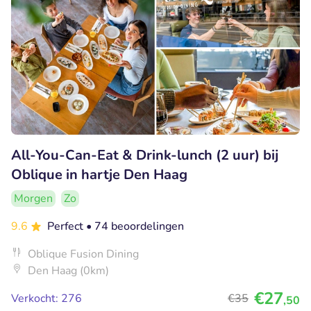
All-You-Can-Eat & Drink-lunch (2 uur) bij
Oblique in hartje Den Haag
Morgen
Zo
9.6
Perfect
• 74 beoordelingen
Oblique Fusion Dining
Den Haag (0km)
€27
Verkocht: 276
€35
,50