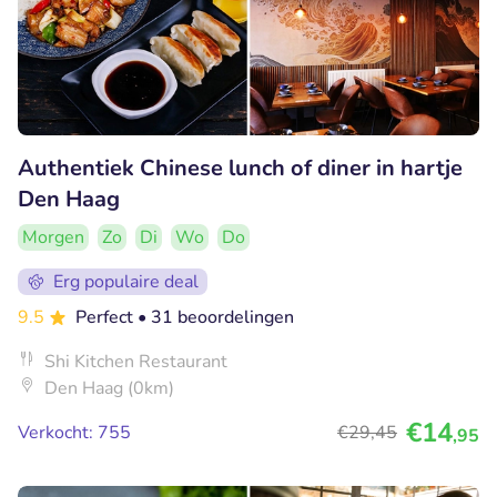
Authentiek Chinese lunch of diner in hartje
Den Haag
Morgen
Zo
Di
Wo
Do
Erg populaire deal
9.5
Perfect
• 31 beoordelingen
Shi Kitchen Restaurant
Den Haag (0km)
€14
Verkocht: 755
€29
,45
,95