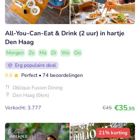
All-You-Can-Eat & Drink (2 uur) in hartje
Den Haag
Morgen
Zo
Ma
Di
Wo
Do
Erg populaire deal
9.6
Perfect
• 74 beoordelingen
Oblique Fusion Dining
Den Haag (0km)
€35
Verkocht: 3.777
€45
,95
21% korting