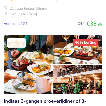
Oblique Fusion Dining
Den Haag (0km)
€35
Verkocht: 151
€45
,95
46% korting
Indiaas 3-gangen proeverijdiner of 3-