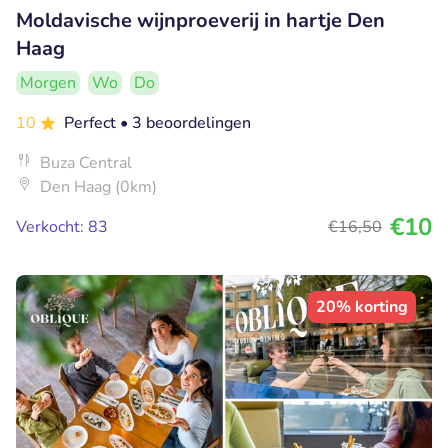
Moldavische wijnproeverij in hartje Den
Haag
Morgen
Wo
Do
10
Perfect
• 3 beoordelingen
Buza Central
Den Haag (0km)
€10
Verkocht: 83
€16
,50
20% korting