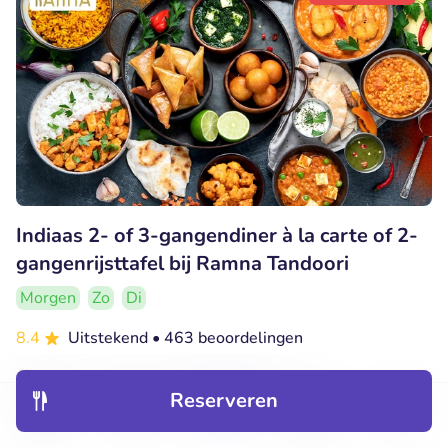
Indiaas 2- of 3-gangendiner à la carte of 2-
gangenrijsttafel bij Ramna Tandoori
Morgen
Zo
Di
8.4
Uitstekend
• 463 beoordelingen
Indian Restaurant Ramna Tandoori
Reserveren
Den Haag (0km)
Ontdek
Hotels
Restaurants
Boekingen
Menu
€18
Verkocht: 549
€33
,60
,95