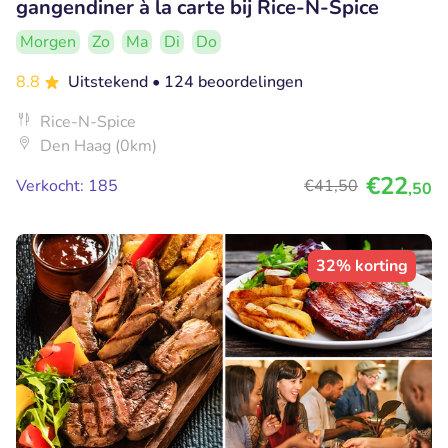
gangendiner à la carte bij Rice-N-Spice
Morgen
Zo
Ma
Di
Do
8.8
Uitstekend
• 124 beoordelingen
Rice-N-Spice
Den Haag (0km)
€22
Verkocht: 185
€41
,50
,50
32% korting