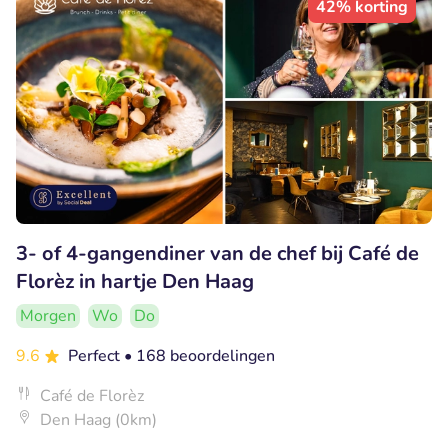
42% korting
3- of 4-gangendiner van de chef bij Café de
Florèz in hartje Den Haag
Morgen
Wo
Do
9.6
Perfect
• 168 beoordelingen
Café de Florèz
Den Haag (0km)