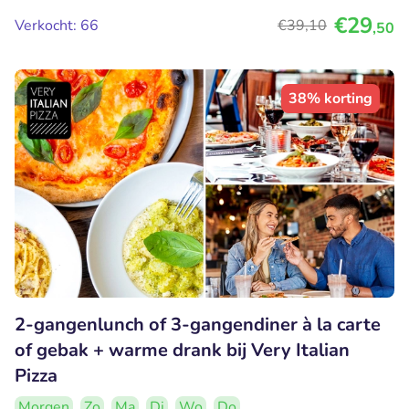
€29
Verkocht: 66
€39
,10
,50
38% korting
2-gangenlunch of 3-gangendiner à la carte
of gebak + warme drank bij Very Italian
Pizza
Morgen
Zo
Ma
Di
Wo
Do