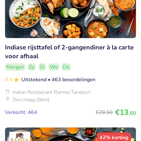
Indiase rijsttafel of 2-gangendiner à la carte
voor afhaal
Morgen
Zo
Di
Wo
Do
8.4
Uitstekend
• 463 beoordelingen
Indian Restaurant Ramna Tandoori
Den Haag (0km)
€13
Verkocht: 464
€29
,50
,50
42% korting