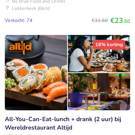
Bij Blue Food and Drinks
Lekkerkerk (6km)
€23
Verkocht: 74
€31
,50
,50
18% korting
All-You-Can-Eat-lunch + drank (2 uur) bij
Wereldrestaurant Altijd