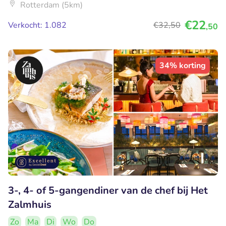
Rotterdam (5km)
€22
Verkocht: 1.082
€32
,50
,50
34% korting
3-, 4- of 5-gangendiner van de chef bij Het
Zalmhuis
Zo
Ma
Di
Wo
Do