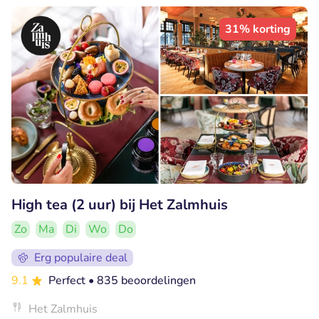
31% korting
High tea (2 uur) bij Het Zalmhuis
Zo
Ma
Di
Wo
Do
Erg populaire deal
9.1
Perfect
• 835 beoordelingen
Het Zalmhuis