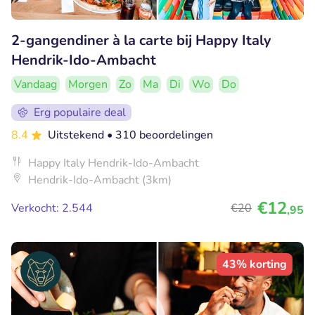
2-gangendiner à la carte bij Happy Italy
Hendrik-Ido-Ambacht
Vandaag
Morgen
Zo
Ma
Di
Wo
Do
Erg populaire deal
8.4
Uitstekend
• 310 beoordelingen
Happy Italy Hendrik-Ido-Ambacht
Hendrik-Ido-Ambacht (3km)
€12
Verkocht: 2.544
€20
,95
43% korting