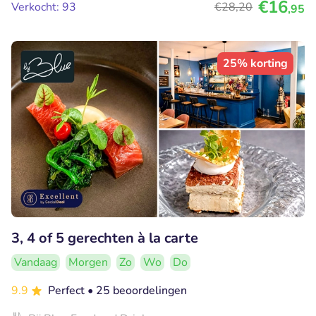
€16
Verkocht: 93
€28
,20
,95
25% korting
3, 4 of 5 gerechten à la carte
Vandaag
Morgen
Zo
Wo
Do
9.9
Perfect
• 25 beoordelingen