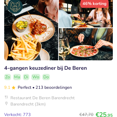
46% korting
4-gangen keuzediner bij De Beren
Zo
Ma
Di
Wo
Do
9.1
Perfect
• 213 beoordelingen
Restaurant De Beren Barendrecht
Barendrecht (3km)
€25
Verkocht: 773
€47
,70
,95