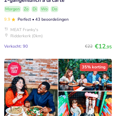
2-gangenlunch á la carte
Morgen
Zo
Di
Wo
Do
9.9
Perfect
• 43 beoordelingen
MEAT Franky's
Ridderkerk (0km)
€12
Verkocht: 90
€22
,95
35% korting