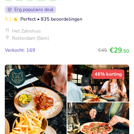
Erg populaire deal
9.1
Perfect
• 835 beoordelingen
Het Zalmhuis
Rotterdam (5km)
€29
Verkocht: 169
€45
,50
46% korting