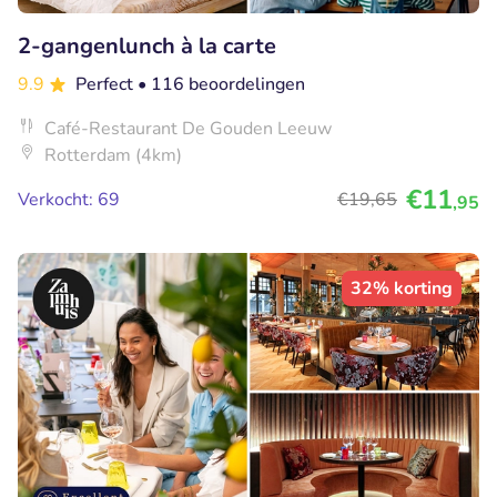
2-gangenlunch à la carte
9.9
Perfect
• 116 beoordelingen
Café-Restaurant De Gouden Leeuw
Rotterdam (4km)
€11
Verkocht: 69
€19
,65
,95
32% korting