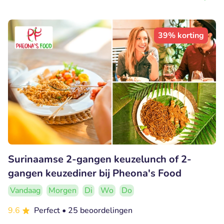
39% korting
Surinaamse 2-gangen keuzelunch of 2-
gangen keuzediner bij Pheona's Food
Vandaag
Morgen
Di
Wo
Do
9.6
Perfect
• 25 beoordelingen