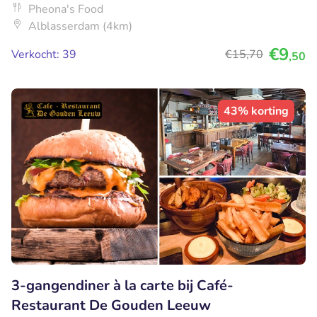
Pheona's Food
Alblasserdam (4km)
€9
Verkocht: 39
€15
,70
,50
43% korting
3-gangendiner à la carte bij Café-
Restaurant De Gouden Leeuw