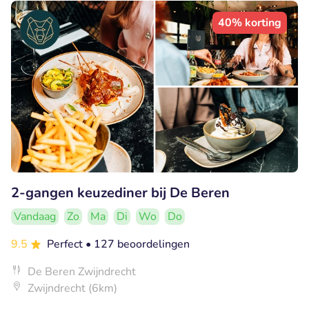
40% korting
2-gangen keuzediner bij De Beren
Vandaag
Zo
Ma
Di
Wo
Do
9.5
Perfect
• 127 beoordelingen
De Beren Zwijndrecht
Zwijndrecht (6km)