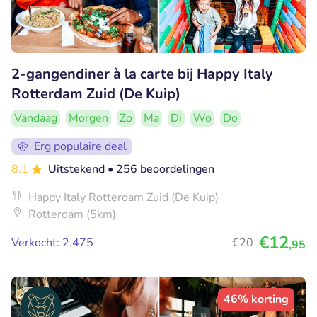
2-gangendiner à la carte bij Happy Italy
Rotterdam Zuid (De Kuip)
Vandaag
Morgen
Zo
Ma
Di
Wo
Do
Erg populaire deal
8.1
Uitstekend
• 256 beoordelingen
Happy Italy Rotterdam Zuid (De Kuip)
Rotterdam (5km)
€12
Verkocht: 2.475
€20
,95
46% korting