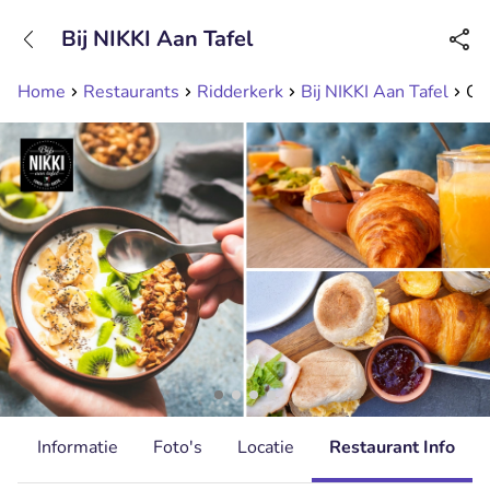
+31208089263
Bij NIKKI Aan Tafel
Bereikbaar tot 23:00 uur
Home
Restaurants
Ridderkerk
Bij NIKKI Aan Tafel
Ont
d
Informatie
Foto's
Locatie
Restaurant Info