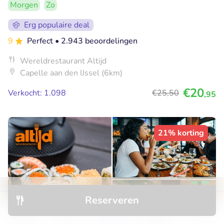
Morgen
Zo
Erg populaire deal
9
Perfect
• 2.943 beoordelingen
Wereldrestaurant Altijd
Capelle aan den IJssel (6km)
€20
Verkocht: 1.098
€25
,50
,95
21% korting
Reserveren
Ontdek
Hotels
Restaurants
Boekingen
Menu