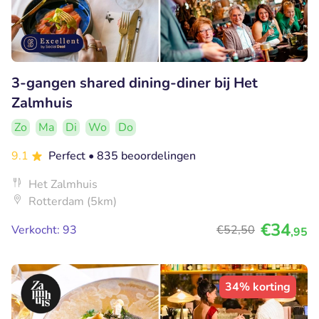
3-gangen shared dining-diner bij Het
Zalmhuis
Zo
Ma
Di
Wo
Do
9.1
Perfect
• 835 beoordelingen
Het Zalmhuis
Rotterdam (5km)
€34
Verkocht: 93
€52
,50
,95
34% korting