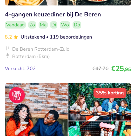
4-gangen keuzediner bij De Beren
Vandaag
Zo
Ma
Di
Wo
Do
8.2
Uitstekend
• 119 beoordelingen
De Beren Rotterdam-Zuid
Rotterdam (5km)
€25
Verkocht: 702
€47
,70
,95
35% korting