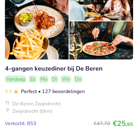
4-gangen keuzediner bij De Beren
Vandaag
Zo
Ma
Di
Wo
Do
9.5
Perfect
• 127 beoordelingen
De Beren Zwijndrecht
Zwijndrecht (6km)
€25
Verkocht: 853
€47
,70
,95