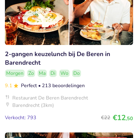
2-gangen keuzelunch bij De Beren in
Barendrecht
Morgen
Zo
Ma
Di
Wo
Do
9.1
Perfect
• 213 beoordelingen
Restaurant De Beren Barendrecht
Barendrecht (3km)
€12
Verkocht: 793
€22
,50