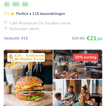
Zo
Wo
Do
9.9
Perfect
• 116 beoordelingen
Café-Restaurant De Gouden Leeuw
Rotterdam (4km)
€21
Verkocht: 415
€37
,60
,50
39% korting