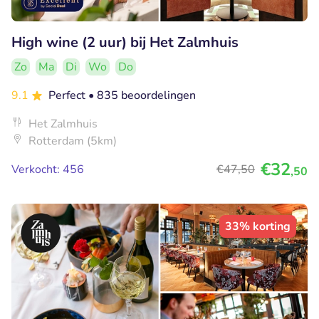
High wine (2 uur) bij Het Zalmhuis
Zo
Ma
Di
Wo
Do
9.1
Perfect
• 835 beoordelingen
Het Zalmhuis
Rotterdam (5km)
€32
Verkocht: 456
€47
,50
,50
33% korting