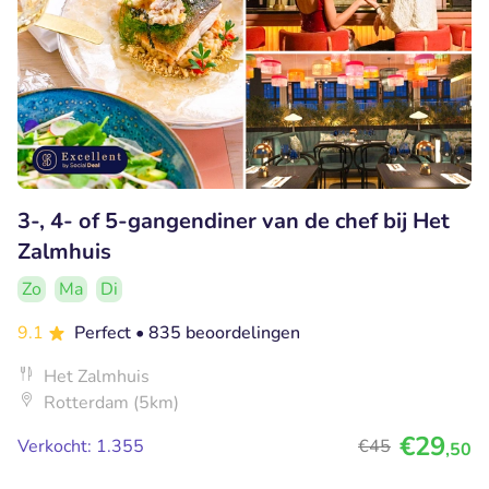
3-, 4- of 5-gangendiner van de chef bij Het
Zalmhuis
Zo
Ma
Di
9.1
Perfect
• 835 beoordelingen
Het Zalmhuis
Rotterdam (5km)
€29
Verkocht: 1.355
€45
,50