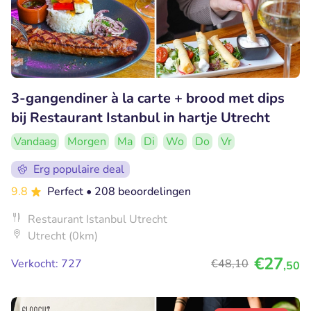
3-gangendiner à la carte + brood met dips
bij Restaurant Istanbul in hartje Utrecht
Vandaag
Morgen
Ma
Di
Wo
Do
Vr
Erg populaire deal
9.8
Perfect
• 208 beoordelingen
Restaurant Istanbul Utrecht
Utrecht (0km)
€27
Verkocht: 727
€48
,10
,50