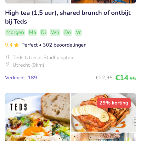
High tea (1,5 uur), shared brunch of ontbijt
bij Teds
Morgen
Ma
Di
Wo
Do
Vr
9.4
Perfect
• 302 beoordelingen
Teds Utrecht Stadhuisplein
Utrecht (0km)
€14
Verkocht: 189
€22
,95
,95
29% korting