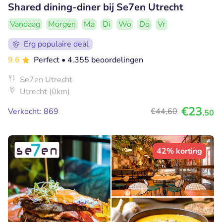
Shared dining-diner bij Se7en Utrecht
Vandaag
Morgen
Ma
Di
Wo
Do
Vr
Erg populaire deal
9.6
Perfect
• 4.355 beoordelingen
Se7en Utrecht
Utrecht (0km)
€23
Verkocht: 869
€44
,60
,50
42% korting