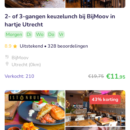
2- of 3-gangen keuzelunch bij BijMoov in
hartje Utrecht
Morgen
Di
Wo
Do
Vr
8.9
Uitstekend
• 328 beoordelingen
BijMoov
Utrecht (0km)
€11
Verkocht: 210
€19
,75
,95
43% korting