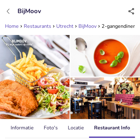
+31208089263
BijMoov
Bereikbaar tot 23:00 uur
Home
Restaurants
Utrecht
BijMoov
2-gangendiner à l
d
Informatie
Foto's
Locatie
Restaurant Info