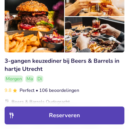
3-gangen keuzediner bij Beers & Barrels in
hartje Utrecht
Morgen
Ma
Di
9.8
Perfect
• 106 beoordelingen
Beers & Barrels Oudegracht
Utrecht (0km)
Reserveren
€22
Verkocht: 138
€32
,65
,50
Ontdek
Hotels
Restaurants
Boekingen
Menu