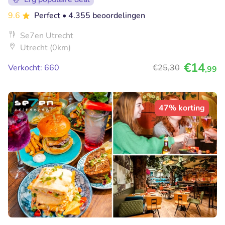
9.6
Perfect
• 4.355 beoordelingen
Se7en Utrecht
Utrecht (0km)
€14
Verkocht: 660
€25
,30
,99
47% korting