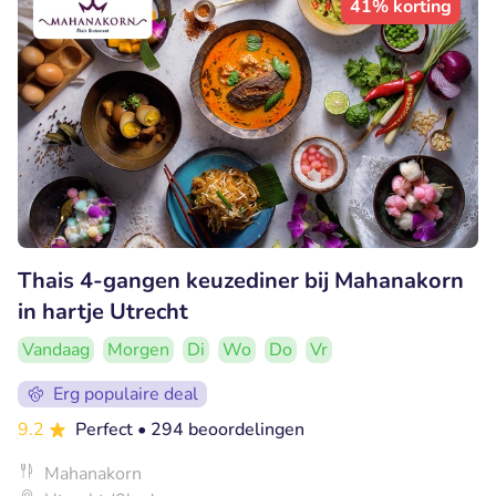
41% korting
Thais 4-gangen keuzediner bij Mahanakorn
in hartje Utrecht
Vandaag
Morgen
Di
Wo
Do
Vr
Erg populaire deal
9.2
Perfect
• 294 beoordelingen
Mahanakorn