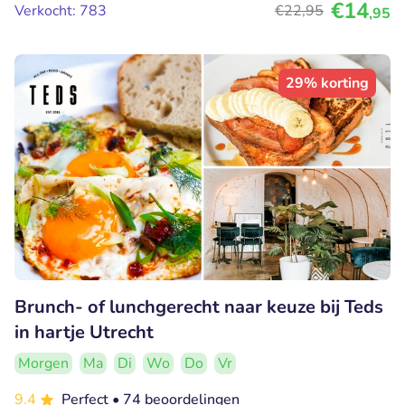
€14
Verkocht: 783
€22
,95
,95
29% korting
Brunch- of lunchgerecht naar keuze bij Teds
in hartje Utrecht
Morgen
Ma
Di
Wo
Do
Vr
9.4
Perfect
• 74 beoordelingen