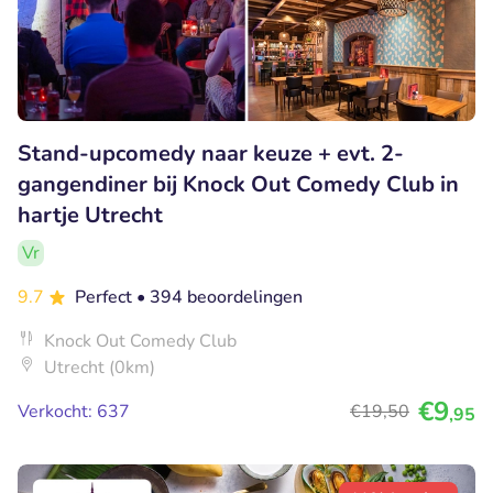
Stand-upcomedy naar keuze + evt. 2-
gangendiner bij Knock Out Comedy Club in
hartje Utrecht
Vr
9.7
Perfect
• 394 beoordelingen
Knock Out Comedy Club
Utrecht (0km)
€9
Verkocht: 637
€19
,50
,95