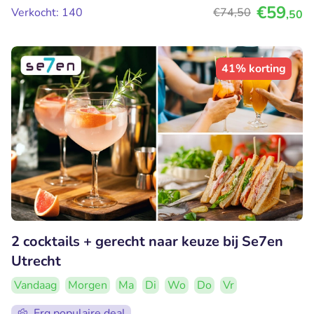
€59
Verkocht: 140
€74
,50
,50
41% korting
2 cocktails + gerecht naar keuze bij Se7en
Utrecht
Vandaag
Morgen
Ma
Di
Wo
Do
Vr
Erg populaire deal