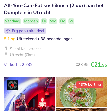
All-You-Can-Eat sushilunch (2 uur) aan het
Domplein in Utrecht
Vandaag
Morgen
Di
Wo
Do
Vr
Erg populaire deal
8.1
Uitstekend
• 38 beoordelingen
Sushi Koi Utrecht
Utrecht (0km)
€21
Verkocht: 2.732
€28
,95
,95
49% korting