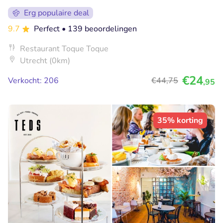
Erg populaire deal
9.7
Perfect
• 139 beoordelingen
Restaurant Toque Toque
Utrecht (0km)
€24
Verkocht: 206
€44
,75
,95
35% korting