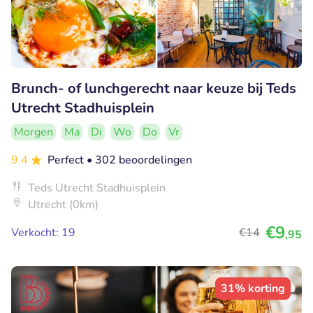
Brunch- of lunchgerecht naar keuze bij Teds
Utrecht Stadhuisplein
Morgen
Ma
Di
Wo
Do
Vr
9.4
Perfect
• 302 beoordelingen
Teds Utrecht Stadhuisplein
Utrecht (0km)
€9
Verkocht: 19
€14
,95
31% korting