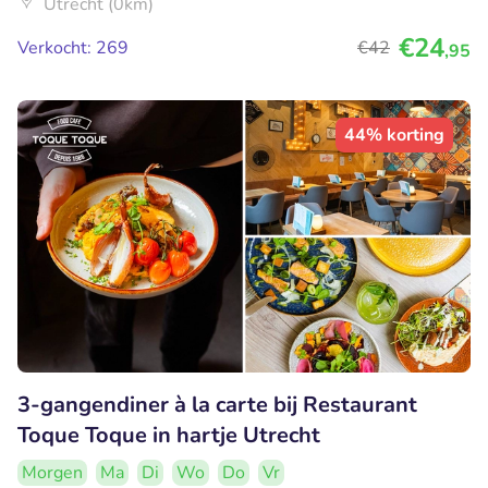
Utrecht (0km)
€24
Verkocht: 269
€42
,95
44% korting
3-gangendiner à la carte bij Restaurant
Toque Toque in hartje Utrecht
Morgen
Ma
Di
Wo
Do
Vr