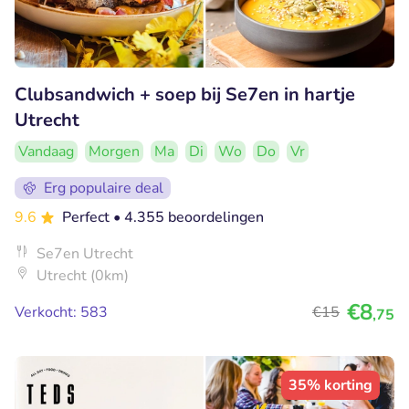
Clubsandwich + soep bij Se7en in hartje
Utrecht
Vandaag
Morgen
Ma
Di
Wo
Do
Vr
Erg populaire deal
9.6
Perfect
• 4.355 beoordelingen
Se7en Utrecht
Utrecht (0km)
€8
Verkocht: 583
€15
,75
35% korting