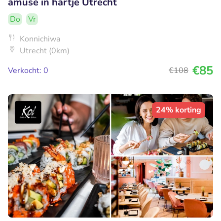
amuse in hartje Utrecht
Do
Vr
Konnichiwa
Utrecht (0km)
€85
Verkocht: 0
€108
24% korting