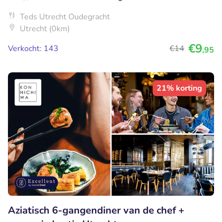
Teds Utrecht Oudegracht
Utrecht (0km)
€9
Verkocht: 143
€14
,95
21% korting
Aziatisch 6-gangendiner van de chef +