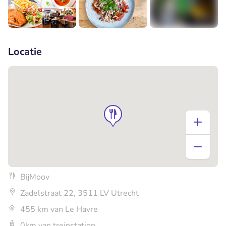
+4
Locatie
BijMoov
Zadelstraat 22, 3511 LV Utrecht
455 km van Le Havre
0km van treinstation