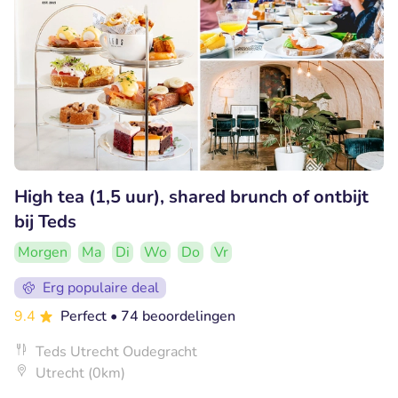
High tea (1,5 uur), shared brunch of ontbijt
bij Teds
Morgen
Ma
Di
Wo
Do
Vr
Erg populaire deal
9.4
Perfect
• 74 beoordelingen
Teds Utrecht Oudegracht
Utrecht (0km)