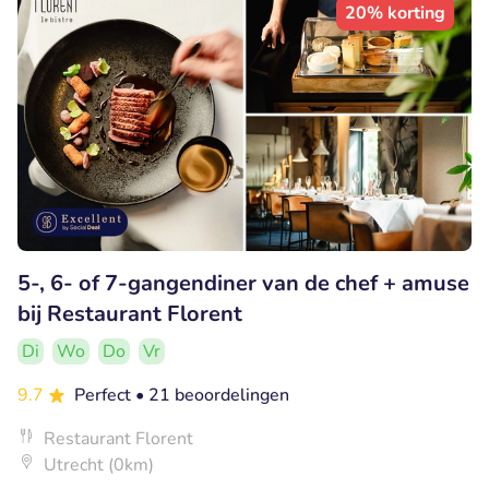
20% korting
5-, 6- of 7-gangendiner van de chef + amuse
bij Restaurant Florent
Di
Wo
Do
Vr
9.7
Perfect
• 21 beoordelingen
Restaurant Florent
Utrecht (0km)