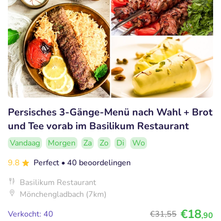
Persisches 3-Gänge-Menü nach Wahl + Brot
und Tee vorab im Basilikum Restaurant
Vandaag
Morgen
Za
Zo
Di
Wo
9.8
Perfect
• 40 beoordelingen
Basilikum Restaurant
Mönchengladbach (7km)
€18
Verkocht: 40
€31
,55
,90