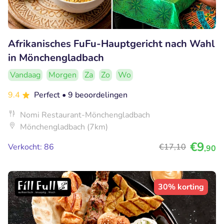
Afrikanisches FuFu-Hauptgericht nach Wahl
in Mönchengladbach
Vandaag
Morgen
Za
Zo
Wo
9.4
Perfect
• 9 beoordelingen
Nomi Restaurant-Mönchengladbach
Mönchengladbach (7km)
€9
Verkocht: 86
€17
,10
,90
30% korting