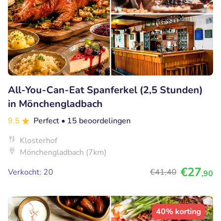
All-You-Can-Eat Spanferkel (2,5 Stunden)
in Mönchengladbach
9.5
Perfect
• 15 beoordelingen
Klosterhof
Mönchengladbach (7km)
€27
Verkocht: 20
€41
,40
,90
40% korting