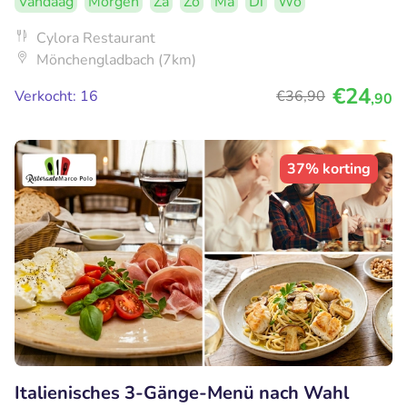
Vandaag
Morgen
Za
Zo
Ma
Di
Wo
Cylora Restaurant
Mönchengladbach (7km)
€24
Verkocht: 16
€36
,90
,90
37% korting
Italienisches 3-Gänge-Menü nach Wahl