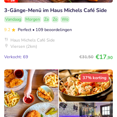
3-Gänge-Menü im Haus Michels Café Side
Vandaag
Morgen
Za
Zo
Wo
9.2
Perfect
• 109 beoordelingen
Haus Michels Café Side
Viersen (2km)
€17
Verkocht: 69
€31
,50
,90
37% korting