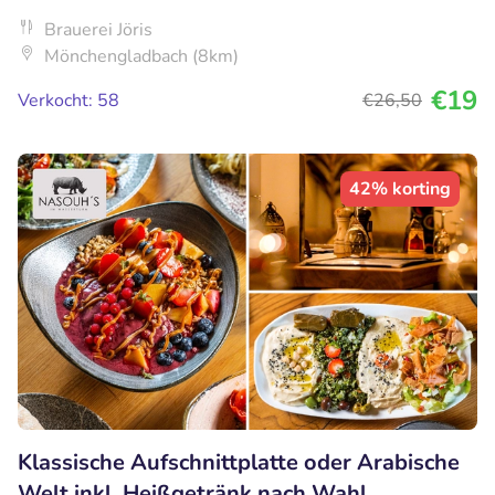
Brauerei Jöris
Mönchengladbach (8km)
€19
Verkocht: 58
€26
,50
42% korting
Klassische Aufschnittplatte oder Arabische
Welt inkl. Heißgetränk nach Wahl