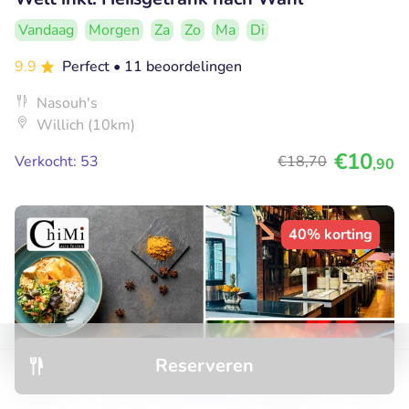
Vandaag
Morgen
Za
Zo
Ma
Di
9.9
Perfect
• 11 beoordelingen
Nasouh's
Willich (10km)
€10
Verkocht: 53
€18
,70
,90
40% korting
Reserveren
Ontdek
Hotels
Restaurants
Boekingen
Menu