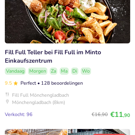
Fill Full Teller bei Fill Full im Minto
Einkaufszentrum
Vandaag
Morgen
Za
Ma
Di
Wo
9.5
Perfect
• 128 beoordelingen
Fill Full Mönchengladbach
Mönchengladbach (8km)
€11
Verkocht: 96
€16
,90
,90