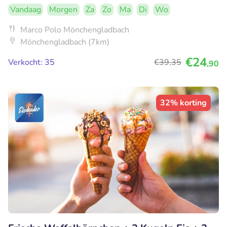
Vandaag
Morgen
Za
Zo
Ma
Di
Wo
Marco Polo Mönchengladbach
Mönchengladbach (7km)
€24
Verkocht: 35
€39
,35
,90
32% korting