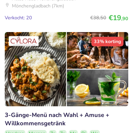
Mönchengladbach (7km)
€19
Verkocht: 20
€38
,50
,90
33% korting
3-Gänge-Menü nach Wahl + Amuse +
Willkommensgetränk