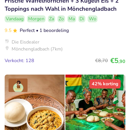
Frische Waffelhörnchen + 3 Kugeln Eis + 2
Toppings nach Wahl in Mönchengladbach
Vandaag
Morgen
Za
Zo
Ma
Di
Wo
9.5
Perfect
• 1 beoordeling
Die Eisdealer
Mönchengladbach (7km)
€5
Verkocht: 128
€8
,70
,90
42% korting