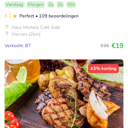
Vandaag
Morgen
Za
Zo
Wo
9.2
Perfect
• 109 beoordelingen
Haus Michels Café Side
Viersen (2km)
€19
Verkocht: 87
€35
43% korting