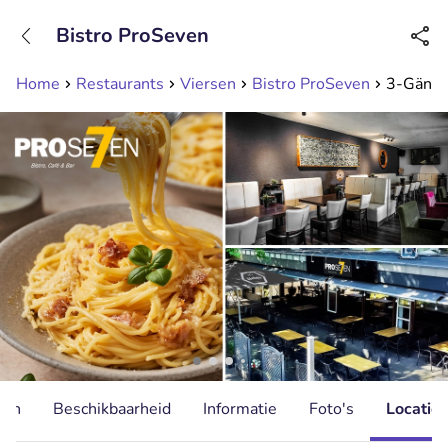
+31208089263
Bistro ProSeven
Bereikbaar tot 23:00 uur
Home
Restaurants
Viersen
Bistro ProSeven
3-Gänge
ten
Beschikbaarheid
Informatie
Foto's
Locatie