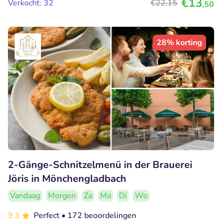
€13
Verkocht: 32
€22
,15
,50
28% korting
2-Gänge-Schnitzelmenü in der Brauerei
Jöris in Mönchengladbach
Vandaag
Morgen
Za
Ma
Di
Wo
9.3
Perfect
• 172 beoordelingen