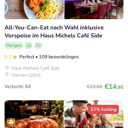
All-You-Can-Eat nach Wahl inklusive
Vorspeise im Haus Michels Café Side
Morgen
Za
Zo
9.2
Perfect
• 109 beoordelingen
Haus Michels Café Side
Viersen (2km)
€14
Verkocht: 64
€23
,50
,90
33% korting