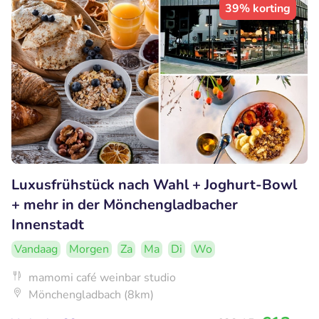
39% korting
Luxusfrühstück nach Wahl + Joghurt-Bowl
+ mehr in der Mönchengladbacher
Innenstadt
Vandaag
Morgen
Za
Ma
Di
Wo
mamomi café weinbar studio
Mönchengladbach (8km)