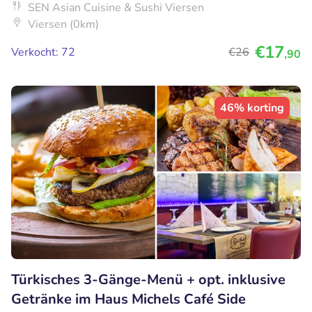
SEN Asian Cuisine & Sushi Viersen
Viersen (0km)
€17
Verkocht: 72
€26
,90
46% korting
Türkisches 3-Gänge-Menü + opt. inklusive
Getränke im Haus Michels Café Side