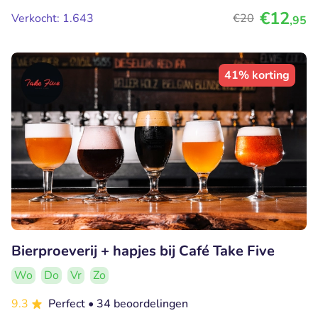
€12
Verkocht: 1.643
€20
,95
41% korting
Bierproeverij + hapjes bij Café Take Five
Wo
Do
Vr
Zo
9.3
Perfect
• 34 beoordelingen