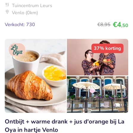
Tuincentrum Leurs
Venlo (0km)
€4
Verkocht: 730
€8
,95
,50
37% korting
Ontbijt + warme drank + jus d'orange bij La
Oya in hartje Venlo