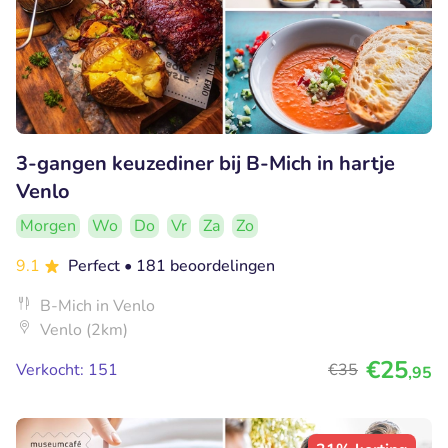
3-gangen keuzediner bij B-Mich in hartje
Venlo
Morgen
Wo
Do
Vr
Za
Zo
9.1
Perfect
• 181 beoordelingen
B-Mich in Venlo
Venlo (2km)
€25
Verkocht: 151
€35
,95