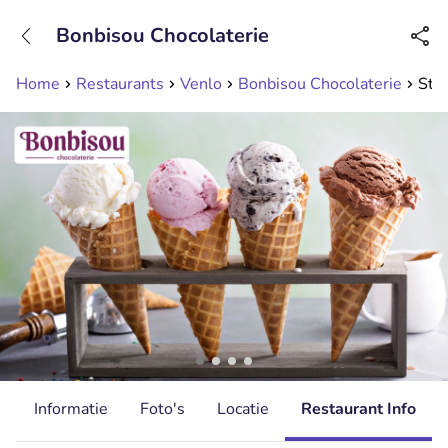
+31208089263
Bonbisou Chocolaterie
Bereikbaar tot 23:00 uur
Home
Restaurants
Venlo
Bonbisou Chocolaterie
Stri
d
Informatie
Foto's
Locatie
Restaurant Info