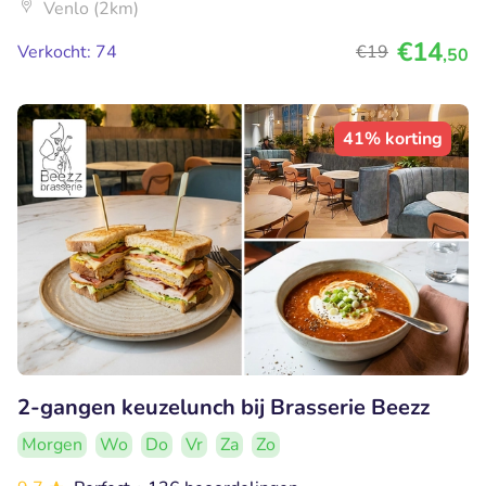
Venlo (2km)
€14
Verkocht: 74
€19
,50
41% korting
2-gangen keuzelunch bij Brasserie Beezz
Morgen
Wo
Do
Vr
Za
Zo