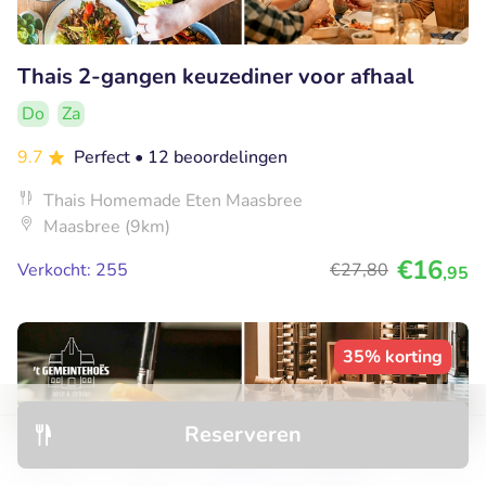
Thais 2-gangen keuzediner voor afhaal
Do
Za
9.7
Perfect
• 12 beoordelingen
Thais Homemade Eten Maasbree
Maasbree (9km)
€16
Verkocht: 255
€27
,80
,95
35% korting
Reserveren
Ontdek
Hotels
Restaurants
Boekingen
Menu