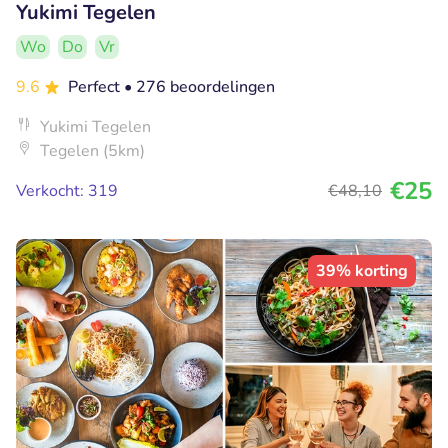
Yukimi Tegelen
Wo
Do
Vr
9.6
Perfect
• 276 beoordelingen
Yukimi Tegelen
Tegelen (5km)
€25
Verkocht: 319
€48
,10
39% korting