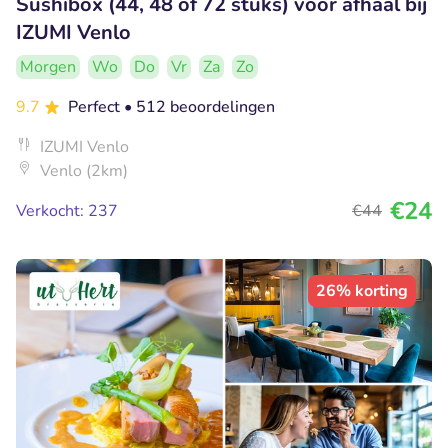
Sushibox (44, 48 of 72 stuks) voor afhaal bij
IZUMI Venlo
Morgen
Wo
Do
Vr
Za
Zo
9.7
Perfect
• 512 beoordelingen
IZUMI Venlo
Venlo (2km)
€24
Verkocht: 237
€44
26% korting