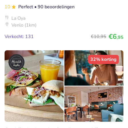
10
Perfect
• 90 beoordelingen
La Oya
Venlo (1km)
€6
Verkocht: 131
€10
,95
,95
32% korting