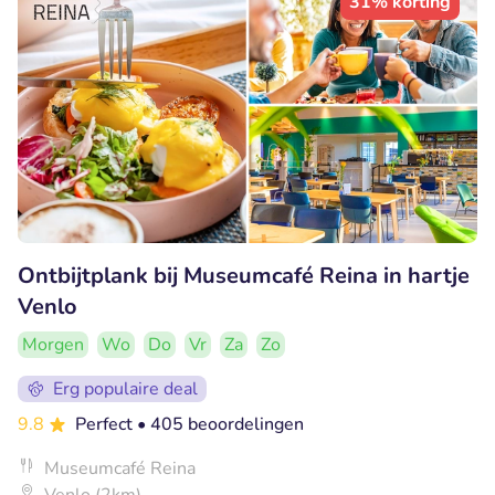
31% korting
Ontbijtplank bij Museumcafé Reina in hartje
Venlo
Morgen
Wo
Do
Vr
Za
Zo
Erg populaire deal
9.8
Perfect
• 405 beoordelingen
Museumcafé Reina