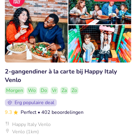
2-gangendiner à la carte bij Happy Italy
Venlo
Morgen
Wo
Do
Vr
Za
Zo
Erg populaire deal
9.3
Perfect
• 402 beoordelingen
Happy Italy Venlo
Venlo (1km)