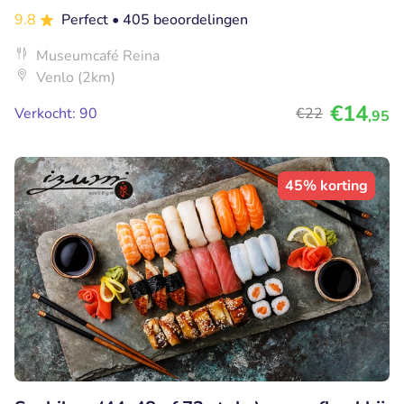
9.8
Perfect
• 405 beoordelingen
Museumcafé Reina
Venlo (2km)
€14
Verkocht: 90
€22
,95
45% korting