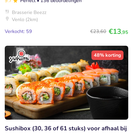
9.7
Perfect
• 136 beoordelingen
Brasserie Beezz
Venlo (2km)
€13
Verkocht: 59
€23
,60
,95
48% korting
Sushibox (30, 36 of 61 stuks) voor afhaal bij