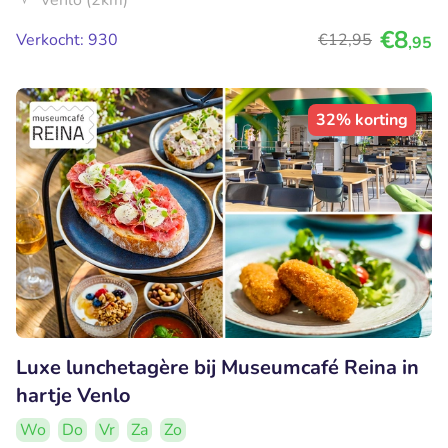
Venlo (2km)
€8
Verkocht: 930
€12
,95
,95
32% korting
Luxe lunchetagère bij Museumcafé Reina in
hartje Venlo
Wo
Do
Vr
Za
Zo