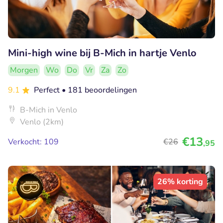
Mini-high wine bij B-Mich in hartje Venlo
Morgen
Wo
Do
Vr
Za
Zo
9.1
Perfect
• 181 beoordelingen
B-Mich in Venlo
Venlo (2km)
€13
Verkocht: 109
€26
,95
26% korting