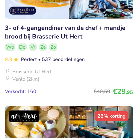
3- of 4-gangendiner van de chef + mandje
brood bij Brasserie Ut Hert
Wo
Do
Vr
Za
Zo
9.8
Perfect
• 537 beoordelingen
Brasserie Ut Hert
Venlo (2km)
€29
Verkocht: 160
€40
,50
,95
28% korting