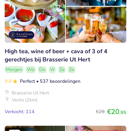
High tea, wine of beer + cava of 3 of 4
gerechtjes bij Brasserie Ut Hert
Morgen
Wo
Do
Vr
Za
Zo
9.8
Perfect
• 537 beoordelingen
Brasserie Ut Hert
Venlo (2km)
€20
Verkocht: 114
€29
,95