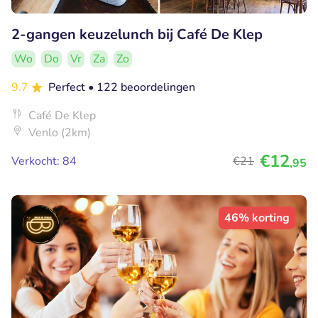
2-gangen keuzelunch bij Café De Klep
Wo
Do
Vr
Za
Zo
9.7
Perfect
• 122 beoordelingen
Café De Klep
Venlo (2km)
€12
Verkocht: 84
€21
,95
46% korting