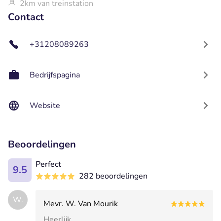
2km van treinstation
Contact
+31208089263
Bedrijfspagina
Website
Beoordelingen
Perfect
9.5
282 beoordelingen
W.
Mevr. W. Van Mourik
Heerlijk