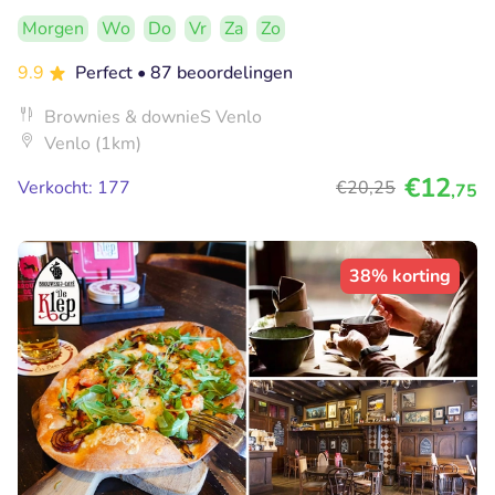
Morgen
Wo
Do
Vr
Za
Zo
9.9
Perfect
• 87 beoordelingen
Brownies & downieS Venlo
Venlo (1km)
€12
Verkocht: 177
€20
,25
,75
38% korting