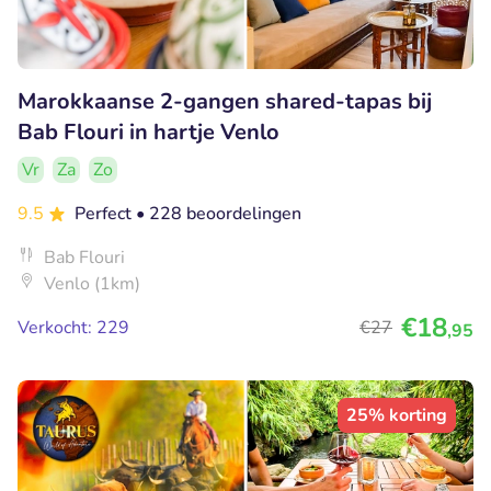
Marokkaanse 2-gangen shared-tapas bij
Bab Flouri in hartje Venlo
Vr
Za
Zo
9.5
Perfect
• 228 beoordelingen
Bab Flouri
Venlo (1km)
€18
Verkocht: 229
€27
,95
25% korting