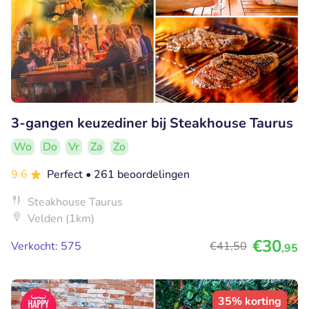
3-gangen keuzediner bij Steakhouse Taurus
Wo
Do
Vr
Za
Zo
9.6
Perfect
• 261 beoordelingen
Steakhouse Taurus
Velden (1km)
€30
Verkocht: 575
€41
,50
,95
35% korting