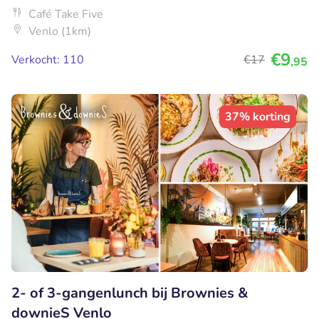
Café Take Five
Venlo (1km)
€9
Verkocht: 110
€17
,95
37% korting
2- of 3-gangenlunch bij Brownies &
downieS Venlo