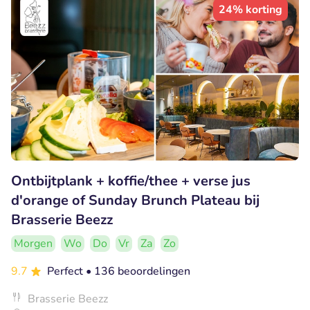
24% korting
Ontbijtplank + koffie/thee + verse jus
d'orange of Sunday Brunch Plateau bij
Brasserie Beezz
Morgen
Wo
Do
Vr
Za
Zo
9.7
Perfect
• 136 beoordelingen
Brasserie Beezz