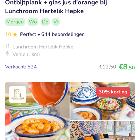
Ontbijtplank + glas jus d'orange bij
Lunchroom Hertelik Hepke
Morgen
Wo
Do
Vr
10
Perfect
• 644 beoordelingen
Lunchroom Hertelik Hepke
Venlo (1km)
€8
Verkocht: 524
€12
,50
,50
30% korting