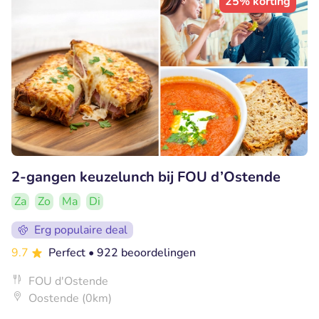
25% korting
2-gangen keuzelunch bij FOU d’Ostende
Za
Zo
Ma
Di
Erg populaire deal
9.7
Perfect
• 922 beoordelingen
FOU d'Ostende
Oostende (0km)