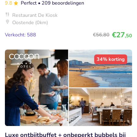
9.8
Perfect
• 209 beoordelingen
Restaurant De Kiosk
Oostende (0km)
€27
Verkocht: 588
€56
,80
,50
34% korting
Luxe ontbijtbuffet + onbeperkt bubbels bij