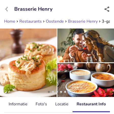
+31208089263
Brasserie Henry
Bereikbaar tot 23:00 uur
Home
Restaurants
Oostende
Brasserie Henry
3-gang
d
Informatie
Foto's
Locatie
Restaurant Info