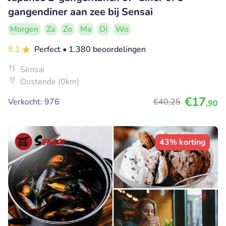
gangendiner aan zee bij Sensai
Morgen
Za
Zo
Ma
Di
Wo
9.1
Perfect
• 1.380 beoordelingen
Sensai
Oostende (0km)
€17
Verkocht: 976
€40
,25
,90
43% korting