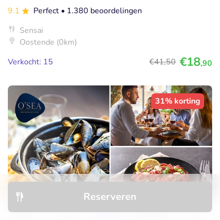
9.1
Perfect
• 1.380 beoordelingen
Sensai
Oostende (0km)
€18
Verkocht: 15
€41
,50
,90
31% korting
Reserveren
Ontdek
Hotels
Restaurants
Boekingen
Menu