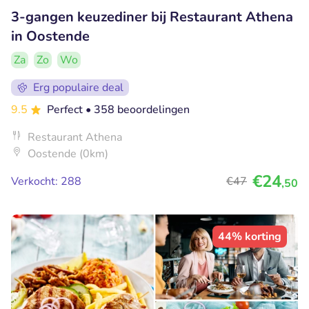
3-gangen keuzediner bij Restaurant Athena
in Oostende
Za
Zo
Wo
Erg populaire deal
9.5
Perfect
• 358 beoordelingen
Restaurant Athena
Oostende (0km)
€24
Verkocht: 288
€47
,50
44% korting