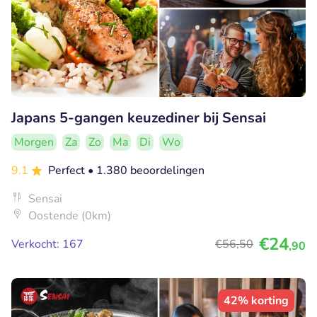
Japans 5-gangen keuzediner bij Sensai
Morgen
Za
Zo
Ma
Di
Wo
9.1
Perfect
• 1.380 beoordelingen
Sensai
Oostende (0km)
€24
Verkocht: 167
€56
,50
,90
42% korting