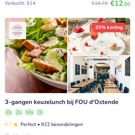
€12
Verkocht: 514
€16
,70
,50
35% korting
3-gangen keuzelunch bij FOU d'Ostende
Za
Zo
Ma
Di
9.7
Perfect
• 922 beoordelingen