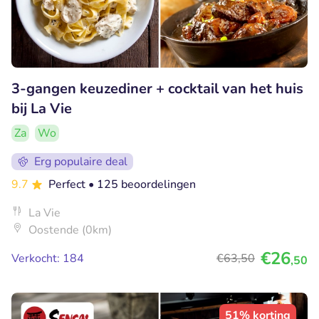
3-gangen keuzediner + cocktail van het huis
bij La Vie
Za
Wo
Erg populaire deal
9.7
Perfect
• 125 beoordelingen
La Vie
Oostende (0km)
€26
Verkocht: 184
€63
,50
,50
51% korting