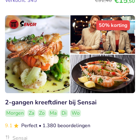
€15
Verkocht: 345
€31
,40
,50
50% korting
2-gangen kreeftdiner bij Sensai
Morgen
Za
Zo
Ma
Di
Wo
9.1
Perfect
• 1.380 beoordelingen
Sensai