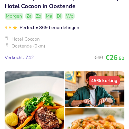
Hotel Cocoon in Oostende
Morgen
Za
Zo
Ma
Di
Wo
9.8
Perfect
• 869 beoordelingen
Hotel Cocoon
Oostende (0km)
€26
Verkocht: 742
€40
,50
49% korting