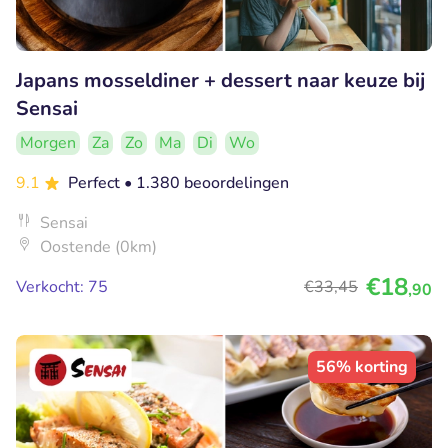
Japans mosseldiner + dessert naar keuze bij
Sensai
Morgen
Za
Zo
Ma
Di
Wo
9.1
Perfect
• 1.380 beoordelingen
Sensai
Oostende (0km)
€18
Verkocht: 75
€33
,45
,90
56% korting