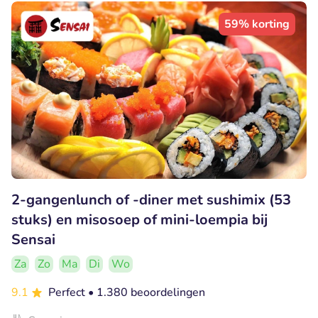
59% korting
2-gangenlunch of -diner met sushimix (53
stuks) en misosoep of mini-loempia bij
Sensai
Za
Zo
Ma
Di
Wo
9.1
Perfect
• 1.380 beoordelingen