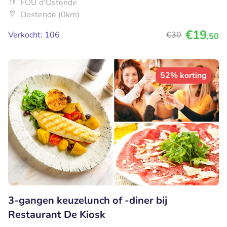
FOU d'Ostende
Oostende (0km)
€19
Verkocht: 106
€30
,50
52% korting
3-gangen keuzelunch of -diner bij
Restaurant De Kiosk