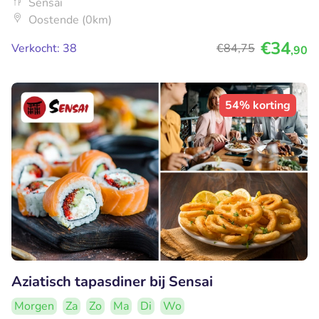
Sensai
Oostende (0km)
€34
Verkocht: 38
€84
,75
,90
54% korting
Aziatisch tapasdiner bij Sensai
Morgen
Za
Zo
Ma
Di
Wo