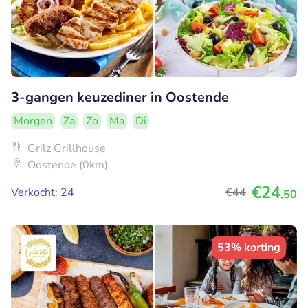
3-gangen keuzediner in Oostende
Morgen
Za
Zo
Ma
Di
Grilz Grillhouse
Oostende (0km)
€24
Verkocht: 24
€44
,50
53% korting