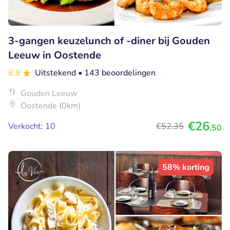
3-gangen keuzelunch of -diner bij Gouden
Leeuw in Oostende
8.9
Uitstekend
• 143 beoordelingen
Gouden Leeuw
Oostende (0km)
€26
Verkocht: 10
€52
,35
,50
58% korting