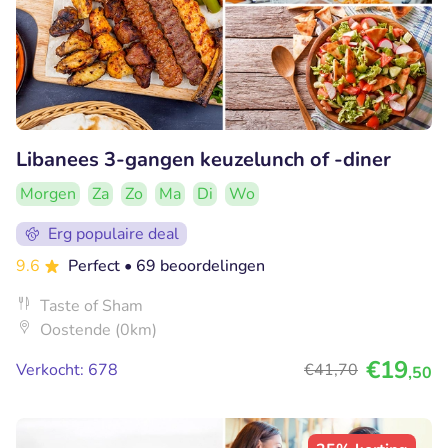
Libanees 3-gangen keuzelunch of -diner
Morgen
Za
Zo
Ma
Di
Wo
Erg populaire deal
9.6
Perfect
• 69 beoordelingen
Taste of Sham
Oostende (0km)
€19
Verkocht: 678
€41
,70
,50