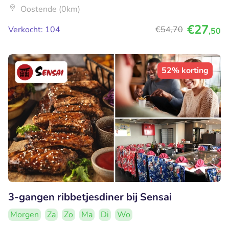
Oostende (0km)
€27
Verkocht: 104
€54
,70
,50
52% korting
3-gangen ribbetjesdiner bij Sensai
Morgen
Za
Zo
Ma
Di
Wo