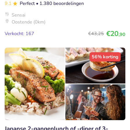
9.1
Perfect
• 1.380 beoordelingen
Sensai
Oostende (0km)
€20
Verkocht: 167
€43
,25
,90
56% korting
Japanse 2-gangenlunch of -diner of 3-