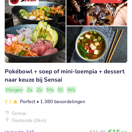
Pokébowl + soep of mini-loempia + dessert
naar keuze bij Sensai
Morgen
Za
Zo
Ma
Di
Wo
9.1
Perfect
• 1.380 beoordelingen
Sensai
Oostende (0km)