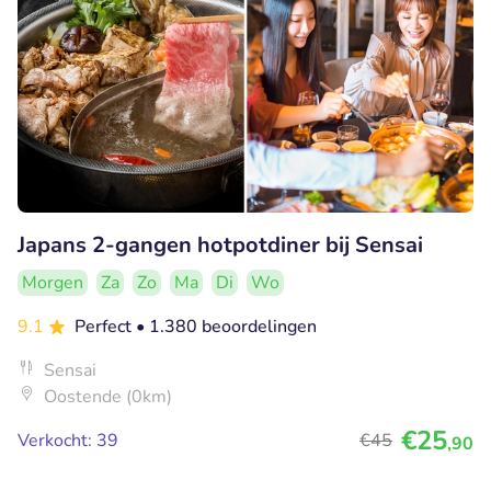
Japans 2-gangen hotpotdiner bij Sensai
Morgen
Za
Zo
Ma
Di
Wo
9.1
Perfect
• 1.380 beoordelingen
Sensai
Oostende (0km)
€25
Verkocht: 39
€45
,90