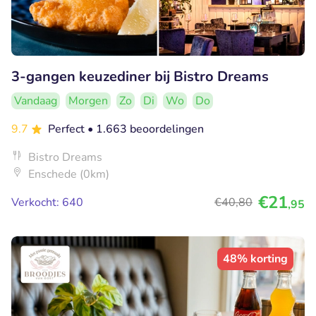
3-gangen keuzediner bij Bistro Dreams
Vandaag
Morgen
Zo
Di
Wo
Do
9.7
Perfect
• 1.663 beoordelingen
Bistro Dreams
Enschede (0km)
€21
Verkocht: 640
€40
,80
,95
48% korting