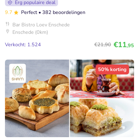
Erg populaire deal
9.7
Perfect
• 382 beoordelingen
Bar Bistro Loev Enschede
Enschede (0km)
€11
Verkocht: 1.524
€21
,90
,95
50% korting