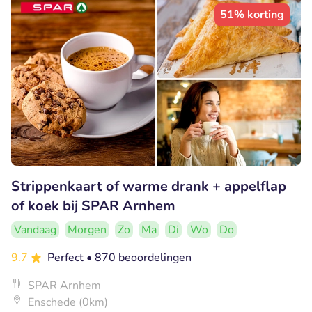
51% korting
Strippenkaart of warme drank + appelflap
of koek bij SPAR Arnhem
Vandaag
Morgen
Zo
Ma
Di
Wo
Do
9.7
Perfect
• 870 beoordelingen
SPAR Arnhem
Enschede (0km)