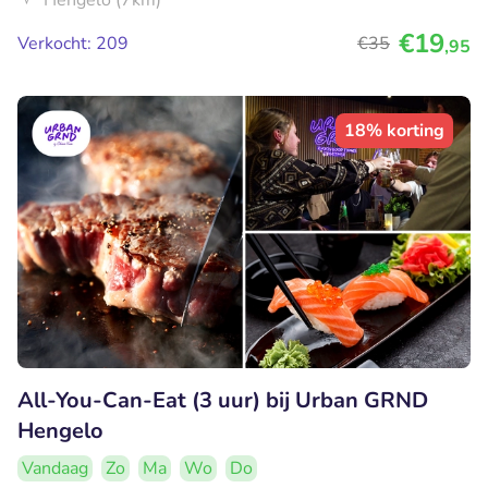
Hengelo (7km)
€19
Verkocht: 209
€35
,95
18% korting
All-You-Can-Eat (3 uur) bij Urban GRND
Hengelo
Vandaag
Zo
Ma
Wo
Do