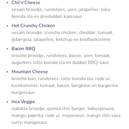
Chil'n'Cheese
sesam broodje, rundvlees, uien, jalapeños, lollo
bionda sla en driedubbel kaassaus
Hot Crunchy Chicken
sesam broodje, crunchy chicken, cheddar, tomaat,
ijsbergsla, jalapeños
, ketchup en knoflookcrème
Bacon BBQ
brioche broodje, rundvlees, bacon, uien, tomaat,
augurken, lollo bionda sla en dubbel BBQ-saus
Mountain Cheese
brioche bun, rundvlees, lollo bionda sla, rode ui,
komkommer, tomaat, bacon, bergkäse en burgerme
burgersaus
Inca Veggie
ciabatta broodje, quinoa chili burger, babyspinazie,
mango, paprika, rode ui, mayonaise, mango chili saus,
curry-mangosaus