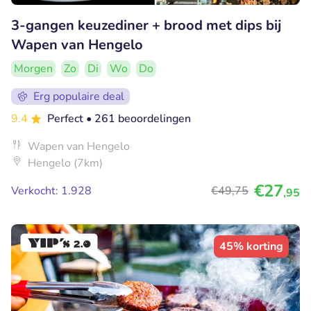
3-gangen keuzediner + brood met dips bij
Wapen van Hengelo
Morgen
Zo
Di
Wo
Do
Erg populaire deal
9.4
Perfect
• 261 beoordelingen
Wapen van Hengelo
Hengelo (7km)
€27
Verkocht: 1.928
€49
,75
,95
45% korting