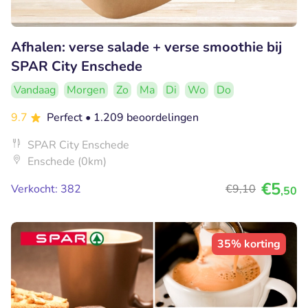
Afhalen: verse salade + verse smoothie bij
SPAR City Enschede
Vandaag
Morgen
Zo
Ma
Di
Wo
Do
9.7
Perfect
• 1.209 beoordelingen
SPAR City Enschede
Enschede (0km)
€5
Verkocht: 382
€9
,10
,50
35% korting