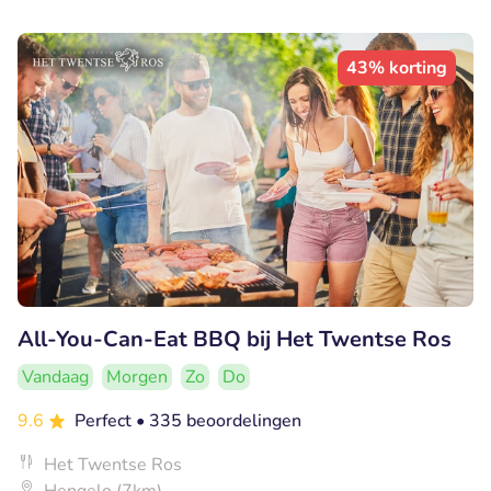
43% korting
All-You-Can-Eat BBQ bij Het Twentse Ros
Vandaag
Morgen
Zo
Do
9.6
Perfect
• 335 beoordelingen
Het Twentse Ros