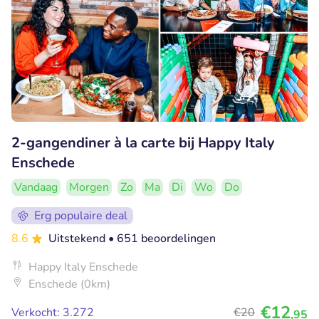
2-gangendiner à la carte bij Happy Italy
Enschede
Vandaag
Morgen
Zo
Ma
Di
Wo
Do
Erg populaire deal
8.6
Uitstekend
• 651 beoordelingen
Happy Italy Enschede
Enschede (0km)
€12
Verkocht: 3.272
€20
,95