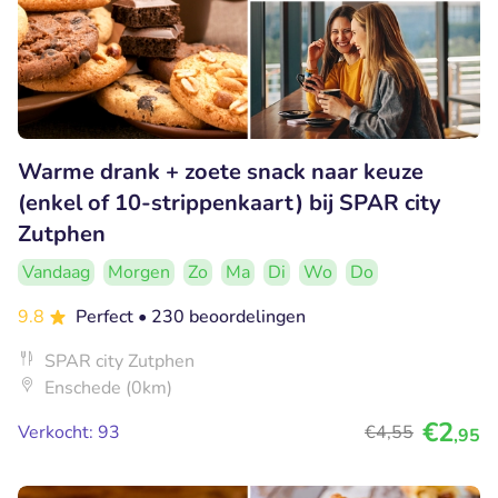
Warme drank + zoete snack naar keuze
(enkel of 10-strippenkaart) bij SPAR city
Zutphen
Vandaag
Morgen
Zo
Ma
Di
Wo
Do
9.8
Perfect
• 230 beoordelingen
SPAR city Zutphen
Enschede (0km)
€2
Verkocht: 93
€4
,55
,95