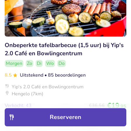
Onbeperkte tafelbarbecue (1,5 uur) bij Yip's
2.0 Café en Bowlingcentrum
Morgen
Zo
Di
Wo
Do
8.5
Uitstekend
• 85 beoordelingen
Yip's 2.0 Café en Bowlingcentrum
Hengelo (7km)
€19
Verkocht: 43
€36
,56
,95
Reserveren
Ontdek
Hotels
Restaurants
Boekingen
Menu
50% korting