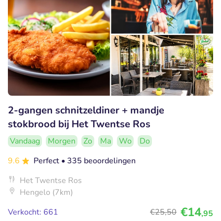
2-gangen schnitzeldiner + mandje
stokbrood bij Het Twentse Ros
Vandaag
Morgen
Zo
Ma
Wo
Do
9.6
Perfect
• 335 beoordelingen
Het Twentse Ros
Hengelo (7km)
€14
Verkocht: 661
€25
,50
,95