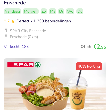
Enschede
Vandaag
Morgen
Zo
Ma
Di
Wo
Do
9.7
Perfect
• 1.209 beoordelingen
SPAR City Enschede
Enschede (0km)
€2
Verkocht: 183
€4
,55
,95
40% korting