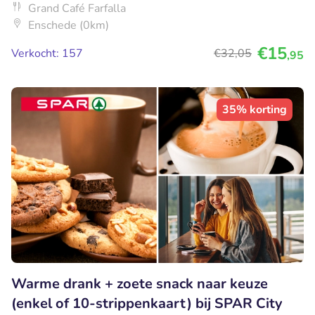
Grand Café Farfalla
Enschede (0km)
€15
Verkocht: 157
€32
,05
,95
35% korting
Warme drank + zoete snack naar keuze
(enkel of 10-strippenkaart) bij SPAR City