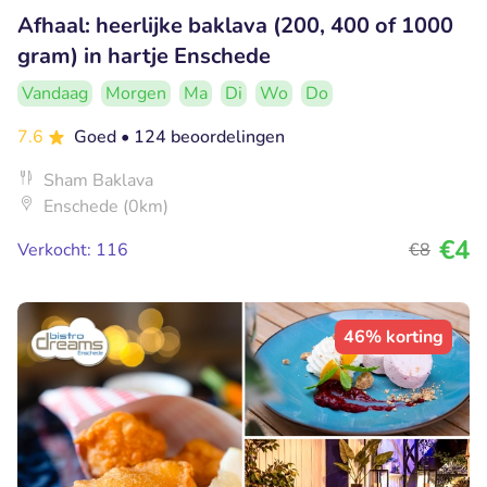
Afhaal: heerlijke baklava (200, 400 of 1000
gram) in hartje Enschede
Vandaag
Morgen
Ma
Di
Wo
Do
7.6
Goed
• 124 beoordelingen
Sham Baklava
Enschede (0km)
€4
Verkocht: 116
€8
46% korting