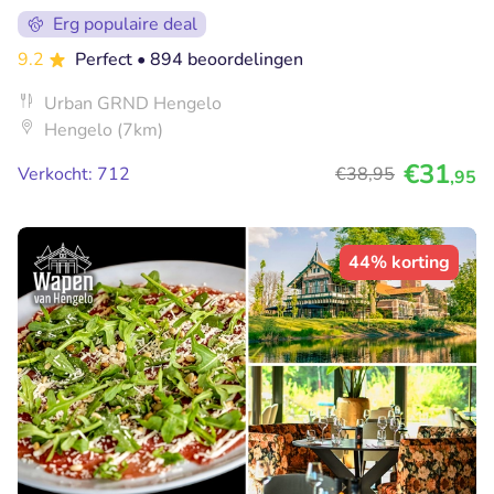
Erg populaire deal
9.2
Perfect
• 894 beoordelingen
Urban GRND Hengelo
Hengelo (7km)
€31
Verkocht: 712
€38
,95
,95
44% korting