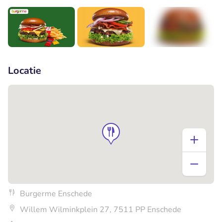
+1
Locatie
Burgerme Enschede
Willem Wilminkplein 27, 7511 PP Enschede