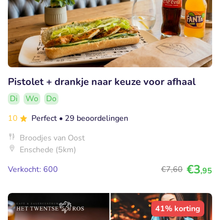
Pistolet + drankje naar keuze voor afhaal
Di
Wo
Do
10
Perfect
• 29 beoordelingen
Broodjes van Oost
Enschede (5km)
€3
Verkocht: 600
€7
,60
,95
41% korting