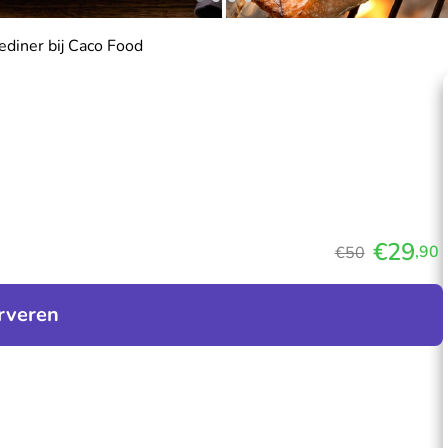
diner bij Caco Food
€29
,90
€50
rveren