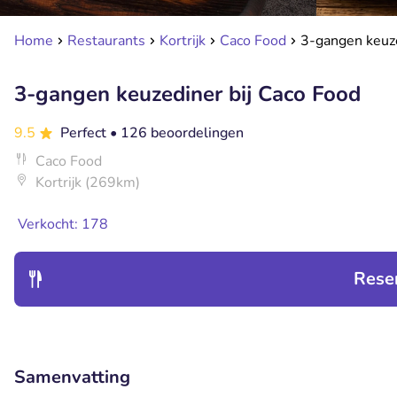
Home
Restaurants
Kortrijk
Caco Food
3-gangen keuze
3-gangen keuzediner bij Caco Food
9.5
Perfect
• 126 beoordelingen
Caco Food
Kortrijk (269km)
Verkocht: 178
Rese
Samenvatting