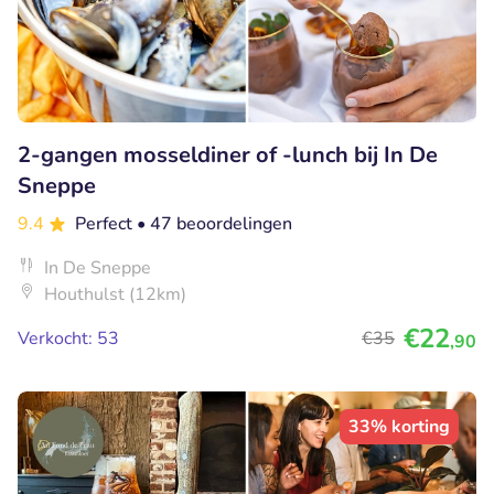
2-gangen mosseldiner of -lunch bij In De
Sneppe
9.4
Perfect
• 47 beoordelingen
In De Sneppe
Houthulst (12km)
€22
Verkocht: 53
€35
,90
33% korting