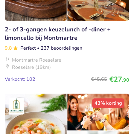
2- of 3-gangen keuzelunch of -diner +
limoncello bij Montmartre
9.8
Perfect
• 237 beoordelingen
Montmartre Roeselare
Roeselare (19km)
€27
Verkocht: 102
€45
,65
,90
43% korting