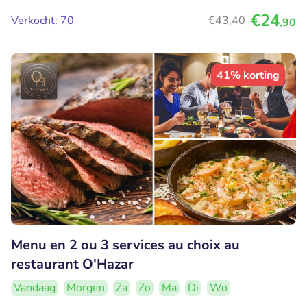
€24
Verkocht: 70
€43
,40
,90
41% korting
Menu en 2 ou 3 services au choix au
restaurant O'Hazar
Vandaag
Morgen
Za
Zo
Ma
Di
Wo