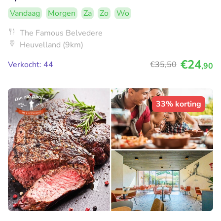
Vandaag
Morgen
Za
Zo
Wo
The Famous Belvedere
Heuvelland (9km)
€24
Verkocht: 44
€35
,50
,90
33% korting