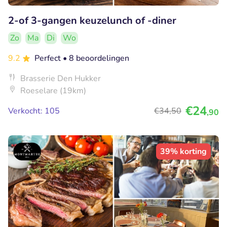
2-of 3-gangen keuzelunch of -diner
Zo
Ma
Di
Wo
9.2
Perfect
• 8 beoordelingen
Brasserie Den Hukker
Roeselare (19km)
€24
Verkocht: 105
€34
,50
,90
39% korting