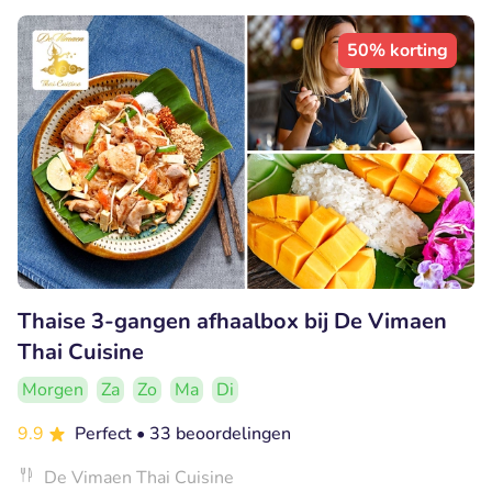
50% korting
Thaise 3-gangen afhaalbox bij De Vimaen
Thai Cuisine
Morgen
Za
Zo
Ma
Di
9.9
Perfect
• 33 beoordelingen
De Vimaen Thai Cuisine