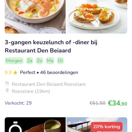
3-gangen keuzelunch of -diner bij
Restaurant Den Beiaard
Morgen
Za
Zo
Ma
Di
9.9
Perfect
• 46 beoordelingen
Restaurant Den Beiaard Roeselare
Roeselare (19km)
€34
Verkocht: 29
€61
,50
,90
20% korting