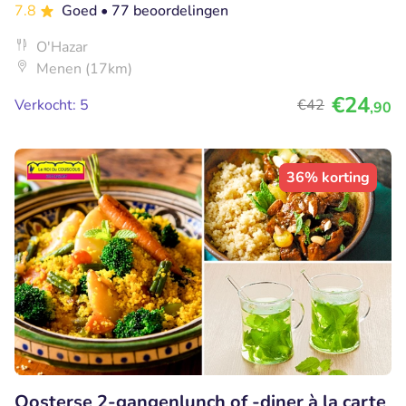
7.8
Goed
• 77 beoordelingen
O'Hazar
Menen (17km)
€24
Verkocht: 5
€42
,90
36% korting
Oosterse 2-gangenlunch of -diner à la carte