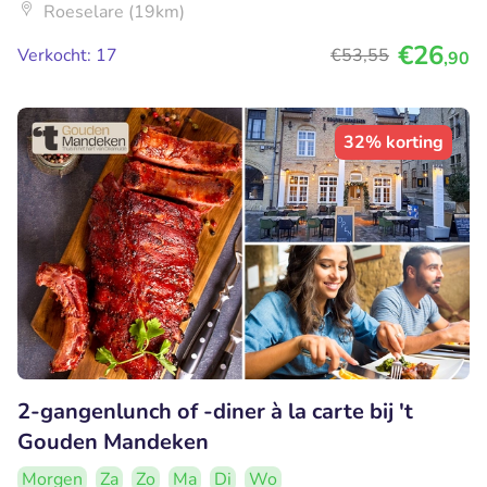
Roeselare (19km)
€26
Verkocht: 17
€53
,55
,90
32% korting
2-gangenlunch of -diner à la carte bij 't
Gouden Mandeken
Morgen
Za
Zo
Ma
Di
Wo