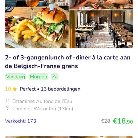
2- of 3-gangenlunch of -diner à la carte aan
de Belgisch-Franse grens
Vandaag
Morgen
Za
10
Perfect
• 13 beoordelingen
Estaminet Au fond de l'Eau
Comines-Warneton (13km)
€18
Verkocht: 173
€28
,90