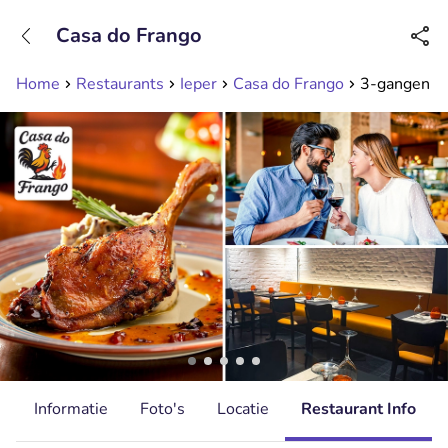
+31208089263
Casa do Frango
Bereikbaar tot 23:00 uur
Home
Restaurants
Ieper
Casa do Frango
3-gangen keu
d
Informatie
Foto's
Locatie
Restaurant Info