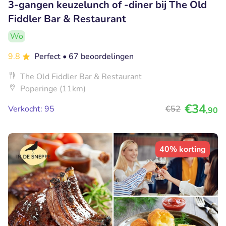
3-gangen keuzelunch of -diner bij The Old
Fiddler Bar & Restaurant
Wo
9.8
Perfect
• 67 beoordelingen
The Old Fiddler Bar & Restaurant
Poperinge (11km)
€34
Verkocht: 95
€52
,90
40% korting