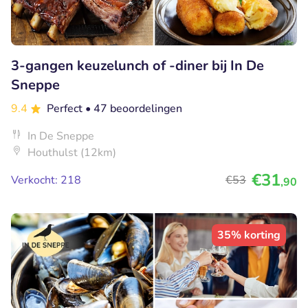
3-gangen keuzelunch of -diner bij In De
Sneppe
9.4
Perfect
• 47 beoordelingen
In De Sneppe
Houthulst (12km)
€31
Verkocht: 218
€53
,90
35% korting