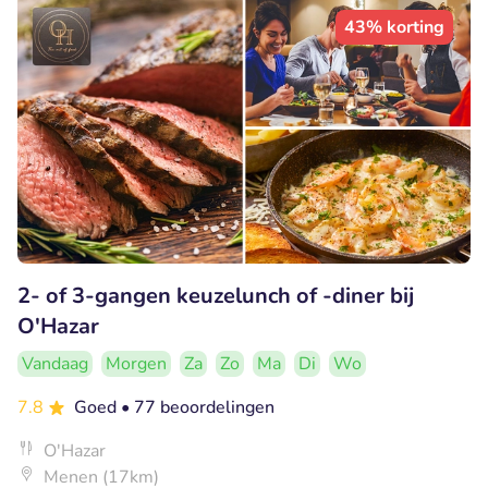
43% korting
2- of 3-gangen keuzelunch of -diner bij
O'Hazar
Vandaag
Morgen
Za
Zo
Ma
Di
Wo
7.8
Goed
• 77 beoordelingen
O'Hazar
Menen (17km)