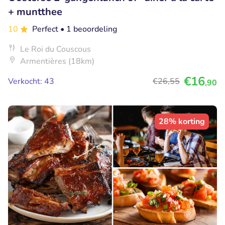
+ muntthee
10
Perfect
• 1 beoordeling
Le Roi du Couscous
Armentières (18km)
€16
Verkocht: 43
€26
,55
,90
28% korting