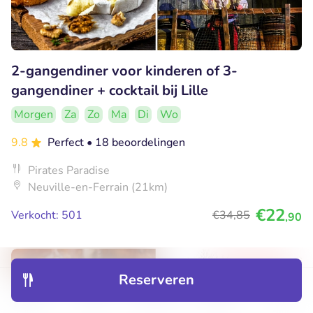
2-gangendiner voor kinderen of 3-
gangendiner + cocktail bij Lille
Morgen
Za
Zo
Ma
Di
Wo
9.8
Perfect
• 18 beoordelingen
Pirates Paradise
Neuville-en-Ferrain (21km)
€22
Verkocht: 501
€34
,85
,90
47% korting
Reserveren
Ontdek
Hotels
Restaurants
Boekingen
Menu