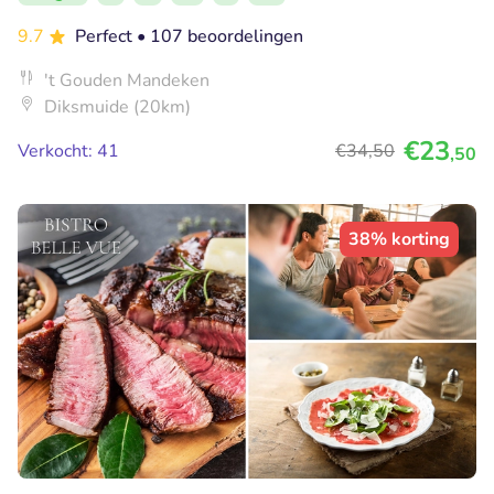
9.7
Perfect
• 107 beoordelingen
't Gouden Mandeken
Diksmuide (20km)
€23
Verkocht: 41
€34
,50
,50
38% korting