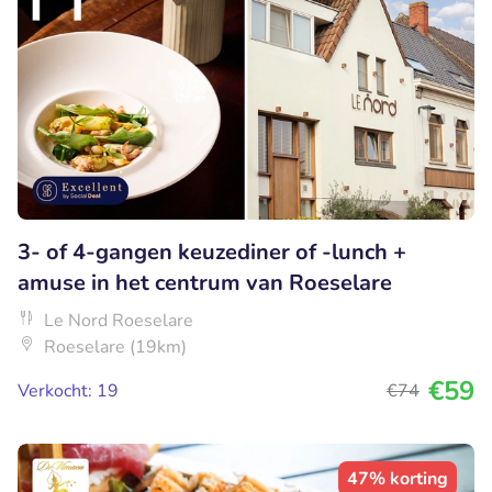
3- of 4-gangen keuzediner of -lunch +
amuse in het centrum van Roeselare
Le Nord Roeselare
Roeselare (19km)
€59
Verkocht: 19
€74
47% korting