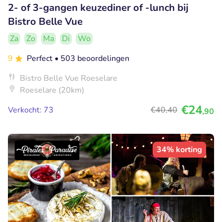
2- of 3-gangen keuzediner of -lunch bij
Bistro Belle Vue
Za
Zo
Ma
Di
Wo
9
Perfect
• 503 beoordelingen
Bistro Belle Vue Roeselare
Roeselare (20km)
€24
Verkocht: 73
€40
,40
,90
34% korting