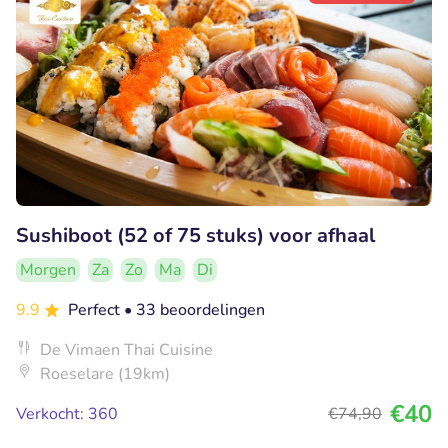
Sushiboot (52 of 75 stuks) voor afhaal
Morgen
Za
Zo
Ma
Di
9.9
Perfect
• 33 beoordelingen
De Vimaen Thai Cuisine
Roeselare (19km)
€40
Verkocht: 360
€74
,90