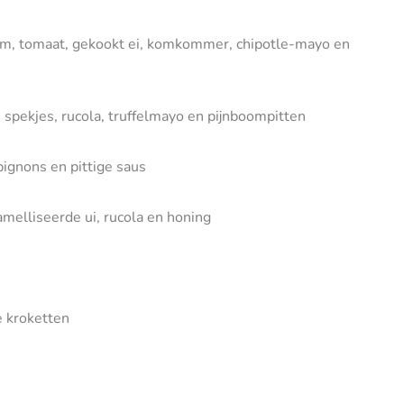
em, tomaat, gekookt ei, komkommer, chipotle-mayo en
spekjes, rucola, truffelmayo en pijnboompitten
pignons en pittige saus
amelliseerde ui, rucola en honing
e kroketten