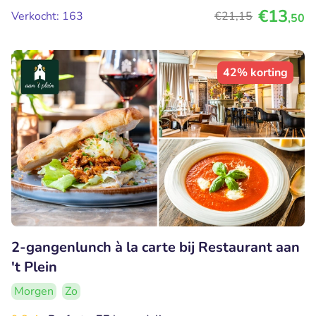
€13
Verkocht: 163
€21
,15
,50
42% korting
2-gangenlunch à la carte bij Restaurant aan
't Plein
Morgen
Zo