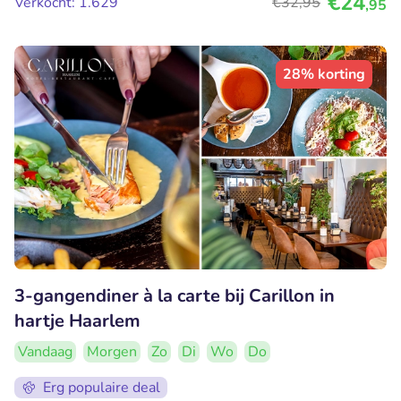
€24
Verkocht: 1.629
€32
,95
,95
28% korting
3-gangendiner à la carte bij Carillon in
hartje Haarlem
Vandaag
Morgen
Zo
Di
Wo
Do
Erg populaire deal