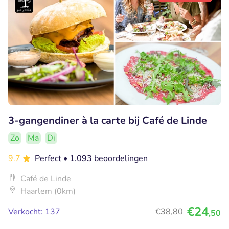
3-gangendiner à la carte bij Café de Linde
Zo
Ma
Di
9.7
Perfect
• 1.093 beoordelingen
Café de Linde
Haarlem (0km)
€24
Verkocht: 137
€38
,80
,50