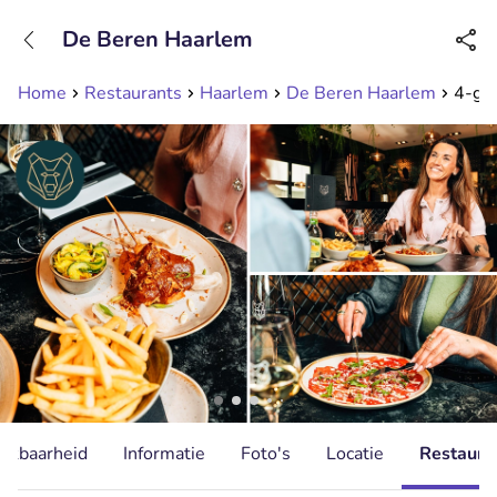
+31208089263
De Beren Haarlem
Bereikbaar tot 23:00 uur
Home
Restaurants
Haarlem
De Beren Haarlem
4-gan
hikbaarheid
Informatie
Foto's
Locatie
Restauran