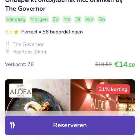
The Governor
Vandaag
Morgen
Zo
Ma
Di
Wo
Do
9.5
Perfect
• 56 beoordelingen
The Governor
Haarlem (0km)
€14
Verkocht: 78
€19
,50
,50
31% korting
Reserveren
Ontdek
Hotels
Restaurants
Boekingen
Menu