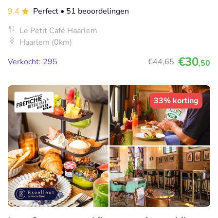
9.4
Perfect
• 51 beoordelingen
Le Petit Café Haarlem
Haarlem (0km)
€30
Verkocht: 295
€44
,65
,50
33% korting