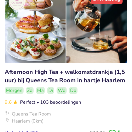
Afternoon High Tea + welkomstdrankje (1,5
uur) bij Queens Tea Room in hartje Haarlem
Morgen
Zo
Ma
Di
Wo
Do
9.6
Perfect
• 103 beoordelingen
Queens Tea Room
Haarlem (0km)