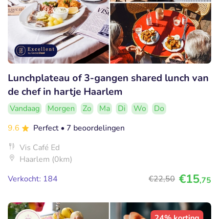
Lunchplateau of 3-gangen shared lunch van
de chef in hartje Haarlem
Vandaag
Morgen
Zo
Ma
Di
Wo
Do
9.6
Perfect
• 7 beoordelingen
Vis Café Ed
Haarlem (0km)
€15
Verkocht: 184
€22
,50
,75
24% korting