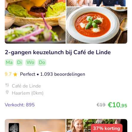
2-gangen keuzelunch bij Café de Linde
Ma
Di
Wo
Do
9.7
Perfect
• 1.093 beoordelingen
Café de Linde
Haarlem (0km)
€10
Verkocht: 895
€19
,95
37% korting