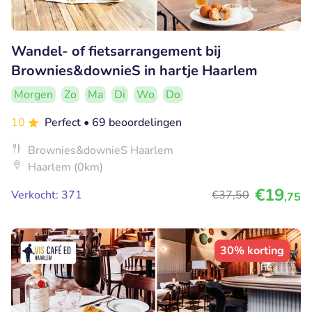
Wandel- of fietsarrangement bij
Brownies&downieS in hartje Haarlem
Morgen
Zo
Ma
Di
Wo
Do
10
Perfect
• 69 beoordelingen
Brownies&downieS Haarlem
Haarlem (0km)
€19
Verkocht: 371
€37
,50
,75
30% korting