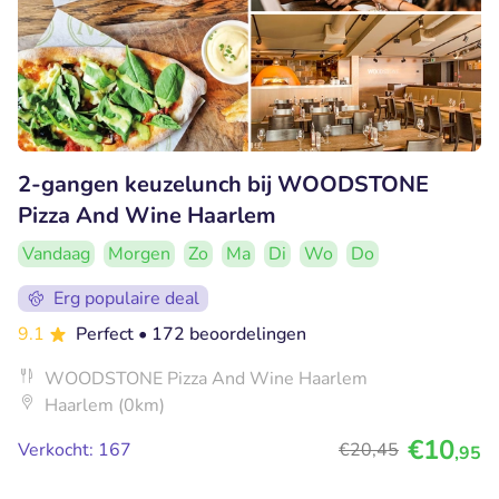
2-gangen keuzelunch bij WOODSTONE
Pizza And Wine Haarlem
Vandaag
Morgen
Zo
Ma
Di
Wo
Do
Erg populaire deal
9.1
Perfect
• 172 beoordelingen
WOODSTONE Pizza And Wine Haarlem
Haarlem (0km)
€10
Verkocht: 167
€20
,45
,95