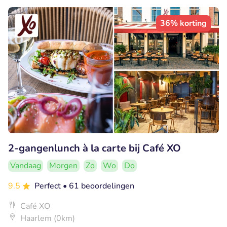
36% korting
2-gangenlunch à la carte bij Café XO
Vandaag
Morgen
Zo
Wo
Do
9.5
Perfect
• 61 beoordelingen
Café XO
Haarlem (0km)