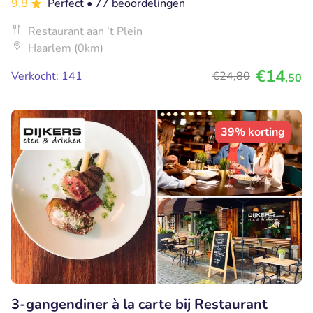
9.8
Perfect
• 77 beoordelingen
Restaurant aan 't Plein
Haarlem (0km)
€14
Verkocht: 141
€24
,80
,50
39% korting
3-gangendiner à la carte bij Restaurant