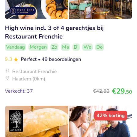
High wine incl. 3 of 4 gerechtjes bij
Restaurant Frenchie
Vandaag
Morgen
Zo
Ma
Di
Wo
Do
9.3
Perfect
• 49 beoordelingen
Restaurant Frenchie
Haarlem (0km)
€29
Verkocht: 37
€42
,50
,50
42% korting