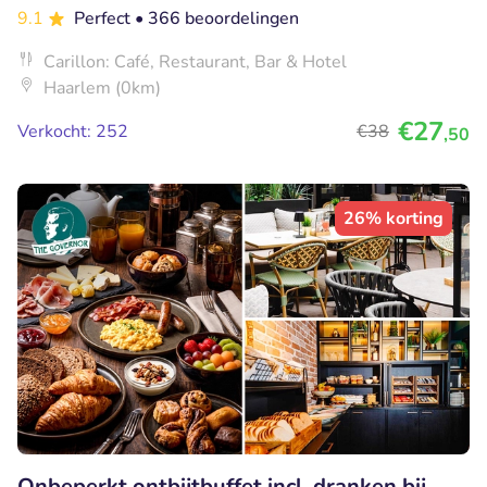
9.1
Perfect
• 366 beoordelingen
Carillon: Café, Restaurant, Bar & Hotel
Haarlem (0km)
€27
Verkocht: 252
€38
,50
26% korting
Onbeperkt ontbijtbuffet incl. dranken bij