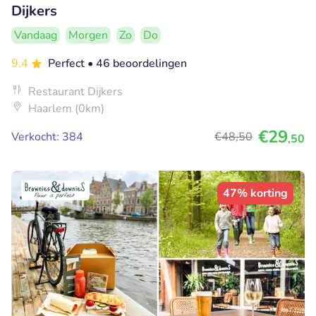
Dijkers
Vandaag
Morgen
Zo
Do
9.4
Perfect
• 46 beoordelingen
Restaurant Dijkers
Haarlem (0km)
€29
Verkocht: 384
€48
,50
,50
47% korting