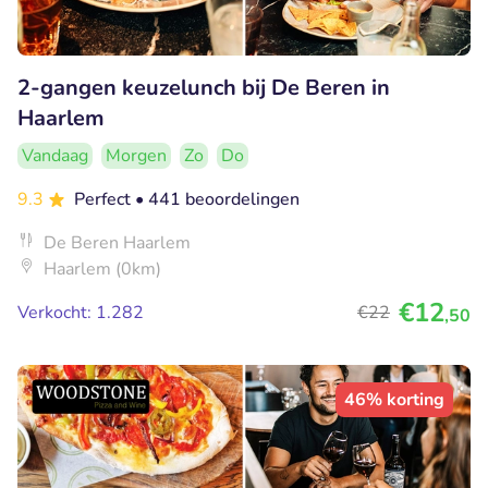
2-gangen keuzelunch bij De Beren in
Haarlem
Vandaag
Morgen
Zo
Do
9.3
Perfect
• 441 beoordelingen
De Beren Haarlem
Haarlem (0km)
€12
Verkocht: 1.282
€22
,50
46% korting