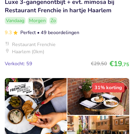
Luxe 3-gangenontbijt + evt. mimosa bij
Restaurant Frenchie in hartje Haarlem
Vandaag
Morgen
Zo
9.3
Perfect
• 49 beoordelingen
Restaurant Frenchie
Haarlem (0km)
€19
Verkocht: 59
€29
,50
,75
31% korting