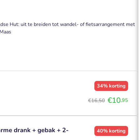
ldse Hut: uit te breiden tot wandel- of fietsarrangement met
 Maas
34%
korting
€10
,95
€16,50
arme drank + gebak + 2-
40%
korting