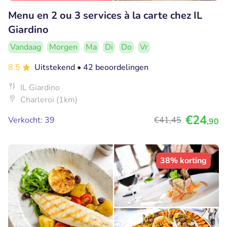
Menu en 2 ou 3 services à la carte chez IL
Giardino
Vandaag
Morgen
Ma
Di
Do
Vr
8.5
Uitstekend
• 42 beoordelingen
IL Giardino
Charleroi (1km)
€24
Verkocht: 39
€41
,45
,90
38% korting