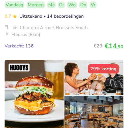
Vandaag
Morgen
Ma
Di
Wo
Do
Vr
8.7
Uitstekend
• 14 beoordelingen
Ibis Charleroi Airport Brussels South
Fleurus (8km)
€14
Verkocht: 136
€23
,90
29% korting