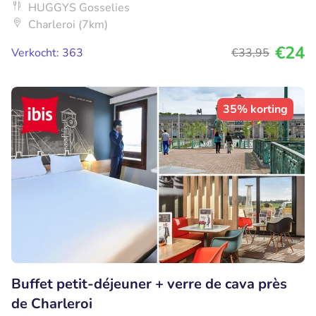
HUGGYS Gosselies
Charleroi (7km)
€24
Verkocht: 363
€33
,95
35% korting
Buffet petit-déjeuner + verre de cava près
de Charleroi