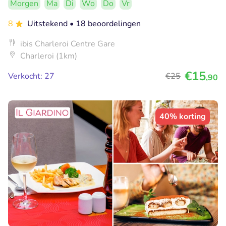
Morgen
Ma
Di
Wo
Do
Vr
8
Uitstekend
• 18 beoordelingen
ibis Charleroi Centre Gare
Charleroi (1km)
€15
Verkocht: 27
€25
,90
40% korting