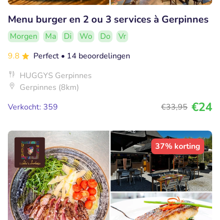
Menu burger en 2 ou 3 services à Gerpinnes
Morgen
Ma
Di
Wo
Do
Vr
9.8
Perfect
• 14 beoordelingen
HUGGYS Gerpinnes
Gerpinnes (8km)
€24
Verkocht: 359
€33
,95
37% korting