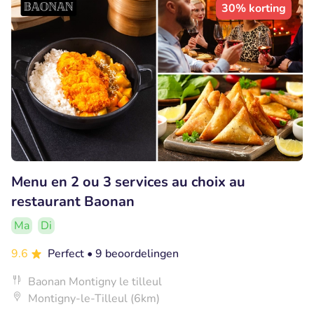
30% korting
Menu en 2 ou 3 services au choix au
restaurant Baonan
Ma
Di
9.6
Perfect
• 9 beoordelingen
Baonan Montigny le tilleul
Montigny-le-Tilleul (6km)