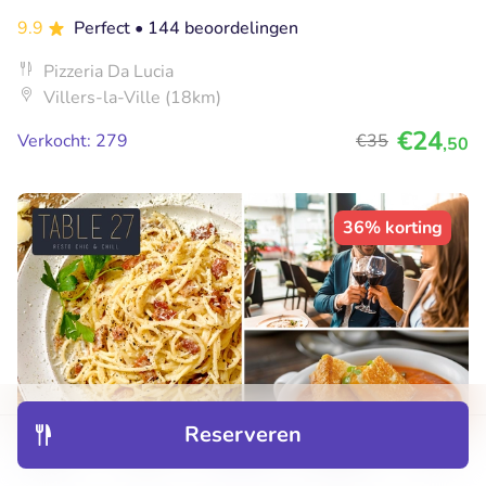
9.9
Perfect
• 144 beoordelingen
Pizzeria Da Lucia
Villers-la-Ville (18km)
€24
Verkocht: 279
€35
,50
36% korting
Reserveren
Ontdek
Hotels
Restaurants
Boekingen
Menu