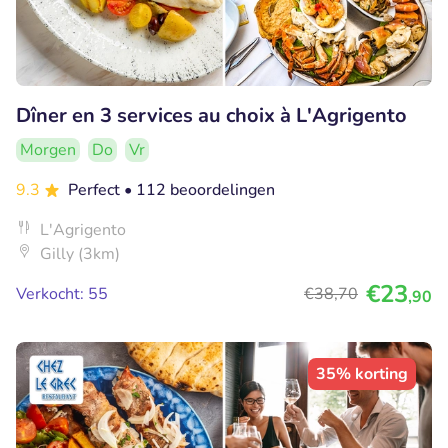
Dîner en 3 services au choix à L'Agrigento
Morgen
Do
Vr
9.3
Perfect
• 112 beoordelingen
L'Agrigento
Gilly (3km)
€23
Verkocht: 55
€38
,70
,90
35% korting