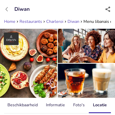
+31208089263
Diwan
Bereikbaar tot 23:00 uur
Home
Restaurants
Charleroi
Diwan
Menu libanais en
Beschikbaarheid
Informatie
Foto's
Locatie