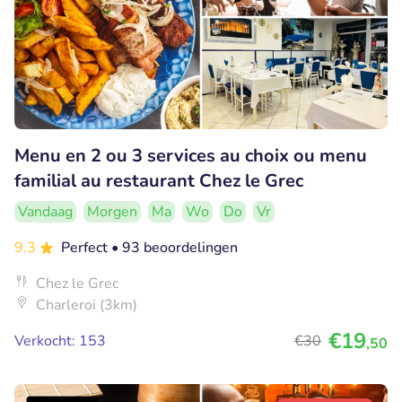
Menu en 2 ou 3 services au choix ou menu
familial au restaurant Chez le Grec
Vandaag
Morgen
Ma
Wo
Do
Vr
9.3
Perfect
• 93 beoordelingen
Chez le Grec
Charleroi (3km)
€19
Verkocht: 153
€30
,50