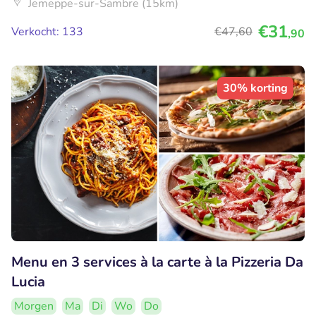
Jemeppe-sur-Sambre (15km)
€31
Verkocht: 133
€47
,60
,90
30% korting
Menu en 3 services à la carte à la Pizzeria Da
Lucia
Morgen
Ma
Di
Wo
Do