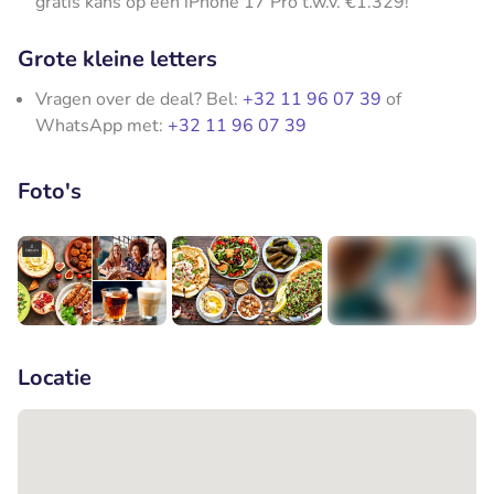
gratis kans op een iPhone 17 Pro t.w.v. €1.329!
Grote kleine letters
Vragen over de deal? Bel:
+32 11 96 07 39
of
WhatsApp met:
+32 11 96 07 39
Foto's
+1
Locatie