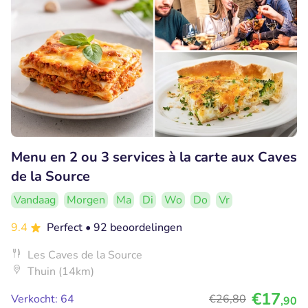
Menu en 2 ou 3 services à la carte aux Caves
de la Source
Vandaag
Morgen
Ma
Di
Wo
Do
Vr
9.4
Perfect
• 92 beoordelingen
Les Caves de la Source
Thuin (14km)
€17
Verkocht: 64
€26
,80
,90