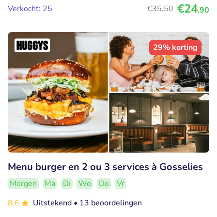
€24
Verkocht: 25
€35
,50
,90
29% korting
Menu burger en 2 ou 3 services à Gosselies
Morgen
Ma
Di
Wo
Do
Vr
8.6
Uitstekend
• 13 beoordelingen