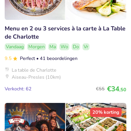
Menu en 2 ou 3 services à la carte à La Table
de Charlotte
Vandaag
Morgen
Ma
Wo
Do
Vr
9.5
Perfect
• 41 beoordelingen
La table de Charlotte
Aiseau-Presles (10km)
€34
Verkocht: 62
€55
,50
20% korting