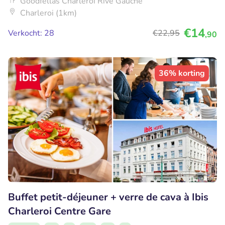
Goodfellas Charleroi Rive Gauche
Charleroi (1km)
€14
Verkocht: 28
€22
,95
,90
36% korting
Buffet petit-déjeuner + verre de cava à Ibis
Charleroi Centre Gare