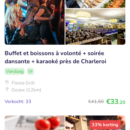
Buffet et boissons à volonté + soirée
dansante + karaoké près de Charleroi
Vandaag
Vr
Fiesta Grill
Gozee (12km)
€33
Verkocht: 33
€41
,50
,20
33% korting