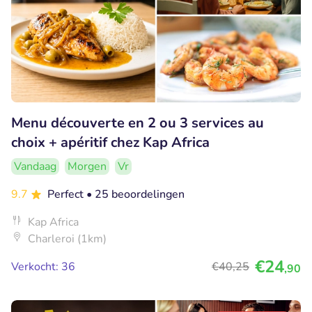
Menu découverte en 2 ou 3 services au
choix + apéritif chez Kap Africa
Vandaag
Morgen
Vr
9.7
Perfect
• 25 beoordelingen
Kap Africa
Charleroi (1km)
€24
Verkocht: 36
€40
,25
,90