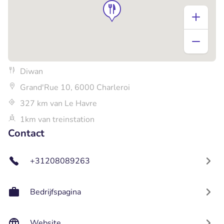
Diwan
Grand'Rue 10, 6000 Charleroi
327 km van Le Havre
1km van treinstation
Contact
+31208089263
Bedrijfspagina
Website