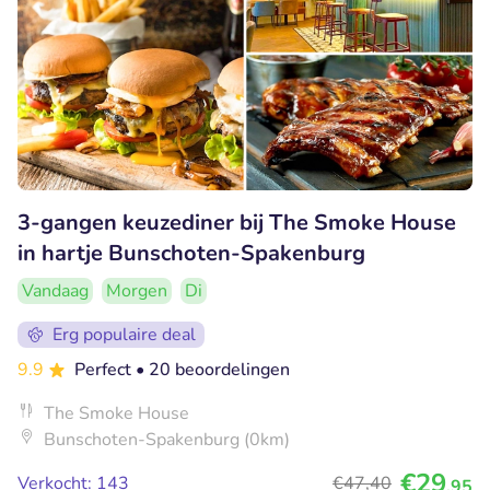
3-gangen keuzediner bij The Smoke House
in hartje Bunschoten-Spakenburg
Vandaag
Morgen
Di
Erg populaire deal
9.9
Perfect
• 20 beoordelingen
The Smoke House
Bunschoten-Spakenburg (0km)
€29
Verkocht: 143
€47
,40
,95