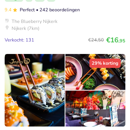
9.4
Perfect
• 242 beoordelingen
The Blueberry Nijkerk
Nijkerk (7km)
€16
Verkocht: 131
€24
,50
,95
29% korting