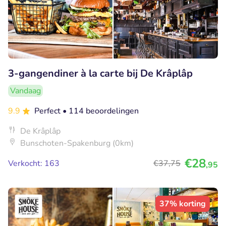
3-gangendiner à la carte bij De Krâplâp
Vandaag
9.9
Perfect
• 114 beoordelingen
De Krâplâp
Bunschoten-Spakenburg (0km)
€28
Verkocht: 163
€37
,75
,95
37% korting