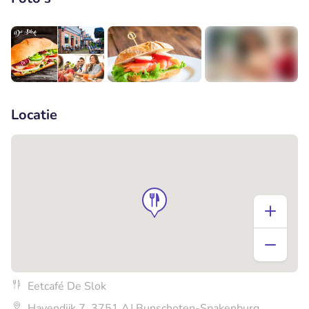
+2
Locatie
Eetcafé De Slok
Havendijk 7, 3751 AJ Bunschoten-Spakenburg