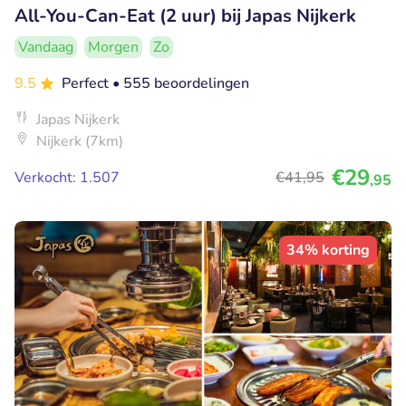
All-You-Can-Eat (2 uur) bij Japas Nijkerk
Vandaag
Morgen
Zo
9.5
Perfect
• 555 beoordelingen
Japas Nijkerk
Nijkerk (7km)
€29
Verkocht: 1.507
€41
,95
,95
34% korting