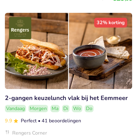
32% korting
2-gangen keuzelunch vlak bij het Eemmeer
Vandaag
Morgen
Ma
Di
Wo
Do
9.9
Perfect
• 41 beoordelingen
Rengers Corner