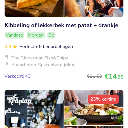
Kibbeling of lekkerbek met patat + drankje
Vandaag
Morgen
Do
9.4
Perfect
• 5 beoordelingen
The Gingerman Fish&Chips
Bunschoten-Spakenburg (0km)
€14
Verkocht: 43
€21
,50
,95
23% korting