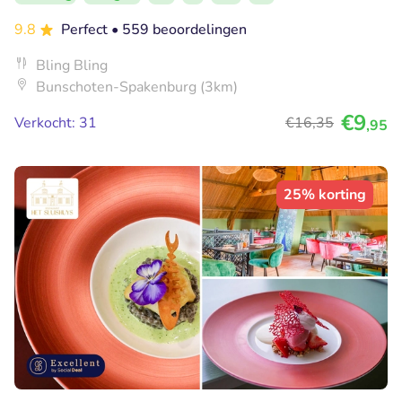
9.8
Perfect
• 559 beoordelingen
Bling Bling
Bunschoten-Spakenburg (3km)
€9
Verkocht: 31
€16
,35
,95
25% korting