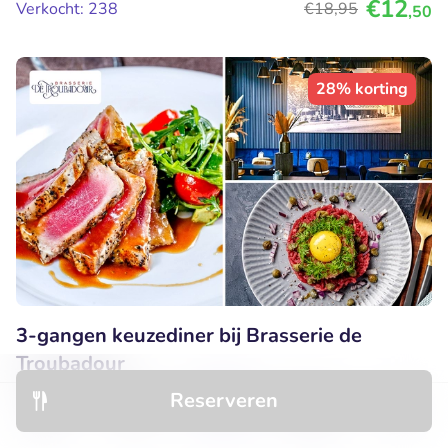
€12
Verkocht: 238
€18
,95
,50
28% korting
3-gangen keuzediner bij Brasserie de
Troubadour
Reserveren
Zo
Ma
Di
Wo
Do
Ontdek
Hotels
Restaurants
Boekingen
Menu
9.8
Perfect
• 66 beoordelingen