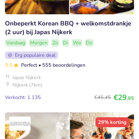
Onbeperkt Korean BBQ + welkomstdrankje
(2 uur) bij Japas Nijkerk
Vandaag
Morgen
Zo
Di
Wo
Do
Erg populaire deal
9.5
Perfect
• 555 beoordelingen
Japas Nijkerk
Nijkerk (7km)
€29
Verkocht: 1.135
€45
,45
,95
29% korting