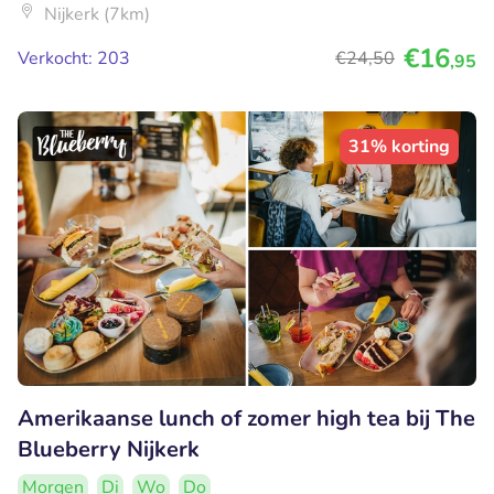
Nijkerk (7km)
€16
Verkocht: 203
€24
,50
,95
31% korting
Amerikaanse lunch of zomer high tea bij The
Blueberry Nijkerk
Morgen
Di
Wo
Do