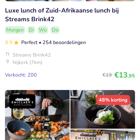
Luxe lunch of Zuid-Afrikaanse lunch bij
Streams Brink42
Morgen
Di
Wo
Do
9.9
Perfect
• 254 beoordelingen
Streams Brink42
Nijkerk (7km)
€13
Verkocht: 200
€19
,95
48% korting