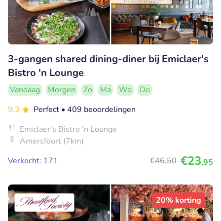
3-gangen shared dining-diner bij Emiclaer's
Bistro 'n Lounge
Vandaag
Morgen
Zo
Ma
Wo
Do
9.3
Perfect
• 409 beoordelingen
Emiclaer's Bistro 'n Lounge
Amersfoort (7km)
€23
Verkocht: 171
€46
,50
,95
20% korting