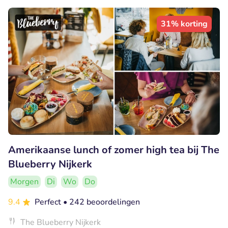
31% korting
Amerikaanse lunch of zomer high tea bij The
Blueberry Nijkerk
Morgen
Di
Wo
Do
9.4
Perfect
• 242 beoordelingen
The Blueberry Nijkerk