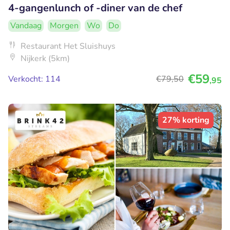
4-gangenlunch of -diner van de chef
Vandaag
Morgen
Wo
Do
Restaurant Het Sluishuys
Nijkerk (5km)
€59
Verkocht: 114
€79
,50
,95
27% korting