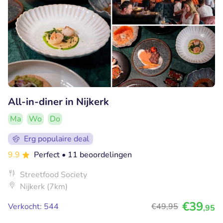
All-in-diner in Nijkerk
Ma
Wo
Do
Erg populaire deal
9.9
Perfect
• 11 beoordelingen
Streetfood Society
Nijkerk (7km)
€39
Verkocht: 544
€49
,95
,95