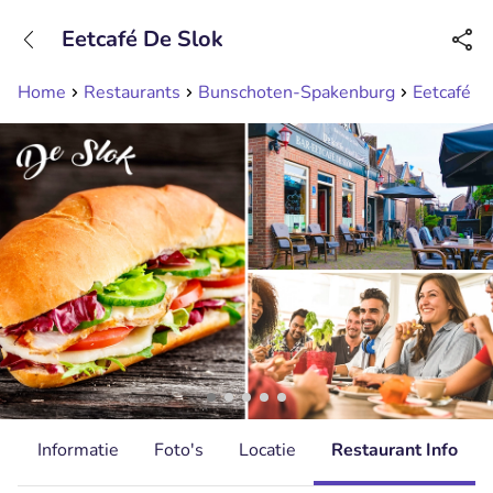
+31208089263
Eetcafé De Slok
Bereikbaar tot 23:00 uur
Home
Restaurants
Bunschoten-Spakenburg
Eetcafé D
d
Informatie
Foto's
Locatie
Restaurant Info