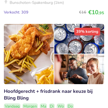
Bunschoten-Spakenburg (1km)
€10
Verkocht: 309
€16
,95
39% korting
Hoofdgerecht + frisdrank naar keuze bij
Bling Bling
Vandaag
Morgen
Ma
Di
Wo
Do