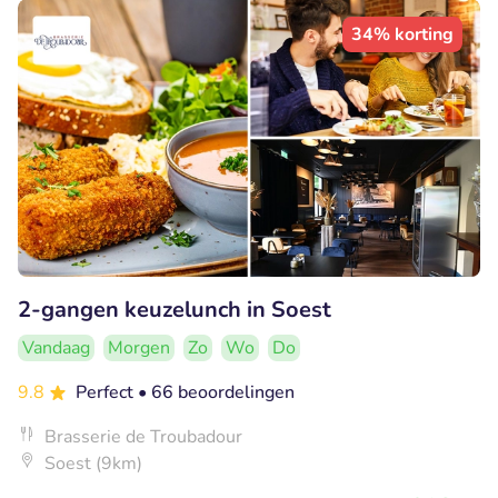
34% korting
2-gangen keuzelunch in Soest
Vandaag
Morgen
Zo
Wo
Do
9.8
Perfect
• 66 beoordelingen
Brasserie de Troubadour
Soest (9km)