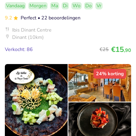
Vandaag
Morgen
Ma
Di
Wo
Do
Vr
9.2
Perfect
• 22 beoordelingen
Ibis Dinant Centre
Dinant (10km)
€15
Verkocht: 86
€25
,90
24% korting