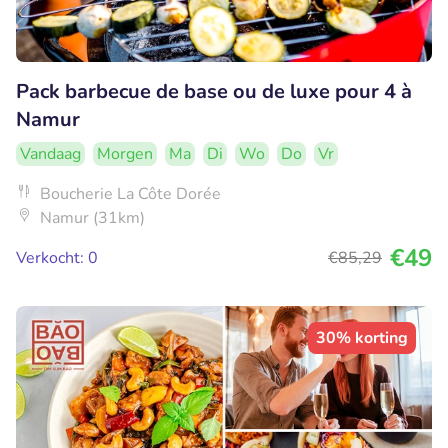
Pack barbecue de base ou de luxe pour 4 à
Namur
Vandaag
Morgen
Ma
Di
Wo
Do
Vr
Boucherie La Côte Dorée
Namur (31km)
€49
Verkocht: 0
€85
,29
30% korting