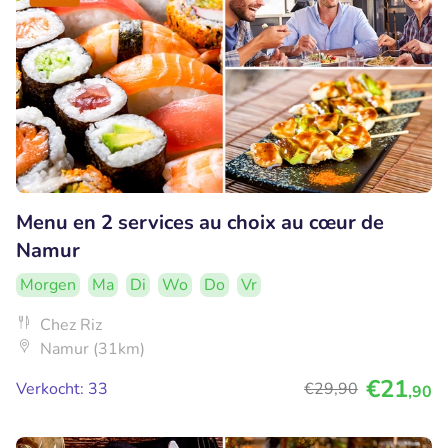
Menu en 2 services au choix au cœur de
Namur
Morgen
Ma
Di
Wo
Do
Vr
Chez Riz
Namur (31km)
€21
Verkocht: 33
€29
,90
,90