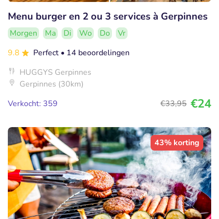
Menu burger en 2 ou 3 services à Gerpinnes
Morgen
Ma
Di
Wo
Do
Vr
9.8
Perfect
• 14 beoordelingen
HUGGYS Gerpinnes
Gerpinnes (30km)
€24
Verkocht: 359
€33
,95
43% korting