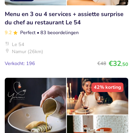
Menu en 3 ou 4 services + assiette surprise
du chef au restaurant Le 54
9.2
Perfect
• 83 beoordelingen
Le 54
Namur (26km)
€32
Verkocht: 196
€48
,50
42% korting