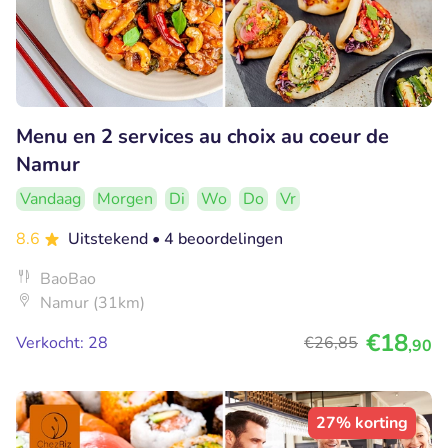
Menu en 2 services au choix au coeur de
Namur
Vandaag
Morgen
Di
Wo
Do
Vr
8.6
Uitstekend
• 4 beoordelingen
BaoBao
Namur (31km)
€18
Verkocht: 28
€26
,85
,90
27% korting