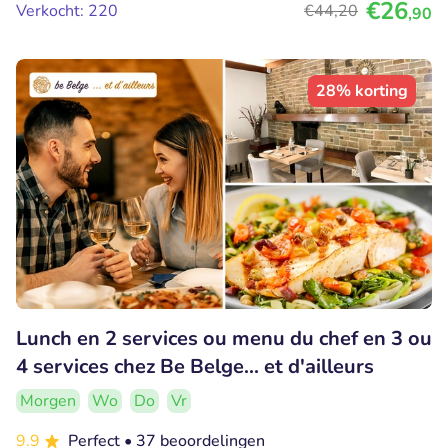
€26
Verkocht: 220
€44
,20
,90
28% korting
Lunch en 2 services ou menu du chef en 3 ou
4 services chez Be Belge... et d'ailleurs
Morgen
Wo
Do
Vr
9.9
Perfect
• 37 beoordelingen