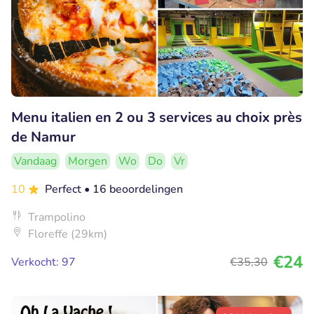
Menu italien en 2 ou 3 services au choix près
de Namur
Vandaag
Morgen
Wo
Do
Vr
10
Perfect
• 16 beoordelingen
Trampolino
Floreffe (29km)
€24
Verkocht: 97
€35
,30