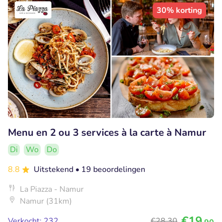
30% korting
Menu en 2 ou 3 services à la carte à Namur
Di
Wo
Do
8.8
Uitstekend
• 19 beoordelingen
La Piazza - Namur
Namur (31km)
€19
Verkocht: 232
€28
,30