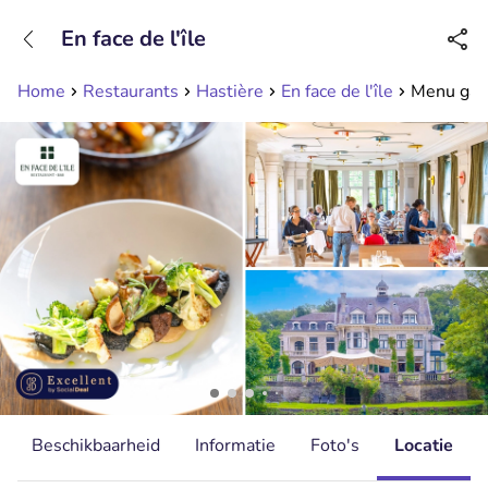
+31208089263
En face de l'île
Bereikbaar tot 23:00 uur
Home
Restaurants
Hastière
En face de l'île
Menu gast
Beschikbaarheid
Informatie
Foto's
Locatie