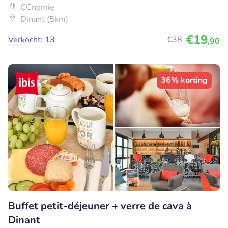
CCnomie
Dinant (5km)
€19
Verkocht: 13
€38
,90
36% korting
Buffet petit-déjeuner + verre de cava à
Dinant