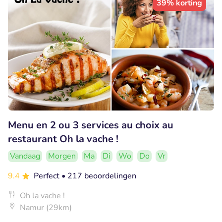
39% korting
Menu en 2 ou 3 services au choix au
restaurant Oh la vache !
Vandaag
Morgen
Ma
Di
Wo
Do
Vr
9.4
Perfect
• 217 beoordelingen
Oh la vache !
Namur (29km)