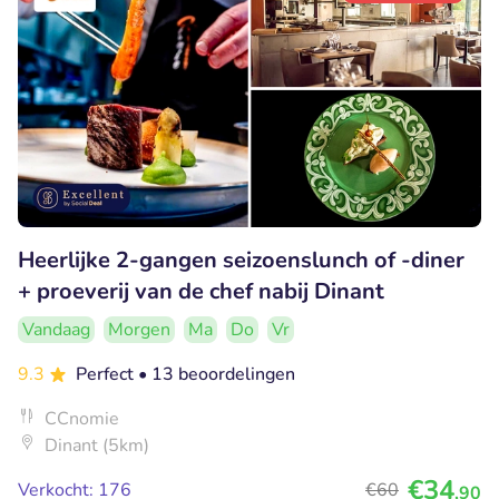
Heerlijke 2-gangen seizoenslunch of -diner
+ proeverij van de chef nabij Dinant
Vandaag
Morgen
Ma
Do
Vr
9.3
Perfect
• 13 beoordelingen
CCnomie
Dinant (5km)
€34
Verkocht: 176
€60
,90