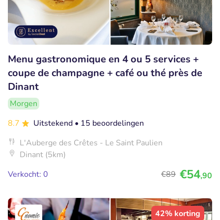
Menu gastronomique en 4 ou 5 services +
coupe de champagne + café ou thé près de
Dinant
Morgen
8.7
Uitstekend
• 15 beoordelingen
L'Auberge des Crêtes - Le Saint Paulien
Dinant (5km)
€54
Verkocht: 0
€89
,90
42% korting