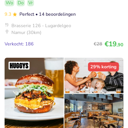
Wo
Do
Vr
9.3
Perfect
• 14 beoordelingen
Brasserie 126 - Lugardelgeo
Namur (30km)
€19
Verkocht: 186
€28
,90
29% korting