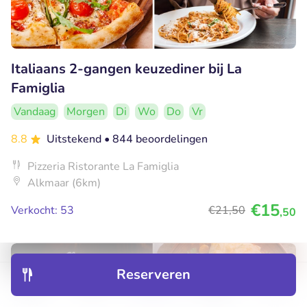
Italiaans 2-gangen keuzediner bij La
Famiglia
Vandaag
Morgen
Di
Wo
Do
Vr
8.8
Uitstekend
• 844 beoordelingen
Pizzeria Ristorante La Famiglia
Alkmaar (6km)
€15
Verkocht: 53
€21
,50
,50
38% korting
Reserveren
Ontdek
Hotels
Restaurants
Boekingen
Menu