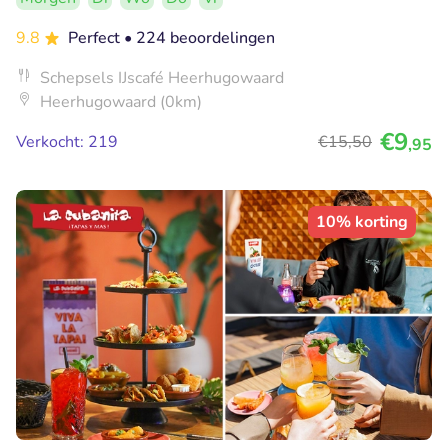
9.8
Perfect
• 224 beoordelingen
Schepsels IJscafé Heerhugowaard
Heerhugowaard (0km)
€9
Verkocht: 219
€15
,50
,95
10% korting