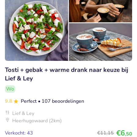
Tosti + gebak + warme drank naar keuze bij
Lief & Ley
Wo
9.8
Perfect
• 107 beoordelingen
Lief & Ley
Heerhugowaard (2km)
€6
Verkocht: 43
€11
,15
,50