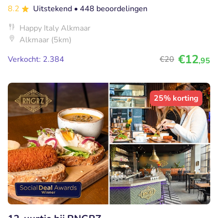
8.2
Uitstekend
• 448 beoordelingen
Happy Italy Alkmaar
Alkmaar (5km)
€12
Verkocht: 2.384
€20
,95
25% korting