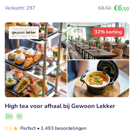
€6
Verkocht: 297
€8
,50
,50
32% korting
High tea voor afhaal bij Gewoon Lekker
Do
Vr
9.6
Perfect
• 1.493 beoordelingen