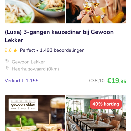
(Luxe) 3-gangen keuzediner bij Gewoon
Lekker
9.6
Perfect
• 1.493 beoordelingen
Gewoon Lekker
Heerhugowaard (0km)
€19
Verkocht: 1.155
€38
,10
,95
40% korting