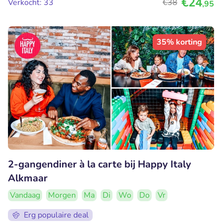
€24
Verkocht: 33
€38
,95
35% korting
2-gangendiner à la carte bij Happy Italy
Alkmaar
Vandaag
Morgen
Ma
Di
Wo
Do
Vr
Erg populaire deal