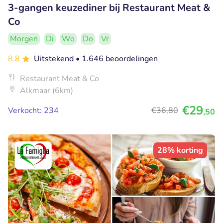
3-gangen keuzediner bij Restaurant Meat &
Co
Morgen
Di
Wo
Do
Vr
8.8
Uitstekend
• 1.646 beoordelingen
Restaurant Meat & Co
Alkmaar (6km)
€29
Verkocht: 234
€36
,80
,50
28% korting