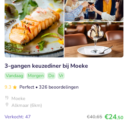
3-gangen keuzediner bij Moeke
Vandaag
Morgen
Do
Vr
9.3
Perfect
• 326 beoordelingen
Moeke
Alkmaar (6km)
€24
Verkocht: 47
€40
,65
,50