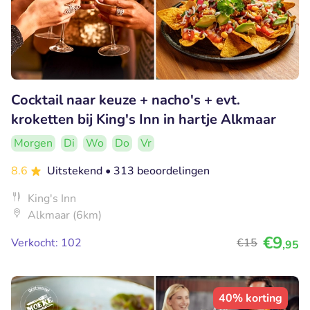
Cocktail naar keuze + nacho's + evt.
kroketten bij King's Inn in hartje Alkmaar
Morgen
Di
Wo
Do
Vr
8.6
Uitstekend
• 313 beoordelingen
King's Inn
Alkmaar (6km)
€9
Verkocht: 102
€15
,95
40% korting