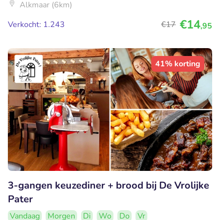
Alkmaar (6km)
€14
Verkocht: 1.243
€17
,95
41% korting
3-gangen keuzediner + brood bij De Vrolijke
Pater
Vandaag
Morgen
Di
Wo
Do
Vr