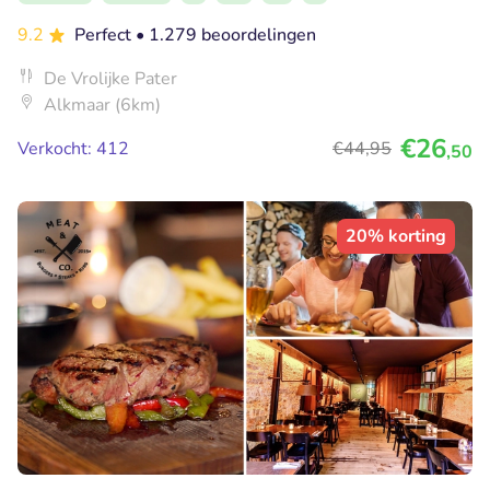
9.2
Perfect
• 1.279 beoordelingen
De Vrolijke Pater
Alkmaar (6km)
€26
Verkocht: 412
€44
,95
,50
20% korting