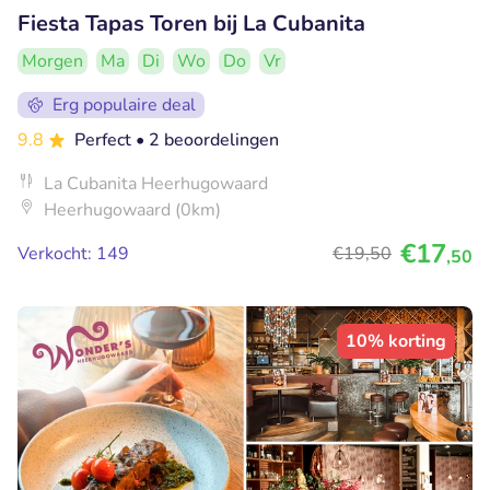
Fiesta Tapas Toren bij La Cubanita
Morgen
Ma
Di
Wo
Do
Vr
Erg populaire deal
9.8
Perfect
• 2 beoordelingen
La Cubanita Heerhugowaard
Heerhugowaard (0km)
€17
Verkocht: 149
€19
,50
,50
10% korting