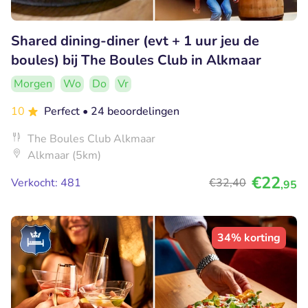
Shared dining-diner (evt + 1 uur jeu de
boules) bij The Boules Club in Alkmaar
Morgen
Wo
Do
Vr
10
Perfect
• 24 beoordelingen
The Boules Club Alkmaar
Alkmaar (5km)
€22
Verkocht: 481
€32
,40
,95
34% korting