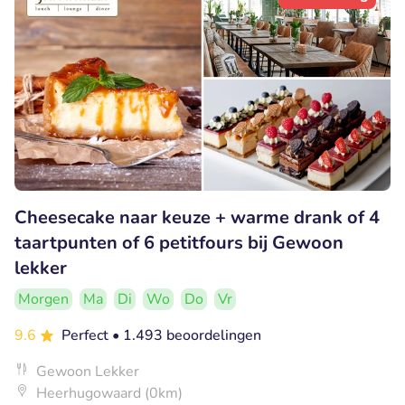
Cheesecake naar keuze + warme drank of 4
taartpunten of 6 petitfours bij Gewoon
lekker
Morgen
Ma
Di
Wo
Do
Vr
9.6
Perfect
• 1.493 beoordelingen
Gewoon Lekker
Heerhugowaard (0km)