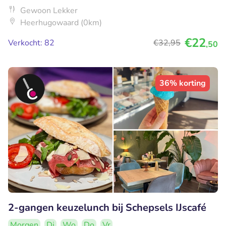
Gewoon Lekker
Heerhugowaard (0km)
€22
Verkocht: 82
€32
,95
,50
36% korting
2-gangen keuzelunch bij Schepsels IJscafé
Morgen
Di
Wo
Do
Vr