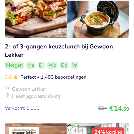
2- of 3-gangen keuzelunch bij Gewoon
Lekker
Morgen
Ma
Di
Wo
Do
Vr
9.6
Perfect
• 1.493 beoordelingen
Gewoon Lekker
Heerhugowaard (0km)
€14
Verkocht: 1.111
€24
,50
24% korting