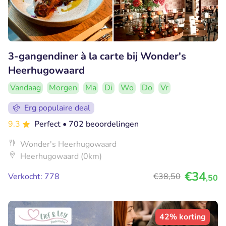
3-gangendiner à la carte bij Wonder's
Heerhugowaard
Vandaag
Morgen
Ma
Di
Wo
Do
Vr
Erg populaire deal
9.3
Perfect
• 702 beoordelingen
Wonder's Heerhugowaard
Heerhugowaard (0km)
€34
Verkocht: 778
€38
,50
,50
42% korting