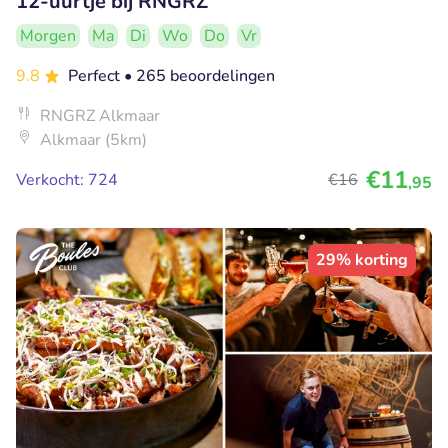
12-uurtje bij RNGRZ
Morgen
Ma
Di
Wo
Do
Vr
9.8
Perfect
• 265 beoordelingen
RNGRZ Alkmaar
Alkmaar (5km)
€11
Verkocht: 724
€16
,95
29% korting