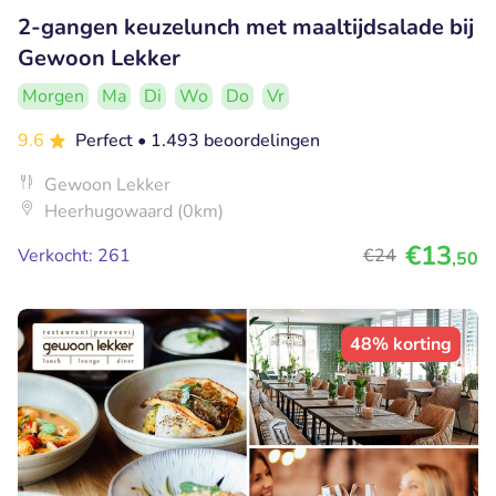
2-gangen keuzelunch met maaltijdsalade bij
Gewoon Lekker
Morgen
Ma
Di
Wo
Do
Vr
9.6
Perfect
• 1.493 beoordelingen
Gewoon Lekker
Heerhugowaard (0km)
€13
Verkocht: 261
€24
,50
48% korting