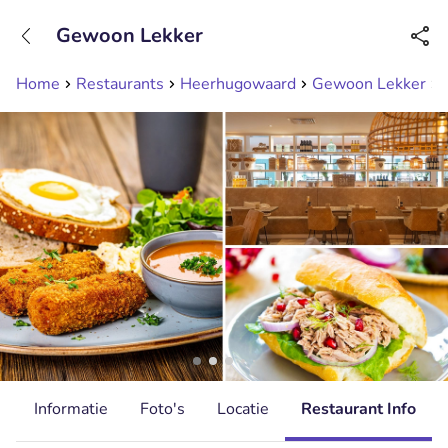
+31208089263
Gewoon Lekker
Bereikbaar tot 23:00 uur
Home
Restaurants
Heerhugowaard
Gewoon Lekker
d
Informatie
Foto's
Locatie
Restaurant Info