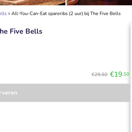
ells
All-You-Can-Eat spareribs (2 uur) bij The Five Bells
he Five Bells
€19
,50
€29,50
rveren