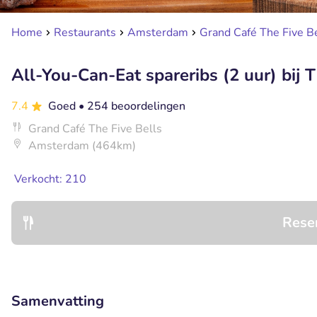
Home
Restaurants
Amsterdam
Grand Café The Five B
All-You-Can-Eat spareribs (2 uur) bij T
7.4
Goed
• 254 beoordelingen
Grand Café The Five Bells
Amsterdam (464km)
Verkocht: 210
Rese
Samenvatting