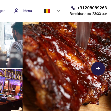
+31208089263
gen
Menu
Bereikbaar tot 23:00 uur