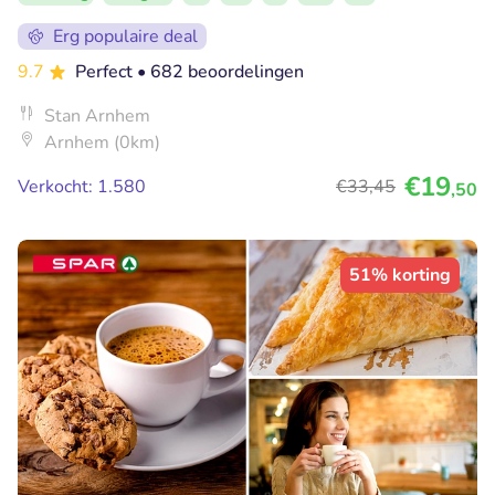
Erg populaire deal
9.7
Perfect
• 682 beoordelingen
Stan Arnhem
Arnhem (0km)
€19
Verkocht: 1.580
€33
,45
,50
51% korting