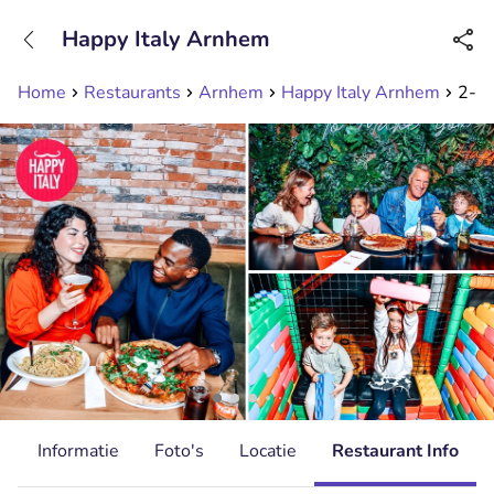
+31208089263
Happy Italy Arnhem
Bereikbaar tot 23:00 uur
Home
Restaurants
Arnhem
Happy Italy Arnhem
2-ga
d
Informatie
Foto's
Locatie
Restaurant Info