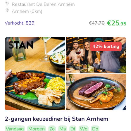
Restaurant De Beren Arnhem
Arnhem (0km)
€25
Verkocht: 829
€47
,70
,95
42% korting
2-gangen keuzediner bij Stan Arnhem
Vandaag
Morgen
Zo
Ma
Di
Wo
Do