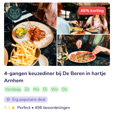
46% korting
4-gangen keuzediner bij De Beren in hartje
Arnhem
Vandaag
Zo
Ma
Di
Wo
Do
Erg populaire deal
9.1
Perfect
• 496 beoordelingen