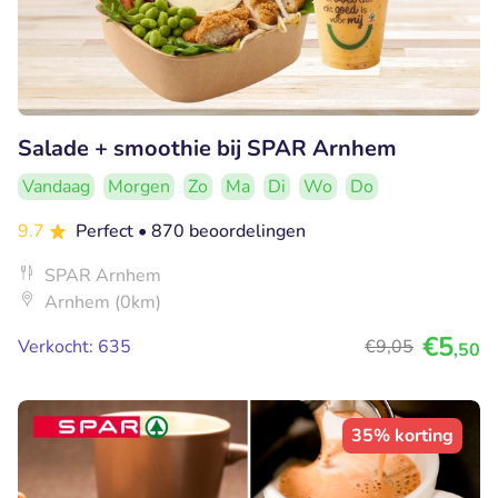
Salade + smoothie bij SPAR Arnhem
Vandaag
Morgen
Zo
Ma
Di
Wo
Do
9.7
Perfect
• 870 beoordelingen
SPAR Arnhem
Arnhem (0km)
€5
Verkocht: 635
€9
,05
,50
35% korting