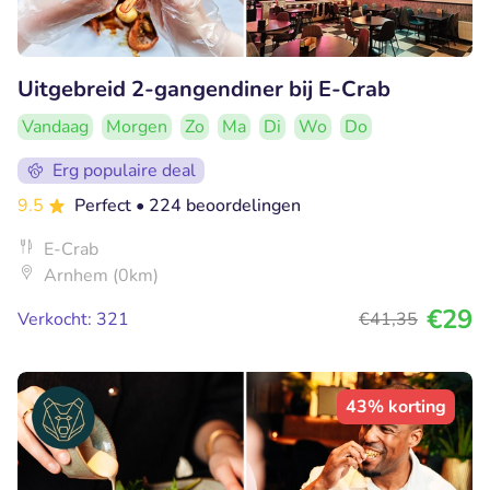
Uitgebreid 2-gangendiner bij E-Crab
Vandaag
Morgen
Zo
Ma
Di
Wo
Do
Erg populaire deal
9.5
Perfect
• 224 beoordelingen
E-Crab
Arnhem (0km)
€29
Verkocht: 321
€41
,35
43% korting