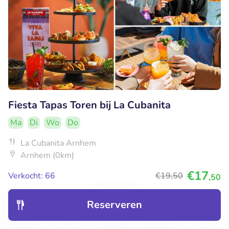
Fiesta Tapas Toren bij La Cubanita
Ma
Di
Wo
Do
La Cubanita Arnhem
Arnhem (0km)
€17
Verkocht: 66
€19
,50
,50
Reserveren
37% korting
Ontdek
Hotels
Restaurants
Boekingen
Menu