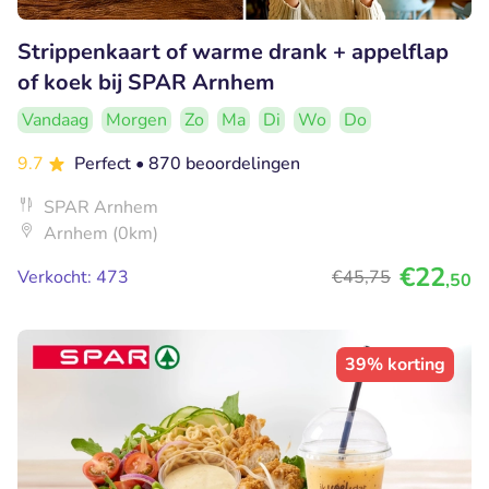
Strippenkaart of warme drank + appelflap
of koek bij SPAR Arnhem
Vandaag
Morgen
Zo
Ma
Di
Wo
Do
9.7
Perfect
• 870 beoordelingen
SPAR Arnhem
Arnhem (0km)
€22
Verkocht: 473
€45
,75
,50
39% korting