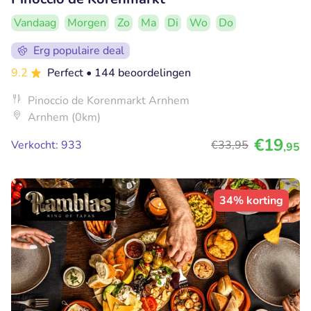
Vandaag
Morgen
Zo
Ma
Di
Wo
Do
Erg populaire deal
9.2
Perfect
• 144 beoordelingen
Pinoccio de Korenmarkt Arnhem
Arnhem (0km)
€19
Verkocht: 933
€33
,95
,95
34% korting