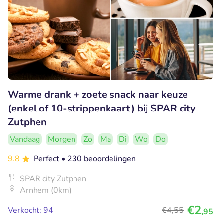
Warme drank + zoete snack naar keuze
(enkel of 10-strippenkaart) bij SPAR city
Zutphen
Vandaag
Morgen
Zo
Ma
Di
Wo
Do
9.8
Perfect
• 230 beoordelingen
SPAR city Zutphen
Arnhem (0km)
€2
Verkocht: 94
€4
,55
,95