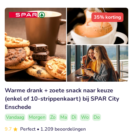
35% korting
Warme drank + zoete snack naar keuze
(enkel of 10-strippenkaart) bij SPAR City
Enschede
Vandaag
Morgen
Zo
Ma
Di
Wo
Do
9.7
Perfect
• 1.209 beoordelingen