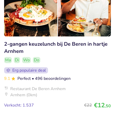
2-gangen keuzelunch bij De Beren in hartje
Arnhem
Ma
Di
Wo
Do
Erg populaire deal
9.1
Perfect
• 496 beoordelingen
Restaurant De Beren Arnhem
Arnhem (0km)
€12
Verkocht: 1.537
€22
,50