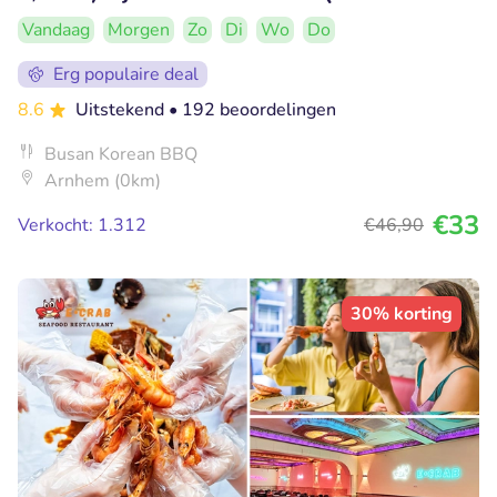
Vandaag
Morgen
Zo
Di
Wo
Do
Erg populaire deal
8.6
Uitstekend
• 192 beoordelingen
Busan Korean BBQ
Arnhem (0km)
€33
Verkocht: 1.312
€46
,90
30% korting