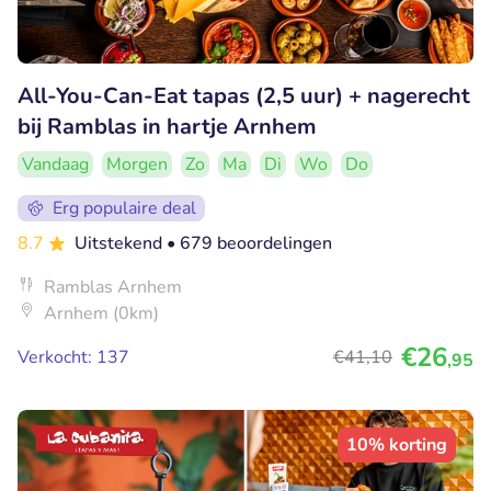
All-You-Can-Eat tapas (2,5 uur) + nagerecht
bij Ramblas in hartje Arnhem
Vandaag
Morgen
Zo
Ma
Di
Wo
Do
Erg populaire deal
8.7
Uitstekend
• 679 beoordelingen
Ramblas Arnhem
Arnhem (0km)
€26
Verkocht: 137
€41
,10
,95
10% korting