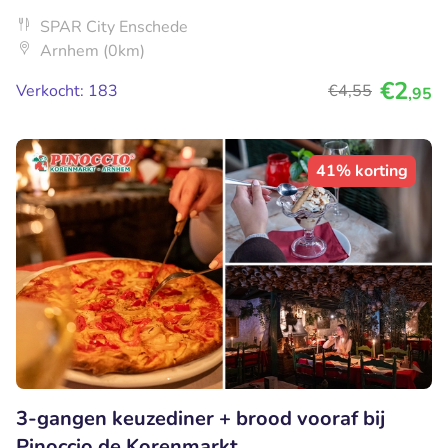
SPAR City Enschede
Arnhem (0km)
€2
Verkocht: 183
€4
,55
,95
41% korting
3-gangen keuzediner + brood vooraf bij
Pinoccio de Korenmarkt