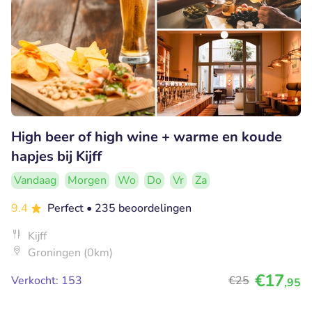
High beer of high wine + warme en koude
hapjes bij Kijff
Vandaag
Morgen
Wo
Do
Vr
Za
9.4
Perfect
• 235 beoordelingen
Kijff
Groningen (0km)
€17
Verkocht: 153
€25
,95