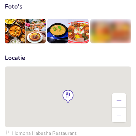
Foto's
+4
Locatie
Hdmona Habesha Restaurant