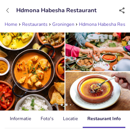
+31208089263
Hdmona Habesha Restaurant
Bereikbaar tot 23:00 uur
Home
Restaurants
Groningen
Hdmona Habesha Resta
d
Informatie
Foto's
Locatie
Restaurant Info