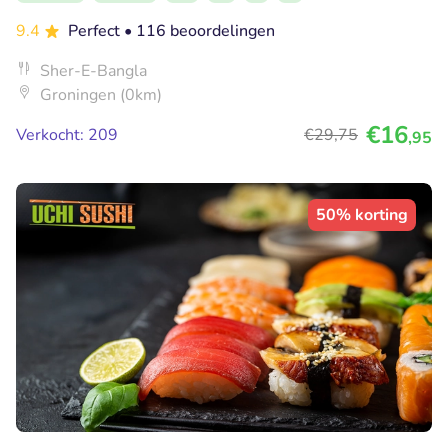
9.4
Perfect
• 116 beoordelingen
Sher-E-Bangla
Groningen (0km)
€16
Verkocht: 209
€29
,75
,95
50% korting