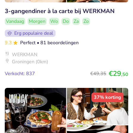
3-gangendiner à la carte bij WERKMAN
Vandaag
Morgen
Wo
Do
Za
Zo
Erg populaire deal
9.3
Perfect
• 81 beoordelingen
WERKMAN
Groningen (0km)
€29
Verkocht: 837
€49
,35
,50
37% korting