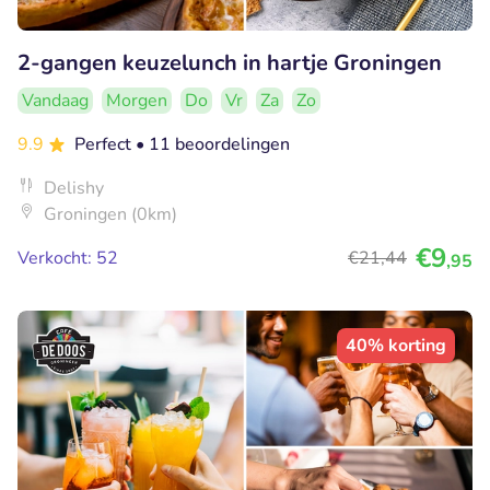
2-gangen keuzelunch in hartje Groningen
Vandaag
Morgen
Do
Vr
Za
Zo
9.9
Perfect
• 11 beoordelingen
Delishy
Groningen (0km)
€9
Verkocht: 52
€21
,44
,95
40% korting