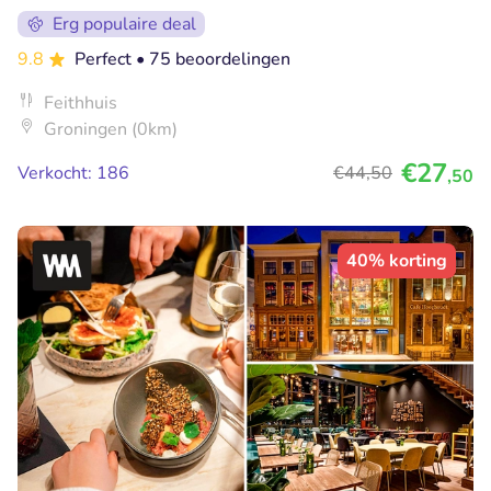
Erg populaire deal
9.8
Perfect
• 75 beoordelingen
Feithhuis
Groningen (0km)
€27
Verkocht: 186
€44
,50
,50
40% korting