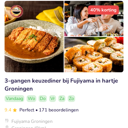
40% korting
3-gangen keuzediner bij Fujiyama in hartje
Groningen
Vandaag
Wo
Do
Vr
Za
Zo
9.4
Perfect
• 171 beoordelingen
Fujiyama Groningen