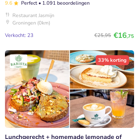
9.6
Perfect
• 1.091 beoordelingen
Restaurant Jasmijn
Groningen (0km)
€16
Verkocht: 23
€25
,95
,75
33% korting
Lunchgerecht + homemade lemonade of