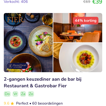
€39
Verkocht: 406
€69
44% korting
2-gangen keuzediner aan de bar bij
Restaurant & Gastrobar Fier
Do
Vr
Za
Zo
9.6
Perfect
• 60 beoordelingen