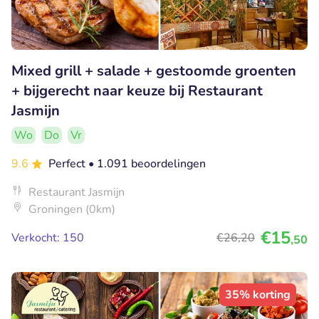
Mixed grill + salade + gestoomde groenten
+ bijgerecht naar keuze bij Restaurant
Jasmijn
Wo
Do
Vr
9.6
Perfect
• 1.091 beoordelingen
Restaurant Jasmijn
Groningen (0km)
€15
Verkocht: 150
€26
,20
,50
35% korting