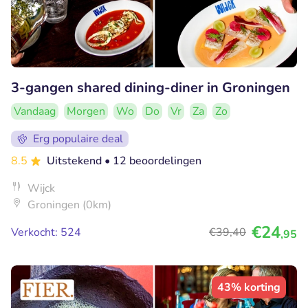
3-gangen shared dining-diner in Groningen
Vandaag
Morgen
Wo
Do
Vr
Za
Zo
Erg populaire deal
8.5
Uitstekend
• 12 beoordelingen
Wijck
Groningen (0km)
€24
Verkocht: 524
€39
,40
,95
43% korting