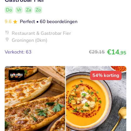
Do
Vr
Za
Zo
9.6
Perfect
• 60 beoordelingen
Restaurant & Gastrobar Fier
Groningen (0km)
€14
Verkocht: 63
€29
,15
,95
54% korting