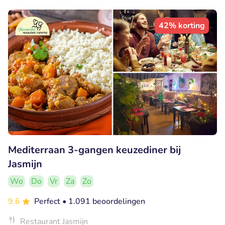
42% korting
Mediterraan 3-gangen keuzediner bij
Jasmijn
Wo
Do
Vr
Za
Zo
9.6
Perfect
• 1.091 beoordelingen
Restaurant Jasmijn