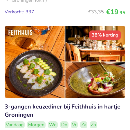
Groningen (0km)
€19
Verkocht: 337
€33
,35
,95
38% korting
3-gangen keuzediner bij Feithhuis in hartje
Groningen
Vandaag
Morgen
Wo
Do
Vr
Za
Zo