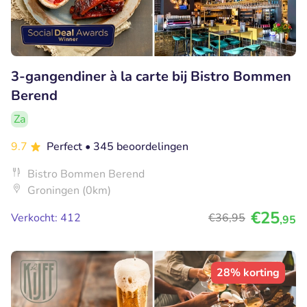
3-gangendiner à la carte bij Bistro Bommen
Berend
Za
9.7
Perfect
• 345 beoordelingen
Bistro Bommen Berend
Groningen (0km)
€25
Verkocht: 412
€36
,95
,95
28% korting