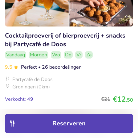
Cocktailproeverij of bierproeverij + snacks
bij Partycafé de Doos
Vandaag
Morgen
Wo
Do
Vr
Za
9.5
Perfect
• 26 beoordelingen
Partycafé de Doos
Groningen (0km)
€12
Verkocht: 49
€21
,50
Reserveren
27% korting
Ontdek
Hotels
Restaurants
Boekingen
Menu