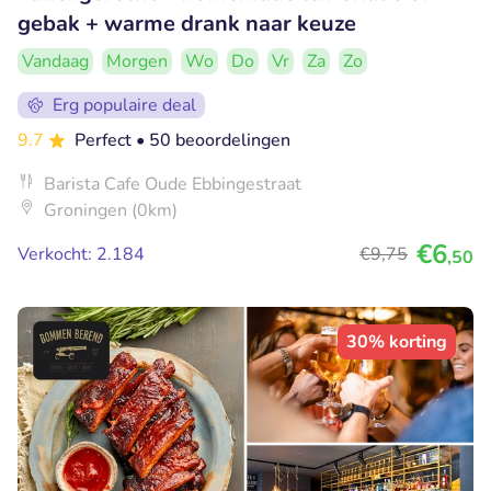
gebak + warme drank naar keuze
Vandaag
Morgen
Wo
Do
Vr
Za
Zo
Erg populaire deal
9.7
Perfect
• 50 beoordelingen
Barista Cafe Oude Ebbingestraat
Groningen (0km)
€6
Verkocht: 2.184
€9
,75
,50
30% korting