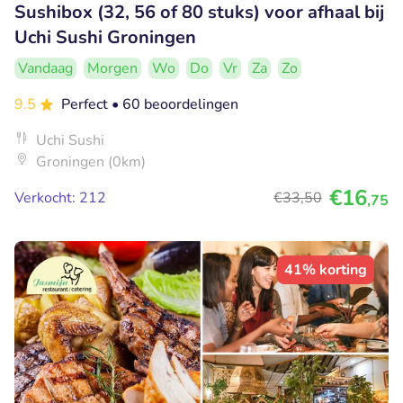
Sushibox (32, 56 of 80 stuks) voor afhaal bij
Uchi Sushi Groningen
Vandaag
Morgen
Wo
Do
Vr
Za
Zo
9.5
Perfect
• 60 beoordelingen
Uchi Sushi
Groningen (0km)
€16
Verkocht: 212
€33
,50
,75
41% korting