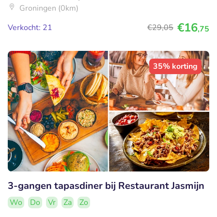
Groningen (0km)
€16
Verkocht: 21
€29
,05
,75
35% korting
3-gangen tapasdiner bij Restaurant Jasmijn
Wo
Do
Vr
Za
Zo