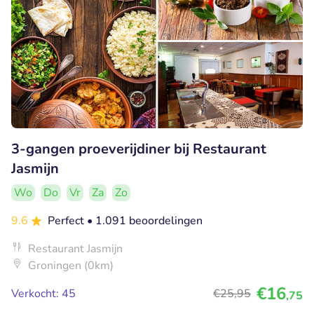
3-gangen proeverijdiner bij Restaurant
Jasmijn
Wo
Do
Vr
Za
Zo
9.6
Perfect
• 1.091 beoordelingen
Restaurant Jasmijn
Groningen (0km)
€16
Verkocht: 45
€25
,95
,75