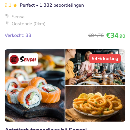
9.1
Perfect
• 1.382 beoordelingen
Sensai
Oostende (0km)
€34
Verkocht: 38
€84
,75
,90
54% korting