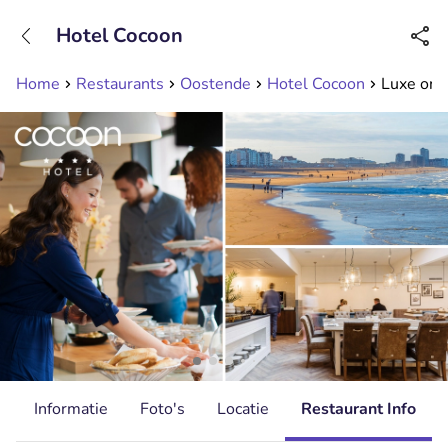
+31208089263
Hotel Cocoon
Bereikbaar tot 23:00 uur
Home
Restaurants
Oostende
Hotel Cocoon
Luxe ontb
d
Informatie
Foto's
Locatie
Restaurant Info