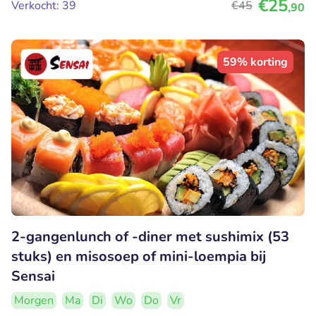
€25
Verkocht: 39
€45
,90
59% korting
2-gangenlunch of -diner met sushimix (53
stuks) en misosoep of mini-loempia bij
Sensai
Morgen
Ma
Di
Wo
Do
Vr