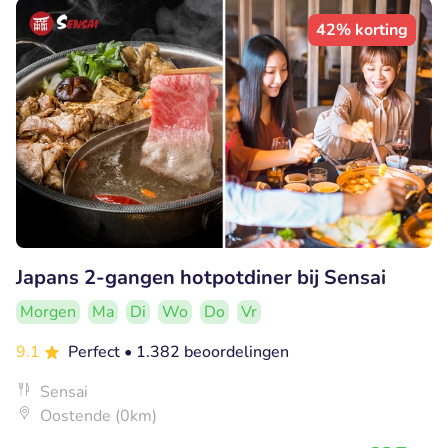
42% korting
Japans 2-gangen hotpotdiner bij Sensai
Morgen
Ma
Di
Wo
Do
Vr
9.1
Perfect
• 1.382 beoordelingen
Sensai
Oostende (0km)