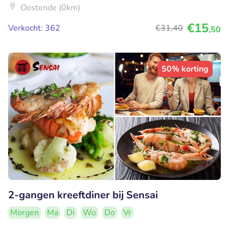
Oostende (0km)
€15
Verkocht: 362
€31
,40
,50
50% korting
2-gangen kreeftdiner bij Sensai
Morgen
Ma
Di
Wo
Do
Vr