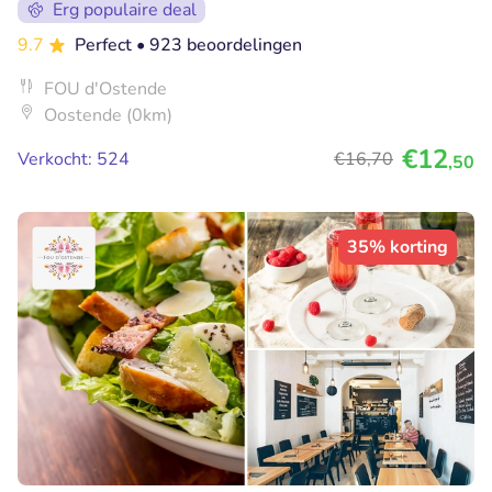
Erg populaire deal
9.7
Perfect
• 923 beoordelingen
FOU d'Ostende
Oostende (0km)
€12
Verkocht: 524
€16
,70
,50
35% korting