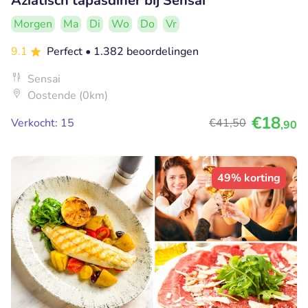
Aziatisch tapasdiner bij Sensai
Morgen
Ma
Di
Wo
Do
Vr
9.1
Perfect
• 1.382 beoordelingen
Sensai
Oostende (0km)
€18
Verkocht: 15
€41
,50
,90
49% korting