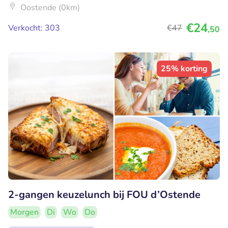
Oostende (0km)
€24
Verkocht: 303
€47
,50
25% korting
2-gangen keuzelunch bij FOU d’Ostende
Morgen
Di
Wo
Do