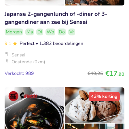
Japanse 2-gangenlunch of -diner of 3-
gangendiner aan zee bij Sensai
Morgen
Ma
Di
Wo
Do
Vr
9.1
Perfect
• 1.382 beoordelingen
Sensai
Oostende (0km)
€17
Verkocht: 989
€40
,25
,90
43% korting