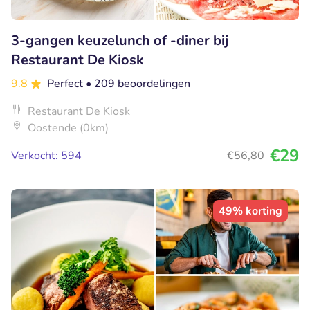
3-gangen keuzelunch of -diner bij
Restaurant De Kiosk
9.8
Perfect
• 209 beoordelingen
Restaurant De Kiosk
Oostende (0km)
€29
Verkocht: 594
€56
,80
49% korting