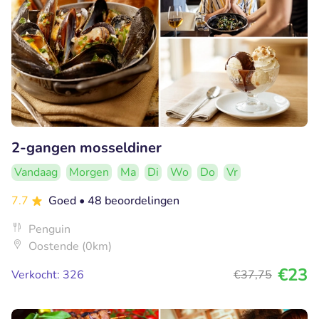
2-gangen mosseldiner
Vandaag
Morgen
Ma
Di
Wo
Do
Vr
7.7
Goed
• 48 beoordelingen
Penguin
Oostende (0km)
€23
Verkocht: 326
€37
,75