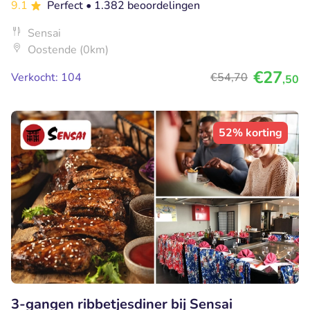
9.1
Perfect
• 1.382 beoordelingen
Sensai
Oostende (0km)
€27
Verkocht: 104
€54
,70
,50
52% korting
3-gangen ribbetjesdiner bij Sensai