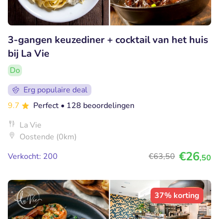
3-gangen keuzediner + cocktail van het huis
bij La Vie
Do
Erg populaire deal
9.7
Perfect
• 128 beoordelingen
La Vie
Oostende (0km)
€26
Verkocht: 200
€63
,50
,50
37% korting