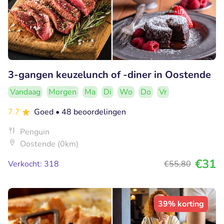
3-gangen keuzelunch of -diner in Oostende
Vandaag
Morgen
Ma
Di
Wo
Do
Vr
7.7
Goed
• 48 beoordelingen
Penguin
Oostende (0km)
€31
Verkocht: 318
€55
,80
39% korting