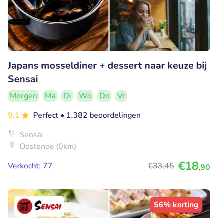
Japans mosseldiner + dessert naar keuze bij
Sensai
Morgen
Ma
Di
Wo
Do
Vr
9.1
Perfect
• 1.382 beoordelingen
Sensai
Oostende (0km)
€18
Verkocht: 77
€33
,45
,90
56% korting