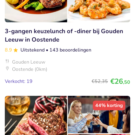
3-gangen keuzelunch of -diner bij Gouden
Leeuw in Oostende
8.9
Uitstekend
• 143 beoordelingen
Gouden Leeuw
Oostende (0km)
€26
Verkocht: 19
€52
,35
,50
44% korting