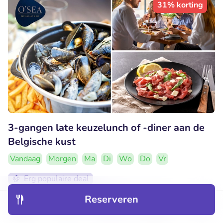
31% korting
3-gangen late keuzelunch of -diner aan de
Belgische kust
Vandaag
Morgen
Ma
Di
Wo
Do
Vr
Erg populaire deal
8.7
Uitstekend
• 37 beoordelingen
Reserveren
Ontdek
Hotels
Restaurants
Boekingen
Menu
Osea Restaurant