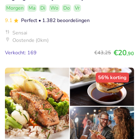
Morgen
Ma
Di
Wo
Do
Vr
9.1
Perfect
• 1.382 beoordelingen
Sensai
Oostende (0km)
€20
Verkocht: 169
€43
,25
,90
56% korting