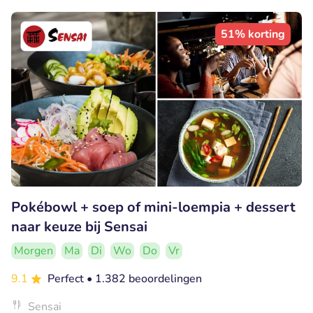
51% korting
Pokébowl + soep of mini-loempia + dessert
naar keuze bij Sensai
Morgen
Ma
Di
Wo
Do
Vr
9.1
Perfect
• 1.382 beoordelingen
Sensai