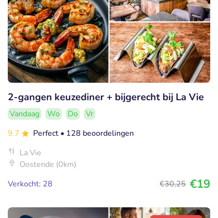
2-gangen keuzediner + bijgerecht bij La Vie
Vandaag
Wo
Do
Vr
9.7
Perfect
• 128 beoordelingen
La Vie
Oostende (0km)
€19
Verkocht: 28
€30
,25