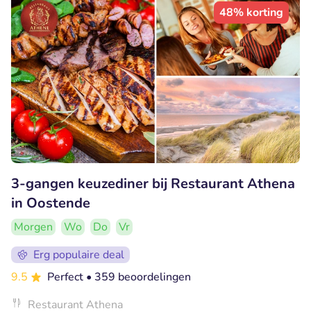
48% korting
3-gangen keuzediner bij Restaurant Athena
in Oostende
Morgen
Wo
Do
Vr
Erg populaire deal
9.5
Perfect
• 359 beoordelingen
Restaurant Athena