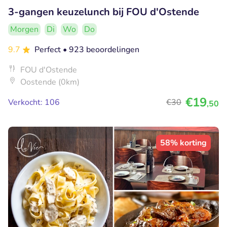
3-gangen keuzelunch bij FOU d'Ostende
Morgen
Di
Wo
Do
9.7
Perfect
• 923 beoordelingen
FOU d'Ostende
Oostende (0km)
€19
Verkocht: 106
€30
,50
58% korting