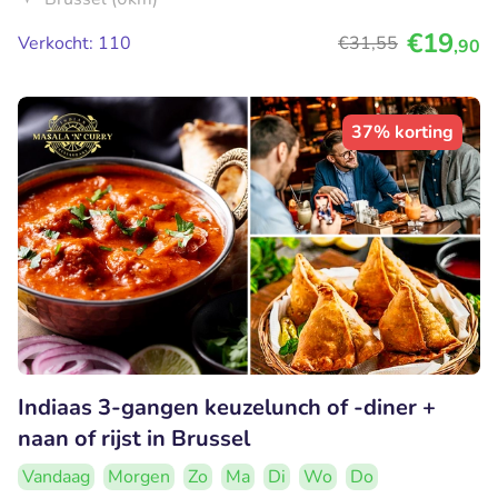
€19
Verkocht: 110
€31
,55
,90
37% korting
Indiaas 3-gangen keuzelunch of -diner +
naan of rijst in Brussel
Vandaag
Morgen
Zo
Ma
Di
Wo
Do