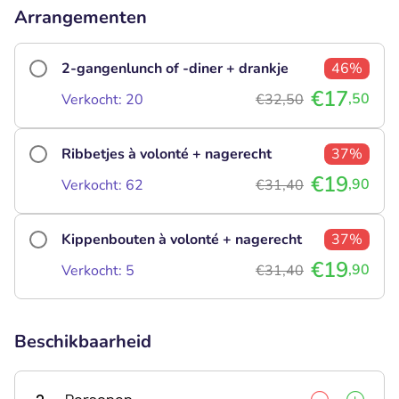
Arrangementen
2-gangenlunch of -diner + drankje
46%
€17
,50
Verkocht: 20
€32,50
Ribbetjes à volonté + nagerecht
37%
€19
,90
Verkocht: 62
€31,40
Kippenbouten à volonté + nagerecht
37%
€19
,90
Verkocht: 5
€31,40
Beschikbaarheid