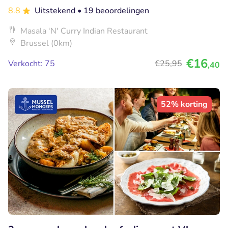
8.8
Uitstekend
• 19 beoordelingen
Masala ‘N' Curry Indian Restaurant
Brussel (0km)
€16
Verkocht: 75
€25
,95
,40
52% korting