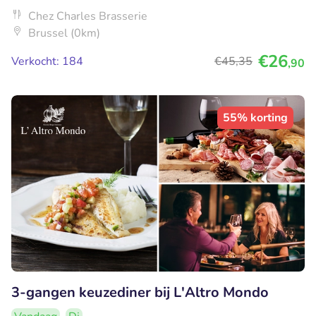
Chez Charles Brasserie
Brussel (0km)
€26
Verkocht: 184
€45
,35
,90
55% korting
3-gangen keuzediner bij L'Altro Mondo