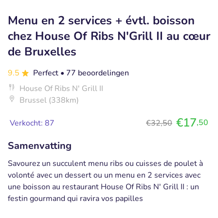
Menu en 2 services + évtl. boisson
chez House Of Ribs N'Grill II au cœur
de Bruxelles
9.5
Perfect
• 77 beoordelingen
House Of Ribs N' Grill II
Brussel (338km)
€17
,50
Verkocht: 87
€32,50
Samenvatting
Savourez un succulent menu ribs ou cuisses de poulet à
volonté avec un dessert ou un menu en 2 services avec
une boisson au restaurant House Of Ribs N' Grill II : un
festin gourmand qui ravira vos papilles