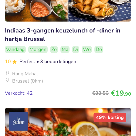
Indiaas 3-gangen keuzelunch of -diner in
hartje Brussel
Vandaag
Morgen
Zo
Ma
Di
Wo
Do
10
Perfect
• 3 beoordelingen
Rang Mahal
Brussel (0km)
€19
Verkocht: 42
€33
,50
,90
49% korting