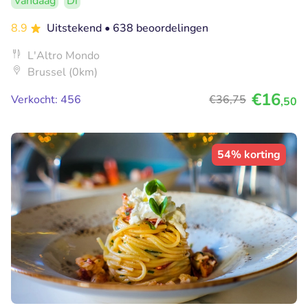
Vandaag
Di
8.9
Uitstekend
• 638 beoordelingen
L'Altro Mondo
Brussel (0km)
€16
Verkocht: 456
€36
,75
,50
54% korting