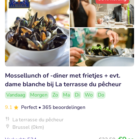
Mossellunch of -diner met frietjes + evt.
dame blanche bij La terrasse du pêcheur
Vandaag
Morgen
Zo
Ma
Di
Wo
Do
9.1
Perfect
• 365 beoordelingen
La terrasse du pêcheur
Brussel (0km)