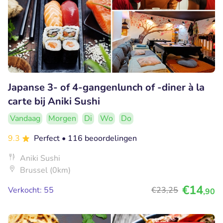
Japanse 3- of 4-gangenlunch of -diner à la
carte bij Aniki Sushi
Vandaag
Morgen
Di
Wo
Do
9.3
Perfect
• 116 beoordelingen
Aniki Sushi
Brussel (0km)
€14
Verkocht: 55
€23
,25
,90