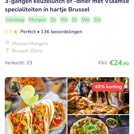
3-gangen keuzelunch of -diner met Vlaamse
specialiteiten in hartje Brussel
Vandaag
Morgen
Zo
Ma
Di
Wo
Do
9.3
Perfect
• 136 beoordelingen
Mussel Mongers
Brussel (0km)
€24
Verkocht: 23
€52
,90
40% korting