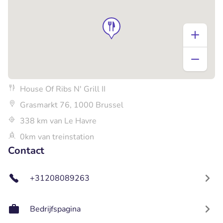
House Of Ribs N' Grill II
Grasmarkt 76, 1000 Brussel
338 km van Le Havre
0km van treinstation
Contact
+31208089263
Bedrijfspagina