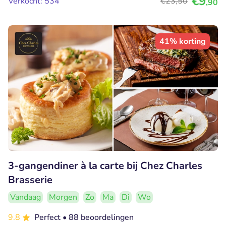
€9
Verkocht: 534
€23
,50
,90
41% korting
3-gangendiner à la carte bij Chez Charles
Brasserie
Vandaag
Morgen
Zo
Ma
Di
Wo
9.8
Perfect
• 88 beoordelingen