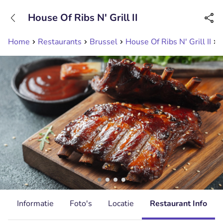
+31208089263
House Of Ribs N' Grill II
Bereikbaar tot 23:00 uur
Home
Restaurants
Brussel
House Of Ribs N' Grill II
M
d
Informatie
Foto's
Locatie
Restaurant Info