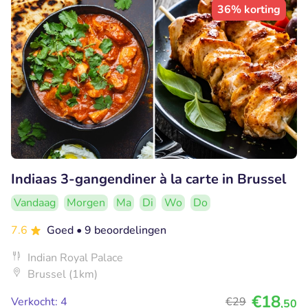
36% korting
Indiaas 3-gangendiner à la carte in Brussel
Vandaag
Morgen
Ma
Di
Wo
Do
7.6
Goed
• 9 beoordelingen
Indian Royal Palace
Brussel (1km)
€18
Verkocht: 4
€29
,50