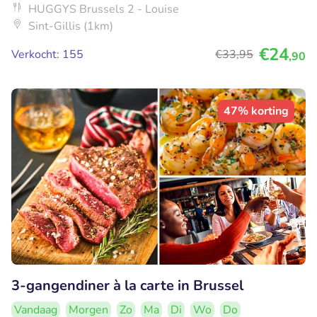
HUGGYS Brussels 2 - Louise
Sint-Gillis (1km)
€24
Verkocht: 155
€33
,95
,90
47% korting
3-gangendiner à la carte in Brussel
Vandaag
Morgen
Zo
Ma
Di
Wo
Do