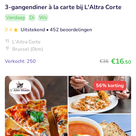
3-gangendiner à la carte bij L'Altra Corte
Vandaag
Di
Wo
8.4
Uitstekend
• 452 beoordelingen
L'Altra Corte
Brussel (0km)
€16
Verkocht: 250
€36
,50
56% korting