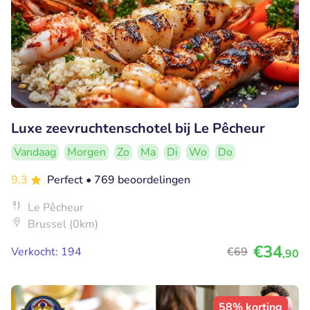
Luxe zeevruchtenschotel bij Le Pêcheur
Vandaag
Morgen
Zo
Ma
Di
Wo
Do
9.3
Perfect
• 769 beoordelingen
Le Pêcheur
Brussel (0km)
€34
Verkocht: 194
€69
,90
58% korting