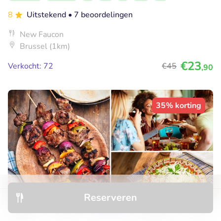
8
Uitstekend
• 7 beoordelingen
New Faucon
Brussel (1km)
€23
Verkocht: 72
€45
,90
35% korting
Reserveren
Ontdek
Hotels
Restaurants
Boekingen
Menu