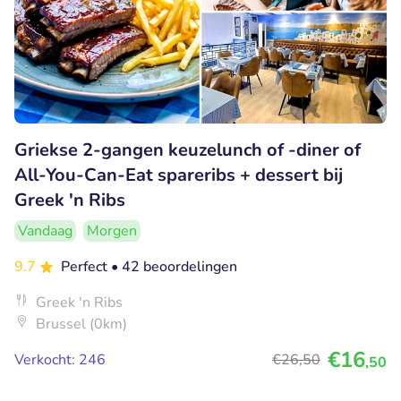
Griekse 2-gangen keuzelunch of -diner of
All-You-Can-Eat spareribs + dessert bij
Greek 'n Ribs
Vandaag
Morgen
9.7
Perfect
• 42 beoordelingen
Greek 'n Ribs
Brussel (0km)
€16
Verkocht: 246
€26
,50
,50