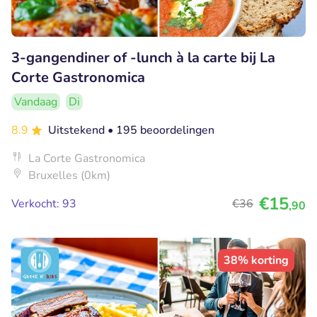
3-gangendiner of -lunch à la carte bij La
Corte Gastronomica
Vandaag
Di
8.9
Uitstekend
• 195 beoordelingen
La Corte Gastronomica
Bruxelles (0km)
€15
Verkocht: 93
€36
,90
38% korting