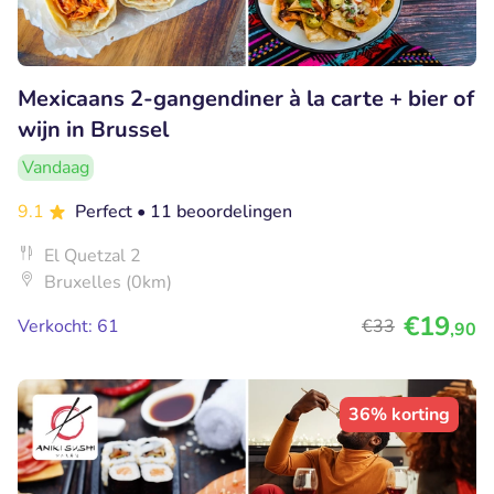
Mexicaans 2-gangendiner à la carte + bier of
wijn in Brussel
Vandaag
9.1
Perfect
• 11 beoordelingen
El Quetzal 2
Bruxelles (0km)
€19
Verkocht: 61
€33
,90
36% korting