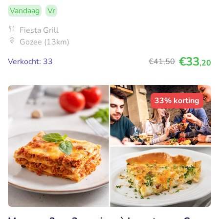
Vandaag
Vr
Fiesta Grill
Gozee (13km)
€33
Verkocht: 33
€41
,50
,20
33% korting