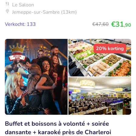
Le Saloon
Jemeppe-sur-Sambre (13km)
€31
Verkocht: 133
€47
,60
,90
20% korting
Buffet et boissons à volonté + soirée
dansante + karaoké près de Charleroi