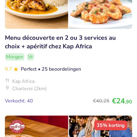
Menu découverte en 2 ou 3 services au
choix + apéritif chez Kap Africa
Morgen
Vr
9.7
Perfect
• 25 beoordelingen
Kap Africa
Charleroi (2km)
€24
Verkocht: 40
€40
,25
,90
35% korting