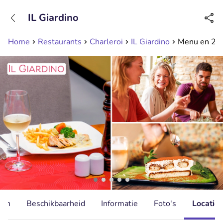
+31208089263
IL Giardino
Bereikbaar tot 23:00 uur
Home
Restaurants
Charleroi
IL Giardino
Menu en 2 ou
ten
Beschikbaarheid
Informatie
Foto's
Locatie