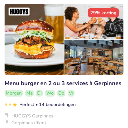
29% korting
Menu burger en 2 ou 3 services à Gerpinnes
Morgen
Ma
Di
Wo
Do
Vr
9.8
Perfect
• 14 beoordelingen
HUGGYS Gerpinnes
Gerpinnes (9km)