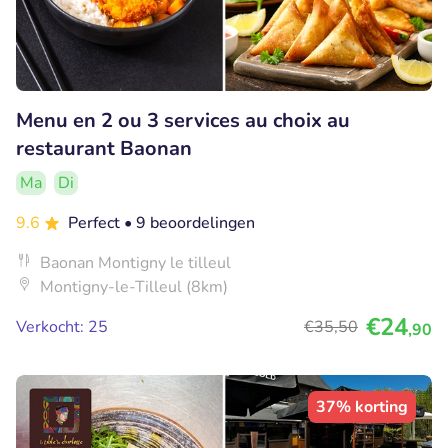
Menu en 2 ou 3 services au choix au
restaurant Baonan
Ma
Di
9.6
Perfect
• 9 beoordelingen
Baonan Montigny le tilleul
Montigny-le-Tilleul (8km)
€24
Verkocht: 25
€35
,50
,90
37% korting