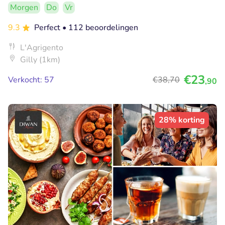
Morgen
Do
Vr
9.3
Perfect
• 112 beoordelingen
L'Agrigento
Gilly (1km)
€23
Verkocht: 57
€38
,70
,90
28% korting