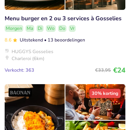
Menu burger en 2 ou 3 services à Gosselies
Morgen
Ma
Di
Wo
Do
Vr
8.6
Uitstekend
• 13 beoordelingen
HUGGYS Gosselies
Charleroi (6km)
€24
Verkocht: 363
€33
,95
30% korting