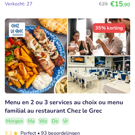
€15
Verkocht: 27
€25
,90
35% korting
Menu en 2 ou 3 services au choix ou menu
familial au restaurant Chez le Grec
Morgen
Ma
Wo
Do
Vr
9.3
Perfect
• 93 beoordelingen