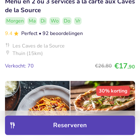
Menu en 2 ou 3 services à la carte aux Caves
de la Source
Morgen
Ma
Di
Wo
Do
Vr
9.4
Perfect
• 92 beoordelingen
Les Caves de la Source
Thuin (15km)
€17
Verkocht: 70
€26
,80
,90
30% korting
Reserveren
Ontdek
Hotels
Restaurants
Boekingen
Menu