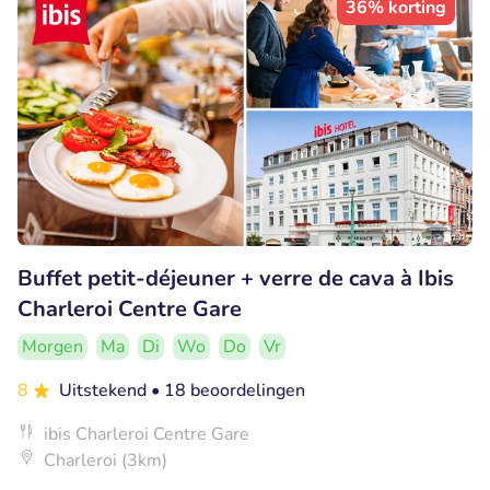
36% korting
Buffet petit-déjeuner + verre de cava à Ibis
Charleroi Centre Gare
Morgen
Ma
Di
Wo
Do
Vr
8
Uitstekend
• 18 beoordelingen
ibis Charleroi Centre Gare
Charleroi (3km)