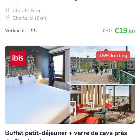
Chez le Grec
Charleroi (5km)
€19
Verkocht: 155
€30
,50
35% korting
Buffet petit-déjeuner + verre de cava près