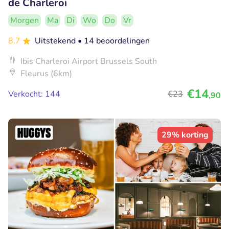
de Charleroi
Morgen
Ma
Di
Wo
Do
Vr
8.7
Uitstekend
• 14 beoordelingen
Ibis Charleroi Airport Brussels South
Fleurus (6km)
€14
Verkocht: 144
€23
,90
29% korting