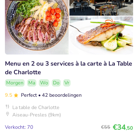
Menu en 2 ou 3 services à la carte à La Table
de Charlotte
Morgen
Ma
Wo
Do
Vr
9.5
Perfect
• 42 beoordelingen
La table de Charlotte
Aiseau-Presles (9km)
€34
Verkocht: 70
€55
,50