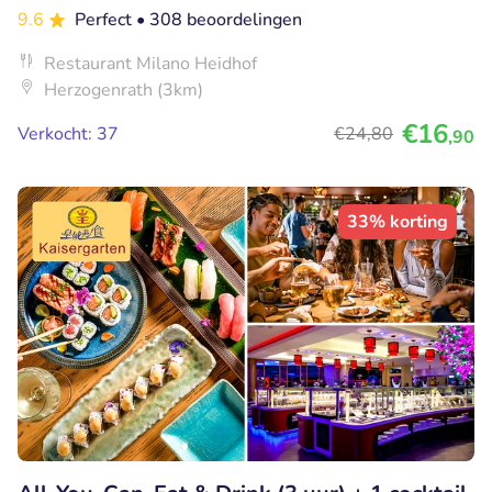
9.6
Perfect
• 308 beoordelingen
Restaurant Milano Heidhof
Herzogenrath (3km)
€16
Verkocht: 37
€24
,80
,90
33% korting