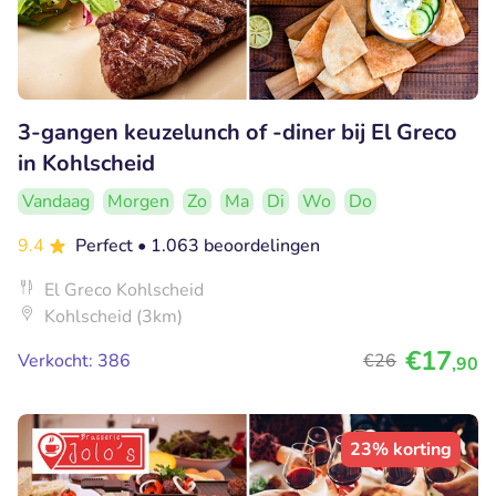
3-gangen keuzelunch of -diner bij El Greco
in Kohlscheid
Vandaag
Morgen
Zo
Ma
Di
Wo
Do
9.4
Perfect
• 1.063 beoordelingen
El Greco Kohlscheid
Kohlscheid (3km)
€17
Verkocht: 386
€26
,90
23% korting