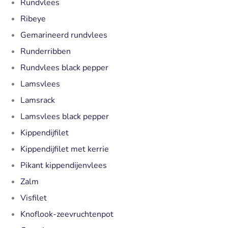
Rundvlees
Ribeye
Gemarineerd rundvlees
Runderribben
Rundvlees black pepper
Lamsvlees
Lamsrack
Lamsvlees black pepper
Kippendijfilet
Kippendijfilet met kerrie
Pikant kippendijenvlees
Zalm
Visfilet
Knoflook-zeevruchtenpot