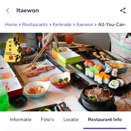
+31208089263
Itaewon
Bereikbaar tot 23:00 uur
Home
Restaurants
Kerkrade
Itaewon
All-You-Can-Eat
d
Informatie
Foto's
Locatie
Restaurant Info