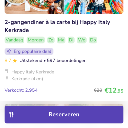
2-gangendiner à la carte bij Happy Italy
Kerkrade
Vandaag
Morgen
Zo
Ma
Di
Wo
Do
Erg populaire deal
8.7
Uitstekend
• 597 beoordelingen
Happy Italy Kerkrade
Kerkrade (4km)
€12
Verkocht: 2.954
€20
,95
46% korting
Reserveren
Ontdek
Hotels
Restaurants
Boekingen
Menu