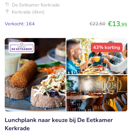
De Eetkamer Kerkrade
Kerkrade (4km)
€13
Verkocht: 164
€22
,50
,95
43% korting
Lunchplank naar keuze bij De Eetkamer
Kerkrade