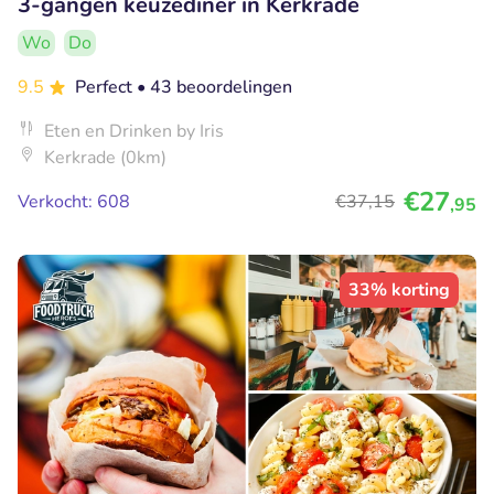
3-gangen keuzediner in Kerkrade
Wo
Do
9.5
Perfect
• 43 beoordelingen
Eten en Drinken by Iris
Kerkrade (0km)
€27
Verkocht: 608
€37
,15
,95
33% korting