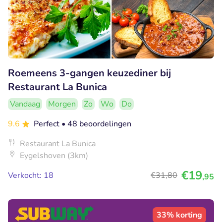
Roemeens 3-gangen keuzediner bij
Restaurant La Bunica
Vandaag
Morgen
Zo
Wo
Do
9.6
Perfect
• 48 beoordelingen
Restaurant La Bunica
Eygelshoven (3km)
€19
Verkocht: 18
€31
,80
,95
33% korting