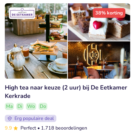
38% korting
High tea naar keuze (2 uur) bij De Eetkamer
Kerkrade
Ma
Di
Wo
Do
Erg populaire deal
9.9
Perfect
• 1.718 beoordelingen