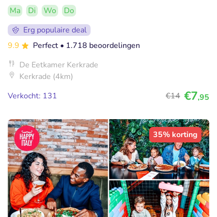
Ma
Di
Wo
Do
Erg populaire deal
9.9
Perfect
• 1.718 beoordelingen
De Eetkamer Kerkrade
Kerkrade (4km)
€7
Verkocht: 131
€14
,95
35% korting