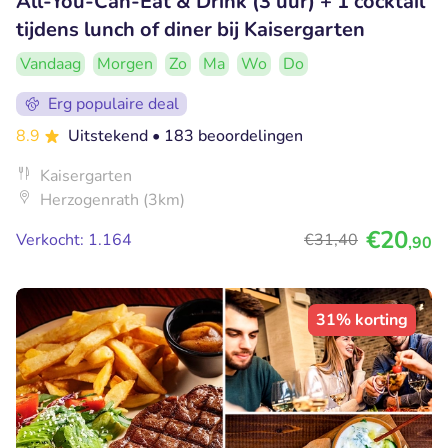
All-You-Can-Eat & Drink (3 uur) + 1 cocktail
tijdens lunch of diner bij Kaisergarten
Vandaag
Morgen
Zo
Ma
Wo
Do
Erg populaire deal
8.9
Uitstekend
• 183 beoordelingen
Kaisergarten
Herzogenrath (3km)
€20
Verkocht: 1.164
€31
,40
,90
31% korting