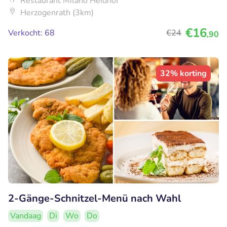
Restaurant Milano Heidhof
Herzogenrath (3km)
€16
Verkocht: 68
€24
,90
32% korting
2-Gänge-Schnitzel-Menü nach Wahl
Vandaag
Di
Wo
Do