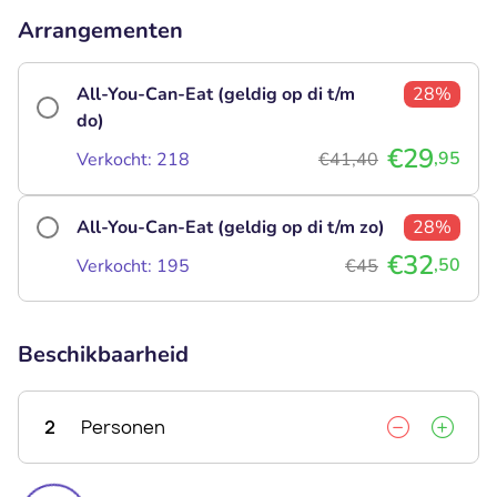
Arrangementen
All-You-Can-Eat (geldig op di t/m
28%
do)
€29
,95
Verkocht: 218
€41,40
All-You-Can-Eat (geldig op di t/m zo)
28%
€32
,50
Verkocht: 195
€45
Beschikbaarheid
2
Personen