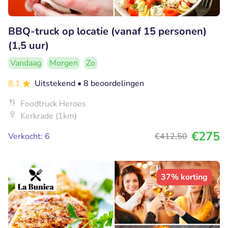
BBQ-truck op locatie (vanaf 15 personen)
(1,5 uur)
Vandaag
Morgen
Zo
8.1
Uitstekend
• 8 beoordelingen
Foodtruck Heroes
Kerkrade (1km)
€275
Verkocht: 6
€412
,50
37% korting