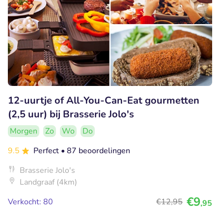
12-uurtje of All-You-Can-Eat gourmetten
(2,5 uur) bij Brasserie Jolo's
Morgen
Zo
Wo
Do
9.5
Perfect
• 87 beoordelingen
Brasserie Jolo's
Landgraaf (4km)
€9
Verkocht: 80
€12
,95
,95