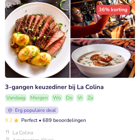
36% korting
3-gangen keuzediner bij La Colina
Vandaag
Morgen
Wo
Do
Vr
Za
Erg populaire deal
9.2
Perfect
• 689 beoordelingen
La Colina