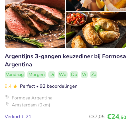
Argentijns 3-gangen keuzediner bij Formosa
Argentina
Vandaag
Morgen
Di
Wo
Do
Vr
Za
9.4
Perfect
• 92 beoordelingen
Formosa Argentina
Amsterdam (0km)
€24
Verkocht: 21
€37
,05
,50