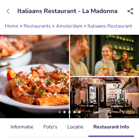
+31208089263
Italiaans Restaurant - La Madonna
Bereikbaar tot 23:00 uur
Home
Restaurants
Amsterdam
Italiaans Restaurant -
d
Informatie
Foto's
Locatie
Restaurant Info