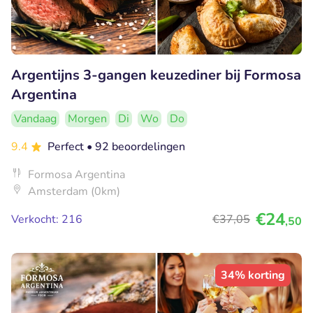
Argentijns 3-gangen keuzediner bij Formosa
Argentina
Vandaag
Morgen
Di
Wo
Do
9.4
Perfect
• 92 beoordelingen
Formosa Argentina
Amsterdam (0km)
€24
Verkocht: 216
€37
,05
,50
34% korting