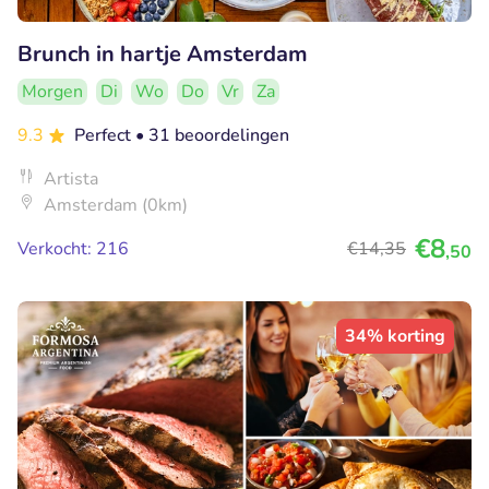
Brunch in hartje Amsterdam
Morgen
Di
Wo
Do
Vr
Za
9.3
Perfect
• 31 beoordelingen
Artista
Amsterdam (0km)
€8
Verkocht: 216
€14
,35
,50
34% korting