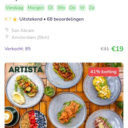
Vandaag
Morgen
Di
Wo
Do
Vr
Za
8.7
Uitstekend
• 68 beoordelingen
San Abram
Amsterdam (0km)
€19
Verkocht: 85
€31
41% korting