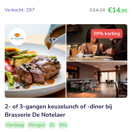
€14
Verkocht: 297
€24
,10
,90
39% korting
2- of 3-gangen keuzelunch of -diner bij
Brasserie De Notelaer
Vandaag
Morgen
Di
Wo