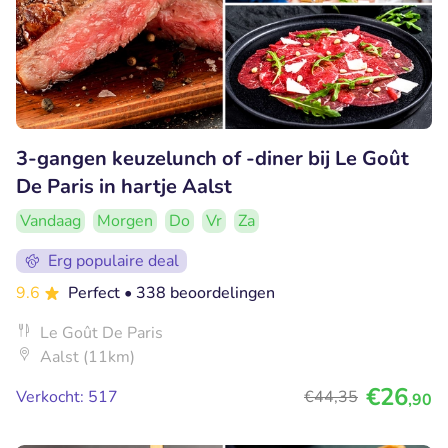
3-gangen keuzelunch of -diner bij Le Goût
De Paris in hartje Aalst
Vandaag
Morgen
Do
Vr
Za
Erg populaire deal
9.6
Perfect
• 338 beoordelingen
Le Goût De Paris
Aalst (11km)
€26
Verkocht: 517
€44
,35
,90