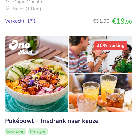
Magic Masala
Aalst (11km)
€19
Verkocht: 171
€31
,90
,90
30% korting
Pokébowl + frisdrank naar keuze
Vandaag
Morgen