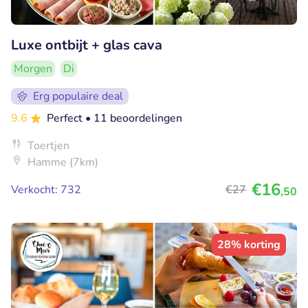
Luxe ontbijt + glas cava
Morgen
Di
Erg populaire deal
9.6
Perfect
• 11 beoordelingen
Toertjen
Hamme (7km)
€16
Verkocht: 732
€27
,50
28% korting