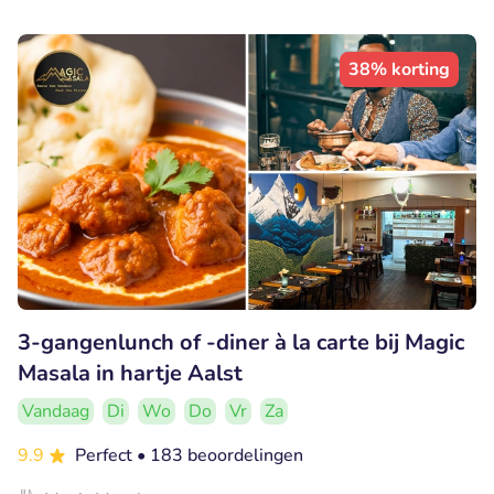
38% korting
3-gangenlunch of -diner à la carte bij Magic
Masala in hartje Aalst
Vandaag
Di
Wo
Do
Vr
Za
9.9
Perfect
• 183 beoordelingen