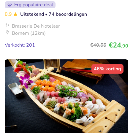
Erg populaire deal
8.9
Uitstekend
• 74 beoordelingen
Brasserie De Notelaer
Bornem (12km)
€24
Verkocht: 201
€40
,65
,90
46% korting