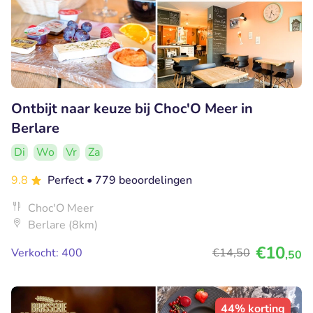
Ontbijt naar keuze bij Choc'O Meer in
Berlare
Di
Wo
Vr
Za
9.8
Perfect
• 779 beoordelingen
Choc'O Meer
Berlare (8km)
€10
Verkocht: 400
€14
,50
,50
44% korting