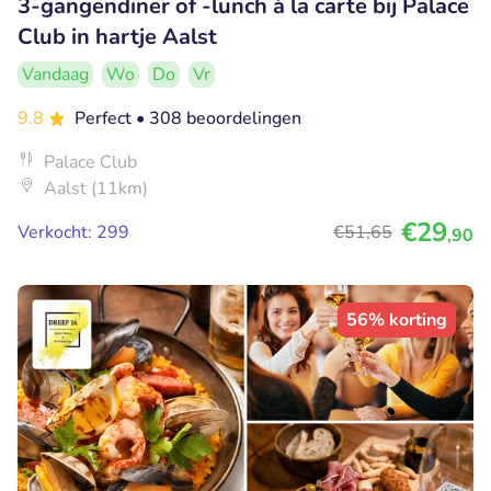
3-gangendiner of -lunch à la carte bij Palace
Club in hartje Aalst
Vandaag
Wo
Do
Vr
9.8
Perfect
• 308 beoordelingen
Palace Club
Aalst (11km)
€29
Verkocht: 299
€51
,65
,90
56% korting