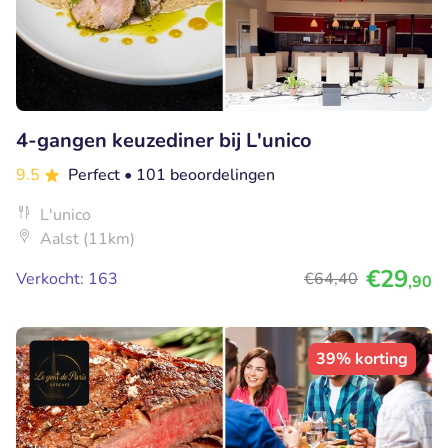
4-gangen keuzediner bij L'unico
9.5
Perfect
• 101 beoordelingen
L'unico
Aalst (11km)
€29
Verkocht: 163
€64
,40
,90
39% korting