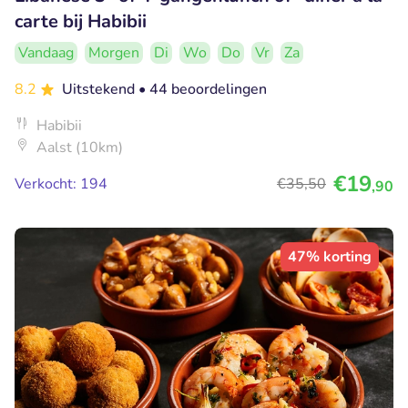
carte bij Habibii
Vandaag
Morgen
Di
Wo
Do
Vr
Za
8.2
Uitstekend
• 44 beoordelingen
Habibii
Aalst (10km)
€19
Verkocht: 194
€35
,50
,90
47% korting