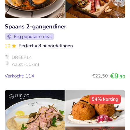
Spaans 2-gangendiner
Erg populaire deal
10
Perfect
• 8 beoordelingen
DREEF14
Aalst (11km)
€9
Verkocht: 114
€22
,50
,90
54% korting