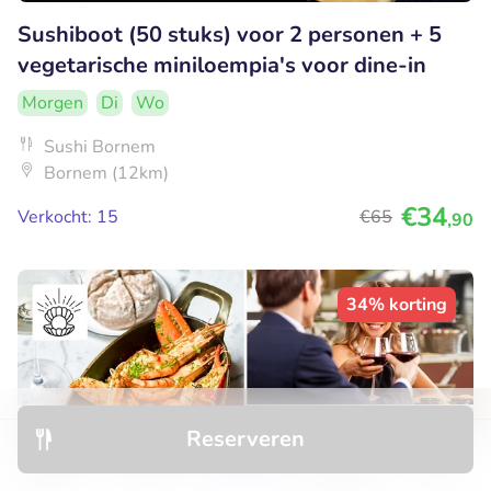
Sushiboot (50 stuks) voor 2 personen + 5
vegetarische miniloempia's voor dine-in
Morgen
Di
Wo
Sushi Bornem
Bornem (12km)
€34
Verkocht: 15
€65
,90
34% korting
Reserveren
Ontdek
Hotels
Restaurants
Boekingen
Menu