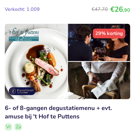
€26
Verkocht: 1.009
€47
,70
,90
29% korting
6- of 8-gangen degustatiemenu + evt.
amuse bij 't Hof te Puttens
Vr
Za