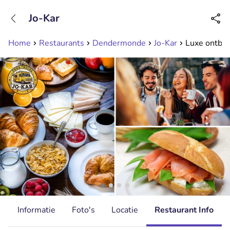
+31208089263
Jo-Kar
Bereikbaar tot 23:00 uur
Home
Restaurants
Dendermonde
Jo-Kar
Luxe ontbij
d
Informatie
Foto's
Locatie
Restaurant Info