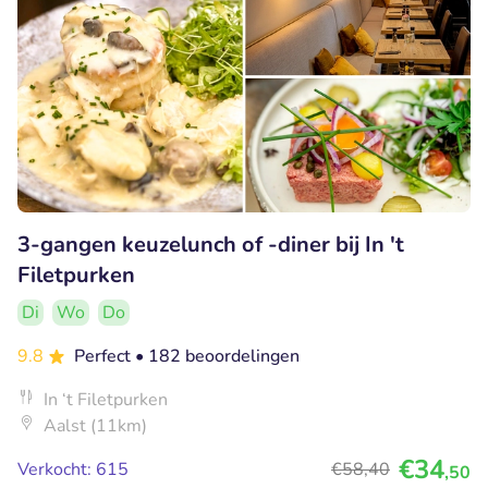
3-gangen keuzelunch of -diner bij In 't
Filetpurken
Di
Wo
Do
9.8
Perfect
• 182 beoordelingen
In ‘t Filetpurken
Aalst (11km)
€34
Verkocht: 615
€58
,40
,50