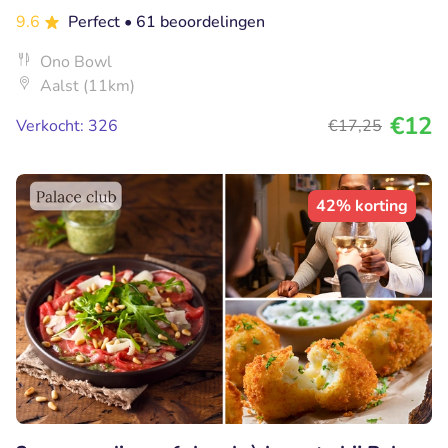
9.6
Perfect
• 61 beoordelingen
Ono Bowl
Aalst (11km)
€12
Verkocht: 326
€17
,25
42% korting