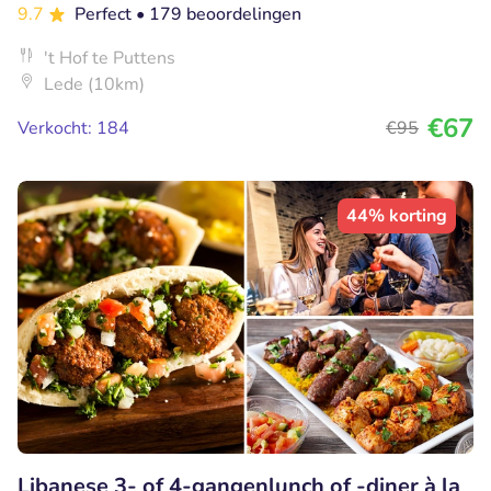
9.7
Perfect
• 179 beoordelingen
't Hof te Puttens
Lede (10km)
€67
Verkocht: 184
€95
44% korting
Libanese 3- of 4-gangenlunch of -diner à la