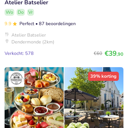
Atelier Batselier
Wo
Do
Vr
9.9
Perfect
• 87 beoordelingen
Atelier Batselier
Dendermonde (2km)
€39
Verkocht: 578
€60
,90
39% korting