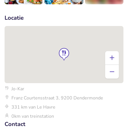
+1
Locatie
Jo-Kar
Franz Courtensstraat 3, 9200 Dendermonde
331 km van Le Havre
0km van treinstation
Contact