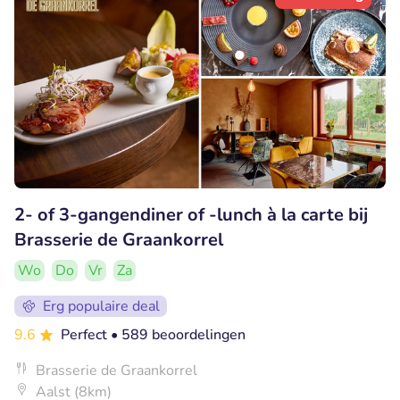
2- of 3-gangendiner of -lunch à la carte bij
Brasserie de Graankorrel
Wo
Do
Vr
Za
Erg populaire deal
9.6
Perfect
• 589 beoordelingen
Brasserie de Graankorrel
Aalst (8km)