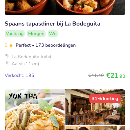
Spaans tapasdiner bij La Bodeguita
Vandaag
Morgen
Wo
9
Perfect
• 173 beoordelingen
La Bodeguita Aalst
Aalst (11km)
€21
Verkocht: 195
€41
,40
,90
31% korting