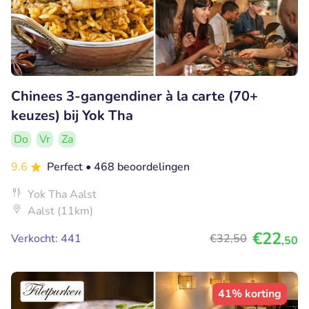
Chinees 3-gangendiner à la carte (70+
keuzes) bij Yok Tha
Do
Vr
Za
9.6
Perfect
• 468 beoordelingen
Yok Tha Aalst
Aalst (11km)
€22
Verkocht: 441
€32
,50
,50
41% korting