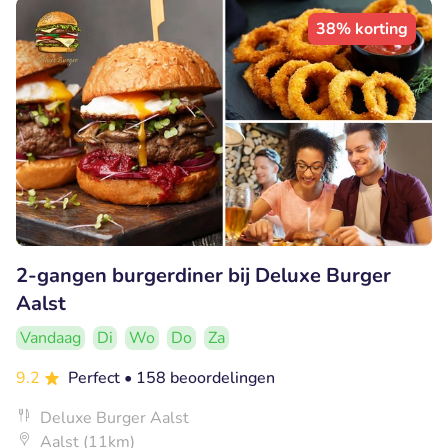
38% korting
2-gangen burgerdiner bij Deluxe Burger
Aalst
Vandaag
Di
Wo
Do
Za
9.2
Perfect
• 158 beoordelingen
Deluxe Burger Aalst
Aalst (11km)