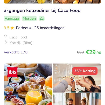
3-gangen keuzediner bij Caco Food
Vandaag
Morgen
Za
9.5
Perfect
• 126 beoordelingen
Caco Food
Kortrijk (0km)
€29
Verkocht: 170
€50
,90
36% korting