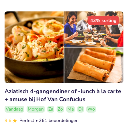
43% korting
Aziatisch 4-gangendiner of -lunch à la carte
+ amuse bij Hof Van Confucius
Vandaag
Morgen
Za
Zo
Ma
Di
Wo
9.6
Perfect
• 261 beoordelingen