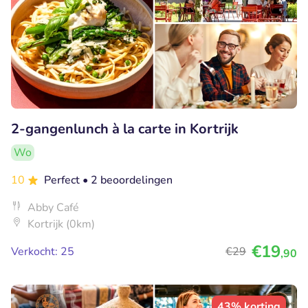
2-gangenlunch à la carte in Kortrijk
Wo
10
Perfect
• 2 beoordelingen
Abby Café
Kortrijk (0km)
€19
Verkocht: 25
€29
,90
43% korting