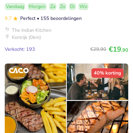
Vandaag
Morgen
Za
Zo
Di
Wo
9.7
Perfect
• 155 beoordelingen
The Indian Kitchen
Kortrijk (0km)
€19
Verkocht: 193
€29
,90
,90
40% korting