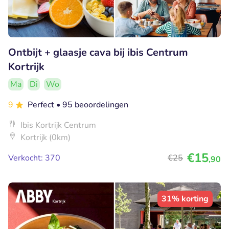
Ontbijt + glaasje cava bij ibis Centrum
Kortrijk
Ma
Di
Wo
9
Perfect
• 95 beoordelingen
Ibis Kortrijk Centrum
Kortrijk (0km)
€15
Verkocht: 370
€25
,90
31% korting