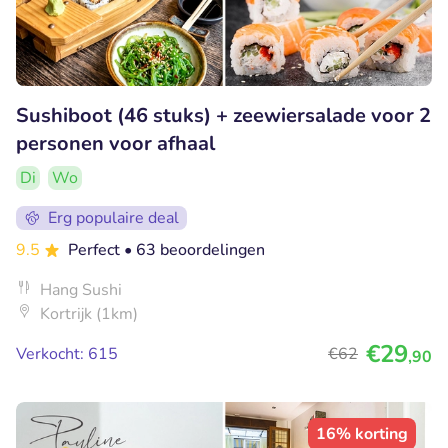
Sushiboot (46 stuks) + zeewiersalade voor 2
personen voor afhaal
Di
Wo
Erg populaire deal
9.5
Perfect
• 63 beoordelingen
Hang Sushi
Kortrijk (1km)
€29
Verkocht: 615
€62
,90
16% korting