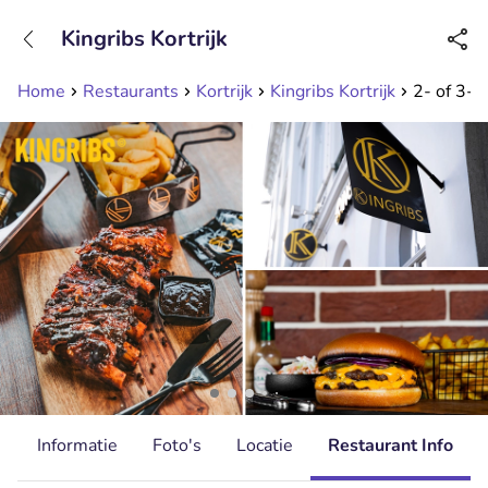
+31208089263
Kingribs Kortrijk
Bereikbaar tot 23:00 uur
Home
Restaurants
Kortrijk
Kingribs Kortrijk
2- of 3-g
d
Informatie
Foto's
Locatie
Restaurant Info