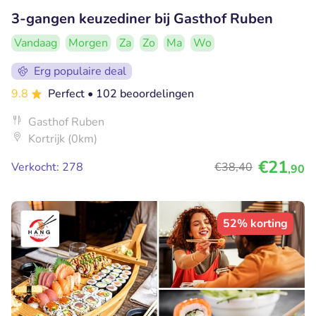
3-gangen keuzediner bij Gasthof Ruben
Vandaag
Morgen
Za
Zo
Ma
Wo
Erg populaire deal
9.8
Perfect
• 102 beoordelingen
Gasthof Ruben
Kortrijk (0km)
€21
Verkocht: 278
€38
,40
,90
52% korting