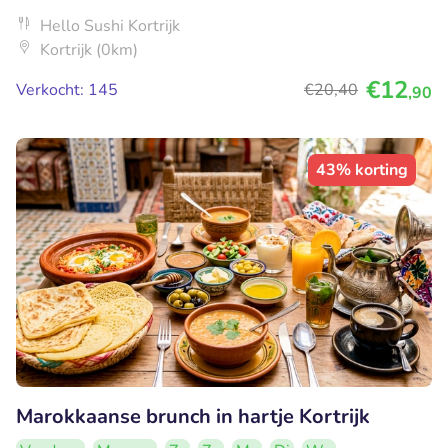
Hello Sushi Kortrijk
Kortrijk (0km)
€12
Verkocht: 145
€20
,40
,90
43% korting
Marokkaanse brunch in hartje Kortrijk