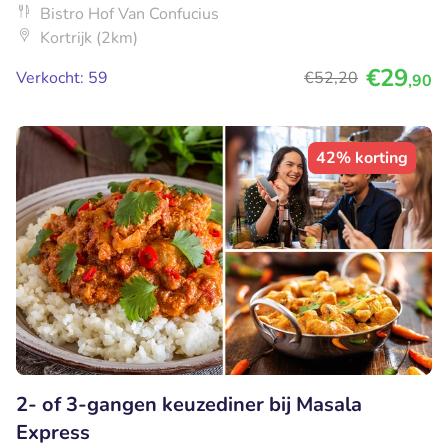
Bistro Hof Van Confucius
Kortrijk (2km)
€29
Verkocht: 59
€52
,20
,90
42% korting
2- of 3-gangen keuzediner bij Masala
Express