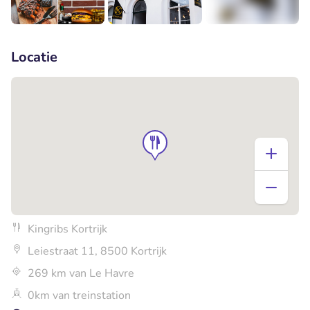
+6
Locatie
Kingribs Kortrijk
Leiestraat 11, 8500 Kortrijk
269 km van Le Havre
0km van treinstation