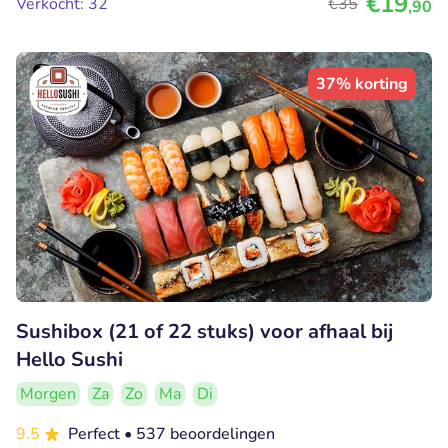
€19
Verkocht: 32
€35
,90
37% korting
Sushibox (21 of 22 stuks) voor afhaal bij
Hello Sushi
Morgen
Za
Zo
Ma
Di
9.5
Perfect
• 537 beoordelingen