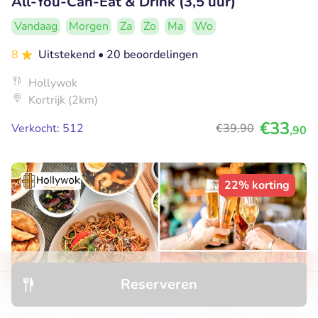
All-You-Can-Eat & Drink (3,5 uur)
Vandaag
Morgen
Za
Zo
Ma
Wo
8
Uitstekend
• 20 beoordelingen
Hollywok
Kortrijk (2km)
€33
Verkocht: 512
€39
,90
,90
22% korting
Reserveren
Ontdek
Hotels
Restaurants
Boekingen
Menu