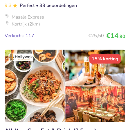
9.3
Perfect
• 38 beoordelingen
Masala Express
Kortrijk (2km)
€14
Verkocht: 117
€25
,50
,90
15% korting