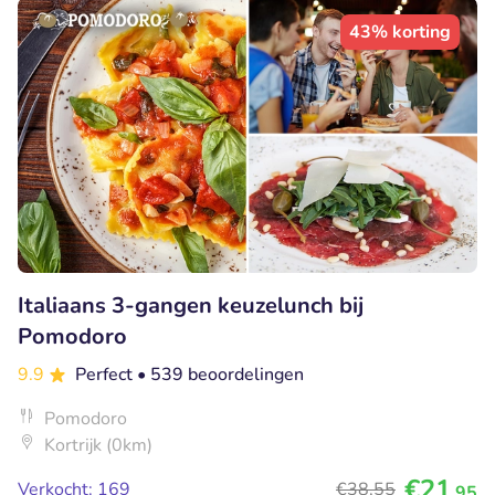
43% korting
Italiaans 3-gangen keuzelunch bij
Pomodoro
9.9
Perfect
• 539 beoordelingen
Pomodoro
Kortrijk (0km)
€21
Verkocht: 169
€38
,55
,95