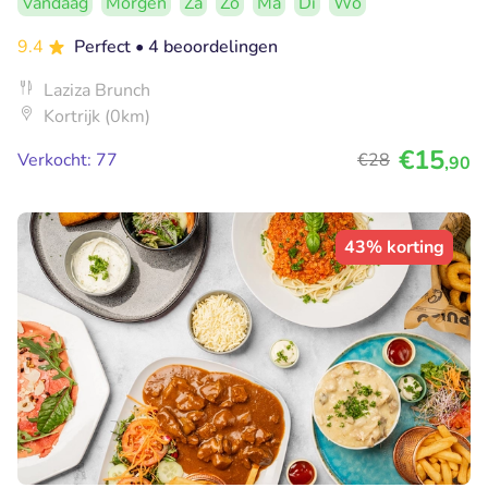
Vandaag
Morgen
Za
Zo
Ma
Di
Wo
9.4
Perfect
• 4 beoordelingen
Laziza Brunch
Kortrijk (0km)
€15
Verkocht: 77
€28
,90
43% korting